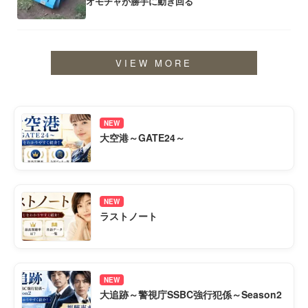
オモチャが勝手に動き回る
VIEW MORE
NEW
大空港～GATE24～
NEW
ラストノート
NEW
大追跡～警視庁SSBC強行犯係～Season2