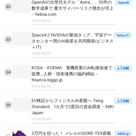
OpenAIの次世代モデル「Astra」、10件の
OpenAI
22
数学成果で 重大サイバーリスク懸念が浮上
- Yellow.com
2026/08/09
SpaceXとNVIDIAが最強タッグ、宇宙デー
Yahoo IT
23
タセンター用のAI衛星を共同開発(ビジネス
＋IT)
2026/08/09
KOSA・KOEMA、電機産業のAI転換加速で
人工知能
24
提携…人材・技術連携の協約締結 -
finance.biggo.jp
2026/08/09
EV検証からフィジカルAI基盤へ Tsing
人工知能
25
Standard、1カ月で2度目の資金調達 - 36Kr
Japan
2026/08/09
2万円を切った！ メレルのGORE-TEX搭載
ASCII.jp