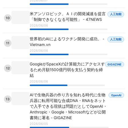
2026/06/07
米アンソロピック、ＡＩの開発減速を提言
人工知能
10
「制御できなくなる可能性」 - 47NEWS
2026/06/06
世界初のAIによるワクチン開発に成功。 -
人工知能
11
Vietnam.vn
2026/06/06
GoogleがSpaceXの計算能力にアクセスす
GIGAZINE
12
るため月額1500億円弱を支払う契約を締
結
2026/06/06
AIで生物兵器の作り方を知れる時代に生物
OpenAI
13
兵器に転用可能な合成DNA・RNAをネット
で入手できる現状は問題だとしてOpenAI・
Anthropic・Google・Microsoftなどが公開
書簡に署名 - GIGAZINE
2026/06/05