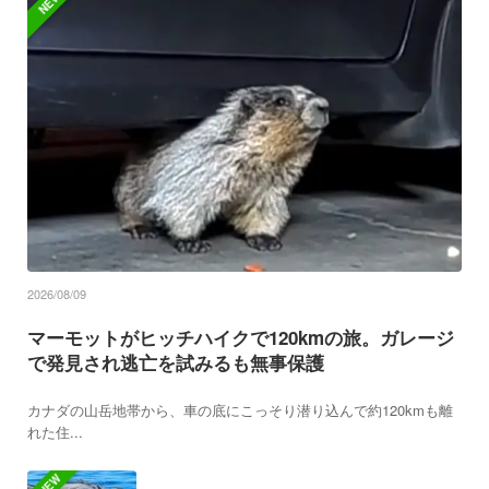
NEW
2026/08/09
マーモットがヒッチハイクで120kmの旅。ガレージ
で発見され逃亡を試みるも無事保護
カナダの山岳地帯から、車の底にこっそり潜り込んで約120kmも離
れた住...
NEW