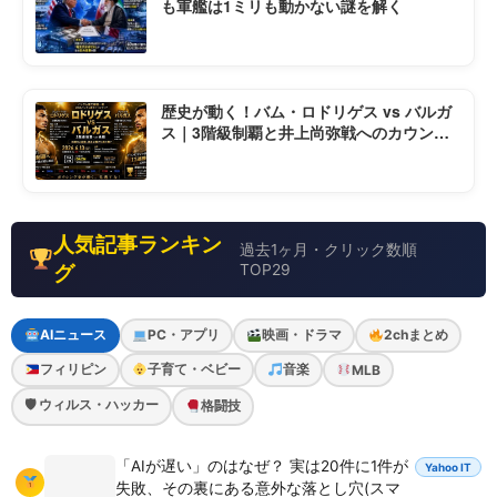
も軍艦は1ミリも動かない謎を解く
歴史が動く！バム・ロドリゲス vs バルガ
ス｜3階級制覇と井上尚弥戦へのカウント
ダウン
人気記事ランキン
過去1ヶ月・クリック数順
グ
TOP29
AIニュース
PC・アプリ
映画・ドラマ
2chまとめ
フィリピン
子育て・ベビー
音楽
MLB
🛡 ウィルス・ハッカー
格闘技
「AIが遅い」のはなぜ？ 実は20件に1件が
Yahoo IT
失敗、その裏にある意外な落とし穴(スマ