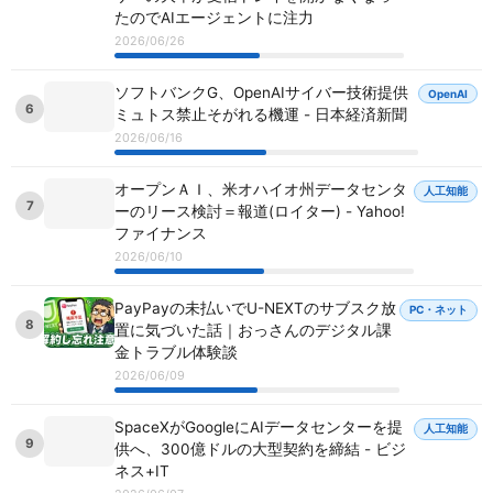
たのでAIエージェントに注力
2026/06/26
ソフトバンクG、OpenAIサイバー技術提供
OpenAI
6
ミュトス禁止そがれる機運 - 日本経済新聞
2026/06/16
オープンＡＩ、米オハイオ州データセンタ
人工知能
7
ーのリース検討＝報道(ロイター) - Yahoo!
ファイナンス
2026/06/10
PayPayの未払いでU-NEXTのサブスク放
PC・ネット
8
置に気づいた話｜おっさんのデジタル課
金トラブル体験談
2026/06/09
SpaceXがGoogleにAIデータセンターを提
人工知能
9
供へ、300億ドルの大型契約を締結 - ビジ
ネス+IT