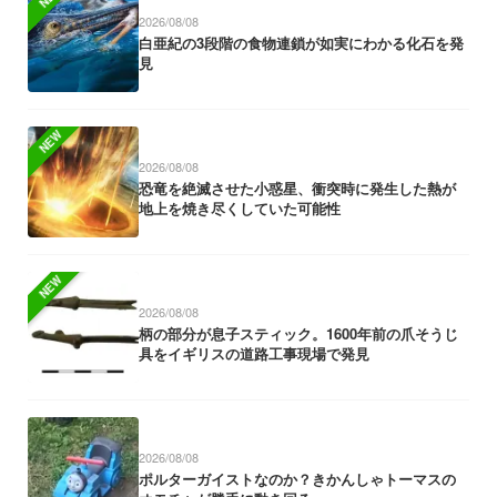
2026/08/08
白亜紀の3段階の食物連鎖が如実にわかる化石を発
見
NEW
2026/08/08
恐竜を絶滅させた小惑星、衝突時に発生した熱が
地上を焼き尽くしていた可能性
NEW
2026/08/08
柄の部分が息子スティック。1600年前の爪そうじ
具をイギリスの道路工事現場で発見
2026/08/08
ポルターガイストなのか？きかんしゃトーマスの