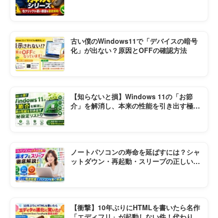
順まとめ
古い僕のWindows11で「デバイスの暗号
化」が出ない？原因とOFFの確認方法
【知らないと損】Windows 11の「お節
介」を解消し、本来の性能を引き出す極秘
設定リスト
ノートパソコンの寿命を延ばすには？シャ
ットダウン・再起動・スリープの正しい使
い方
【衝撃】10年ぶりにHTMLを書いたら名作
「エディフリ」が起動しない件！代わりの