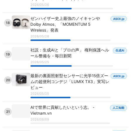
2026/05/26
ゼンハイザー史上最強のノイキャンや
ASCII.jp
18
Dolby Atmos、「MOMENTUM 5
Wireless」発表
2026/05/26
社説：生成AIと「プロの声」 権利保護へル
生成AI
19
ール整備を - 毎日新聞
2026/05/25
最新の裏面照射型センサーに光学15倍ズー
ASCII.jp
20
ムの超便利コンデジ「LUMIX TX3」実写レ
ビュー
2026/05/25
AIで世界に貢献したいという志。 -
人工知能
21
Vietnam.vn
2026/08/09