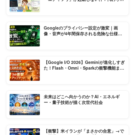
神ソフト2選
Googleのプライバシー設定が激変｜画
像・音声が4年間保存される危険な仕様変
更とは
【Google I/O 2026】Geminiが進化しすぎ
た！Flash・Omni・Sparkの衝撃機能まと
め
未来はどこへ向かうのか？AI・エネルギ
ー・量子技術が描く次世代社会
【衝撃】米イランが「まさかの合意」→で