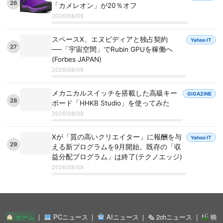
26
「カメレオン」が20％オフ
2026/08/09
スペースX、エヌビディアと独占契約
Yahoo IT
27
──「宇宙空間」でRubin GPUを稼働へ
(Forbes JAPAN)
2026/08/09
メカニカルスイッチを搭載した高級キー
GIGAZINE
28
ボード「HHKB Studio」を使ってみた
2026/08/09
Xが「質の高いクリエイター」に報酬を与
Yahoo IT
29
える新プログラムを9月開始。既存の「収
益分配プログラム」は終了(テクノエッジ)
2026/08/09
ホーム
PCニュース
AIニュース
🗞 2chニュース
映