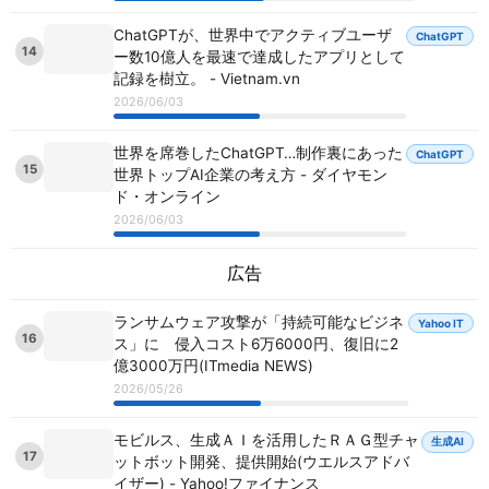
ChatGPTが、世界中でアクティブユーザ
ChatGPT
14
ー数10億人を最速で達成したアプリとして
記録を樹立。 - Vietnam.vn
2026/06/03
世界を席巻したChatGPT…制作裏にあった
ChatGPT
15
世界トップAI企業の考え方 - ダイヤモン
ド・オンライン
2026/06/03
広告
ランサムウェア攻撃が「持続可能なビジネ
Yahoo IT
16
ス」に 侵入コスト6万6000円、復旧に2
億3000万円(ITmedia NEWS)
2026/05/26
モビルス、生成ＡＩを活用したＲＡＧ型チャ
生成AI
17
ットボット開発、提供開始(ウエルスアドバ
イザー) - Yahoo!ファイナンス