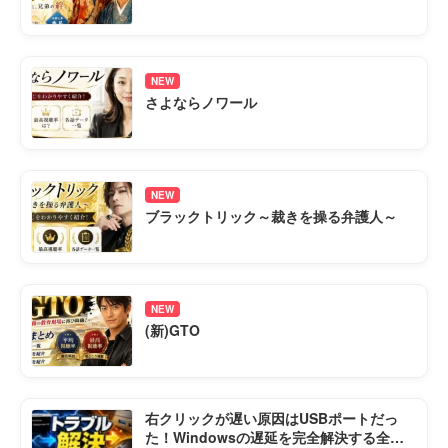
NEW
さよならノワール
NEW
ブラックトリック～裁きを操る弁護人～
NEW
(新)GTO
右クリックが遅い原因はUSBポートだっ
た！Windowsの遅延を完全解決する全手