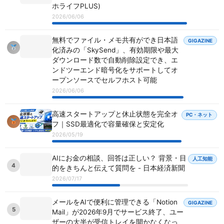
ホライフPLUS)
2026/06/06
無料でファイル・メモ共有ができ日本語
GIGAZINE
化済みの「SkySend」、有効期限や最大
ダウンロード数で自動削除設定でき、エ
ンドツーエンド暗号化をサポートしてオ
ープンソースでセルフホスト可能
2026/06/06
高速スタートアップと休止状態を完全オ
PC・ネット
フ｜SSD最適化で容量確保と安定化
2026/05/19
AIにお金の相談、回答は正しい？ 背景・目
人工知能
4
的をきちんと伝えて質問を - 日本経済新聞
2026/07/17
メールをAIで便利に管理できる「Notion
GIGAZINE
5
Mail」が2026年9月でサービス終了、ユー
ザーの大半が受信トレイを開かなくなっ