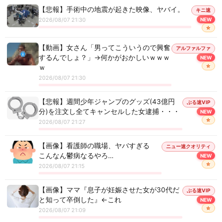
【悲報】手術中の地震が起きた映像、ヤバイ。
キニ速
2026/08/07 21:30
NEW
☆
【動画】女さん「男ってこういうので興奮
アルファルファ
するんでしょ？」→何かがおかしいｗｗｗ
NEW
☆
ｗ
2026/08/07 21:30
【悲報】週間少年ジャンプのグッズ(43億円
ぶる速VIP
分)を注文し全てキャンセルした女逮捕・・・
NEW
☆
2026/08/07 21:27
【画像】看護師の職場、ヤバすぎる
ニュー速クオリティ
こんなん鬱病なるやろ…
NEW
☆
2026/08/07 21:15
【画像】ママ『息子が妊娠させた女が30代だ
ぶる速VIP
と知って卒倒した』←これ
NEW
☆
2026/08/07 21:09