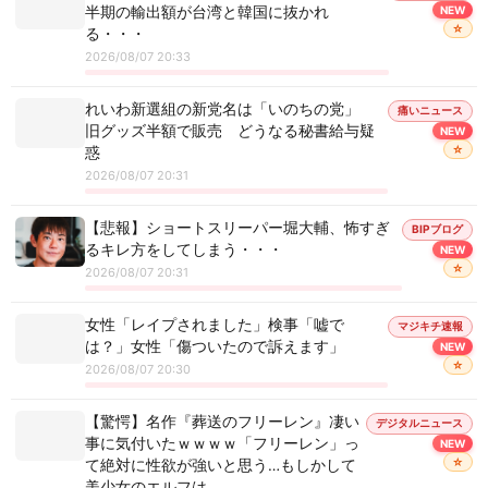
半期の輸出額が台湾と韓国に抜かれ
NEW
☆
る・・・
2026/08/07 20:33
れいわ新選組の新党名は「いのちの党」
痛いニュース
旧グッズ半額で販売 どうなる秘書給与疑
NEW
☆
惑
2026/08/07 20:31
【悲報】ショートスリーパー堀大輔、怖すぎ
BIPブログ
るキレ方をしてしまう・・・
NEW
☆
2026/08/07 20:31
女性「レイプされました」検事「嘘で
マジキチ速報
は？」女性「傷ついたので訴えます」
NEW
☆
2026/08/07 20:30
【驚愕】名作『葬送のフリーレン』凄い
デジタルニュース
事に気付いたｗｗｗｗ「フリーレン」っ
NEW
☆
て絶対に性欲が強いと思う…もしかして
美少女のエルフは…