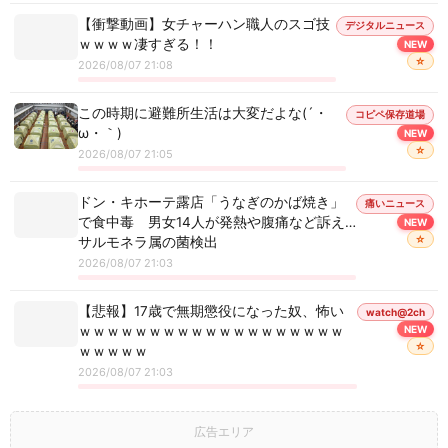
【衝撃動画】女チャーハン職人のスゴ技
デジタルニュース
ｗｗｗｗ凄すぎる！！
NEW
☆
2026/08/07 21:08
この時期に避難所生活は大変だよな(´・
コピペ保存道場
ω・｀)
NEW
☆
2026/08/07 21:05
ドン・キホーテ露店「うなぎのかば焼き」
痛いニュース
で食中毒 男女14人が発熱や腹痛など訴え…
NEW
☆
サルモネラ属の菌検出
2026/08/07 21:03
【悲報】17歳で無期懲役になった奴、怖い
watch@2ch
ｗｗｗｗｗｗｗｗｗｗｗｗｗｗｗｗｗｗｗ
NEW
☆
ｗｗｗｗｗ
2026/08/07 21:03
広告エリア