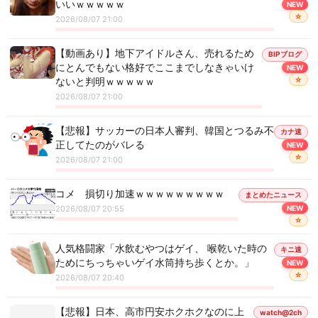
いいｗｗｗｗｗ
NEW
☆
2026/08/07 21:00
【動画あり】地下アイドルさん、売れるため
BIPブログ
にとんでもない格好でここまでしなきゃいけ
NEW
☆
ないと判明ｗｗｗｗｗ
2026/08/07 21:00
【悲報】サッカーの日本人審判、韓国とつるみ不
カナ速
正してたのがバレる
NEW
☆
2026/08/07 21:00
コメ 損切り加速ｗｗｗｗｗｗｗｗｗ
まとめたニュース
2026/08/07 20:55
NEW
☆
人気格闘家「水飲むやつはゲイ、 喉乾いた時の
キニ速
ためにちっちゃいゲイ水筒持ち歩くとか。」
NEW
☆
2026/08/07 20:40
【悲報】日本、高市円安ホクホクなのに上
watch@2ch