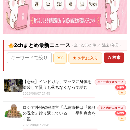
2chまとめ最新ニュース
（全 12,362 件 ／ 過去1年分）
検索
RSS
★ お気に入り
【悲報】インドガキ、マッマに身体を
ニュー速クオリティ
塗装して貰うも落ちなくなって詰む
NEW
☆
2026/08/07 21:45
ロシア外務省報道官「広島市長は『偽り
まとめたニュース
の呪文』繰り返している」 平和宣言を
NEW
☆
非難
2026/08/07 21:41