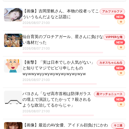
【画像】吉岡里帆さん、本物の役者ってこ
アルファルファ
ういうもんだよなと話題に
NEW
☆
2026/08/07 21:00
仙台育英のプロチアガール、星さんに負けな
VIPPERな俺
い逸材だった
NEW
☆
2026/08/07 21:00
【衝撃】「実は日本でしか人気がない」
カオスちゃんねる
と知りてマジでビビり申したもの
NEW
☆
wywwywyywywywywywywywyw
2026/08/07 21:00
パヨさん「なぜ高市首相は防弾ガラス
黒マッチョニュース
の壇上で演説してたかって？殺される
NEW
☆
ような政治してるからじゃ」
2026/08/07 21:00
【画像】最近のAV女優、アイドル顔負けにかわ
キニ速