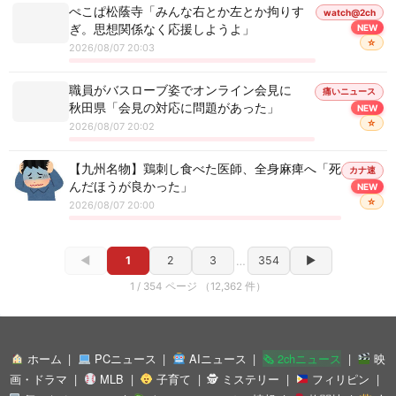
ぺこぱ松蔭寺「みんな右とか左とか拘りす
watch@2ch
ぎ。思想関係なく応援しようよ」
NEW
☆
2026/08/07 20:03
職員がバスローブ姿でオンライン会見に
痛いニュース
秋田県「会見の対応に問題があった」
NEW
☆
2026/08/07 20:02
【九州名物】鶏刺し食べた医師、全身麻痺へ「死
カナ速
んだほうが良かった」
NEW
☆
2026/08/07 20:00
◀
1
2
3
…
354
▶
1 / 354 ページ （12,362 件）
ホーム
PCニュース
AIニュース
🗞 2chニュース
映
画・ドラマ
MLB
子育て
🕵 ミステリー
フィリピン