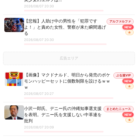
2026/08/07 20:30
【悲報】人助け中の男性を「犯罪です
アルファルファ
よ！」と責めた女性、警察が来た瞬間逃げ
NEW
☆
る
2026/08/07 20:30
広告エリア
【画像】マクドナルド、明日から発売のポケ
ぶる速VIP
モンハッピーセットに個数制限を設けるｗｗ
NEW
☆
ｗ
2026/08/07 20:27
小沢一郎氏、デニー氏の沖縄知事選支援
まとめたニュース
を表明。デニー氏を支援しない中革連を
NEW
☆
批判
2026/08/07 20:09