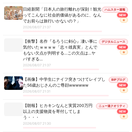
日経新聞「日本人の旅行離れが深刻！観光
ハムスター速報
ってこんなに社会的価値があるのに、なん
NEW
☆
でお前らは旅行いかないの？」
2026/08/07 21:37
【衝撃】名作『るろうに剣心』凄い事に
デジタルニュース
気付いたｗｗｗｗ「志々雄真実」とんで
NEW
☆
もない欠点が判明する…この欠点は…ヤ
バすぎる…
2026/08/07 21:37
【画像】中学生にナイフ突きつけてレイプし
BIPブログ
た56歳おじさんのご尊顔wwwwww
NEW
☆
2026/08/07 21:31
【朗報】ヒカキンなんと実質200万円
ニュー速クオリティ
以上の支援物資を寄付してしま
NEW
☆
う・・・
2026/08/07 21:30