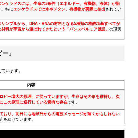
エンケラドスには、生命の3条件（エネルギー、有機物、液体）が揃
す。特に
エンケラドスでは水やメタン、有機物が実際に検出
されてい
サンプルから、DNA・RNAの材料となる5種類の核酸塩基すべてが
の材料が宇宙から運ばれてきたという「パンスペルミア仮説」
の現実
ピー」
えています。
内容
ロピー増大の原理」に従っていますが、生命はその形を維持し、次
にこの原理に逆行している稀有な存在
です。
ており、明日にも地球外からの電波メッセージが届くかもしれない
究を続けています。