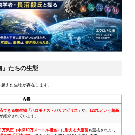
物」たちの生態
を超えた生物が存在します。
内容
適応できる微生物「ハロモナス・バリアビリス」
や、
122℃という超高
が紹介されています。
1万気圧（水深10万メートル相当）に耐える大腸菌
も選抜されまし