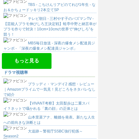
TBS - こちけんリアピのてれび1年生 - な
お＆かちょードッキリ2本立てSP
テレビ朝日 - 三村やす子のバズマンTV -
【芸能人プラモ伸びしろ王決定戦】蛙亭中野と納言幸が
プラモ作りで対決！10cm×10cmの世界で“伸びしろ”を
競う！
MBS毎日放送 - 深夜の爆食メシ配達員ジ
ャンボ - 「深夜の爆食メシ配達員ジャンボ」
もっと見る
ドラマ視聴率
ブラッディ・マンデイ2 感想・レビュー
｜Amazonプライムで一気見！見どころをネタバレなし
で紹介
【VIVANT考察】太田梨歩は二重スパ
イ？ネットで囁かれる「裏の顔」の正体とは
山本里菜アナ、離婚を発表。新たな人生
への前向きな決断とは
大追跡～警視庁SSBC強行犯係～
Season2