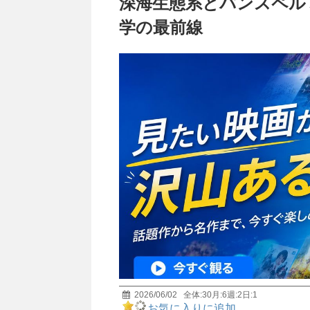
深海生態系とパンスペル
学の最前線
2026/06/02
全体:
30
月:
6
週:
2
日:
1
お気に入りに追加