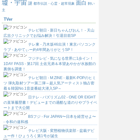
墟・宇宙
面白
謎
都市伝説・心霊・超常現象
飼い
主
TVer
テレビ朝日 - 新日ちゃんぴおん！ - 天山
広吉クリニックでお悩み解決！引退目前SP
テレ東 - 乃木坂46出演！東京パソコンク
ラブ - あやてぃー約4年間ありがとうSP！
フジテレビ - 気になる世界に1歩イン！
1DAY PASS - 第17回 土佐兄弟＆本望あやかが水族館の
裏側を調査！
テレビ朝日 - M:ZINE - 最新K-POPのヒミ
ツ 弾丸取材ツアー第二弾～超人気アーティスト独占密
着＆韓国No.1音楽番組大潜入SP～
日テレ - バズリズム02 - ONE OR EIGHT
の直筆履歴書！デビューまでの過酷な道のりやプライベ
ートまで大公開
BSフジ - For JAPAN〜日本を経営せよ〜
- 令和の違和感
テレビ大阪 - 変態植物倶楽部 - 盆栽デビ
ュー作！ひょうろく第1号が誕生