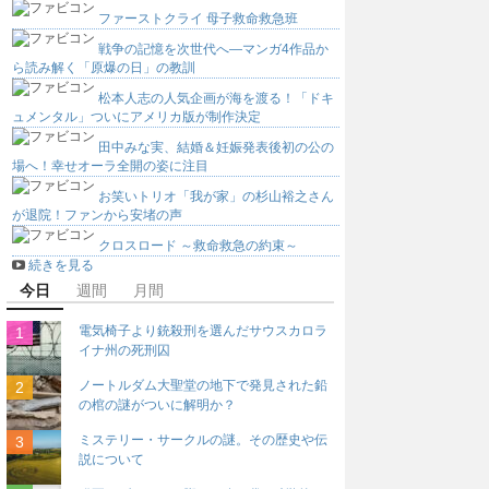
ファーストクライ 母子救命救急班
戦争の記憶を次世代へ―マンガ4作品か
ら読み解く「原爆の日」の教訓
松本人志の人気企画が海を渡る！「ドキ
ュメンタル」ついにアメリカ版が制作決定
田中みな実、結婚＆妊娠発表後初の公の
場へ！幸せオーラ全開の姿に注目
お笑いトリオ「我が家」の杉山裕之さん
が退院！ファンから安堵の声
クロスロード ～救命救急の約束～
続きを見る
今日
週間
月間
電気椅子より銃殺刑を選んだサウスカロラ
イナ州の死刑囚
ノートルダム大聖堂の地下で発見された鉛
の棺の謎がついに解明か？
ミステリー・サークルの謎。その歴史や伝
説について