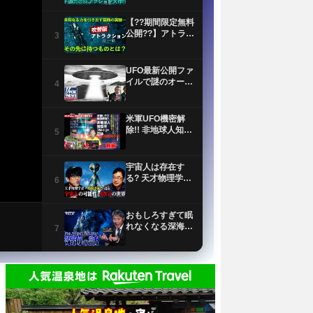
【??期間限定無料
公開??】アトラク
3
ション 侵略(吹替
版)
UFO最新公開ファ
イルで謎のオーブ
4
目撃情報が明らか
に
米軍UFO機密解
除!! 非地球人知性
5
体「NHI」の正体
前編 MUTube（ム
ー チューブ）
宇宙人は存在す
2026年7月号
る? 天才物理学
6
者・野村泰紀が研
究者としての視点
で解説！
おもしろすぎて眠
れなくなる深海の
7
話｜極限環境生物
学者/長沼毅
【イエス・キリス
トの謎】世界25億
8
人が信じる男の正
体とは？