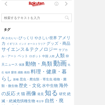
タグ
アメリ
びっくり
やさしい世界
AI
かわいい
カ
グッズ・商品
イギリス
インド
オーストラリア
サイエンス＆テクノロジー
サブカ
人類
ペット
仰
ル・アート
ロボット
中国
人間
動画
動物・鳥類
天ニュース
保護
化
料理・健康・暮
愛情
感動
救助
石
地球
らし
昆虫・爬虫類・寄生虫
植物・菌
新種
海外
歴史・文化
水中生物
類・微生物
知る
画像
の反応
犬
猫
絶
研究
発見
自然・廃
滅・絶滅危惧種生物
考古学