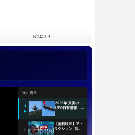
)
お気に入り
次に再生
2026年 真実の
1
UFO目撃情報：一
▶
般非公開の衝撃的
なUAP映像
【無料映画】アト
ラクション -制圧-
2
(吹替版)