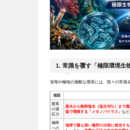
1. 常識を覆す「極限環境生
深海や極地の過酷な環境には、我々の常識
項目
驚異
真水から飽和塩水（塩分30%）まで
の適
温で増殖する「メタノパイラス」
など
応力
極限
地球で最も深い場所の10倍に相当する
への