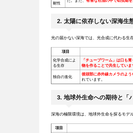
た。また、
有害な石油の中で幼虫期を
耐性
2. 太陽に依存しない深海生
光の届かない深海では、光合成に代わる生
項目
化学合成によ
「チューブワーム」は口も胃
る生存
物を作ることで共生していま
後頭部に赤外線カメラのよう
独自の進化
れています。
3. 地球外生命への期待と
深海の極限環境は、地球外生命を探るモデ
項目