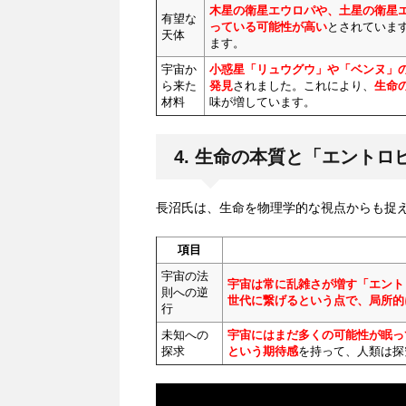
木星の衛星エウロパや、土星の衛星
有望な
っている可能性が高い
とされていま
天体
ます。
宇宙か
小惑星「リュウグウ」や「ベンヌ」の
ら来た
発見
されました。これにより、
生命
材料
味が増しています。
4. 生命の本質と「エントロ
長沼氏は、生命を物理学的な視点からも捉
項目
宇宙の法
宇宙は常に乱雑さが増す「エント
則への逆
世代に繋げるという点で、局所的
行
未知への
宇宙にはまだ多くの可能性が眠っ
探求
という期待感
を持って、人類は探