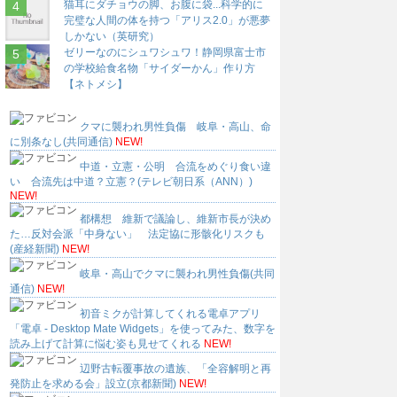
猫耳にダチョウの脚、お腹に袋...科学的に
完璧な人間の体を持つ「アリス2.0」が悪夢
しかない（英研究）
ゼリーなのにシュワシュワ！静岡県富士市
の学校給食名物「サイダーかん」作り方
【ネトメシ】
クマに襲われ男性負傷 岐阜・高山、命
に別条なし(共同通信)
NEW!
中道・立憲・公明 合流をめぐり食い違
い 合流先は中道？立憲？(テレビ朝日系（ANN）)
NEW!
都構想 維新で議論し、維新市長が決め
た…反対会派「中身ない」 法定協に形骸化リスクも
(産経新聞)
NEW!
岐阜・高山でクマに襲われ男性負傷(共同
通信)
NEW!
初音ミクが計算してくれる電卓アプリ
「電卓 - Desktop Mate Widgets」を使ってみた、数字を
読み上げて計算に悩む姿も見せてくれる
NEW!
辺野古転覆事故の遺族、「全容解明と再
発防止を求める会」設立(京都新聞)
NEW!