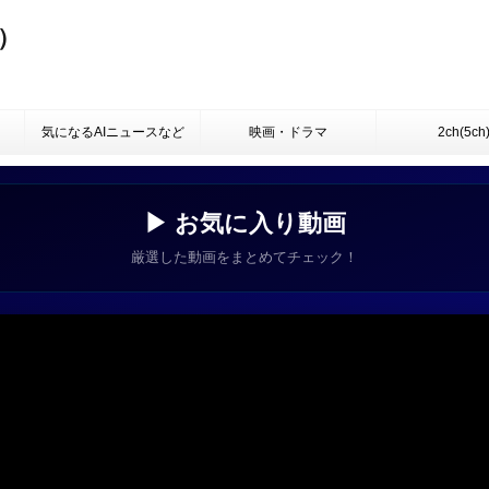
）
気になるAIニュースなど
映画・ドラマ
2ch(5ch
▶ お気に入り動画
厳選した動画をまとめてチェック！