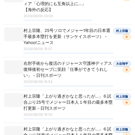
ィア「心理的にも互角以上に…」
【海外の反応】
2026/08/08 20:00
村上宗隆、25号ソロでメジャー1年目の日本選
村上宗隆
手最多本塁打を更新（サンケイスポーツ） -
☆
Yahoo!ニュース
2026/08/08 19:57
右肘手術から復活のドジャース守護神ディアス
大谷翔平
復帰後初セーブに笑顔「仕事ができてうれし
☆
い」 - 日刊スポーツ
2026/08/08 19:54
村上宗隆「上がり過ぎかなと思ったが…」６試
村上宗隆
合ぶり25号でメジャー日本人１年目の最多本塁
☆
打更新 - 日刊スポーツ
2026/08/08 19:50
村上宗隆「上がり過ぎかなと思ったが…」６試
村上宗隆