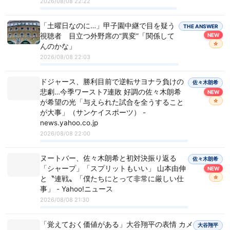
2026/08/08 22:22
「土曜日なのに…」甲子園中継で目を疑う
THE ANSWER
視聴者 目立つ外野席の“異変”「関係して
NEW
☆
んのかな」
2026/08/08 22:03
ドジャース、勝利目前で逆転サヨナラ負けの
佐々木朗希
悲劇…今季ワースト7連敗 好調の佐々木朗希
NEW
☆
が希望の光「与えられた試合を全うすること
が大事」（サンケイスポーツ） -
news.yahoo.co.jp
2026/08/08 22:00
ヌートバー、佐々木朗希と初対決振り返る
佐々木朗希
「シャープ」「スプリットもいい」 山本由伸
NEW
☆
と〝連戦〟「僕たちにとって非常に厳しい仕
事」 - Yahoo!ニュース
2026/08/08 21:30
「覚えておく価値がある」大谷翔平の表情 カメ
大谷翔平