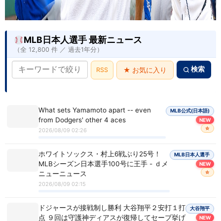
MLB日本人選手 最新ニュース
（全 12,800 件 ／ 過去1年分）
検索
RSS
★ お気に入り
What sets Yamamoto apart -- even
MLB公式(日本語)
from Dodgers' other 4 aces
NEW
☆
2026/08/09 02:26
ホワイトソックス・村上6戦ぶり25号！
MLB日本人選手
MLBシーズン日本選手100号に王手 - ｄメ
NEW
☆
ニューニュース
2026/08/09 02:15
ドジャースが接戦制し勝利 大谷翔平２安打１打
大谷翔平
点 ９回は守護神ディアスが復帰してセーブ挙げ
NEW