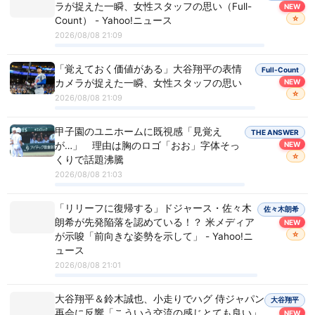
ラが捉えた一瞬、女性スタッフの思い（Full-
NEW
☆
Count） - Yahoo!ニュース
2026/08/08 21:09
「覚えておく価値がある」大谷翔平の表情
Full-Count
カメラが捉えた一瞬、女性スタッフの思い
NEW
☆
2026/08/08 21:09
甲子園のユニホームに既視感「見覚え
THE ANSWER
が…」 理由は胸のロゴ「おお」字体そっ
NEW
☆
くりで話題沸騰
2026/08/08 21:03
「リリーフに復帰する」ドジャース・佐々木
佐々木朗希
朗希が先発陥落を認めている！？ 米メディア
NEW
☆
が示唆「前向きな姿勢を示して」 - Yahoo!ニ
ュース
2026/08/08 21:01
大谷翔平＆鈴木誠也、小走りでハグ 侍ジャパン
大谷翔平
再会に反響「こういう交流の感じとても良い」
NEW