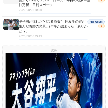
合ぶり25号でメジャー日本人１年目の最多本塁
☆
打更新 - 日刊スポーツ
2026/08/08 19:50
甲子園が揺れた“バズる応援” 同級生の絆が
Full-Count
生んだ奇跡の光景…2年半が詰まった「ありが
☆
とう」
2026/08/08 19:43
広告