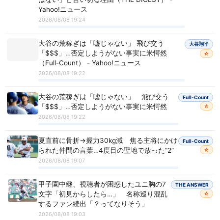
Yahoo!ニュース
2026/08/08 19:24
大谷の荒稼ぎは「嘘じゃない」 飛び交う
大谷翔平
「$$$」…否定しようがない事実に米愕然
☆
（Full-Count） - Yahoo!ニュース
2026/08/08 19:22
大谷の荒稼ぎは「嘘じゃない」 飛び交う
Full-Count
「$$$」…否定しようがない事実に米愕然
☆
2026/08/08 19:22
夏直前に骨折→握力30kg減 焦る主将にかけ
Full-Count
られた仲間の言葉…4度目の聖地で放った“2”
☆
2026/08/08 19:07
甲子園中継、視聴者が困惑したユニ胸の7
THE ANSWER
文字「初見からしたら…」 名称巡り混乱
☆
するファン続出「？ってなりそう」
2026/08/08 19:03