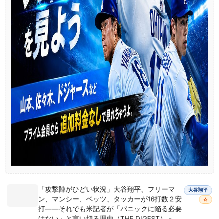
「攻撃陣がひどい状況」大谷翔平、フリーマ
大谷翔平
ン、マンシー、ベッツ、タッカーが16打数２安
☆
打――それでも米記者が「パニックに陥る必要
はない」と言い切る理由（THE DIGEST） -