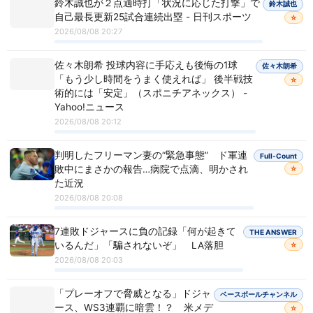
鈴木誠也が２点適時打「状況に応じた打撃」で
鈴木誠也
自己最長更新25試合連続出塁 - 日刊スポーツ
☆
2026/08/08 20:27
佐々木朗希 投球内容に手応えも後悔の1球
佐々木朗希
「もう少し時間をうまく使えれば」 後半戦技
☆
術的には「安定」（スポニチアネックス） -
Yahoo!ニュース
2026/08/08 20:12
判明したフリーマン妻の“緊急事態” ド軍連
Full-Count
敗中にまさかの報告…病院で点滴、明かされ
☆
た近況
2026/08/08 20:08
7連敗ドジャースに負の記録「何が起きて
THE ANSWER
いるんだ」「騙されないぞ」 LA落胆
☆
2026/08/08 20:03
「プレーオフで脅威となる」ドジャ
ベースボールチャンネル
ース、WS3連覇に暗雲！？ 米メデ
☆