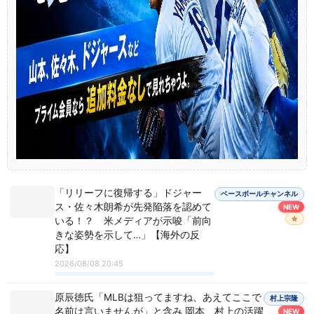
「リリーフに復帰する」ドジャー
ベースボールチャンネル
ス・佐々木朗希が先発陥落を認めて
NEW
☆
いる！？ 米メディアが示唆「前向
きな姿勢を示して…」【海外の反
応】
2026/08/08 20:45
原辰徳氏「MLBは狙ってますね、あえてここで
村上宗隆
名前は言いませんが」と含み 岡本、村上の活躍
NEW