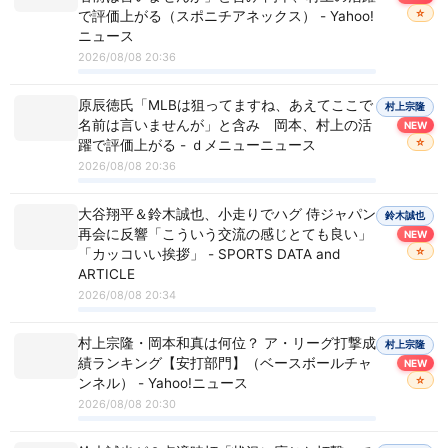
☆
で評価上がる（スポニチアネックス） - Yahoo!
ニュース
2026/08/08 20:36
原辰徳氏「MLBは狙ってますね、あえてここで
村上宗隆
名前は言いませんが」と含み 岡本、村上の活
NEW
☆
躍で評価上がる - ｄメニューニュース
2026/08/08 20:36
大谷翔平＆鈴木誠也、小走りでハグ 侍ジャパン
鈴木誠也
再会に反響「こういう交流の感じとても良い」
NEW
☆
「カッコいい挨拶」 - SPORTS DATA and
ARTICLE
2026/08/08 20:34
村上宗隆・岡本和真は何位？ ア・リーグ打撃成
村上宗隆
績ランキング【安打部門】（ベースボールチャ
NEW
☆
ンネル） - Yahoo!ニュース
2026/08/08 20:30