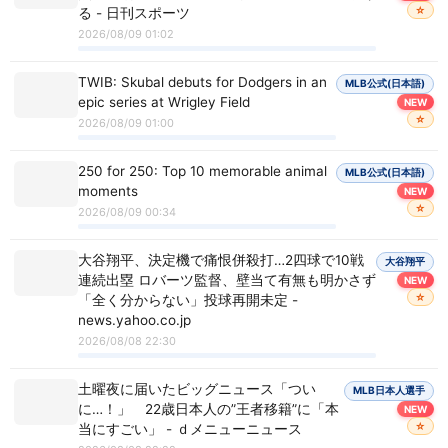
☆
る - 日刊スポーツ
2026/08/09 01:02
TWIB: Skubal debuts for Dodgers in an
MLB公式(日本語)
epic series at Wrigley Field
NEW
☆
2026/08/09 01:00
250 for 250: Top 10 memorable animal
MLB公式(日本語)
moments
NEW
☆
2026/08/09 00:34
大谷翔平、決定機で痛恨併殺打…2四球で10戦
大谷翔平
連続出塁 ロバーツ監督、壁当て有無も明かさず
NEW
☆
「全く分からない」投球再開未定 -
news.yahoo.co.jp
2026/08/08 22:30
土曜夜に届いたビッグニュース「つい
MLB日本人選手
に…！」 22歳日本人の”王者移籍”に「本
NEW
☆
当にすごい」 - ｄメニューニュース