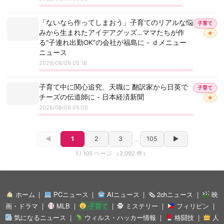
「ないなら作ってしまおう」子育てのリアルな悩
子育て
みから生まれたアイデアグッズ…ママたちが作
☆
る“子連れ出勤OK”の会社が福島に - ｄメニュー
ニュース
2026/08/09 05:18
子育て中に関心追究、天職に 翻訳家から日英で
子育て
チーズの伝道師に - 日本経済新聞
☆
2026/08/09 05:00
◀
1
2
3
…
105
▶
1 / 105 ページ （2,092 件）
ホーム
PCニュース
AIニュース
🗞 2chニュース
映
画・ドラマ
MLB
子育て
🕵 ミステリー
フィリピン
気になるニュース
ウィルス・ハッカー情報
格闘技
人