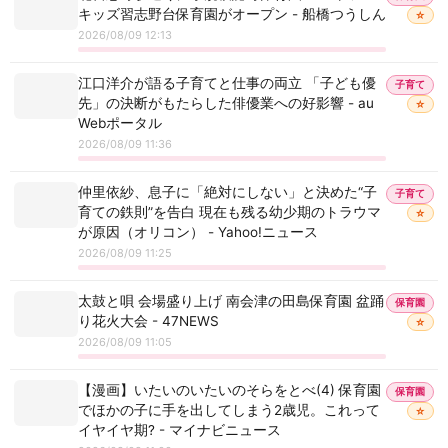
キッズ習志野台保育園がオープン - 船橋つうしん
☆
2026/08/09 12:13
江口洋介が語る子育てと仕事の両立 「子ども優
子育て
先」の決断がもたらした俳優業への好影響 - au
☆
Webポータル
2026/08/09 11:36
仲里依紗、息子に「絶対にしない」と決めた“子
子育て
育ての鉄則”を告白 現在も残る幼少期のトラウマ
☆
が原因（オリコン） - Yahoo!ニュース
2026/08/09 11:25
太鼓と唄 会場盛り上げ 南会津の田島保育園 盆踊
保育園
り花火大会 - 47NEWS
☆
2026/08/09 11:05
【漫画】いたいのいたいのそらをとべ(4) 保育園
保育園
でほかの子に手を出してしまう2歳児。これって
☆
イヤイヤ期? - マイナビニュース