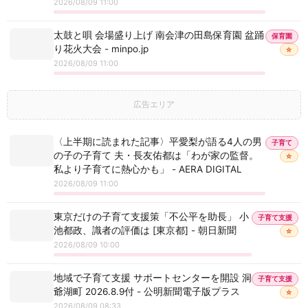
2026/08/09 11:00
太鼓と唄 会場盛り上げ 南会津の田島保育園 盆踊
保育園
り花火大会 - minpo.jp
☆
2026/08/09 11:00
広告エリア
〈上半期に読まれた記事〉平愛梨が語る4人の男
子育て
の子の子育て 夫・長友佑都は「わが家の監督。
☆
私より子育てに熱心かも」 - AERA DIGITAL
2026/08/09 11:00
東京だけの子育て支援策「不公平を助長」 小
子育て支援
池都政、識者の評価は [東京都] - 朝日新聞
☆
2026/08/09 10:00
地域で子育て支援 サポートセンターを開設 洞
子育て支援
爺湖町 2026.8.9付 - 公明新聞電子版プラス
☆
2026/08/09 08:33