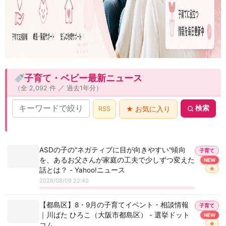
子育て・ベビー最新ニュース
（全 2,092 件 ／ 過去1年分）
検索
RSS
★ お気に入り
ASDの子の"ネガティブに目が向きやすい"傾向
子育て
を、あるお父さんが家庭の工夫で少しずつ変えた
NEW
☆
話とは？ - Yahoo!ニュース
2026/08/09 22:40
【都島区】8・9月の子育てイベント・相談情報
子育て
｜川ばた ひろこ（大阪市都島区） - 選挙ドット
NEW
☆
コム