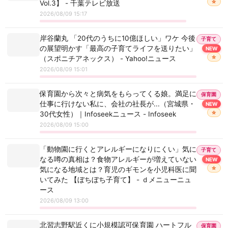
☆
Vol.3】 - 千葉テレビ放送
2026/08/09 15:17
岸谷蘭丸 「20代のうちに10億ほしい」ワケ 今後
子育て
の展望明かす「最高の子育てライフを送りたい」
NEW
☆
（スポニチアネックス） - Yahoo!ニュース
2026/08/09 15:01
保育園から次々と病気をもらってくる娘。満足に
保育園
仕事に行けない私に、会社の社長が...（宮城県・
NEW
☆
30代女性）｜Infoseekニュース - Infoseek
2026/08/09 15:00
「動物園に行くとアレルギーになりにくい」気に
子育て
なる噂の真相は？食物アレルギーが増えていない
NEW
☆
気になる地域とは？育児のギモンを小児科医に聞
いてみた 【ぼちぼち子育て】 - ｄメニューニュ
ース
2026/08/09 13:00
北習志野駅近くに小規模認可保育園 ハートフル
保育園