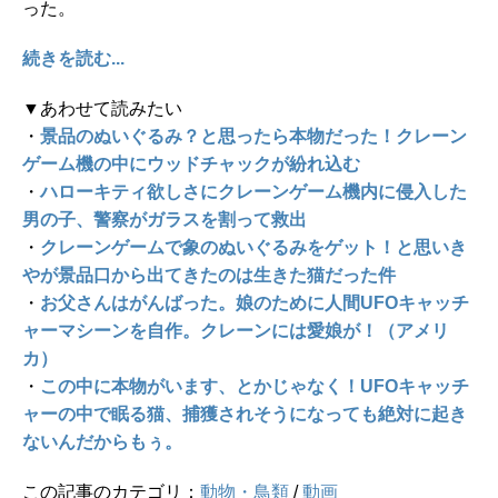
った。
続きを読む...
▼あわせて読みたい
・
景品のぬいぐるみ？と思ったら本物だった！クレーン
ゲーム機の中にウッドチャックが紛れ込む
・
ハローキティ欲しさにクレーンゲーム機内に侵入した
男の子、警察がガラスを割って救出
・
クレーンゲームで象のぬいぐるみをゲット！と思いき
やが景品口から出てきたのは生きた猫だった件
・
お父さんはがんばった。娘のために人間UFOキャッチ
ャーマシーンを自作。クレーンには愛娘が！（アメリ
カ）
・
この中に本物がいます、とかじゃなく！UFOキャッチ
ャーの中で眠る猫、捕獲されそうになっても絶対に起き
ないんだからもぅ。
この記事のカテゴリ：
動物・鳥類
/
動画