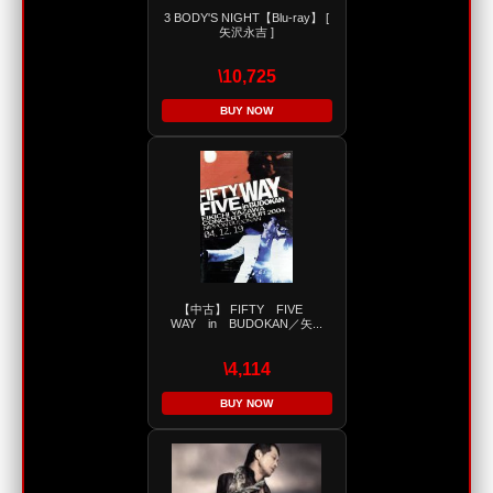
3 BODY'S NIGHT【Blu-ray】 [
矢沢永吉 ]
\10,725
BUY NOW
【中古】 FIFTY FIVE
WAY in BUDOKAN／矢...
\4,114
BUY NOW