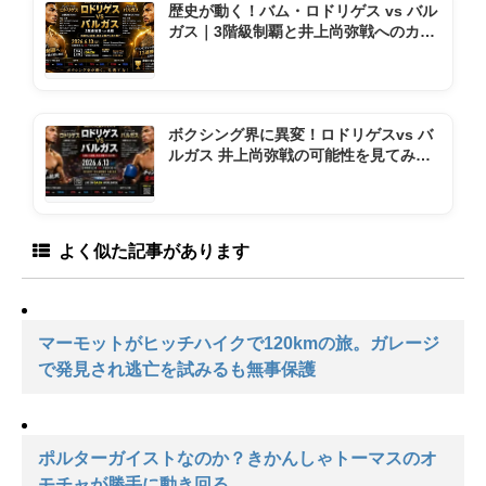
歴史が動く！バム・ロドリゲス vs バル
ガス｜3階級制覇と井上尚弥戦へのカウ
ントダウン
ボクシング界に異変！ロドリゲスvs バ
ルガス 井上尚弥戦の可能性を見てみよ
う
よく似た記事があります
マーモットがヒッチハイクで120kmの旅。ガレージ
で発見され逃亡を試みるも無事保護
ポルターガイストなのか？きかんしゃトーマスのオ
モチャが勝手に動き回る