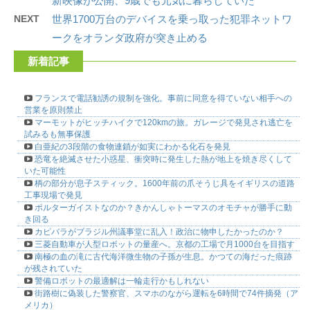
新映像が公開、9歳でも元気に暮らしていた
NEXT
世界1700万台のデバイスを乗っ取った犯罪ネットワ
ークをオランダ政府が突き止める
新着記事
フランスで電話勧誘の規制を強化。事前に同意を得ていない相手への
営業を原則禁止
マーモットがヒッチハイクで120kmの旅。ガレージで発見され逃亡を
試みるも無事保護
白亜紀の3段階の食物連鎖が如実にわかる化石を発見
恐竜を絶滅させた小惑星、衝突時に発生した熱が地上を焼き尽くして
いた可能性
柄の部分が息子スティック。1600年前の爪そうじ具をイギリスの道路
工事現場で発見
ポルターガイストなのか？きかんしゃトーマスのオモチャが勝手に動
き回る
カピバラがブラジル州議事堂に乱入！政治に物申したかったのか？
三菱自動車が人型ロボットの量産へ。京都の工場で月1000台を目指す
南極の血の滝に古代海洋微生物の子孫が生息。かつての海だった痕跡
が残されていた
警備ロボットの最適解は一輪走行かもしれない
街路樹に偽装した警察官、スマホのながら運転を6時間で74件摘発（ア
メリカ）