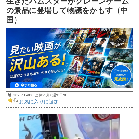
生きたハムスターがクレーンゲーム
前編 MUTube（ムー チューブ） 2026年7月号
5
の景品に登場して物議をかもす（中
国）
宇宙人は存在する? 天才物理学者・野村泰紀が研究
者としての視点で解説！
6
おもしろすぎて眠れなくなる深海の話｜極限環境生
物学者/長沼毅
7
【イエス・キリストの謎】世界25億人が信じる男の
正体とは？
8
2026/06/03
全体:
4
月:
0
週:
0
日:
0
お気に入りに追加