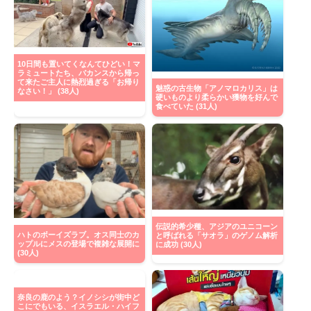
10日間も置いてくなんてひどい！マ
ラミュートたち、バカンスから帰っ
て来たご主人に熱烈過ぎる「お帰り
魅惑の古生物「アノマロカリス」は
なさい！」 (38人)
硬いものより柔らかい獲物を好んで
食べていた (31人)
伝説的希少種、アジアのユニコーン
ハトのボーイズラブ。オス同士のカ
と呼ばれる「サオラ」のゲノム解析
ップルにメスの登場で複雑な展開に
に成功 (30人)
(30人)
奈良の鹿のよう？イノシシが街中ど
こにでもいる、イスラエル・ハイフ