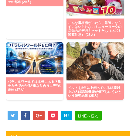
ァの都市 (29人)
こんな看板猫がいたら、常連になら
ずにはいられない！ニューヨークの
店先のボデガキャットたち（ネズミ
閲覧注意） (28人)
パラレルワールドは本当にある？量
子力学でわかる“重なり合う世界”の
ペットを5年以上飼っている65歳以
正体 (27人)
上の人は認知機能が低下しにくいと
いう研究結果 (25人)
B!
LINEへ送る