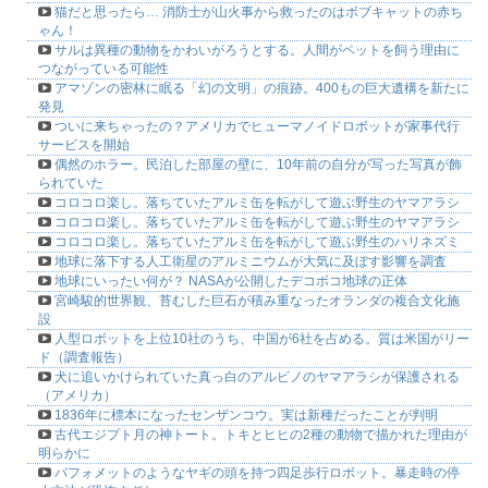
猫だと思ったら… 消防士が山火事から救ったのはボブキャットの赤ち
ゃん！
サルは異種の動物をかわいがろうとする。人間がペットを飼う理由に
つながっている可能性
アマゾンの密林に眠る「幻の文明」の痕跡。400もの巨大遺構を新たに
発見
ついに来ちゃったの？アメリカでヒューマノイドロボットが家事代行
サービスを開始
偶然のホラー。民泊した部屋の壁に、10年前の自分が写った写真が飾
られていた
コロコロ楽し。落ちていたアルミ缶を転がして遊ぶ野生のヤマアラシ
コロコロ楽し。落ちていたアルミ缶を転がして遊ぶ野生のヤマアラシ
コロコロ楽し。落ちていたアルミ缶を転がして遊ぶ野生のハリネズミ
地球に落下する人工衛星のアルミニウムが大気に及ぼす影響を調査
地球にいったい何が？ NASAが公開したデコボコ地球の正体
宮崎駿的世界観、苔むした巨石が積み重なったオランダの複合文化施
設
人型ロボットを上位10社のうち、中国が6社を占める。質は米国がリー
ド（調査報告）
犬に追いかけられていた真っ白のアルビノのヤマアラシが保護される
（アメリカ）
1836年に標本になったセンザンコウ。実は新種だったことが判明
古代エジプト月の神トート。トキとヒヒの2種の動物で描かれた理由が
明らかに
バフォメットのようなヤギの頭を持つ四足歩行ロボット。暴走時の停