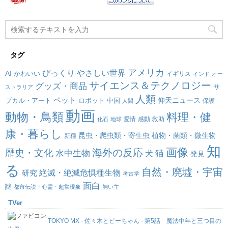
タグ
アメリカ
びっくり
やさしい世界
AI
かわいい
イギリス
インド
オー
サイエンス＆テクノロジー
グッズ・商品
サ
ストラリア
人類
ペット
仰天ニュース
ブカル・アート
ロボット
中国
保護
人間
動画
動物・鳥類
料理・健
愛情
感動
救助
化石
地球
康・暮らし
昆虫・爬虫類・寄生虫
植物・菌類・微生物
新種
知
画像
海外の反応
歴史・文化
水中生物
犬
猫
発見
る
自然・廃墟・宇宙
絶滅・絶滅危惧種生物
研究
考古学
面白
謎
都市伝説・心霊・超常現象
飼い主
TVer
TOKYO MX - 佐々木とピーちゃん - 第5話 魔法中年と三つ目の