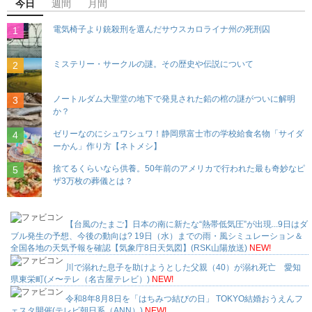
今日
週間
月間
電気椅子より銃殺刑を選んだサウスカロライナ州の死刑囚
ミステリー・サークルの謎。その歴史や伝説について
ノートルダム大聖堂の地下で発見された鉛の棺の謎がついに解明
か？
ゼリーなのにシュワシュワ！静岡県富士市の学校給食名物「サイダ
ーかん」作り方【ネトメシ】
捨てるくらいなら供養。50年前のアメリカで行われた最も奇妙なピ
ザ3万枚の葬儀とは？
【台風のたまご】日本の南に新たな“熱帯低気圧”が出現...9日はダ
ブル発生の予想、今後の動向は? 19日（水）までの雨・風シミュレーション＆
全国各地の天気予報を確認【気象庁8日天気図】(RSK山陽放送)
NEW!
川で溺れた息子を助けようとした父親（40）が溺れ死亡 愛知
県東栄町(メ〜テレ（名古屋テレビ）)
NEW!
令和8年8月8日を「はちみつ結びの日」 TOKYO結婚おうえんフ
ェスタ開催(テレビ朝日系（ANN）)
NEW!