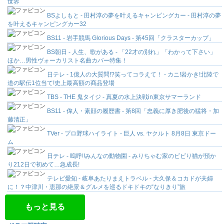
世界
BSよしもと - 田村淳の夢を叶えるキャンピングカー - 田村淳の夢
を叶えるキャンピングカー32
BS11 - 岩手競馬 Glorious Days - 第45回「クラスターカップ」
BS朝日 - 人生、歌がある - 「22才の別れ」「わかって下さい」
ほか…男性ヴォーカリスト名曲カバー特集！
日テレ - 1億人の大質問!?笑ってコラえて！ - カニ!岩かき!北陸で
道の駅伝1位当て!史上最高額の商品登場
TBS - THE 鬼タイジ - 真夏の水上決戦in東京サマーランド
BS11 - 偉人・素顔の履歴書 - 第8回「忠義に厚き肥後の猛将・加
藤清正」
TVer - プロ野球ハイライト - 巨人 vs. ヤクルト 8月8日 東京ドー
ム
日テレ - 嗚呼!!みんなの動物園 - みりちゃむ家のビビり猫が預か
り212日で初めて…急成長!
テレビ愛知 - 岐阜あたりまえトラベル - 大久保＆コカドが夫婦
に！？中津川・恵那の絶景＆グルメを巡るドキドキの“なりきり”旅
もっと見る