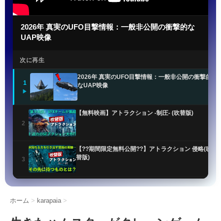
2026年 真実のUFO目撃情報：一般非公開の衝撃的な
UAP映像
次に再生
2026年 真実のUFO目撃情報：一般非公開の衝撃的
1
なUAP映像
▶
【無料映画】アトラクション -制圧- (吹替版)
2
【??期間限定無料公開??】アトラクション 侵略(吹
替版)
3
UFO最新公開ファイルで謎のオーブ目撃情報が明ら
かに
4
ホーム
>
karapaia
>
米軍UFO機密解除!! 非地球人知性体「NHI」の正体