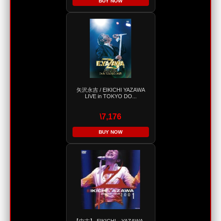
BUY NOW
矢沢永吉 / EIKICHI YAZAWA
LIVE in TOKYO DO...
\7,176
BUY NOW
【中古】 EIKICHI YAZAWA