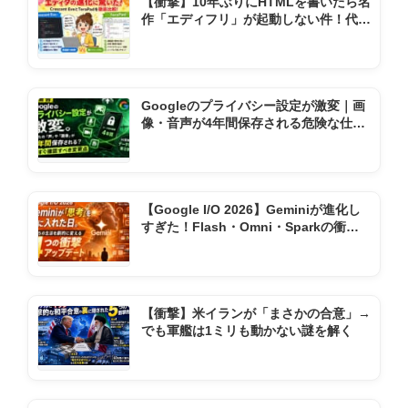
【衝撃】10年ぶりにHTMLを書いたら名
作「エディフリ」が起動しない件！代わ
りの神ソフト2選
Googleのプライバシー設定が激変｜画
像・音声が4年間保存される危険な仕様
変更とは
【Google I/O 2026】Geminiが進化し
すぎた！Flash・Omni・Sparkの衝撃
機能まとめ
【衝撃】米イランが「まさかの合意」→
でも軍艦は1ミリも動かない謎を解く