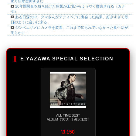
止方法が恐怖すぎた
20年間悪臭を放ち続けた魚醤が工場からようやく撤去される（カナ
ダ）
ある日森の中、クマさんがテディベアに出会った結果、好きすぎて毎
日のように会いに来る
ジンベエザメにカメラを装着、これまで知られていなかった食生活が
明らかに！
E.YAZAWA SPECIAL SELECTION
ALL TIME BEST
ALBUM（3CD） [ 矢沢永吉 ]
\3,150