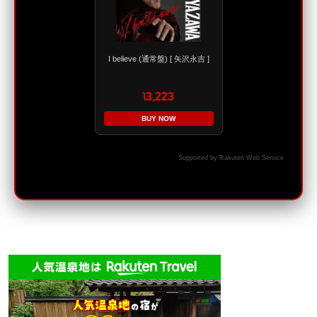
I believe (通常盤) [ 矢沢永吉 ]
\3,223
BUY NOW
Supported by Rakuten Web Service