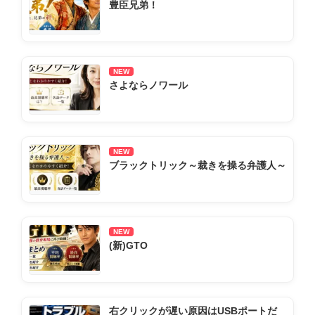
豊臣兄弟！
NEW
さよならノワール
NEW
ブラックトリック～裁きを操る弁護人～
NEW
(新)GTO
右クリックが遅い原因はUSBポートだ