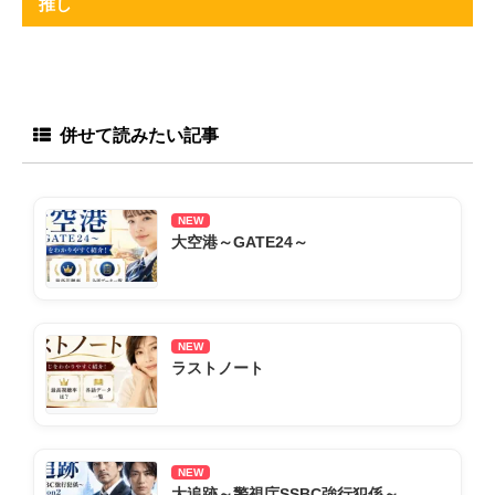
推し
併せて読みたい記事
NEW
大空港～GATE24～
NEW
ラストノート
NEW
大追跡～警視庁SSBC強行犯係～