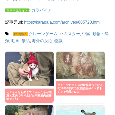
:
カラパイア
引き用元サイト
記事元url:
https://karapaia.com/archives/605720.html
-
クレーンゲーム
,
ハムスター
,
中国
,
動物・鳥
karapaia
類
,
動画
,
景品
,
海外の反応
,
物議
ホモ・サピエンスの世界最古となる
6万7800年前の洞窟壁画がインドネ
シアで発見 (42人)
え？そんなものまで！囚人たちが知
恵と工夫で作り上げた刑務所内創作
物 (42人)