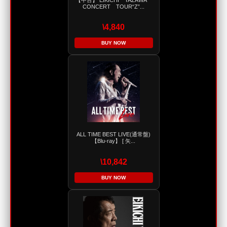
CONCERT TOUR“Z”...
\4,840
BUY NOW
ALL TIME BEST LIVE(通常盤)
【Blu-ray】 [ 矢...
\10,842
BUY NOW