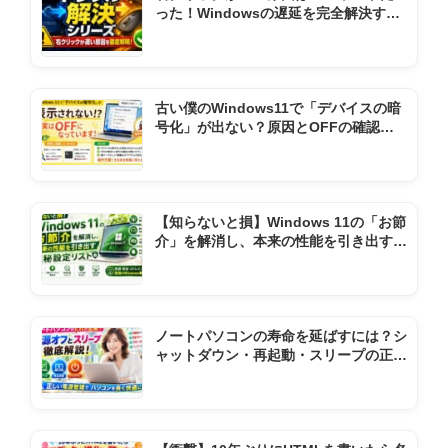
った！Windowsの遅延を完全解決する
全手順まとめ
古い僕のWindows11で「デバイスの暗
号化」が出ない？原因とOFFの確認方
法
【知らないと損】Windows 11の「お節
介」を解消し、本来の性能を引き出す極
秘設定リスト
ノートパソコンの寿命を延ばすには？シ
ャットダウン・再起動・スリープの正し
い使い方