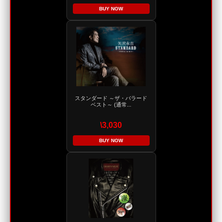
BUY NOW
スタンダード ～ザ・バラード
ベスト～ (通常...
\3,030
BUY NOW