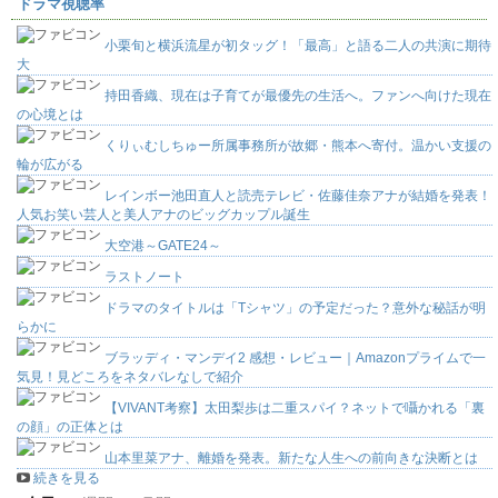
ドラマ視聴率
小栗旬と横浜流星が初タッグ！「最高」と語る二人の共演に期待
大
持田香織、現在は子育てが最優先の生活へ。ファンへ向けた現在
の心境とは
くりぃむしちゅー所属事務所が故郷・熊本へ寄付。温かい支援の
輪が広がる
レインボー池田直人と読売テレビ・佐藤佳奈アナが結婚を発表！
人気お笑い芸人と美人アナのビッグカップル誕生
大空港～GATE24～
ラストノート
ドラマのタイトルは「Tシャツ」の予定だった？意外な秘話が明
らかに
ブラッディ・マンデイ2 感想・レビュー｜Amazonプライムで一
気見！見どころをネタバレなしで紹介
【VIVANT考察】太田梨歩は二重スパイ？ネットで囁かれる「裏
の顔」の正体とは
山本里菜アナ、離婚を発表。新たな人生への前向きな決断とは
続きを見る