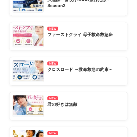
Season2
NEW
ファーストクライ 母子救命救急班
NEW
クロスロード ～救命救急の約束～
NEW
君の好きは無敵
NEW