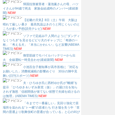
帰国拉致被害者・蓮池薫さんの母、ハツ
イさんが94歳で死去 家族会結成時のメンバー(産経新
聞)
NEW!
【近畿の天気】8日（土）午前 大阪は
晴れて厳しい暑さ 最高気温はきのうと同じくらいのと
ころが多い予想(読売テレビ)
NEW!
ソファで足組み!? 人間のように“ダンディ
なくつろぎ”を見せるビビり犬のギャップに「奇跡の一
枚」「考える犬」「本当にかわいい」など反響(ABEMA
TIMES)
NEW!
御堂筋線でモバイルバッテリーから出
火 全線運転一時見合わせ(産経新聞)
NEW!
小池百合子都知事が高市首相に「対応を
お願いした」消費税減税の影響めぐり 30分の陣中見
舞い(日刊スポーツ)
NEW!
夫・ひろゆき氏に西村ゆか氏が“離婚”を
提示 「ひろゆき＆いずみ新党（仮）」の届け出を知ら
されず激怒「信頼関係が保てない状態で夫婦を続けるの
は無理」(ABEMA TIMES)
NEW!
「今までで一番厳しい」見回り強化で居
場所を追われる“トー横”の若者たち 行き場を失う中「世
間の普通より歌舞伎町の普通が合っている」と心の叫び