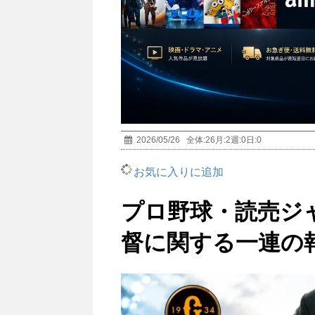
2026/05/26
全体:
26
月:
2
週:
0
日:
0
お気に入りに追加
プロ野球・読売ジ
督に関する一連の