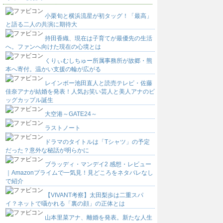
小栗旬と横浜流星が初タッグ！「最高」
と語る二人の共演に期待大
持田香織、現在は子育てが最優先の生活
へ。ファンへ向けた現在の心境とは
くりぃむしちゅー所属事務所が故郷・熊
本へ寄付。温かい支援の輪が広がる
レインボー池田直人と読売テレビ・佐藤
佳奈アナが結婚を発表！人気お笑い芸人と美人アナのビ
ッグカップル誕生
大空港～GATE24～
ラストノート
ドラマのタイトルは「Tシャツ」の予定
だった？意外な秘話が明らかに
ブラッディ・マンデイ2 感想・レビュー
｜Amazonプライムで一気見！見どころをネタバレなし
で紹介
【VIVANT考察】太田梨歩は二重スパ
イ？ネットで囁かれる「裏の顔」の正体とは
山本里菜アナ、離婚を発表。新たな人生