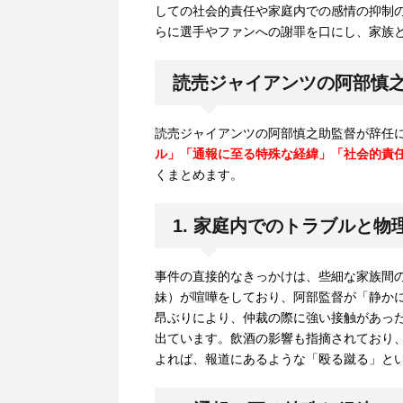
しての社会的責任や家庭内での感情の抑制
らに選手やファンへの謝罪を口にし、家族
読売ジャイアンツの阿部慎
読売ジャイアンツの阿部慎之助監督が辞任
ル」「通報に至る特殊な経緯」「社会的責
くまとめます。
1. 家庭内でのトラブルと物
事件の直接的なきっかけは、些細な家族間
妹）が喧嘩をしており、阿部監督が「静か
昂ぶりにより、仲裁の際に強い接触があった
出ています。飲酒の影響も指摘されており
よれば、報道にあるような「殴る蹴る」と