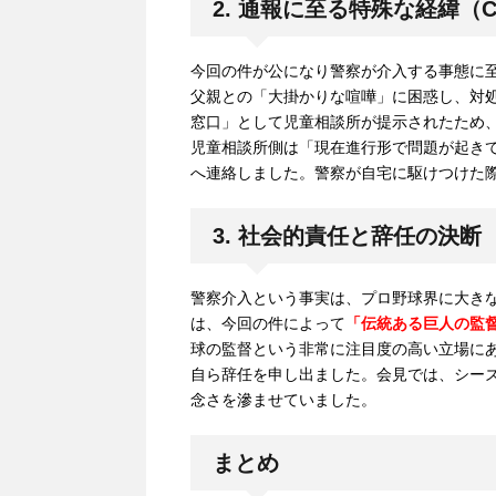
2. 通報に至る特殊な経緯（C
今回の件が公になり警察が介入する事態に
父親との「大掛かりな喧嘩」に困惑し、対処
窓口」として児童相談所が提示されたため
児童相談所側は「現在進行形で問題が起き
へ連絡しました。警察が自宅に駆けつけた
3. 社会的責任と辞任の決断
警察介入という事実は、プロ野球界に大き
は、今回の件によって
「伝統ある巨人の監
球の監督という非常に注目度の高い立場に
自ら辞任を申し出ました。会見では、シー
念さを滲ませていました。
まとめ