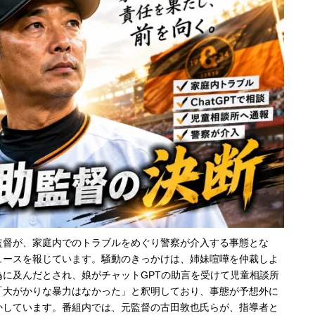
監督が、家庭内でのトラブルをめぐり警察が介入する事態とな
ュースを報じています。騒動のきっかけは、姉妹喧嘩を仲裁しよ
に及んだとされ、娘がチャットGPTの助言を受けて児童相談所
「大がかりな暴力はなかった」と釈明しており、事態が予想外に
かしています。番組内では、元監督の古田敦也氏らが、指導者と