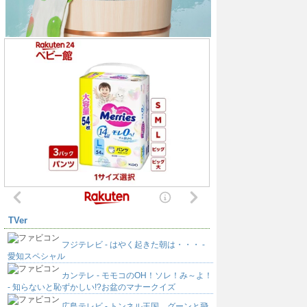
TVer
フジテレビ - はやく起きた朝は・・・ -
愛知スペシャル
カンテレ - モモコのOH！ソレ！み～よ！
- 知らないと恥ずかしい!?お盆のマナークイズ
広島テレビ - トンネル王国 グーンと飛