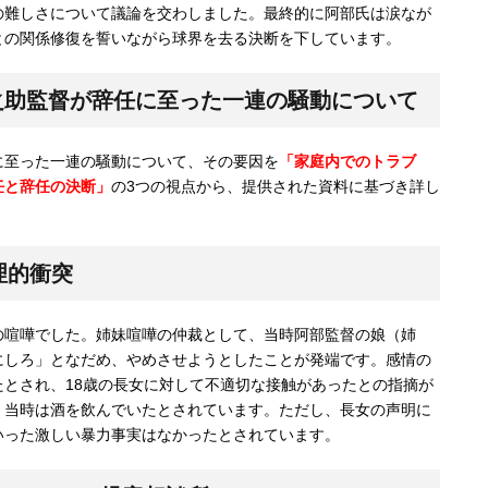
の難しさについて議論を交わしました。最終的に阿部氏は涙なが
との関係修復を誓いながら球界を去る決断を下しています。
之助監督が辞任に至った一連の騒動について
に至った一連の騒動について、その要因を
「家庭内でのトラブ
任と辞任の決断」
の3つの視点から、提供された資料に基づき詳し
理的衝突
の喧嘩でした。姉妹喧嘩の仲裁として、当時阿部監督の娘（姉
にしろ」となだめ、やめさせようとしたことが発端です。感情の
とされ、18歳の長女に対して不適切な接触があったとの指摘が
、当時は酒を飲んでいたとされています。ただし、長女の声明に
いった激しい暴力事実はなかったとされています。