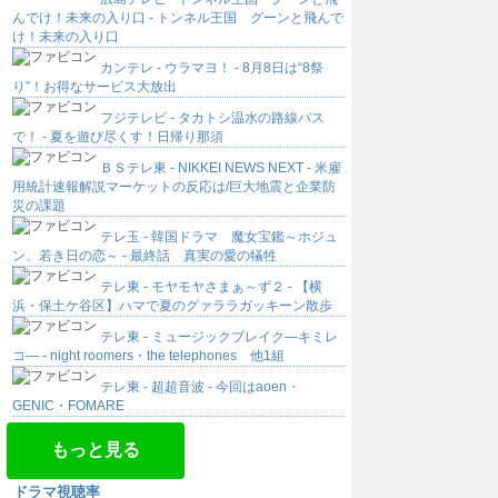
んでけ！未来の入り口 - トンネル王国 グーンと飛んで
け！未来の入り口
カンテレ - ウラマヨ！ - 8月8日は“8祭
り”！お得なサービス大放出
フジテレビ - タカトシ温水の路線バス
で！ - 夏を遊び尽くす！日帰り那須
ＢＳテレ東 - NIKKEI NEWS NEXT - 米雇
用統計速報解説マーケットの反応は/巨大地震と企業防
災の課題
テレ玉 - 韓国ドラマ 魔女宝鑑～ホジュ
ン、若き日の恋～ - 最終話 真実の愛の犠牲
テレ東 - モヤモヤさまぁ～ず２ - 【横
浜・保土ケ谷区】ハマで夏のグァララガッキーン散歩
テレ東 - ミュージックブレイク―キミレ
コ― - night roomers・the telephones 他1組
テレ東 - 超超音波 - 今回はaoen・
GENIC・FOMARE
もっと見る
ドラマ視聴率