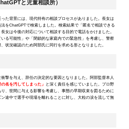
hatGPTと児童相談所）
至った背景には、現代特有の相談プロセスがありました。長女は
法をChatGPTで検索しました。検索結果で「匿名で相談できる
、長女は今後の対応について相談する目的で電話をかけました。
ている可能性」や「閉鎖的な家庭内での緊急性」を考慮し、警察
際、状況確認のため阿部氏に同行を求める形となりました。
な衝撃を与え、辞任の決定的な要因となりました。阿部監督本人
督の名を汚してしまった」
と深く責任を感じていました。プロ野
あり、世間に与える影響を考慮し、事態の早期収束を図るために
ズン途中で選手や現場を離れることに対し、大粒の涙を流して無