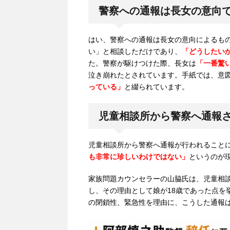
警察への通報は長女の意向
はい、警察への通報は長女の意向によるも
い」と相談しただけであり、
「どうしたい
た。警察が駆けつけた際、長女は
「一番驚
泣き崩れたとされています。手紙では、意
っている」
と綴られています。
児童相談所から警察へ通報
児童相談所から警察へ通報が行われること
も非常に珍しいわけではない」
というのが
家族問題カウンセラーの山脇氏は、児童相談
し、その理由として娘が18歳であった点を
の閉鎖性、緊急性を理由に、こうした通報