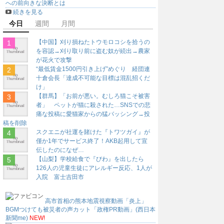
への前向きな決断とは
続きを見る
今日
週間
月間
【中国】刈り損ねたトウモロコシを拾うの
を容認→刈り取り前に盗む奴が続出→農家
が花火で攻撃
“最低賃金1500円引き上げ”めぐり 経団連
十倉会長「達成不可能な目標は混乱招くだ
け」
【群馬】「お前が悪い。むしろ猫こそ被害
者」 ペットが猫に殺された…SNSでの悲
痛な投稿に愛猫家からの猛バッシング→投
稿を削除
スクエニが社運を賭けた『トワツガイ』が
僅か1年でサービス終了！AKB起用して宣
伝したのになぜ…
【山梨】学校給食で『びわ』を出したら
126人の児童生徒にアレルギー反応、1人が
入院 富士吉田市
高市首相の熊本地震視察動画「炎上」
BGMつけても被災者の声カット「政権PR動画」(西日本
新聞me)
NEW!