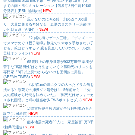
最大瞬間風速35 m/s予想 今後の進路予想 18日（火）
までの雨・風シミュレーション【気象庁8日午前10時5
分発表】(RSK山陽放送)
NEW!
風がないのに鳴る鈴 幻の道？0の通
り 大量に集まる奇妙な石 真夏のミステリー追跡(テ
レビ朝日系（ANN）)
NEW!
「沖縄の海でゲーム三昧」「ディズニー
でスマホめぐり親子喧嘩」旅先でスマホを手放さない子
ども、親はどうする？ 親も見直したい3つのルール(集
英社オンライン)
NEW!
65歳以上の単身世帯が933万世帯 集団が
苦手な“高齢男性”はどう生きていく？孤独死のリスクも
専門家「8日以上見つからないのも圧倒的に男性」
(ABEMA TIMES)
NEW!
《水深1mの川にクマの入ったドラム缶を
沈める》溺死での捕獲グマ処分は4～5年前から 「先
人の経験から時間を決めていた」「溺死だけがフォーカ
スされ困惑」と町の担当者(NEWSポストセブン)
NEW!
辺野古転覆事故遺族が全容解明求める会
設立(共同通信)
NEW!
熊本地震の死者39人に 家屋被害1万8千
棟(共同通信)
NEW!