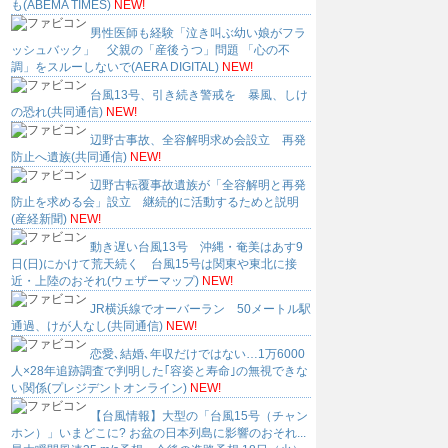
も(ABEMA TIMES)
NEW!
男性医師も経験「泣き叫ぶ幼い娘がフラ
ッシュバック」 父親の「産後うつ」問題 「心の不
調」をスルーしないで(AERA DIGITAL)
NEW!
台風13号、引き続き警戒を 暴風、しけ
の恐れ(共同通信)
NEW!
辺野古事故、全容解明求め会設立 再発
防止へ遺族(共同通信)
NEW!
辺野古転覆事故遺族が「全容解明と再発
防止を求める会」設立 継続的に活動するためと説明
(産経新聞)
NEW!
動き遅い台風13号 沖縄・奄美はあす9
日(日)にかけて荒天続く 台風15号は関東や東北に接
近・上陸のおそれ(ウェザーマップ)
NEW!
JR横浜線でオーバーラン 50メートル駅
通過、けが人なし(共同通信)
NEW!
恋愛､結婚､年収だけではない…1万6000
人×28年追跡調査で判明した｢容姿と寿命｣の無視できな
い関係(プレジデントオンライン)
NEW!
【台風情報】大型の「台風15号（チャン
ホン）」いまどこに? お盆の日本列島に影響のおそれ...