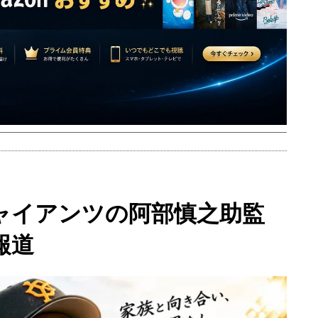
ャイアンツの阿部慎之助監
報道