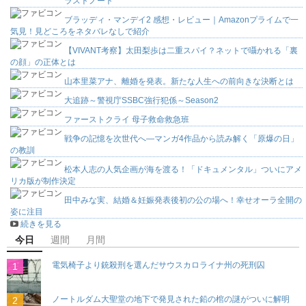
ラストノート
ブラッディ・マンデイ2 感想・レビュー｜Amazonプライムで一
気見！見どころをネタバレなしで紹介
【VIVANT考察】太田梨歩は二重スパイ？ネットで囁かれる「裏
の顔」の正体とは
山本里菜アナ、離婚を発表。新たな人生への前向きな決断とは
大追跡～警視庁SSBC強行犯係～Season2
ファーストクライ 母子救命救急班
戦争の記憶を次世代へ―マンガ4作品から読み解く「原爆の日」
の教訓
松本人志の人気企画が海を渡る！「ドキュメンタル」ついにアメ
リカ版が制作決定
田中みな実、結婚＆妊娠発表後初の公の場へ！幸せオーラ全開の
姿に注目
続きを見る
今日
週間
月間
電気椅子より銃殺刑を選んだサウスカロライナ州の死刑囚
ノートルダム大聖堂の地下で発見された鉛の棺の謎がついに解明