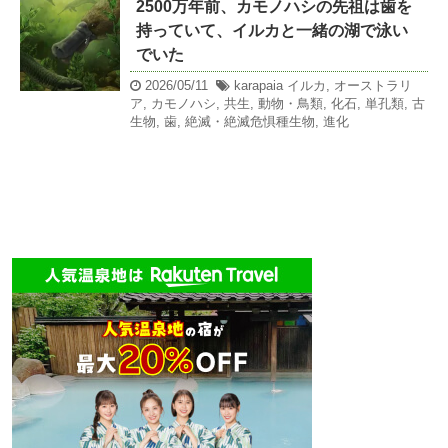
2500万年前、カモノハシの先祖は歯を
持っていて、イルカと一緒の湖で泳い
でいた
2026/05/11
karapaia
イルカ
,
オーストラリ
ア
,
カモノハシ
,
共生
,
動物・鳥類
,
化石
,
単孔類
,
古
生物
,
歯
,
絶滅・絶滅危惧種生物
,
進化