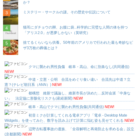
か？
ミステリー・サークルの謎。その歴史や伝説について
猫耳にダチョウの脚、お腹に袋...科学的に完璧な人間の体を持つ
「アリス2.0」が悪夢しかない（英研究）
捨てるくらいなら供養。50年前のアメリカで行われた最も奇妙なピ
ザ3万枚の葬儀とは？
クマに襲われ男性負傷 岐阜・高山、命に別条なし(共同通信)
NEW!
中道・立憲・公明 合流をめぐり食い違い 合流先は中道？立
憲？(テレビ朝日系（ANN）)
NEW!
都構想 維新で議論し、維新市長が決めた…反対会派「中身な
い」 法定協に形骸化リスクも(産経新聞)
NEW!
岐阜・高山でクマに襲われ男性負傷(共同通信)
NEW!
初音ミクが計算してくれる電卓アプリ「電卓 - Desktop Mate
Widgets」を使ってみた、数字を読み上げて計算に悩む姿も見せてくれる
NEW!
辺野古転覆事故の遺族、「全容解明と再発防止を求める会」設立
(京都新聞)
NEW!