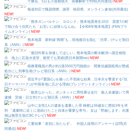
十勝岳、5日も小規模噴火 画像解析で判明(共同通信)
NEW!
報道対応で職員喫煙、謝罪 秋田県、オンライン参加(共同通信)
NEW!
「熊本ガンバルケン ヨロシク」熊本地震発生10日 震度7の町
で助け合う住民たち「お互いに頑張らなんね」【令和8年熊本地震】(FNNプラ
イムオンライン)
NEW!
熊本地震 新幹線“再開”も…現地復旧を阻む「渋滞」(テレビ朝日
系（ANN）)
NEW!
「復旧作業を加速してほしい」熊本地震の断水解消へ国交相指
示 地上に応急水道管、能登でも実績(西日本新聞me)
NEW!
税務署職員の男が約1億3500万円脱税か 関東信越国税局が懲戒
処分にし刑事告発(テレビ朝日系（ANN）)
NEW!
習近平が｢愛国心｣を煽った不気味な結果…日本兵を撃退する｢抗
日テーマパーク｣が中国各地に広がる理由(プレジデントオンライン)
NEW!
「殺意なかった」ボンネットに男性乗せ走行 殺人未遂疑いで男
逮捕 茨城・日立市(テレビ朝日系（ANN）)
NEW!
山中に女性2人の遺体を遺棄した罪 検察は36歳女に懲役3年を求
刑 「遺棄時に近くに居続けたこと自体が重要な寄与」 女は「黙秘します」弁護
側は無罪主張(CBCテレビ)
NEW!
三重知事「差別に当たらず」 外国人採用のアンケート設問(共
同通信)
NEW!