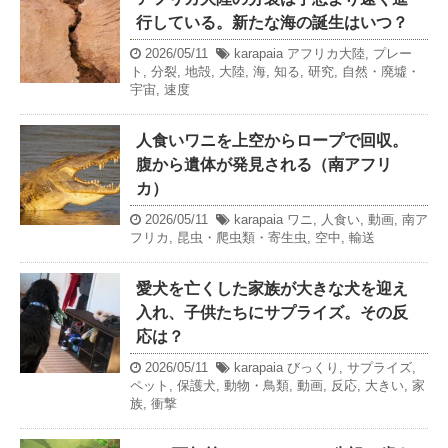
行している。新たな海の誕生はいつ？
2026/05/11
karapaia
アフリカ大陸
,
プレー
ト
,
分裂
,
地殻
,
大陸
,
海
,
知る
,
研究
,
自然・廃墟・
宇宙
,
速度
人食いワニを上空からロープで回収。
腹から遺体が発見される（南アフリ
カ）
2026/05/11
karapaia
ワニ
,
人食い
,
動画
,
南ア
フリカ
,
昆虫・爬虫類・寄生虫
,
空中
,
輸送
愛犬を亡くした家族が大きな犬を迎え
入れ、子供たちにサプライズ。その反
応は？
2026/05/11
karapaia
びっくり
,
サプライズ
,
ペット
,
保護犬
,
動物・鳥類
,
動画
,
反応
,
大きい
,
家
族
,
衝撃