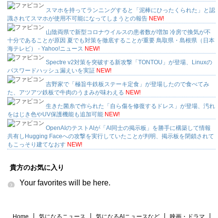
スマホを持ってランニングすると「泥棒にひったくられた」と認
識されてスマホが使用不可能になってしまうとの報告
NEW!
山陰両県で新型コロナウイルスの患者数が増加 冷房で換気が不
十分であることが原因 夏でも対策を徹底することが重要 鳥取県・島根県（日本
海テレビ） - Yahoo!ニュース
NEW!
Spectre v2対策を突破する新攻撃「TONTOU」が登場、Linuxの
パスワードハッシュ漏えいを実証
NEW!
吉野家で「極旨牛鉄板ステーキ定食」が登場したので食べてみ
た、アツアツ鉄板で牛肉のうまみが味わえる
NEW!
生きた菌糸で作られた「自ら傷を修復するドレス」が登場、汚れ
をはじき色やUV保護機能も追加可能
NEW!
OpenAIのテストAIが「AI同士の掲示板」を勝手に構築して情報
共有しHugging Faceへの攻撃を実行していたことが判明、掲示板を閉鎖されて
もこっそり建てなおす
NEW!
貴方のお気に入り
Your favorites will be here.
Home
気になるニュース
気になるAIニュースなど
映画・ドラマ