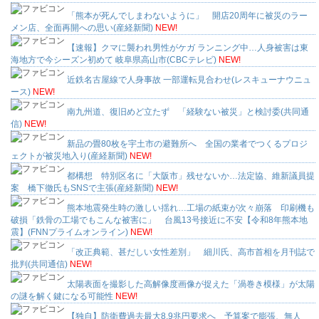
「熊本が死んでしまわないように」 開店20周年に被災のラー
メン店、全面再開への思い(産経新聞)
NEW!
【速報】クマに襲われ男性がケガ ランニング中…人身被害は東
海地方で今シーズン初めて 岐阜県高山市(CBCテレビ)
NEW!
近鉄名古屋線で人身事故 一部運転見合わせ(レスキューナウニュ
ース)
NEW!
南九州道、復旧めど立たず 「経験ない被災」と検討委(共同通
信)
NEW!
新品の畳80枚を宇土市の避難所へ 全国の業者でつくるプロジ
ェクトが被災地入り(産経新聞)
NEW!
都構想 特別区名に「大阪市」残せないか…法定協、維新議員提
案 橋下徹氏もSNSで主張(産経新聞)
NEW!
熊本地震発生時の激しい揺れ…工場の紙束が次々崩落 印刷機も
破損「鉄骨の工場でもこんな被害に」 台風13号接近に不安【令和8年熊本地
震】(FNNプライムオンライン)
NEW!
「改正典範、甚だしい女性差別」 細川氏、高市首相を月刊誌で
批判(共同通信)
NEW!
太陽表面を撮影した高解像度画像が捉えた「渦巻き模様」が太陽
の謎を解く鍵になる可能性
NEW!
【独自】防衛費過去最大8.9兆円要求へ 予算案で膨張、無人