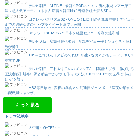
テレビ朝日 - M:ZINE - 最新K-POPのヒミツ 弾丸取材ツアー第二
弾～超人気アーティスト独占密着＆韓国No.1音楽番組大潜入SP～
日テレ - バズリズム02 - ONE OR EIGHTの直筆履歴書！デビュー
までの過酷な道のりやプライベートまで大公開
BSフジ - For JAPAN〜日本を経営せよ〜 - 令和の違和感
テレビ大阪 - 変態植物倶楽部 - 盆栽デビュー作！ひょうろく第1
号が誕生
TBS - こちけんリアピのてれび1年生 - なお＆かちょードッキリ2
本立てSP
テレビ朝日 - 三村やす子のバズマンTV - 【芸能人プラモ伸びしろ
王決定戦】蛙亭中野と納言幸がプラモ作りで対決！10cm×10cmの世界で“伸び
しろ”を競う！
MBS毎日放送 - 深夜の爆食メシ配達員ジャンボ - 「深夜の爆食メ
シ配達員ジャンボ」
もっと見る
ドラマ視聴率
大空港～GATE24～