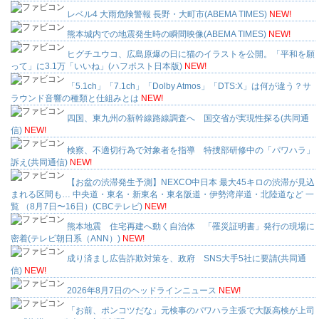
レベル4 大雨危険警報 長野・大町市(ABEMA TIMES)
NEW!
熊本城内での地震発生時の瞬間映像(ABEMA TIMES)
NEW!
ヒグチユウコ、広島原爆の日に猫のイラストを公開。「平和を願
って」に3.1万「いいね」(ハフポスト日本版)
NEW!
「5.1ch」「7.1ch」「Dolby Atmos」「DTS:X」は何が違う？サ
ラウンド音響の種類と仕組みとは
NEW!
四国、東九州の新幹線路線調査へ 国交省が実現性探る(共同通
信)
NEW!
検察、不適切行為で対象者を指導 特捜部研修中の「パワハラ」
訴え(共同通信)
NEW!
【お盆の渋滞発生予測】NEXCO中日本 最大45キロの渋滞が見込
まれる区間も… 中央道・東名・新東名・東名阪道・伊勢湾岸道・北陸道など 一
覧 （8月7日〜16日）(CBCテレビ)
NEW!
熊本地震 住宅再建へ動く自治体 「罹災証明書」発行の現場に
密着(テレビ朝日系（ANN）)
NEW!
成り済まし広告詐欺対策を、政府 SNS大手5社に要請(共同通
信)
NEW!
2026年8月7日のヘッドラインニュース
NEW!
「お前、ポンコツだな」元検事のパワハラ主張で大阪高検が上司