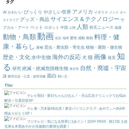
タグ
アメリカ
びっくり
やさしい世界
AI
かわいい
イギリス
インド
オー
サイエンス＆テクノロジー
グッズ・商品
サ
ストラリア
人類
ペット
仰天ニュース
ブカル・アート
ロボット
中国
保護
人間
動画
動物・鳥類
料理・健
愛情
感動
救助
化石
地球
康・暮らし
昆虫・爬虫類・寄生虫
植物・菌類・微生物
新種
知
画像
海外の反応
歴史・文化
水中生物
犬
猫
発見
る
自然・廃墟・宇宙
絶滅・絶滅危惧種生物
研究
考古学
面白
謎
都市伝説・心霊・超常現象
飼い主
TVer
テレビ朝日 - 新日ちゃんぴおん！ - 天山広吉クリニックでお悩み
解決！引退目前SP
テレ東 - 乃木坂46出演！東京パソコンクラブ - あやてぃー約4年
間ありがとうSP！
フジテレビ - 気になる世界に1歩イン！1DAY PASS - 第17回 土佐
兄弟＆本望あやかが水族館の裏側を調査！