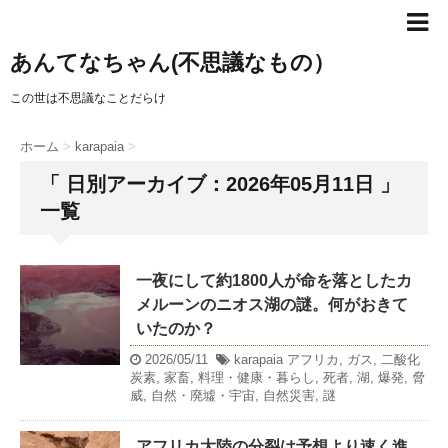
あんてなちゃん(不思議なもの）
この世は不思議なことだらけ
ホーム
>
karapaia
>
「 日別アーカイブ：2026年05月11日 」
一覧
一夜にして約1800人が命を落としたカ
メルーンのニオス湖の謎。何がおきて
いたのか？
2026/05/11
karapaia
アフリカ
,
ガス
,
二酸化
炭素
,
家畜
,
料理・健康・暮らし
,
死者
,
湖
,
爆発
,
脅
威
,
自然・廃墟・宇宙
,
自然災害
,
謎
アフリカ大陸の分裂は予想より速く進