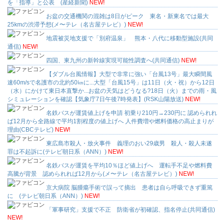
を「指導」と公表 (産経新聞)
NEW!
お盆の交通機関の混雑は8日がピーク 東名・新東名では最大
25kmの渋滞予想(メ〜テレ（名古屋テレビ）)
NEW!
地震被災地支援で「別府温泉」 熊本・八代に移動型施設(共同
通信)
NEW!
四国、東九州の新幹線実現可能性調査へ(共同通信)
NEW!
【ダブル台風情報】大型で非常に強い「台風13号」最大瞬間風
速60m/sで名護市の北約50㎞に...大型「台風15号」は11日（火・祝）から12日
（水）にかけて東日本直撃か...お盆の天気はどうなる?18日（火）までの雨・風
シミュレーションを確認【気象庁7日午後7時発表】(RSK山陽放送)
NEW!
名鉄バスが運賃値上げを申請 初乗り210円→230円に 認められれ
ば12月から全路線で平均1割程度の値上げへ 人件費増や燃料価格の高止まりが
理由(CBCテレビ)
NEW!
東広島市殺人・放火事件 義理のおい29歳男 殺人・殺人未遂
罪は不起訴に(テレビ朝日系（ANN）)
NEW!
名鉄バスが運賃を平均10％ほど値上げへ 運転手不足や燃料費
高騰が背景 認められれば12月から(メ〜テレ（名古屋テレビ）)
NEW!
京大病院 脳腫瘍手術で誤って摘出 患者は自ら呼吸できず重篤
に (テレビ朝日系（ANN）)
NEW!
「軍事研究」支援で不正 防衛省が初確認、指名停止(共同通信)
NEW!