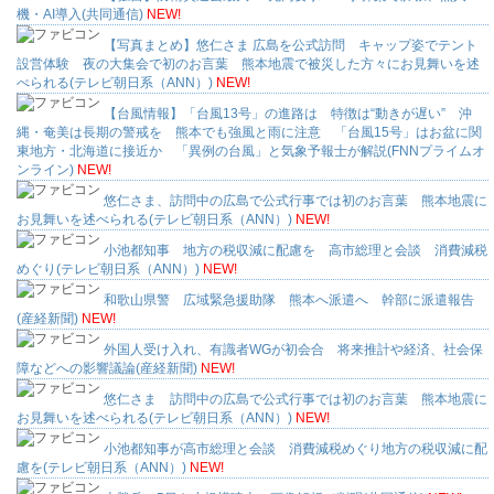
機・AI導入(共同通信)
NEW!
【写真まとめ】悠仁さま 広島を公式訪問 キャップ姿でテント
設営体験 夜の大集会で初のお言葉 熊本地震で被災した方々にお見舞いを述
べられる(テレビ朝日系（ANN）)
NEW!
【台風情報】「台風13号」の進路は 特徴は“動きが遅い” 沖
縄・奄美は長期の警戒を 熊本でも強風と雨に注意 「台風15号」はお盆に関
東地方・北海道に接近か 「異例の台風」と気象予報士が解説(FNNプライムオ
ンライン)
NEW!
悠仁さま、訪問中の広島で公式行事では初のお言葉 熊本地震に
お見舞いを述べられる(テレビ朝日系（ANN）)
NEW!
小池都知事 地方の税収減に配慮を 高市総理と会談 消費減税
めぐり(テレビ朝日系（ANN）)
NEW!
和歌山県警 広域緊急援助隊 熊本へ派遣へ 幹部に派遣報告
(産経新聞)
NEW!
外国人受け入れ、有識者WGが初会合 将来推計や経済、社会保
障などへの影響議論(産経新聞)
NEW!
悠仁さま 訪問中の広島で公式行事では初のお言葉 熊本地震に
お見舞いを述べられる(テレビ朝日系（ANN）)
NEW!
小池都知事が高市総理と会談 消費減税めぐり地方の税収減に配
慮を(テレビ朝日系（ANN）)
NEW!