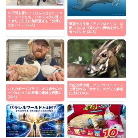
10日間も置いてくなんてひどい！マ
ラミュートたち、バカンスから帰っ
て来たご主人に熱烈過ぎる「お帰り
魅惑の古生物「アノマロカリス」は
なさい！」 (36人)
硬いものより柔らかい獲物を好んで
食べていた (31人)
伝説的希少種、アジアのユニコーン
ハトのボーイズラブ。オス同士のカ
と呼ばれる「サオラ」のゲノム解析
ップルにメスの登場で複雑な展開に
に成功 (30人)
(30人)