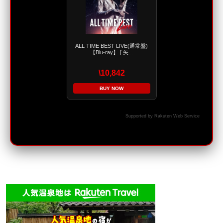
ALL TIME BEST LIVE(通常盤)
【Blu-ray】 [ 矢...
\10,842
BUY NOW
Supported by Rakuten Web Service