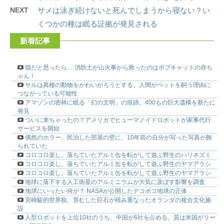
NEXT
サメは泳ぎ続けないと死んでしまうから寝ない？い
くつかの種は眠る証拠が発見される
新着記事
猫だと思ったら… 消防士が山火事から救ったのはボブキャットの赤ち
ゃん！
サルは異種の動物をかわいがろうとする。人間がペットを飼う理由に
つながっている可能性
アマゾンの密林に眠る「幻の文明」の痕跡。400もの巨大遺構を新たに
発見
ついに来ちゃったの？アメリカでヒューマノイドロボットが家事代行
サービスを開始
偶然のホラー。民泊した部屋の壁に、10年前の自分が写った写真が飾
られていた
コロコロ楽し。落ちていたアルミ缶を転がして遊ぶ野生のハリネズミ
コロコロ楽し。落ちていたアルミ缶を転がして遊ぶ野生のヤマアラシ
コロコロ楽し。落ちていたアルミ缶を転がして遊ぶ野生のヤマアラシ
地球に落下する人工衛星のアルミニウムが大気に及ぼす影響を調査
地球にいったい何が？ NASAが公開したデコボコ地球の正体
宮崎駿的世界観、苔むした巨石が積み重なったオランダの複合文化施
設
人型ロボットを上位10社のうち、中国が6社を占める。質は米国がリー