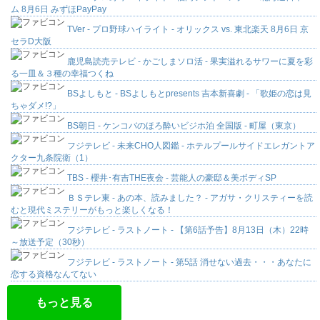
ム 8月6日 みずほPayPay
TVer - プロ野球ハイライト - オリックス vs. 東北楽天 8月6日 京
セラD大阪
鹿児島読売テレビ - かごしまソロ活 - 果実溢れるサワーに夏を彩
る一皿＆３種の幸福つくね
BSよしもと - BSよしもとpresents 吉本新喜劇 - 「歌姫の恋は見
ちゃダメ!?」
BS朝日 - ケンコバのほろ酔いビジホ泊 全国版 - 町屋（東京）
フジテレビ - 未来CHO人図鑑 - ホテルプールサイドエレガントア
クター九条院衛（1）
TBS - 櫻井･有吉THE夜会 - 芸能人の豪邸＆美ボディSP
ＢＳテレ東 - あの本、読みました？ - アガサ・クリスティーを読
むと現代ミステリーがもっと楽しくなる！
フジテレビ - ラストノート - 【第6話予告】8月13日（木）22時
～放送予定（30秒）
フジテレビ - ラストノート - 第5話 消せない過去・・・あなたに
恋する資格なんてない
もっと見る