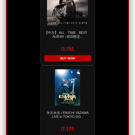
【中古】 ALL TIME BEST
ALBUM（初回限定...
\3,751
BUY NOW
矢沢永吉 / EIKICHI YAZAWA
LIVE in TOKYO DO...
\7,176