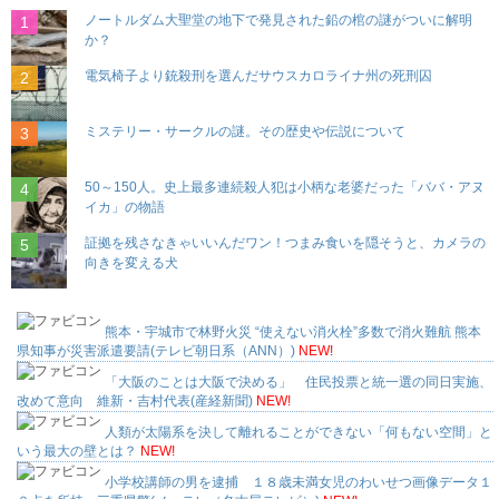
ノートルダム大聖堂の地下で発見された鉛の棺の謎がついに解明
か？
電気椅子より銃殺刑を選んだサウスカロライナ州の死刑囚
ミステリー・サークルの謎。その歴史や伝説について
50～150人。史上最多連続殺人犯は小柄な老婆だった「ババ・アヌ
イカ」の物語
証拠を残さなきゃいいんだワン！つまみ食いを隠そうと、カメラの
向きを変える犬
熊本・宇城市で林野火災 “使えない消火栓”多数で消火難航 熊本
県知事が災害派遣要請(テレビ朝日系（ANN）)
NEW!
「大阪のことは大阪で決める」 住民投票と統一選の同日実施、
改めて意向 維新・吉村代表(産経新聞)
NEW!
人類が太陽系を決して離れることができない「何もない空間」と
いう最大の壁とは？
NEW!
小学校講師の男を逮捕 １８歳未満女児のわいせつ画像データ１