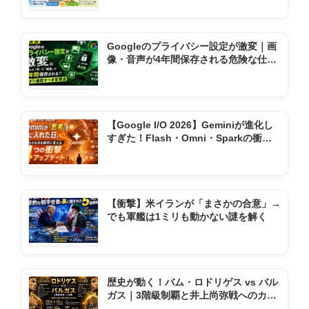
Googleのプライバシー設定が激変｜画
像・音声が4年間保存される危険な仕様
変更とは
【Google I/O 2026】Geminiが進化し
すぎた！Flash・Omni・Sparkの衝撃
機能まとめ
【衝撃】米イランが「まさかの合意」→
でも軍艦は1ミリも動かない謎を解く
歴史が動く！バム・ロドリゲス vs バル
ガス｜3階級制覇と井上尚弥戦へのカウ
ントダウン