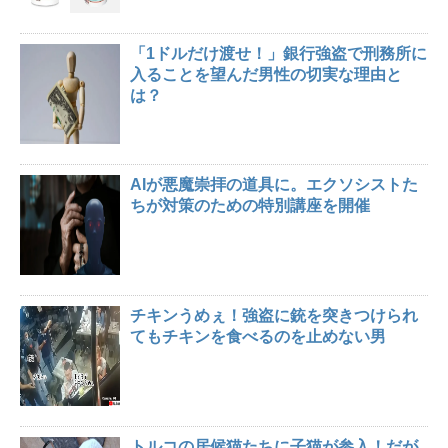
「1ドルだけ渡せ！」銀行強盗で刑務所に
入ることを望んだ男性の切実な理由と
は？
AIが悪魔崇拝の道具に。エクソシストた
ちが対策のための特別講座を開催
チキンうめぇ！強盗に銃を突きつけられ
てもチキンを食べるのを止めない男
トルコの居候猫たちに子猫が参入！だが