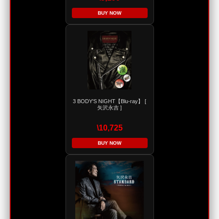
BUY NOW
3 BODY'S NIGHT【Blu-ray】 [
矢沢永吉 ]
\10,725
BUY NOW