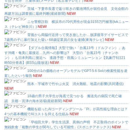
０点を所持 三重県警(メ〜テレ（名古屋テレビ）)
NEW!
茨城・下妻市長選で返り咲きの菊池博氏が就任会見 文化会館の
再建方法は調査後に最終判断(産経新聞)
NEW!
ニセ警察詐欺 横浜市の70代男性が現金3155万円被害(tvkニュー
ス（テレビ神奈川）)
NEW!
背後から両脇付近持って突き放したか…放課後等デイサービスで
7歳男の子に暴行加えた疑い 68歳従業員の女を逮捕(東海テレビ)
NEW!
【ダブル台風情報】大型で強い「台風13号（ドルフィン）」あ
す沖縄・奄美に最接近…九州への影響は? 大型の「台風15号（チャンホ
ン）」も日本列島に接近へ 進路予想・雨風シミュレーション【気象庁6日21
時50分発表】(BSS山陰放送)
NEW!
100分の1の価格のオープンモデルでGPT-5.6 Solの検索性能を凌
駕したという報告
NEW!
熊本・宇城市で竹やぶ火災 消火難航、地震の影響(共同通信)
NEW!
18歳の男子大学生が海底で見つかる 搬送先の病院で死亡確
認 京都・宮津の海水浴場(産経新聞)
NEW!
機能を絞ったAIコーディングツール「Pi」が高性能な理由とは？
4つの基本機能でAIコストを抑える仕組み
NEW!
「早稲田大学」学生生活課、異例の声明 不正取得のポイントで
無銭飲食「複数の学生が関与している可能性」(スポニチアネックス)
NEW!