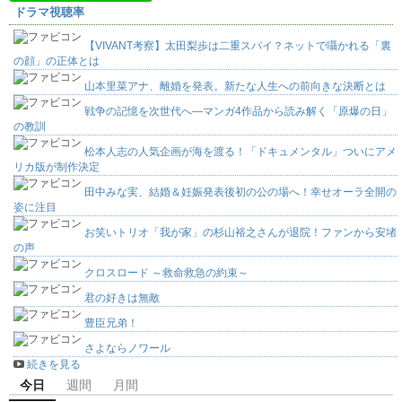
ドラマ視聴率
【VIVANT考察】太田梨歩は二重スパイ？ネットで囁かれる「裏
の顔」の正体とは
山本里菜アナ、離婚を発表。新たな人生への前向きな決断とは
戦争の記憶を次世代へ―マンガ4作品から読み解く「原爆の日」
の教訓
松本人志の人気企画が海を渡る！「ドキュメンタル」ついにアメ
リカ版が制作決定
田中みな実、結婚＆妊娠発表後初の公の場へ！幸せオーラ全開の
姿に注目
お笑いトリオ「我が家」の杉山裕之さんが退院！ファンから安堵
の声
クロスロード ～救命救急の約束～
君の好きは無敵
豊臣兄弟！
さよならノワール
続きを見る
今日
週間
月間