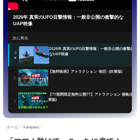
2026年 真実のUFO目撃情報：一般非公開の衝撃的な
UAP映像
次に再生
2026年 真実のUFO目撃情報：一般非公開の衝撃的
1
なUAP映像
▶
【無料映画】アトラクション -制圧- (吹替版)
2
【??期間限定無料公開??】アトラクション 侵略(吹
替版)
3
UFO最新公開ファイルで謎のオーブ目撃情報が明ら
かに
4
ホーム
>
karapaia
>
米軍UFO機密解除!! 非地球人知性体「NHI」の正体