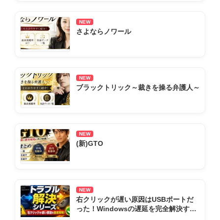
NEW
さよならノワール
NEW
ブラックトリック～裁きを操る弁護人～
NEW
(新)GTO
NEW
右クリックが遅い原因はUSBポートだ
った！Windowsの遅延を完全解決する
全手順まとめ