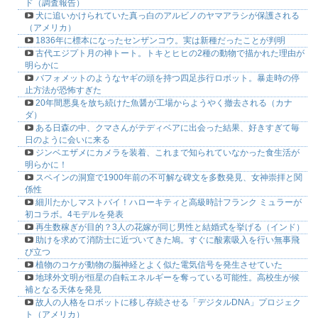
ド（調査報告）
犬に追いかけられていた真っ白のアルビノのヤマアラシが保護される
（アメリカ）
1836年に標本になったセンザンコウ。実は新種だったことが判明
古代エジプト月の神トート。トキとヒヒの2種の動物で描かれた理由が
明らかに
バフォメットのようなヤギの頭を持つ四足歩行ロボット。暴走時の停
止方法が恐怖すぎた
20年間悪臭を放ち続けた魚醤が工場からようやく撤去される（カナ
ダ）
ある日森の中、クマさんがテディベアに出会った結果、好きすぎて毎
日のように会いに来る
ジンベエザメにカメラを装着、これまで知られていなかった食生活が
明らかに！
スペインの洞窟で1900年前の不可解な碑文を多数発見、女神崇拝と関
係性
細川たかしマストバイ！ハローキティと高級時計フランク ミュラーが
初コラボ。4モデルを発表
再生数稼ぎが目的？3人の花嫁が同じ男性と結婚式を挙げる（インド）
助けを求めて消防士に近づいてきた鳩。すぐに酸素吸入を行い無事飛
び立つ
植物のコケが動物の脳神経とよく似た電気信号を発生させていた
地球外文明が恒星の自転エネルギーを奪っている可能性。高校生が候
補となる天体を発見
故人の人格をロボットに移し存続させる「デジタルDNA」プロジェク
ト（アメリカ）