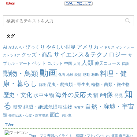
タグ
アメリカ
びっくり
やさしい世界
AI
かわいい
イギリス
インド
オー
サイエンス＆テクノロジー
グッズ・商品
サ
ストラリア
人類
ペット
仰天ニュース
ブカル・アート
ロボット
中国
保護
人間
動画
動物・鳥類
料理・健
愛情
感動
救助
化石
地球
康・暮らし
昆虫・爬虫類・寄生虫
植物・菌類・微生物
新種
知
画像
海外の反応
歴史・文化
水中生物
犬
猫
発見
る
自然・廃墟・宇宙
絶滅・絶滅危惧種生物
研究
考古学
面白
謎
都市伝説・心霊・超常現象
飼い主
TVer
TVer - プロ野球ハイライト - 福岡ソフトバンク vs. 北海道日本ハ