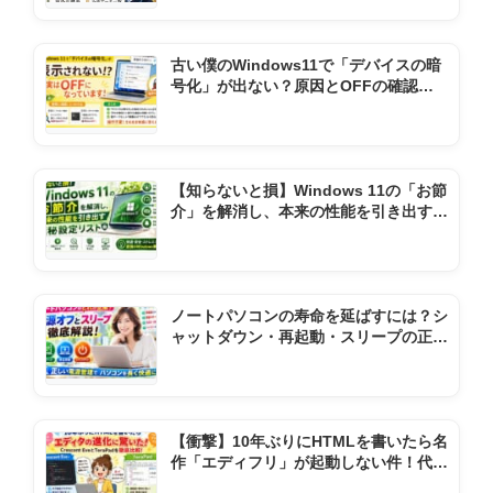
古い僕のWindows11で「デバイスの暗
号化」が出ない？原因とOFFの確認方
法
【知らないと損】Windows 11の「お節
介」を解消し、本来の性能を引き出す極
秘設定リスト
ノートパソコンの寿命を延ばすには？シ
ャットダウン・再起動・スリープの正し
い使い方
【衝撃】10年ぶりにHTMLを書いたら名
作「エディフリ」が起動しない件！代わ
りの神ソフト2選