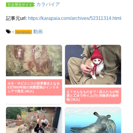
:
カラパイア
引き用元サイト
記事元url:
https://karapaia.com/archives/52311314.html
-
動画
karapaia
ホモ・サピエンスの世界最古となる
6万7800年前の洞窟壁画がインドネ
シアで発見 (40人)
え？そんなものまで！囚人たちが知
恵と工夫で作り上げた刑務所内創作
物 (39人)