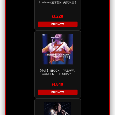
I believe (通常盤) [ 矢沢永吉 ]
\3,228
BUY NOW
【中古】 EIKICHI YAZAWA
CONCERT TOUR“Z”...
\4,840
BUY NOW