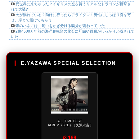
異世界に来ちゃった？イギリスの空を舞うリアルなドラゴンが目撃さ
れて大騒ぎ
犬が溺れている？助けに行ったらアライグマ！男性にしっぽり身を寄
せ、岸まで届けてもらう
蛾のハネには、匂いをかぎ分ける嗅覚が備わっていた
2億4500万年前の海洋爬虫類の化石に肝臓や胃腸がしっかりと残されて
いた
E.YAZAWA SPECIAL SELECTION
ALL TIME BEST
ALBUM（3CD） [ 矢沢永吉 ]
\3,199