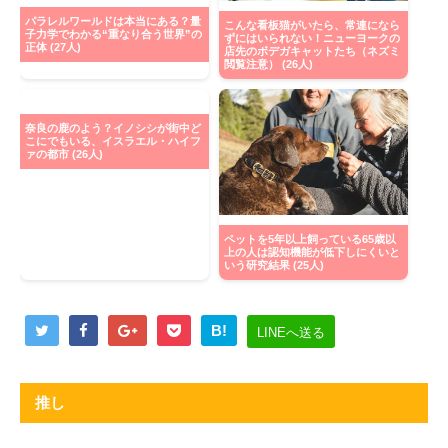
パラレルワールドは本当にある？量
こんな看板猫がいたら、常連になら
子力学でわかる“重なり合う世界”の
ずにはいられない！ニューヨークの
正体 (27人)
店先のボデガキャットたち（ネズミ
閲覧注意） (26人)
奈良の鹿のよう？イノシシが街中ど
こにでもいる、イスラエル・ハイフ
ァの都市 (26人)
ペットを5年以上飼っている65歳以
上の人は認知機能が低下しにくいと
いう研究結果 (25人)
B!
LINEへ送る
推し