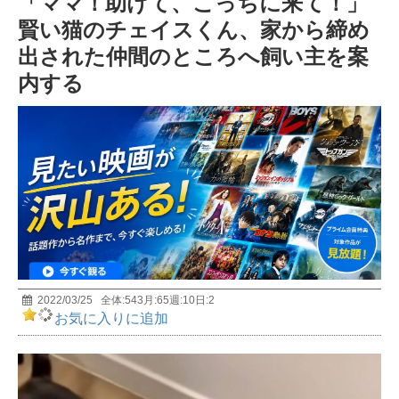
「ママ！助けて、こっちに来て！」
前編 MUTube（ムー チューブ） 2026年7月号
5
賢い猫のチェイスくん、家から締め
出された仲間のところへ飼い主を案
宇宙人は存在する? 天才物理学者・野村泰紀が研究
内する
者としての視点で解説！
6
おもしろすぎて眠れなくなる深海の話｜極限環境生
物学者/長沼毅
7
【イエス・キリストの謎】世界25億人が信じる男の
正体とは？
8
2022/03/25
全体:
543
月:
65
週:
10
日:
2
お気に入りに追加