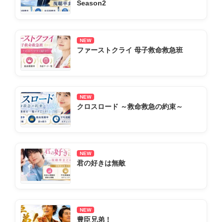
Season2
NEW
ファーストクライ 母子救命救急班
NEW
クロスロード ～救命救急の約束～
NEW
君の好きは無敵
NEW
豊臣兄弟！