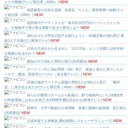
ェスタ開催(テレビ朝日系（ANN）)
NEW!
地震被害の日奈久温泉 名産品「ちくわ」製造再開へ始動(テレ
ビ朝日系（ANN）)
NEW!
低所得のアーティストが「毎月約16万円のベーシックインカ
ム」を無条件で受け取る実験で起きた変化とは？
NEW!
溺れかけた小学生の息子を助けようと…40歳父親が溺れ死亡 家
族3人で川遊びに(東海テレビ)
NEW!
日本の万歩計から生まれた「1日1万歩」という目標には科学的
な根拠があるのか？
NEW!
愛知の川で溺れた男性が死亡(共同通信)
NEW!
サーフィン中に溺れ男性（46）死亡 家族と遊びに来ていたビ
ーチで 愛知・田原市(メ〜テレ（名古屋テレビ）)
NEW!
茨城の海岸でベトナム国籍の男性2人が溺れ1人死亡 「離岸
流」に巻き込まれたか(テレビ朝日系（ANN）)
NEW!
何らかの要因でホームから転落か…駅で線路内にいた19歳女性
が特急電車にはねられ死亡 約1時間半運転見合わせ(東海テレビ)
NEW!
戦時中、大学で輸血の人体実験 患者に動物の血使用、死亡例も
(共同通信)
NEW!
京成本線で人身事故 運転再開(レスキューナウニュース)
NEW!