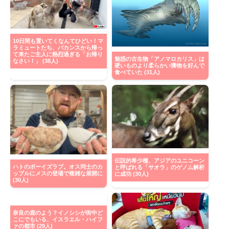
10日間も置いてくなんてひどい！マ
ラミュートたち、バカンスから帰っ
て来たご主人に熱烈過ぎる「お帰り
魅惑の古生物「アノマロカリス」は
なさい！」 (38人)
硬いものより柔らかい獲物を好んで
食べていた (31人)
伝説的希少種、アジアのユニコーン
ハトのボーイズラブ。オス同士のカ
と呼ばれる「サオラ」のゲノム解析
ップルにメスの登場で複雑な展開に
に成功 (30人)
(30人)
奈良の鹿のよう？イノシシが街中ど
こにでもいる、イスラエル・ハイフ
ァの都市 (29人)