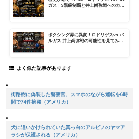
ガス｜3階級制覇と井上尚弥戦へのカウ
ントダウン
ボクシング界に異変！ロドリゲスvs バ
ルガス 井上尚弥戦の可能性を見てみよ
う
よく似た記事があります
街路樹に偽装した警察官、スマホのながら運転を6時
間で74件摘発（アメリカ）
犬に追いかけられていた真っ白のアルビノのヤマア
ラシが保護される（アメリカ）