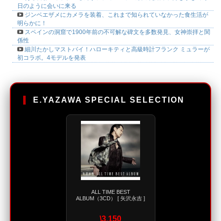
日のように会いに来る
ジンベエザメにカメラを装着、これまで知られていなかった食生活が
明らかに！
スペインの洞窟で1900年前の不可解な碑文を多数発見、女神崇拝と関
係性
細川たかしマストバイ！ハローキティと高級時計フランク ミュラーが
初コラボ。4モデルを発表
E.YAZAWA SPECIAL SELECTION
ALL TIME BEST
ALBUM（3CD） [ 矢沢永吉 ]
\3,150