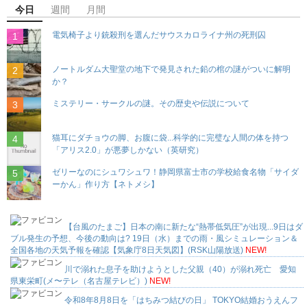
今日
週間
月間
電気椅子より銃殺刑を選んだサウスカロライナ州の死刑囚
ノートルダム大聖堂の地下で発見された鉛の棺の謎がついに解明
か？
ミステリー・サークルの謎。その歴史や伝説について
猫耳にダチョウの脚、お腹に袋...科学的に完璧な人間の体を持つ
「アリス2.0」が悪夢しかない（英研究）
ゼリーなのにシュワシュワ！静岡県富士市の学校給食名物「サイダ
ーかん」作り方【ネトメシ】
【台風のたまご】日本の南に新たな“熱帯低気圧”が出現...9日はダ
ブル発生の予想、今後の動向は? 19日（水）までの雨・風シミュレーション＆
全国各地の天気予報を確認【気象庁8日天気図】(RSK山陽放送)
NEW!
川で溺れた息子を助けようとした父親（40）が溺れ死亡 愛知
県東栄町(メ〜テレ（名古屋テレビ）)
NEW!
令和8年8月8日を「はちみつ結びの日」 TOKYO結婚おうえんフ