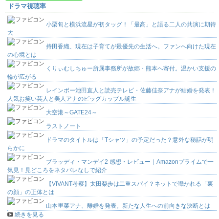
ドラマ視聴率
小栗旬と横浜流星が初タッグ！「最高」と語る二人の共演に期待
大
持田香織、現在は子育てが最優先の生活へ。ファンへ向けた現在
の心境とは
くりぃむしちゅー所属事務所が故郷・熊本へ寄付。温かい支援の
輪が広がる
レインボー池田直人と読売テレビ・佐藤佳奈アナが結婚を発表！
人気お笑い芸人と美人アナのビッグカップル誕生
大空港～GATE24～
ラストノート
ドラマのタイトルは「Tシャツ」の予定だった？意外な秘話が明
らかに
ブラッディ・マンデイ2 感想・レビュー｜Amazonプライムで一
気見！見どころをネタバレなしで紹介
【VIVANT考察】太田梨歩は二重スパイ？ネットで囁かれる「裏
の顔」の正体とは
山本里菜アナ、離婚を発表。新たな人生への前向きな決断とは
続きを見る