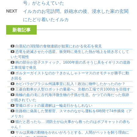
号」がとらえていた
NEXT
イルカのお宅訪問。鉄砲水の後、浸水した家の玄関
にたどり着いたイルカ
新着記事
白亜紀の3段階の食物連鎖が如実にわかる化石を発見
恐竜を絶滅させた小惑星、衝突時に発生した熱が地上を焼き尽くして
いた可能性
柄の部分が息子スティック。1600年前の爪そうじ具をイギリスの道路
工事現場で発見
ポルターガイストなのか？きかんしゃトーマスのオモチャが勝手に動
き回る
カピバラがブラジル州議事堂に乱入！政治に物申したかったのか？
三菱自動車が人型ロボットの量産へ。京都の工場で月1000台を目指す
南極の血の滝に古代海洋微生物の子孫が生息。かつての海だった痕跡
が残されていた
警備ロボットの最適解は一輪走行かもしれない
街路樹に偽装した警察官、スマホのながら運転を6時間で74件摘発（ア
メリカ）
猫だと思ったら… 消防士が山火事から救ったのはボブキャットの赤ち
ゃん！
サルは異種の動物をかわいがろうとする。人間がペットを飼う理由に