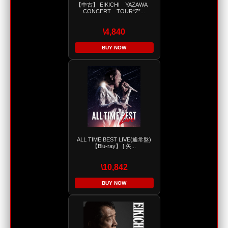
【中古】 EIKICHI YAZAWA
CONCERT TOUR“Z”...
\4,840
BUY NOW
ALL TIME BEST LIVE(通常盤)
【Blu-ray】 [ 矢...
\10,842
BUY NOW