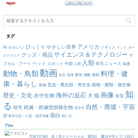
タグ
アメリカ
びっくり
やさしい世界
AI
かわいい
イギリス
インド
オー
サイエンス＆テクノロジー
グッズ・商品
サ
ストラリア
人類
ペット
仰天ニュース
ブカル・アート
ロボット
中国
保護
人間
動画
動物・鳥類
料理・健
愛情
感動
救助
化石
地球
康・暮らし
昆虫・爬虫類・寄生虫
植物・菌類・微生物
新種
知
画像
海外の反応
歴史・文化
水中生物
犬
猫
発見
る
自然・廃墟・宇宙
絶滅・絶滅危惧種生物
研究
考古学
面白
謎
都市伝説・心霊・超常現象
飼い主
TVer
TOKYO MX - 佐々木とピーちゃん - 第5話 魔法中年と三つ目の