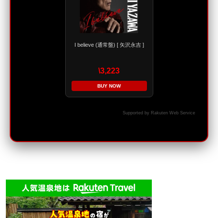
I believe (通常盤) [ 矢沢永吉 ]
\3,223
BUY NOW
Supported by Rakuten Web Service