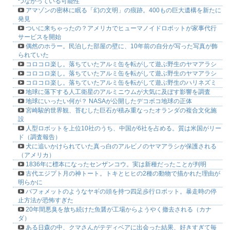
つながっている可能性
アマゾンの密林に眠る「幻の文明」の痕跡。400もの巨大遺構を新たに
発見
ついに来ちゃったの？アメリカでヒューマノイドロボットが家事代行
サービスを開始
偶然のホラー。民泊した部屋の壁に、10年前の自分が写った写真が飾
られていた
コロコロ楽し。落ちていたアルミ缶を転がして遊ぶ野生のヤマアラシ
コロコロ楽し。落ちていたアルミ缶を転がして遊ぶ野生のヤマアラシ
コロコロ楽し。落ちていたアルミ缶を転がして遊ぶ野生のハリネズミ
地球に落下する人工衛星のアルミニウムが大気に及ぼす影響を調査
地球にいったい何が？ NASAが公開したデコボコ地球の正体
宮崎駿的世界観、苔むした巨石が積み重なったオランダの複合文化施
設
人型ロボットを上位10社のうち、中国が6社を占める。質は米国がリー
ド（調査報告）
犬に追いかけられていた真っ白のアルビノのヤマアラシが保護される
（アメリカ）
1836年に標本になったセンザンコウ。実は新種だったことが判明
古代エジプト月の神トート。トキとヒヒの2種の動物で描かれた理由が
明らかに
バフォメットのようなヤギの頭を持つ四足歩行ロボット。暴走時の停
止方法が恐怖すぎた
20年間悪臭を放ち続けた魚醤が工場からようやく撤去される（カナ
ダ）
ある日森の中、クマさんがテディベアに出会った結果、好きすぎて毎