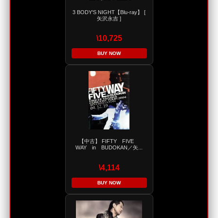
3 BODY'S NIGHT【Blu-ray】 [
矢沢永吉 ]
\10,725
BUY NOW
【中古】 FIFTY FIVE
WAY in BUDOKAN／矢...
\4,114
BUY NOW