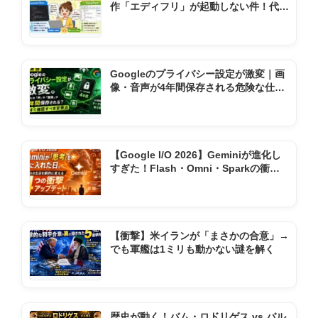
作「エディフリ」が起動しない件！代わ
りの神ソフト2選
Googleのプライバシー設定が激変｜画
像・音声が4年間保存される危険な仕様
変更とは
【Google I/O 2026】Geminiが進化し
すぎた！Flash・Omni・Sparkの衝撃
機能まとめ
【衝撃】米イランが「まさかの合意」→
でも軍艦は1ミリも動かない謎を解く
歴史が動く！バム・ロドリゲス vs バル