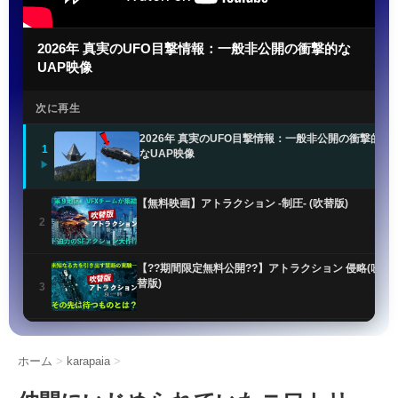
2026年 真実のUFO目撃情報：一般非公開の衝撃的な
UAP映像
次に再生
2026年 真実のUFO目撃情報：一般非公開の衝撃的
1
なUAP映像
▶
【無料映画】アトラクション -制圧- (吹替版)
2
【??期間限定無料公開??】アトラクション 侵略(吹
替版)
3
UFO最新公開ファイルで謎のオーブ目撃情報が明ら
かに
4
ホーム
>
karapaia
>
米軍UFO機密解除!! 非地球人知性体「NHI」の正体