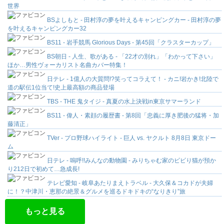
世界
BSよしもと - 田村淳の夢を叶えるキャンピングカー - 田村淳の夢
を叶えるキャンピングカー32
BS11 - 岩手競馬 Glorious Days - 第45回「クラスターカップ」
BS朝日 - 人生、歌がある - 「22才の別れ」「わかって下さい」
ほか…男性ヴォーカリスト名曲カバー特集！
日テレ - 1億人の大質問!?笑ってコラえて！ - カニ!岩かき!北陸で
道の駅伝1位当て!史上最高額の商品登場
TBS - THE 鬼タイジ - 真夏の水上決戦in東京サマーランド
BS11 - 偉人・素顔の履歴書 - 第8回「忠義に厚き肥後の猛将・加
藤清正」
TVer - プロ野球ハイライト - 巨人 vs. ヤクルト 8月8日 東京ドー
ム
日テレ - 嗚呼!!みんなの動物園 - みりちゃむ家のビビり猫が預か
り212日で初めて…急成長!
テレビ愛知 - 岐阜あたりまえトラベル - 大久保＆コカドが夫婦
に！？中津川・恵那の絶景＆グルメを巡るドキドキの“なりきり”旅
もっと見る