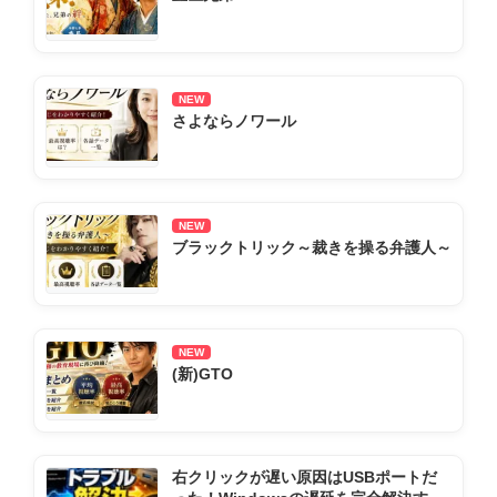
NEW
さよならノワール
NEW
ブラックトリック～裁きを操る弁護人～
NEW
(新)GTO
右クリックが遅い原因はUSBポートだ