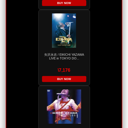
BUY NOW
矢沢永吉 / EIKICHI YAZAWA
LIVE in TOKYO DO...
\7,176
BUY NOW