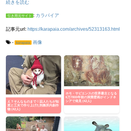
続きを読む
:
カラパイア
引き用元サイト
記事元url:
https://karapaia.com/archives/52313163.html
-
画像
karapaia
ホモ・サピエンスの世界最古となる
6万7800年前の洞窟壁画がインドネ
シアで発見 (42人)
え？そんなものまで！囚人たちが知
恵と工夫で作り上げた刑務所内創作
物 (42人)