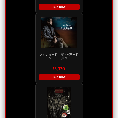
BUY NOW
スタンダード ～ザ・バラード
ベスト～ (通常...
\3,030
BUY NOW