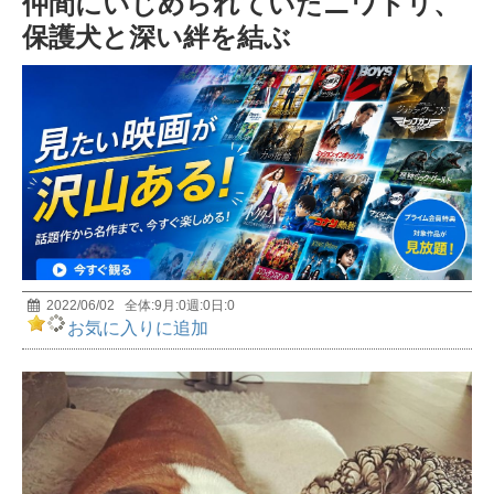
仲間にいじめられていたニワトリ、
前編 MUTube（ムー チューブ） 2026年7月号
5
保護犬と深い絆を結ぶ
宇宙人は存在する? 天才物理学者・野村泰紀が研究
者としての視点で解説！
6
おもしろすぎて眠れなくなる深海の話｜極限環境生
物学者/長沼毅
7
【イエス・キリストの謎】世界25億人が信じる男の
正体とは？
8
2022/06/02
全体:
9
月:
0
週:
0
日:
0
お気に入りに追加