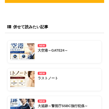
併せて読みたい記事
NEW
大空港～GATE24～
NEW
ラストノート
NEW
大追跡～警視庁SSBC強行犯係～