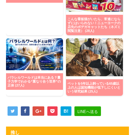
こんな看板猫がいたら、常連になら
ずにはいられない！ニューヨークの
店先のボデガキャットたち（ネズミ
閲覧注意） (28人)
パラレルワールドは本当にある？量
子力学でわかる“重なり合う世界”の
ペットを5年以上飼っている65歳以
正体 (27人)
上の人は認知機能が低下しにくいと
いう研究結果 (25人)
B!
LINEへ送る
推し