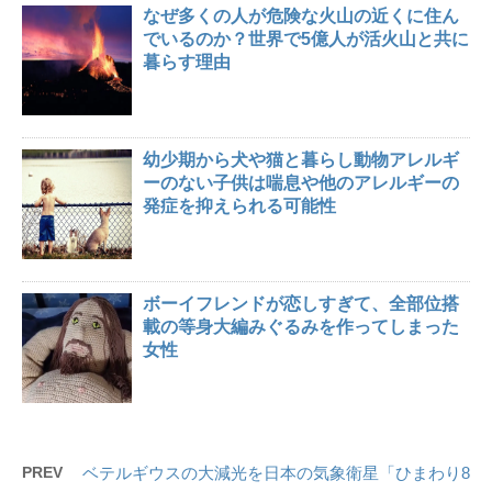
なぜ多くの人が危険な火山の近くに住ん
でいるのか？世界で5億人が活火山と共に
暮らす理由
幼少期から犬や猫と暮らし動物アレルギ
ーのない子供は喘息や他のアレルギーの
発症を抑えられる可能性
ボーイフレンドが恋しすぎて、全部位搭
載の等身大編みぐるみを作ってしまった
女性
PREV
ベテルギウスの大減光を日本の気象衛星「ひまわり8