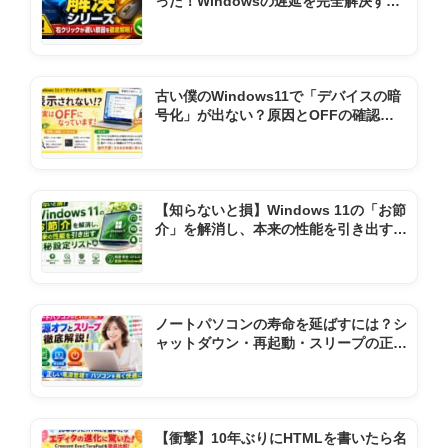
った！Windowsの遅延を完全解決する
全手順まとめ
古い僕のWindows11で「デバイスの暗
号化」が出ない？原因とOFFの確認方
法
【知らないと損】Windows 11の「お節
介」を解消し、本来の性能を引き出す極
秘設定リスト
ノートパソコンの寿命を延ばすには？シ
ャットダウン・再起動・スリープの正し
い使い方
【衝撃】10年ぶりにHTMLを書いたら名