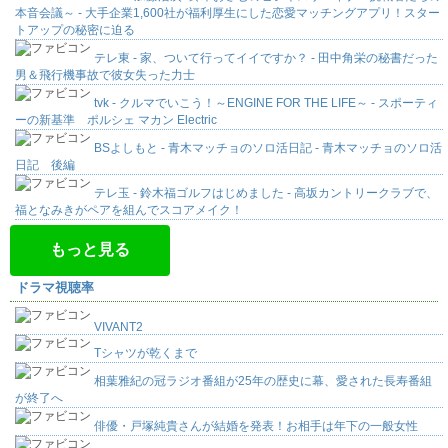
本音会議～ - 大手企業1,600社が福利厚生にした恋愛マッチングアプリ！スター
トアップの秘密に迫る
テレ東 - 家、ついて行ってイイですか？ - 田中角栄の秘書だった
男＆飛行機事故で彼女失った力士
tvk - クルマでいこう！～ENGINE FOR THE LIFE～ - スポーティ
ーの新基準 ポルシェ マカン Electric
BSよしもと - 青木マッチョのソロ活日記 - 青木マッチョのソロ活
日記 後編
テレ玉 - 鈴木福ゴルフはじめました - 高坂カントリークラブで、
福となみきがペアを組んでスコアメイク！
もっと見る
ドラマ視聴率
VIVANT2
Tシャツが乾くまで
相葉雅紀の冠ラジオ番組が25年の歴史に幕、愛された長寿番組
が終了へ
俳優・戸塚純貴さんが結婚を発表！お相手は年下の一般女性