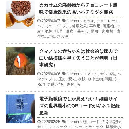
カカオ豆の廃棄物からチョコレート風
味で健康効果の高いハチミツを開発
2026/03/07
karapaia
カカオ
,
チョコレート
,
ハチミツ
,
ブラジル
,
健康効果
,
再利用
,
廃棄物
,
持
続可能性
,
料理・健康・暮らし
,
昆虫・爬虫類・寄
生虫
,
環境
,
超音波
クマノミの赤ちゃんは社会的な圧力で
白い縞模様を早く失うことが判明（日
本研究）
2026/03/06
karapaia
クマノミ
,
サンゴ礁
,
ハ
マクマノミ
,
圧力
,
変化
,
模様
,
水中生物
,
環境
,
知
る
,
社会的
,
稚魚
,
進化
,
魚
電子顕微鏡でしか見えない！細菌サイ
ズの世界最小のQRコードがギネス記録
更新
2026/02/25
karapaia
QRコード
,
ギネス記録
,
サイエンス＆テクノロジー
,
セラミック
,
世界最小
,