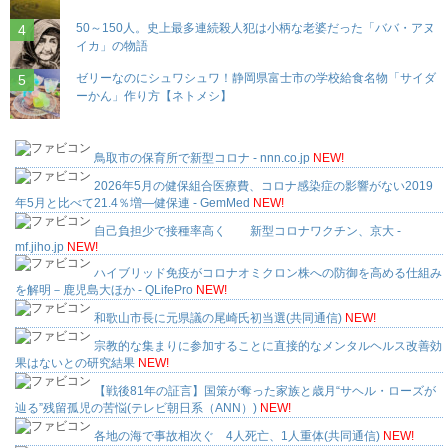
50～150人。史上最多連続殺人犯は小柄な老婆だった「ババ・アヌ
イカ」の物語
ゼリーなのにシュワシュワ！静岡県富士市の学校給食名物「サイダ
ーかん」作り方【ネトメシ】
鳥取市の保育所で新型コロナ - nnn.co.jp
NEW!
2026年5月の健保組合医療費、コロナ感染症の影響がない2019
年5月と比べて21.4％増—健保連 - GemMed
NEW!
自己負担少で接種率高く 新型コロナワクチン、京大 -
mf.jiho.jp
NEW!
ハイブリッド免疫がコロナオミクロン株への防御を高める仕組み
を解明－鹿児島大ほか - QLifePro
NEW!
和歌山市長に元県議の尾崎氏初当選(共同通信)
NEW!
宗教的な集まりに参加することに直接的なメンタルヘルス改善効
果はないとの研究結果
NEW!
【戦後81年の証言】国策が奪った家族と歳月“サヘル・ローズが
辿る”残留孤児の苦悩(テレビ朝日系（ANN）)
NEW!
各地の海で事故相次ぐ 4人死亡、1人重体(共同通信)
NEW!