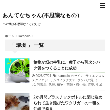
あんてなちゃん(不思議なもの）
この世は不思議なことだらけ
ホーム
>
karapaia
>
「 環境 」 一覧
植物が畑の牛乳に。種子から乳タンパ
ク質をつくることに成功
2026/07/21
karapaia
カゼイン
,
サイエンス＆
テクノロジー
,
シロイヌナズナ
,
タンパク質
,
チー
ズ
,
乳製品
,
代替
,
植物・菌類・微生物
,
環境
,
生成
2か月間プラスチックボトルに閉じ込め
られて生き延びたワタリガニの一種を
沖縄で発見