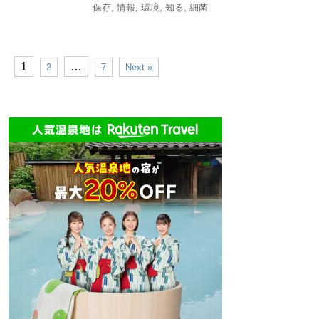
保存
,
情報
,
環境
,
知る
,
細菌
1
…
2
7
Next »