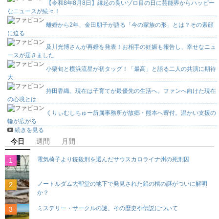
【令和8年8月8日】縁起の良いゾロ目の日に芸能界からハッピー
なニュースが続々！
離婚から2年、金田朋子が語る「今の家族の形」とは？その素顔
に迫る
及川光博さんが再婚を発表！お相手の妊娠も報告し、幸せなニュ
ースが届きました
小栗旬と横浜流星が初タッグ！「最高」と語る二人の共演に期待
大
持田香織、現在は子育てが最優先の生活へ。ファンへ向けた現在
の心境とは
くりぃむしちゅー所属事務所が故郷・熊本へ寄付。温かい支援の
輪が広がる
続きを見る
今日
週間
月間
電気椅子より銃殺刑を選んだサウスカロライナ州の死刑囚
ノートルダム大聖堂の地下で発見された鉛の棺の謎がついに解明
か？
ミステリー・サークルの謎。その歴史や伝説について