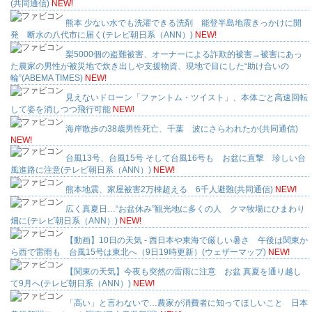
(共同通信)
NEW!
熊本 少ない水でも洗濯できる洗剤 能登半島地震きっかけに開
発 断水の八代市に届く(テレビ朝日系（ANN）)
NEW!
梨5000個の盗難被害、オーナーによる詐欺的被害→被害にあっ
た農家の男性が被災地で炊き出しや支援物資、現地で目にした“助け合いの
輪”(ABEMA TIMES)
NEW!
見えないドローン「ファントム・ツイスト」、本体ごと高速回転
して姿を消しつつ飛行可能
NEW!
海岸散歩の38歳男性死亡、千葉 波にさらわれたか(共同通信)
NEW!
台風13号、台風15号 そして台風16号も お盆に直撃 珍しい台
風進路に注意(テレビ朝日系（ANN）)
NEW!
熊本地震、家屋被害2万棟超える 6千人避難(共同通信)
NEW!
広く真夏日…“お盆休み”観光地に多くの人 クマ牧場にひまわり
畑に(テレビ朝日系（ANN）)
NEW!
【動画】10日の天気 - 西日本や東海で厳しい暑さ 午後は関東か
ら西で雷雨も 台風15号は東北へ（9日19時更新）(ウェザーマップ)
NEW!
【関東の天気】今夜も突然の雷雨に注意 お盆 真夏を通り越し
て9月へ(テレビ朝日系（ANN）)
NEW!
「高い」と言わないで…農家が消費者に知ってほしいこと 日本