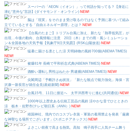
スーパーの「AEON（イオン）」って何語か知ってる？【身近に
潜む“意外な”言語】(ダイヤモンド・オンライン)
NEW!
脳は「現実」をそのまま受け取るのではなく予測に基づいて組み
立てているとする「自由エネルギー原理」とは？
NEW!
【台風のたまご】トリプル台風に加え、新たな「熱帯低気圧」が
出現…今後の動向、台風情報に注意 20日（木）までの雨・風シミュレーショ
ン＆全国各地の天気予報【気象庁9日天気図】(RSK山陽放送)
NEW!
猛暑に届ける凛とした涼 天明鋳物の風鈴700個(ABEMA TIMES)
NEW!
被爆81年 長崎で平和祈念式典(ABEMA TIMES)
NEW!
酒酔い運転し男性はねたか 男逮捕(ABEMA TIMES)
NEW!
尖閣周辺「予断許さぬ状況」「新たな観点で能力強化」海保・宮
沢康一新長官が就任会見(産経新聞)
NEW!
台風15号、11日に接近へ 太平洋西寄りに進む(共同通信)
NEW!
1000年以上歴史ある伝統工芸品の風鈴 涼やかな音でひとときの
涼 栃木・佐野市(テレビ朝日系（ANN）)
NEW!
靖国神社、境内でのコスプレ衣装・軍装の着用禁止を発表「厳粛
な神聖なる場所でございます」(スポニチアネックス)
NEW!
よさこい前夜で高まる熱気、高知 鳴子両手に人気チーム舞う