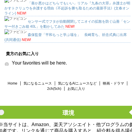
「善か悪かはどちらでもいい」リアル『九条の大罪』弁護士が明
かすトクリュウを弁護する理由《不起訴を勝ち取るための最新手法》(文春オン
ライン)
NEW!
センサー式でフタが自動開閉してニオイの拡散を防ぐ山善「セン
サー付きごみ箱 40L」を動かしてみた
NEW!
森保監督「平和もっと学ぶ場を」 長崎育ち、祈念式典に出席
(共同通信)
NEW!
貴方のお気に入り
Your favorites will be here.
Home
気になるニュース
気になるAIニュースなど
映画・ドラマ
2ch(5ch)
お気に入り
環境
※当サイトは、Amazon、楽天アソシエイト・他プログラムの
加者です。リンクを通じて商品を購入すると、紹介料を得る場