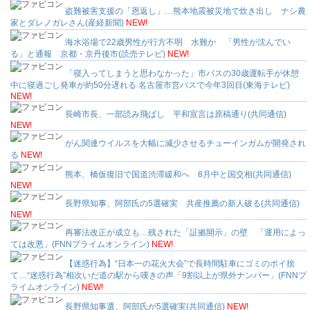
盗難被害支援の「恩返し」…熊本地震被災地で炊き出し ナシ農
家とダレノガレさん(産経新聞)
NEW!
海水浴場で22歳男性が行方不明 水難か 「男性が沈んでい
る」と通報 京都・京丹後市(読売テレビ)
NEW!
「寝入ってしまうと思わなかった」市バスの30歳運転手が休憩
中に寝過ごし発車が約50分遅れる 名古屋市営バスで今年3回目(東海テレビ)
NEW!
長崎市長、一部読み飛ばし 平和宣言は原稿通り(共同通信)
NEW!
がん関連ウイルスを大幅に減少させるチューインガムが開発され
る
NEW!
熊本、橋仮復旧で国道渋滞緩和へ 8月中と国交相(共同通信)
NEW!
長野県知事、阿部氏の5選確実 共産推薦の新人破る(共同通信)
NEW!
再審法改正が成立も…残された「証拠開示」の壁 「運用によっ
ては改悪」(FNNプライムオンライン)
NEW!
【迷惑行為】“日本一の花火大会”で長時間駐車にゴミのポイ捨
て…“迷惑行為”相次いだ道の駅から嘆きの声「9割以上が県外ナンバー」(FNNプ
ライムオンライン)
NEW!
長野県知事選、阿部氏が5選確実(共同通信)
NEW!