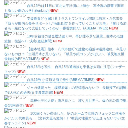
台風15号は11日に東北太平洋側に上陸か 寒冷渦の影響で関東
も激しい雨のおそれ(tenki.jp)
NEW!
支援物資どう届ける？ラストワンマイル問題に熊本・八代市長
「我々が町内会長をサポートし”毛細血管”を作っていくことが大事」「動ける若
者も一緒になって支援していくのが一番現実的だ」(ABEMA TIMES)
NEW!
10年前被災の借金返済続く中、再び理不尽な激震…熊本の老舗
旅館、復活へCF決意(産経新聞)
NEW!
【熊本地震】熊本・八代市鏡町で建物の崩落や道路途絶…今足り
ないものは？「生活用水が足りない」「紙皿や紙コップがほしい」被災地支援
最前線(ABEMA TIMES)
NEW!
台風16号が発生 台風15号通過後も東北は大雨に注意(ウェザー
マップ)
NEW!
台風16号 小笠原近海で発生(ABEMA TIMES)
NEW!
ジャガ畑襲った「模擬原爆」の記憶忘れないで 長崎投下の訓練
で3人死亡の過去(日本農業新聞)
NEW!
「高校生平和大使」決意新たに 核なき世界へ、爆心地公園で集
会(共同通信)
NEW!
「100回くらい盗撮した」駅のホームで女性のリュックに体液を
かけた30代教員も…《文科大臣も激怒！》“教員の性暴力”が止まらないワケ(文
春オンライン)
NEW!