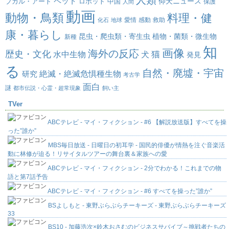
人類
ペット
仰天ニュース
ブカル・アート
ロボット
中国
保護
人間
動画
動物・鳥類
料理・健
愛情
感動
救助
化石
地球
康・暮らし
昆虫・爬虫類・寄生虫
植物・菌類・微生物
新種
知
画像
海外の反応
歴史・文化
水中生物
犬
猫
発見
る
自然・廃墟・宇宙
絶滅・絶滅危惧種生物
研究
考古学
面白
謎
都市伝説・心霊・超常現象
飼い主
TVer
ABCテレビ - マイ・フィクション - #6 【解説放送版】すべてを操
った”誰か”
MBS毎日放送 - 日曜日の初耳学 - 国民的俳優が情熱を注ぐ音楽活
動に林修が迫る！リサイタルツアーの舞台裏＆家族への愛
ABCテレビ - マイ・フィクション - 2分でわかる！これまでの物
語と第7話予告
ABCテレビ - マイ・フィクション - #6 すべてを操った”誰か”
BSよしもと - 東野ぶらぶらチーキーズ - 東野ぶらぶらチーキーズ
33
BS10 - 加藤浩次×鈴木おさむのビジネスサバイブ～挑戦者たちの