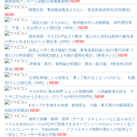
農業新聞アンケート調査(日本農業新聞)
NEW!
関電社長、事故教訓風化させない 美浜原発追悼式(共同通信)
NEW!
「彼氏が波にさらわれた」海岸散歩中に水難事故 30代男性死
亡 千葉・いすみ市(テレビ朝日系（ANN）)
NEW!
熊本地震 今も3万戸以上で断水 配られた洗剤は能登の被災者
の声から生まれる(テレビ朝日系（ANN）)
NEW!
始発より早く新大阪駅に到着…東海道新幹線に初の“夜行列車” 1
便だけの特別運行「利用状況踏まえ今後の運用を検討」(東海テレビ)
NEW!
JR東海「夜行」新幹線が初運行 東京―新大阪、4割女性(共同
通信)
NEW!
立体駐車場にシカ居座る「暑くて動かなくなったのかな」 札幌
市(テレビ朝日系（ANN）)
NEW!
タガが外れ“無法地帯”となった歌舞伎町 人気編集者が語る「ヤ
クザに立ち向かう少女たち」のリアル(AERA DIGITAL)
NEW!
Kポップや衣食住を体感、参加型も 大阪・東天満の大阪韓国文
化院(共同通信)
NEW!
無料で画像・動画・音声・データ・ドキュメントなどあらゆるフ
ァイルを自分のローカルPC内で変換できるオープンソースのセルフホスト型フ
ァイルコンバーター「Transmute」、ファイルサイズ制限や透かしの追加など
一切なしでユーザー作成も可能
NEW!