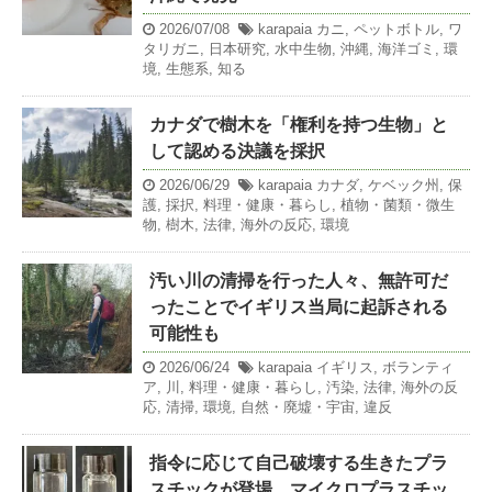
2026/07/08
karapaia
カニ
,
ペットボトル
,
ワ
タリガニ
,
日本研究
,
水中生物
,
沖縄
,
海洋ゴミ
,
環
境
,
生態系
,
知る
カナダで樹木を「権利を持つ生物」と
して認める決議を採択
2026/06/29
karapaia
カナダ
,
ケベック州
,
保
護
,
採択
,
料理・健康・暮らし
,
植物・菌類・微生
物
,
樹木
,
法律
,
海外の反応
,
環境
汚い川の清掃を行った人々、無許可だ
ったことでイギリス当局に起訴される
可能性も
2026/06/24
karapaia
イギリス
,
ボランティ
ア
,
川
,
料理・健康・暮らし
,
汚染
,
法律
,
海外の反
応
,
清掃
,
環境
,
自然・廃墟・宇宙
,
違反
指令に応じて自己破壊する生きたプラ
スチックが登場、マイクロプラスチッ