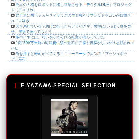
故人の人格をロボットに移し存続させる「デジタルDNA」プロジェク
ト（アメリカ）
異世界に来ちゃった？イギリスの空を舞うリアルなドラゴンが目撃さ
れて大騒ぎ
犬が溺れている？助けに行ったらアライグマ！男性にしっぽり身を寄
せ、岸まで届けてもらう
蛾のハネには、匂いをかぎ分ける嗅覚が備わっていた
2億4500万年前の海洋爬虫類の化石に肝臓や胃腸がしっかりと残されて
いた
筒を押すと寿司が出てくる！ニューヨークで人気の「プッシュポッ
プ」寿司
E.YAZAWA SPECIAL SELECTION