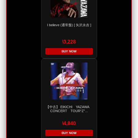
I believe (通常盤) [ 矢沢永吉 ]
\3,228
BUY NOW
【中古】 EIKICHI YAZAWA
CONCERT TOUR“Z”...
\4,840
BUY NOW