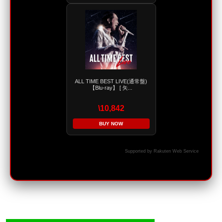
ALL TIME BEST LIVE(通常盤)
【Blu-ray】 [ 矢...
\10,842
BUY NOW
Supported by Rakuten Web Service