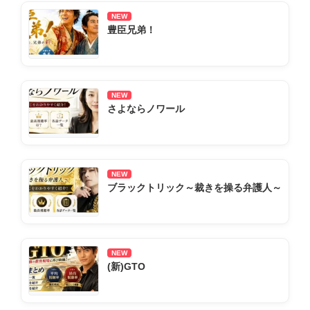
NEW
豊臣兄弟！
NEW
さよならノワール
NEW
ブラックトリック～裁きを操る弁護人～
NEW
(新)GTO