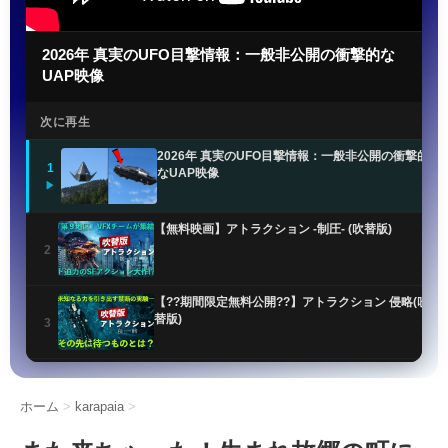
2026年 真実のUFO目撃情報：一般非公開の衝撃的な
UAP映像
次に再生
2026年 真実のUFO目撃情報：一般非公開の衝撃的
1
なUAP映像
▶
【無料映画】アトラクション -制圧- (吹替版)
2
【??期間限定無料公開??】アトラクション 侵略(吹
替版)
3
UFO最新公開ファイルで謎のオーブ目撃情報が明ら
かに
4
ホーム
>
karapaia
>
米軍UFO機密解除!! 非地球人知性体「NHI」の正体