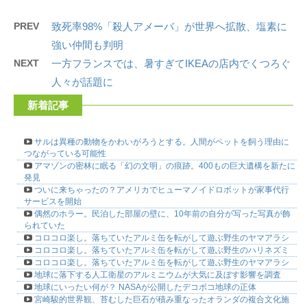
PREV
致死率98%「殺人アメーバ」が世界へ拡散、塩素に
強い仲間も判明
NEXT
一方フランスでは、暑すぎてIKEAの店内でくつろぐ
人々が話題に
新着記事
サルは異種の動物をかわいがろうとする。人間がペットを飼う理由に
つながっている可能性
アマゾンの密林に眠る「幻の文明」の痕跡。400もの巨大遺構を新たに
発見
ついに来ちゃったの？アメリカでヒューマノイドロボットが家事代行
サービスを開始
偶然のホラー。民泊した部屋の壁に、10年前の自分が写った写真が飾
られていた
コロコロ楽し。落ちていたアルミ缶を転がして遊ぶ野生のヤマアラシ
コロコロ楽し。落ちていたアルミ缶を転がして遊ぶ野生のハリネズミ
コロコロ楽し。落ちていたアルミ缶を転がして遊ぶ野生のヤマアラシ
地球に落下する人工衛星のアルミニウムが大気に及ぼす影響を調査
地球にいったい何が？ NASAが公開したデコボコ地球の正体
宮崎駿的世界観、苔むした巨石が積み重なったオランダの複合文化施