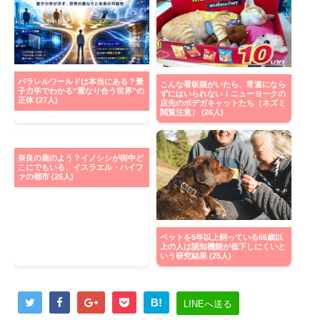
パラレルワールドは本当にある？量
こんな看板猫がいたら、常連になら
子力学でわかる“重なり合う世界”の
ずにはいられない！ニューヨークの
正体 (27人)
店先のボデガキャットたち（ネズミ
閲覧注意） (26人)
奈良の鹿のよう？イノシシが街中ど
こにでもいる、イスラエル・ハイフ
ァの都市 (26人)
ペットを5年以上飼っている65歳以
上の人は認知機能が低下しにくいと
いう研究結果 (25人)
B!
LINEへ送る