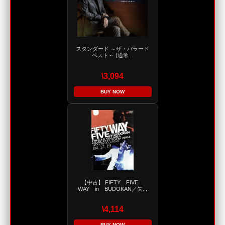
スタンダード ～ザ・バラード
ベスト～ (通常...
\3,094
BUY NOW
【中古】 FIFTY FIVE
WAY in BUDOKAN／矢...
\4,114
BUY NOW