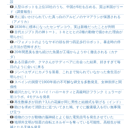
設
人型ロボットを上位10社のうち、中国が6社を占める。質は米国がリー
ド（調査報告）
犬に追いかけられていた真っ白のアルビノのヤマアラシが保護される
（アメリカ）
1836年に標本になったセンザンコウ。実は新種だったことが判明
古代エジプト月の神トート。トキとヒヒの2種の動物で描かれた理由が
明らかに
バフォメットのようなヤギの頭を持つ四足歩行ロボット。暴走時の停
止方法が恐怖すぎた
20年間悪臭を放ち続けた魚醤が工場からようやく撤去される（カナ
ダ）
ある日森の中、クマさんがテディベアに出会った結果、好きすぎて毎
日のように会いに来る
ジンベエザメにカメラを装着、これまで知られていなかった食生活が
明らかに！
スペインの洞窟で1900年前の不可解な碑文を多数発見、女神崇拝と関
係性
細川たかしマストバイ！ハローキティと高級時計フランク ミュラーが
初コラボ。4モデルを発表
再生数稼ぎが目的？3人の花嫁が同じ男性と結婚式を挙げる（インド）
助けを求めて消防士に近づいてきた鳩。すぐに酸素吸入を行い無事飛
び立つ
植物のコケが動物の脳神経とよく似た電気信号を発生させていた
地球外文明が恒星の自転エネルギーを奪っている可能性。高校生が候
補となる天体を発見