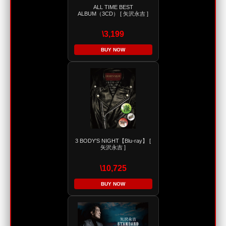
ALL TIME BEST
ALBUM（3CD） [ 矢沢永吉 ]
\3,199
BUY NOW
3 BODY'S NIGHT【Blu-ray】 [
矢沢永吉 ]
\10,725
BUY NOW