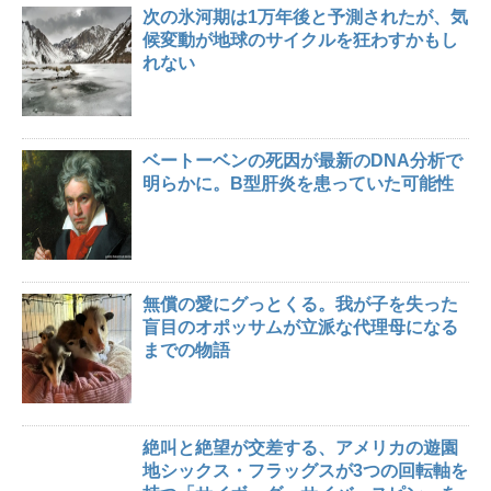
次の氷河期は1万年後と予測されたが、気
候変動が地球のサイクルを狂わすかもし
れない
ベートーベンの死因が最新のDNA分析で
明らかに。B型肝炎を患っていた可能性
無償の愛にグっとくる。我が子を失った
盲目のオポッサムが立派な代理母になる
までの物語
絶叫と絶望が交差する、アメリカの遊園
地シックス・フラッグスが3つの回転軸を