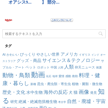
タグ
アメリカ
びっくり
やさしい世界
AI
かわいい
イギリス
インド
オー
サイエンス＆テクノロジー
グッズ・商品
サ
ストラリア
人類
ペット
仰天ニュース
ブカル・アート
ロボット
中国
保護
人間
動画
動物・鳥類
料理・健
愛情
感動
救助
化石
地球
康・暮らし
昆虫・爬虫類・寄生虫
植物・菌類・微生物
新種
知
画像
海外の反応
歴史・文化
水中生物
犬
猫
発見
る
自然・廃墟・宇宙
絶滅・絶滅危惧種生物
研究
考古学
面白