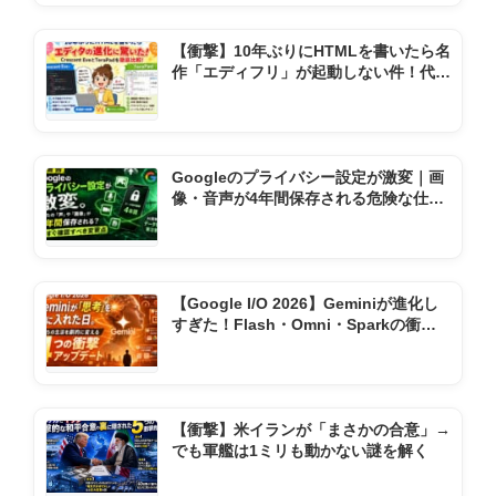
【衝撃】10年ぶりにHTMLを書いたら名
作「エディフリ」が起動しない件！代わ
りの神ソフト2選
Googleのプライバシー設定が激変｜画
像・音声が4年間保存される危険な仕様
変更とは
【Google I/O 2026】Geminiが進化し
すぎた！Flash・Omni・Sparkの衝撃
機能まとめ
【衝撃】米イランが「まさかの合意」→
でも軍艦は1ミリも動かない謎を解く