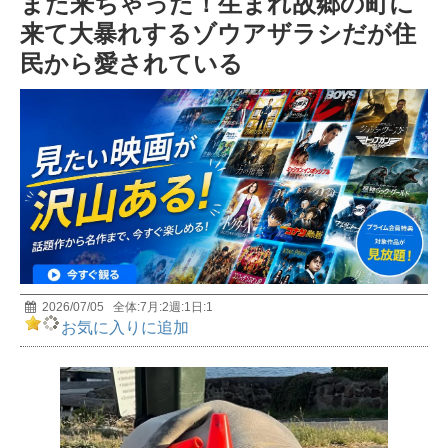
また来ちゃった！生まれ故郷の町に
前編 MUTube（ムー チューブ） 2026年7月号
5
来て大暴れするゾウアザラシだが住
民から愛されている
宇宙人は存在する? 天才物理学者・野村泰紀が研究
者としての視点で解説！
6
おもしろすぎて眠れなくなる深海の話｜極限環境生
物学者/長沼毅
7
【イエス・キリストの謎】世界25億人が信じる男の
正体とは？
8
2026/07/05
全体:
7
月:
2
週:
1
日:
1
お気に入りに追加