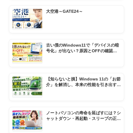
大空港～GATE24～
古い僕のWindows11で「デバイスの暗
号化」が出ない？原因とOFFの確認方
法
【知らないと損】Windows 11の「お節
介」を解消し、本来の性能を引き出す極
秘設定リスト
ノートパソコンの寿命を延ばすには？シ
ャットダウン・再起動・スリープの正し
い使い方