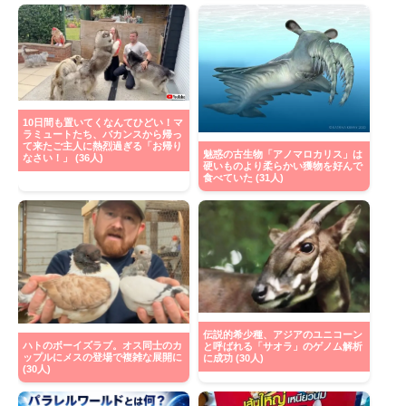
10日間も置いてくなんてひどい！マ
ラミュートたち、バカンスから帰っ
て来たご主人に熱烈過ぎる「お帰り
魅惑の古生物「アノマロカリス」は
なさい！」 (36人)
硬いものより柔らかい獲物を好んで
食べていた (31人)
伝説的希少種、アジアのユニコーン
ハトのボーイズラブ。オス同士のカ
と呼ばれる「サオラ」のゲノム解析
ップルにメスの登場で複雑な展開に
に成功 (30人)
(30人)