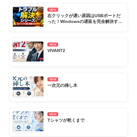
NEW
右クリックが遅い原因はUSBポートだ
った！Windowsの遅延を完全解決する
全手順まとめ
NEW
VIVANT2
NEW
一次元の挿し木
NEW
Tシャツが乾くまで