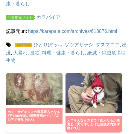
康・暮らし
:
カラパイア
引き用元サイト
記事元url:
https://karapaia.com/archives/613876.html
-
ひとりぼっち
,
ゾウアザラシ
,
タスマニア
,
出
karapaia
没
,
大暴れ
,
孤独
,
料理・健康・暮らし
,
絶滅・絶滅危惧種
生物
ホモ・サピエンスの世界最古となる
6万7800年前の洞窟壁画がインドネ
シアで発見 (40人)
え？そんなものまで！囚人たちが知
恵と工夫で作り上げた刑務所内創作
物 (39人)