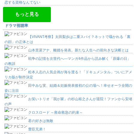
恋する資格なんてない
もっと見る
ドラマ視聴率
【VIVANT考察】太田梨歩は二重スパイ？ネットで囁かれる「裏
の顔」の正体とは
山本里菜アナ、離婚を発表。新たな人生への前向きな決断とは
戦争の記憶を次世代へ―マンガ4作品から読み解く「原爆の日」
の教訓
松本人志の人気企画が海を渡る！「ドキュメンタル」ついにアメ
リカ版が制作決定
田中みな実、結婚＆妊娠発表後初の公の場へ！幸せオーラ全開の
姿に注目
お笑いトリオ「我が家」の杉山裕之さんが退院！ファンから安堵
の声
クロスロード ～救命救急の約束～
君の好きは無敵
豊臣兄弟！