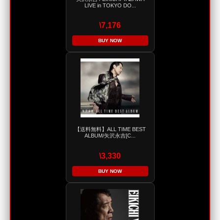
LIVE in TOKYO DO...
\7,176
BUY NOW
【送料無料】ALL TIME BEST
ALBUM/矢沢永吉[C...
\3,330
BUY NOW