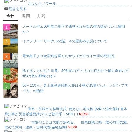
さよならノワール
続きを見る
今日
週間
月間
ノートルダム大聖堂の地下で発見された鉛の棺の謎がついに解明
か？
ミステリー・サークルの謎。その歴史や伝説について
電気椅子より銃殺刑を選んだサウスカロライナ州の死刑囚
捨てるくらいなら供養。50年前のアメリカで行われた最も奇妙なピ
ザ3万枚の葬儀とは？
50～150人。史上最多連続殺人犯は小柄な老婆だった「ババ・アヌ
イカ」の物語
熊本・宇城市で林野火災 “使えない消火栓”多数で消火難航 熊本
県知事が災害派遣要請(テレビ朝日系（ANN）)
NEW!
「大阪のことは大阪で決める」 住民投票と統一選の同日実施、
改めて意向 維新・吉村代表(産経新聞)
NEW!