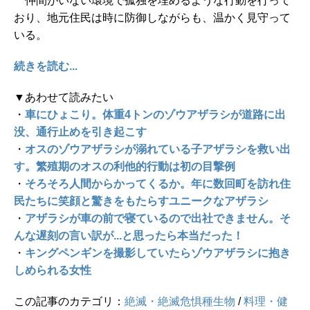
仲間がいない環境で孤独を埋めるような行動を行って
おり、地元住民は時に防御しながらも、温かく見守って
いる。
続きを読む...
▼あわせて読みたい
・
車にひょこり。体重4トンのゾウアザラシが道路に出
没、通行止めを引き起こす
・
オスのゾウアザラシが溺れている子アザラシを救い出
す。繁殖期のオスの利他的行動は初の目撃例
・
そろそろ人間からかってくるか。年に数回町を訪れ住
民たちに笑顔と驚きをもたらすユニークなアザラシ
・
アザラシが車の前で寝ているので出社できません。そ
んな遅刻の言い訳が...と思ったら本当だった！
・
キングペンギンを撮影していたらゾウアザラシに抱き
しめられる女性
この記事のカテゴリ：
絶滅・絶滅危惧種生物
/
料理・健