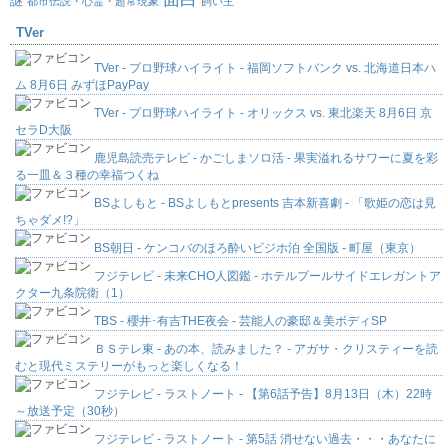
謎
都市伝説・心霊・超常現象
飼い主
TVer
TVer - プロ野球ハイライト - 福岡ソフトバンク vs. 北海道日本ハ
ム 8月6日 みずほPayPay
TVer - プロ野球ハイライト - オリックス vs. 東北楽天 8月6日 京
セラD大阪
鹿児島読売テレビ - かごしまソロ活 - 果実溢れるサワーに夏を彩
る一皿＆３種の幸福つくね
BSよしもと - BSよしもとpresents 吉本新喜劇 - 「歌姫の恋は見
ちゃダメ!?」
BS朝日 - ケンコバのほろ酔いビジホ泊 全国版 - 町屋（東京）
フジテレビ - 未来CHO人図鑑 - ホテルプールサイドエレガントア
クター九条院衛（1）
TBS - 櫻井･有吉THE夜会 - 芸能人の豪邸＆美ボディSP
ＢＳテレ東 - あの本、読みました？ - アガサ・クリスティーを読
むと現代ミステリーがもっと楽しくなる！
フジテレビ - ラストノート - 【第6話予告】8月13日（木）22時
～放送予定（30秒）
フジテレビ - ラストノート - 第5話 消せない過去・・・あなたに