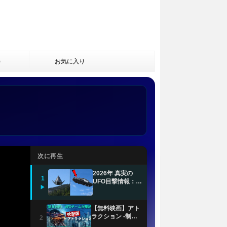
)
お気に入り
次に再生
2026年 真実の
1
UFO目撃情報：一
▶
般非公開の衝撃的
なUAP映像
【無料映画】アト
ラクション -制圧-
2
(吹替版)