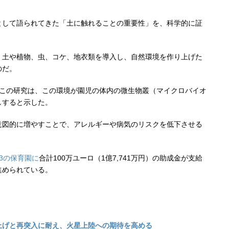
して語られてきた「土に触れることの重要性」を、科学的に証
土や植物、虫、コケ、地衣類を導入し、自然環境を作り上げた
のだ。
のこの研究は、この環境が園児の体内の微生物叢（マイクロバイオ
しすると示した。
図的に増やすことで、アレルギーや病気のリスクを低下させる
43の保育園に
合計100万ユーロ（1億7,741万円）の助成金が支給
進められている。
上げと再突入に耐え、火星上陸への期待を高める