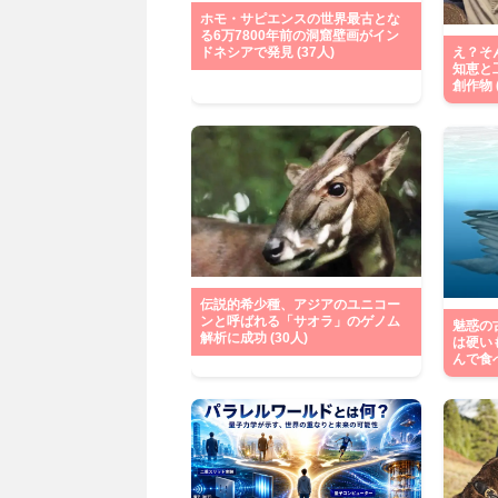
ホモ・サピエンスの世界最古とな
る6万7800年前の洞窟壁画がイン
ドネシアで発見 (37人)
え？そ
知恵と
創作物 (
伝説的希少種、アジアのユニコー
ンと呼ばれる「サオラ」のゲノム
魅惑の
解析に成功 (30人)
は硬い
んで食べ