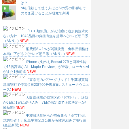
は？
AIを信頼して使う人ほどAIの質の影響をそ
のまま受けることが研究で判明
「OTC類似薬」がん治療に追加負担求め
ない方針 1042品目の負担有無を提示へ(テレビ朝日系
（ANN）)
NEW!
消費税8→1％が閣議決定 食料品価格は
本当に下がる？(テレビ朝日系（ANN）)
NEW!
iPhoneで動作しBonsai 27Bと同等性能
で13倍高速なAI「Maple-Preview」が登場、ローカルAI
がまた1歩前進
NEW!
〔東京電力パワーグリッド〕千葉県夷隅
郡御宿町で停電(5日23時00分現在)(レスキューナウニュ
ース)
NEW!
大阪都構想の特別区の「区割り」、維新
が6日に1案に絞り込み 7日の法定協で正式決定へ(産
経新聞)
NEW!
中核派活動家らが前夜集会「高市打倒、
式典粉砕！」広島平和記念公園から隊列組みデモ行進
(産経新聞)
NEW!