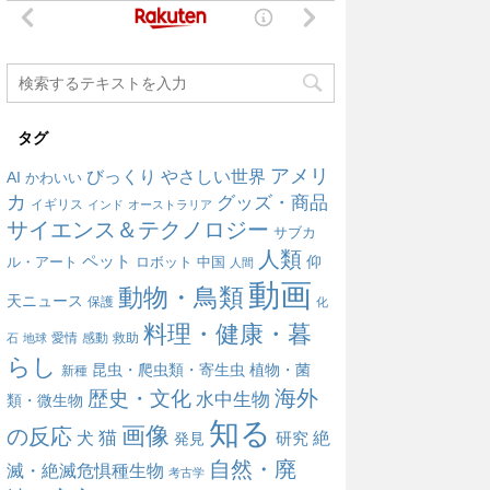
タグ
アメリ
びっくり
やさしい世界
AI
かわいい
カ
グッズ・商品
イギリス
インド
オーストラリア
サイエンス＆テクノロジー
サブカ
人類
ペット
仰
ル・アート
ロボット
中国
人間
動画
動物・鳥類
天ニュース
保護
化
料理・健康・暮
愛情
感動
救助
石
地球
らし
昆虫・爬虫類・寄生虫
植物・菌
新種
海外
歴史・文化
水中生物
類・微生物
知る
画像
の反応
犬
猫
絶
研究
発見
自然・廃
滅・絶滅危惧種生物
考古学