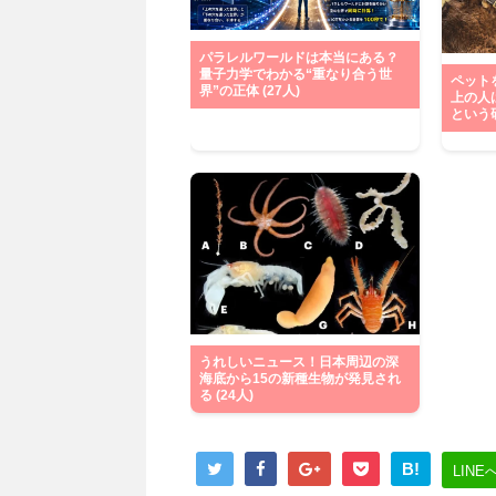
パラレルワールドは本当にある？
量子力学でわかる“重なり合う世
ペット
界”の正体 (27人)
上の人
という研
うれしいニュース！日本周辺の深
海底から15の新種生物が発見され
る (24人)
B!
LINE