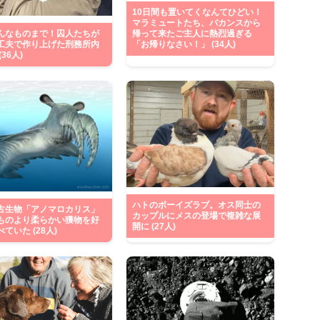
10日間も置いてくなんてひどい！
マラミュートたち、バカンスから
帰って来たご主人に熱烈過ぎる
んなものまで！囚人たちが
「お帰りなさい！」 (34人)
工夫で作り上げた刑務所内
36人)
ハトのボーイズラブ。オス同士の
古生物「アノマロカリス」
カップルにメスの登場で複雑な展
ものより柔らかい獲物を好
開に (27人)
ていた (28人)