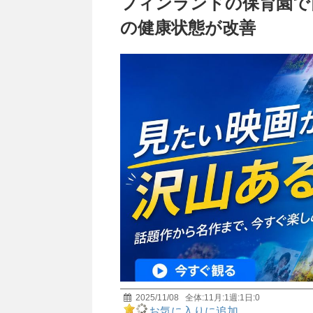
フィンランドの保育園で
の健康状態が改善
2025/11/08
全体:
11
月:
1
週:
1
日:
0
お気に入りに追加