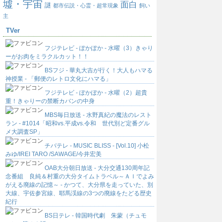
墟・宇宙
面白
謎
都市伝説・心霊・超常現象
飼い
主
TVer
フジテレビ - ぽかぽか - 水曜（3）きゃり
ーがお肉をミラクルカット！！
BSフジ - 華丸大吉が行く！大人もハマる
神授業 - 「郵便のレトロ文化にハマる」
フジテレビ - ぽかぽか - 水曜（2）超貴
重！きゃりーの禁断カバンの中身
MBS毎日放送 - 水野真紀の魔法のレスト
ラン - #1014「昭和vs.平成vs.令和 世代別ど定番グル
メ大調査SP」
チバテレ - MUSIC BLISS - [Vol.10] 小松
みゆ/IREI TARO /SAWAGE/今井宏美
OAB大分朝日放送 - 大分交通130周年記
念番組 良純＆村重の大分タイムトラベル～ＡＩでよみ
がえる廃線の記憶～ - かつて、大分県を走っていた、別
大線、宇佐参宮線、耶馬渓線の3つの廃線をたどる歴史
紀行
BS日テレ - 韓国時代劇 朱蒙（チュモ