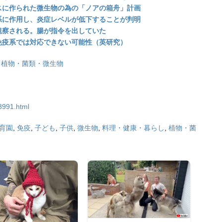
スに作られた微生物の為の「ノアの箱舟」計画
系に作用し、炎症レベルが低下することが判明
観察される。腸が指令を出していた
免疫系では対応できない可能性（英研究）
/
植物・菌類・微生物
3991.html
育園
,
免疫
,
子ども
,
子供
,
微生物
,
料理・健康・暮らし
,
植物・菌