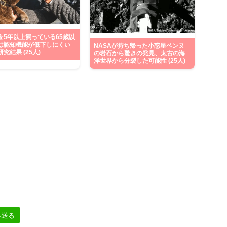
を5年以上飼っている65歳以
は認知機能が低下しにくい
NASAが持ち帰った小惑星ベンヌ
究結果 (25人)
の岩石から驚きの発見、太古の海
洋世界から分裂した可能性 (25人)
へ送る