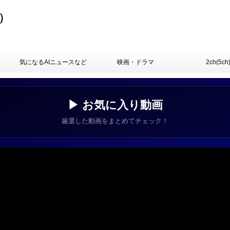
）
気になるAIニュースなど
映画・ドラマ
2ch(5ch
▶ お気に入り動画
厳選した動画をまとめてチェック！