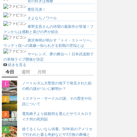
君の好きは無敵
豊臣兄弟！
さよならノワール
東野圭吾さんの待望の最新作が登場！フ
ァンからは感動と喜びの声が続出
唐沢寿明が明かす『トイ・ストーリー』
ウッディ役への葛藤―知られざる初期の苦悩とは
ヤーレンズ、夢の舞台へ！日本武道館で
の単独ライブ開催が決定
続きを見る
今日
週間
月間
ノートルダム大聖堂の地下で発見された鉛
の棺の謎がついに解明か？
ミステリー・サークルの謎。その歴史や伝
説について
電気椅子より銃殺刑を選んだサウスカロラ
イナ州の死刑囚
捨てるくらいなら供養。50年前のアメリカ
で行われた最も奇妙なピザ3万枚の葬儀と