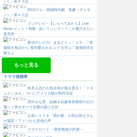
ン） - 第４３話
BS日テレ - 韓国時代劇 朱蒙（チュモ
ン） - 第４２話
フジテレビ - 【しらべてみたら】Live
News イット！特集 - 歩いてハシゴ！？この夏行きたい
直売所
新潟テレビ21 - まるどりっ！ＵＰ - ▽老
舗焼き鳥店から“長年愛されるコツ”を学ぶ▽新発田市を
旅ちょ
もっと見る
ドラマ視聴率
松本人志の人気企画が海を渡る！「ドキ
ュメンタル」ついにアメリカ版が制作決定
田中みな実、結婚＆妊娠発表後初の公の
場へ！幸せオーラ全開の姿に注目
お笑いトリオ「我が家」の杉山裕之さん
が退院！ファンから安堵の声
クロスロード ～救命救急の約束～