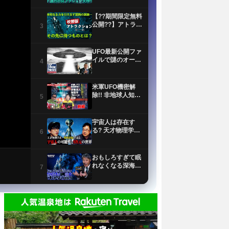
【??期間限定無料
公開??】アトラク
3
ション 侵略(吹替
版)
UFO最新公開ファ
イルで謎のオーブ
4
目撃情報が明らか
に
米軍UFO機密解
除!! 非地球人知性
5
体「NHI」の正体
前編 MUTube（ム
ー チューブ）
宇宙人は存在す
2026年7月号
る? 天才物理学
6
者・野村泰紀が研
究者としての視点
で解説！
おもしろすぎて眠
れなくなる深海の
7
話｜極限環境生物
学者/長沼毅
【イエス・キリス
トの謎】世界25億
8
人が信じる男の正
体とは？