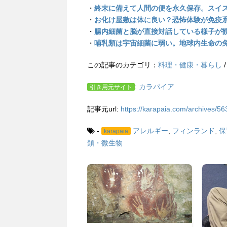
・
終末に備えて人間の便を永久保存。スイ
・
お化け屋敷は体に良い？恐怖体験が免疫
・
腸内細菌と脳が直接対話している様子が
・
哺乳類は宇宙細菌に弱い。地球内生命の
この記事のカテゴリ：
料理・健康・暮らし
:
カラパイア
引き用元サイト
記事元url:
https://karapaia.com/archives/56
-
アレルギー
,
フィンランド
,
保
karapaia
類・微生物