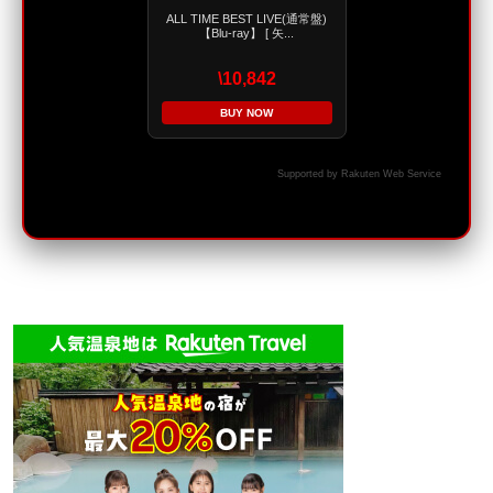
ALL TIME BEST LIVE(通常盤)
【Blu-ray】 [ 矢...
\10,842
BUY NOW
Supported by Rakuten Web Service