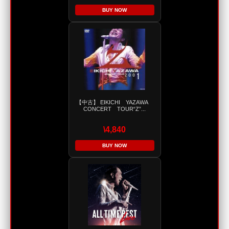
BUY NOW
【中古】 EIKICHI YAZAWA
CONCERT TOUR“Z”...
\4,840
BUY NOW