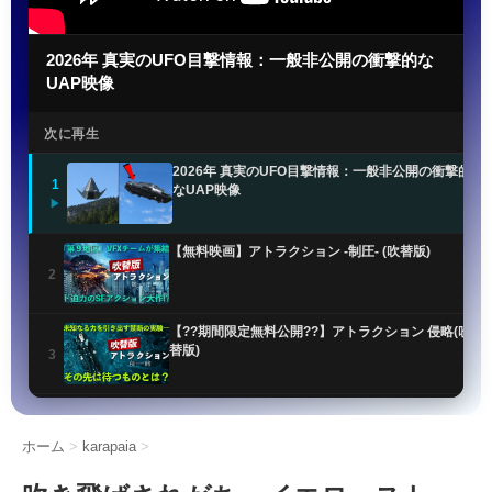
2026年 真実のUFO目撃情報：一般非公開の衝撃的な
UAP映像
次に再生
2026年 真実のUFO目撃情報：一般非公開の衝撃的
1
なUAP映像
▶
【無料映画】アトラクション -制圧- (吹替版)
2
【??期間限定無料公開??】アトラクション 侵略(吹
替版)
3
UFO最新公開ファイルで謎のオーブ目撃情報が明ら
かに
4
ホーム
>
karapaia
>
米軍UFO機密解除!! 非地球人知性体「NHI」の正体