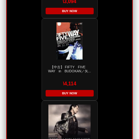
\3,094
BUY NOW
【中古】 FIFTY FIVE
WAY in BUDOKAN／矢...
\4,114
BUY NOW