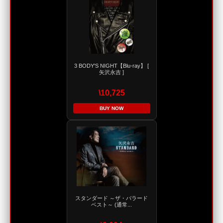
3 BODY'S NIGHT【Blu-ray】 [
矢沢永吉 ]
\10,725
BUY NOW
スタンダード ～ザ・バラード
ベスト～ (通常...