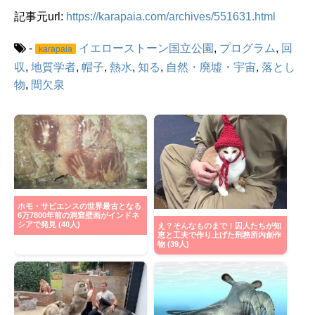
記事元url:
https://karapaia.com/archives/551631.html
-
イエローストーン国立公園
,
プログラム
,
回
karapaia
収
,
地質学者
,
帽子
,
熱水
,
知る
,
自然・廃墟・宇宙
,
落とし
物
,
間欠泉
ホモ・サピエンスの世界最古となる
6万7800年前の洞窟壁画がインドネ
シアで発見 (40人)
え？そんなものまで！囚人たちが知
恵と工夫で作り上げた刑務所内創作
物 (39人)