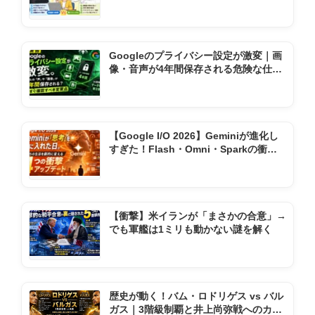
りの神ソフト2選
Googleのプライバシー設定が激変｜画
像・音声が4年間保存される危険な仕様
変更とは
【Google I/O 2026】Geminiが進化し
すぎた！Flash・Omni・Sparkの衝撃
機能まとめ
【衝撃】米イランが「まさかの合意」→
でも軍艦は1ミリも動かない謎を解く
歴史が動く！バム・ロドリゲス vs バル
ガス｜3階級制覇と井上尚弥戦へのカウ