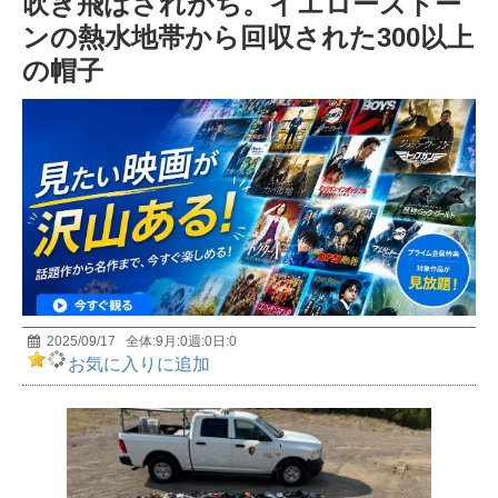
吹き飛ばされがち。イエローストー
前編 MUTube（ムー チューブ） 2026年7月号
5
ンの熱水地帯から回収された300以上
の帽子
宇宙人は存在する? 天才物理学者・野村泰紀が研究
者としての視点で解説！
6
おもしろすぎて眠れなくなる深海の話｜極限環境生
物学者/長沼毅
7
【イエス・キリストの謎】世界25億人が信じる男の
正体とは？
8
2025/09/17
全体:
9
月:
0
週:
0
日:
0
お気に入りに追加