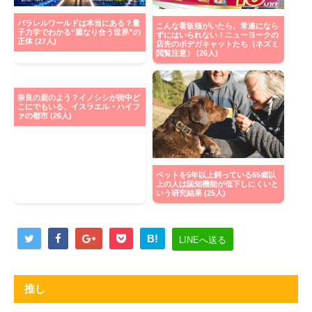
パラレルワールドは本当にある？量
こんな看板猫がいたら、常連になら
子力学でわかる“重なり合う世界”の
ずにはいられない！ニューヨークの
正体 (27人)
店先のボデガキャットたち（ネズミ
閲覧注意） (26人)
奈良の鹿のよう？イノシシが街中ど
こにでもいる、イスラエル・ハイフ
ァの都市 (26人)
ペットを5年以上飼っている65歳以
上の人は認知機能が低下しにくいと
いう研究結果 (25人)
B!
LINEへ送る
推し