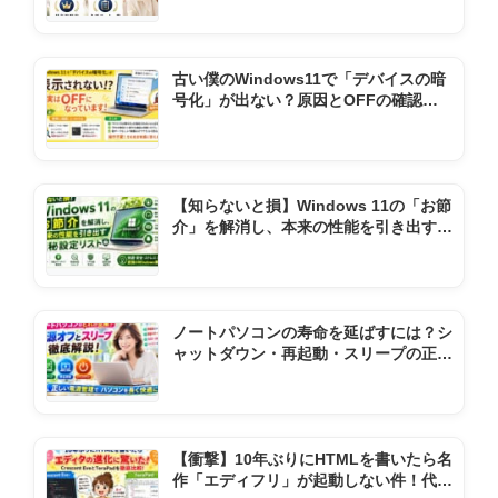
古い僕のWindows11で「デバイスの暗
号化」が出ない？原因とOFFの確認方
法
【知らないと損】Windows 11の「お節
介」を解消し、本来の性能を引き出す極
秘設定リスト
ノートパソコンの寿命を延ばすには？シ
ャットダウン・再起動・スリープの正し
い使い方
【衝撃】10年ぶりにHTMLを書いたら名
作「エディフリ」が起動しない件！代わ