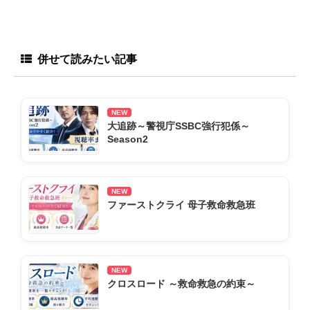
併せて読みたい記事
NEW
大追跡～警視庁SSBC強行犯係～
Season2
NEW
ファーストクライ 母子救命救急班
NEW
クロスロード ～救命救急の約束～