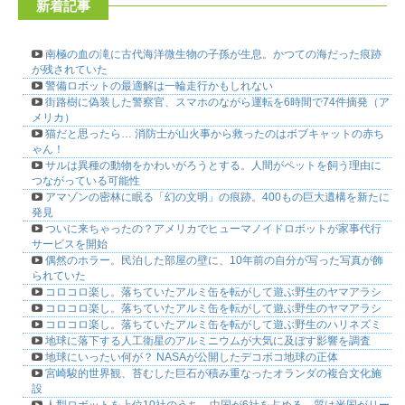
新着記事
南極の血の滝に古代海洋微生物の子孫が生息。かつての海だった痕跡
が残されていた
警備ロボットの最適解は一輪走行かもしれない
街路樹に偽装した警察官、スマホのながら運転を6時間で74件摘発（ア
メリカ）
猫だと思ったら… 消防士が山火事から救ったのはボブキャットの赤ち
ゃん！
サルは異種の動物をかわいがろうとする。人間がペットを飼う理由に
つながっている可能性
アマゾンの密林に眠る「幻の文明」の痕跡。400もの巨大遺構を新たに
発見
ついに来ちゃったの？アメリカでヒューマノイドロボットが家事代行
サービスを開始
偶然のホラー。民泊した部屋の壁に、10年前の自分が写った写真が飾
られていた
コロコロ楽し。落ちていたアルミ缶を転がして遊ぶ野生のヤマアラシ
コロコロ楽し。落ちていたアルミ缶を転がして遊ぶ野生のヤマアラシ
コロコロ楽し。落ちていたアルミ缶を転がして遊ぶ野生のハリネズミ
地球に落下する人工衛星のアルミニウムが大気に及ぼす影響を調査
地球にいったい何が？ NASAが公開したデコボコ地球の正体
宮崎駿的世界観、苔むした巨石が積み重なったオランダの複合文化施
設
人型ロボットを上位10社のうち、中国が6社を占める。質は米国がリー