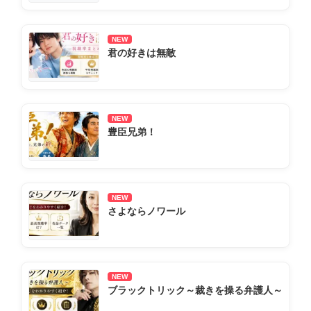
NEW
君の好きは無敵
NEW
豊臣兄弟！
NEW
さよならノワール
NEW
ブラックトリック～裁きを操る弁護人～