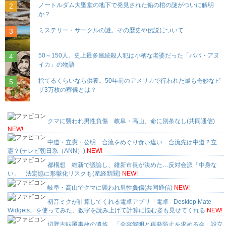
ノートルダム大聖堂の地下で発見された鉛の棺の謎がついに解明
か？
ミステリー・サークルの謎。その歴史や伝説について
50～150人。史上最多連続殺人犯は小柄な老婆だった「ババ・アヌ
イカ」の物語
捨てるくらいなら供養。50年前のアメリカで行われた最も奇妙なピ
ザ3万枚の葬儀とは？
クマに襲われ男性負傷 岐阜・高山、命に別条なし(共同通信)
NEW!
中道・立憲・公明 合流をめぐり食い違い 合流先は中道？立
憲？(テレビ朝日系（ANN）)
NEW!
都構想 維新で議論し、維新市長が決めた…反対会派「中身な
い」 法定協に形骸化リスクも(産経新聞)
NEW!
岐阜・高山でクマに襲われ男性負傷(共同通信)
NEW!
初音ミクが計算してくれる電卓アプリ「電卓 - Desktop Mate
Widgets」を使ってみた、数字を読み上げて計算に悩む姿も見せてくれる
NEW!
辺野古転覆事故の遺族、「全容解明と再発防止を求める会」設立