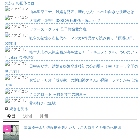
の顔」の正体とは
山本里菜アナ、離婚を発表。新たな人生への前向きな決断とは
大追跡～警視庁SSBC強行犯係～Season2
ファーストクライ 母子救命救急班
戦争の記憶を次世代へ―マンガ4作品から読み解く「原爆の日」
の教訓
松本人志の人気企画が海を渡る！「ドキュメンタル」ついにアメ
リカ版が制作決定
田中みな実、結婚＆妊娠発表後初の公の場へ！幸せオーラ全開の
姿に注目
お笑いトリオ「我が家」の杉山裕之さんが退院！ファンから安堵
の声
クロスロード ～救命救急の約束～
君の好きは無敵
続きを見る
今日
週間
月間
電気椅子より銃殺刑を選んだサウスカロライナ州の死刑囚