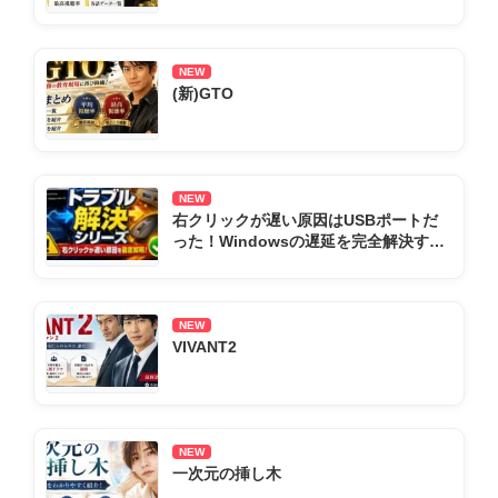
NEW
(新)GTO
NEW
右クリックが遅い原因はUSBポートだ
った！Windowsの遅延を完全解決する
全手順まとめ
NEW
VIVANT2
NEW
一次元の挿し木