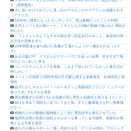
ド（調査報告）
犬に追いかけられていた真っ白のアルビノのヤマアラシが保護される
（アメリカ）
1836年に標本になったセンザンコウ。実は新種だったことが判明
古代エジプト月の神トート。トキとヒヒの2種の動物で描かれた理由が
明らかに
バフォメットのようなヤギの頭を持つ四足歩行ロボット。暴走時の停
止方法が恐怖すぎた
20年間悪臭を放ち続けた魚醤が工場からようやく撤去される（カナ
ダ）
ある日森の中、クマさんがテディベアに出会った結果、好きすぎて毎
日のように会いに来る
ジンベエザメにカメラを装着、これまで知られていなかった食生活が
明らかに！
スペインの洞窟で1900年前の不可解な碑文を多数発見、女神崇拝と関
係性
細川たかしマストバイ！ハローキティと高級時計フランク ミュラーが
初コラボ。4モデルを発表
再生数稼ぎが目的？3人の花嫁が同じ男性と結婚式を挙げる（インド）
助けを求めて消防士に近づいてきた鳩。すぐに酸素吸入を行い無事飛
び立つ
植物のコケが動物の脳神経とよく似た電気信号を発生させていた
地球外文明が恒星の自転エネルギーを奪っている可能性。高校生が候
補となる天体を発見
故人の人格をロボットに移し存続させる「デジタルDNA」プロジェク