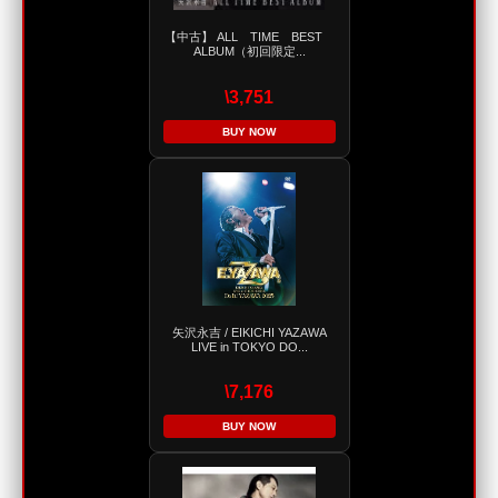
【中古】 ALL TIME BEST
ALBUM（初回限定...
\3,751
BUY NOW
矢沢永吉 / EIKICHI YAZAWA
LIVE in TOKYO DO...
\7,176
BUY NOW