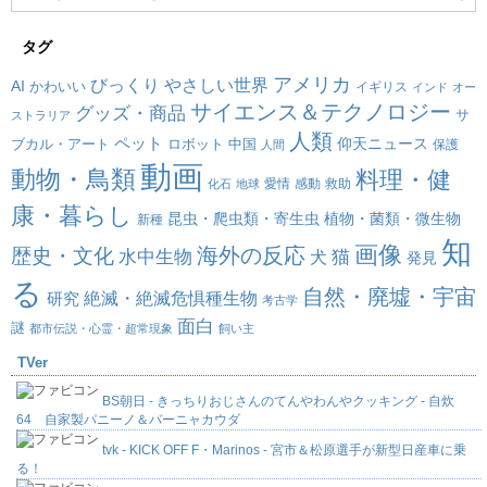
タグ
アメリカ
びっくり
やさしい世界
AI
かわいい
イギリス
インド
オー
サイエンス＆テクノロジー
グッズ・商品
サ
ストラリア
人類
ペット
仰天ニュース
ブカル・アート
ロボット
中国
保護
人間
動画
動物・鳥類
料理・健
愛情
感動
救助
化石
地球
康・暮らし
昆虫・爬虫類・寄生虫
植物・菌類・微生物
新種
知
画像
海外の反応
歴史・文化
水中生物
犬
猫
発見
る
自然・廃墟・宇宙
絶滅・絶滅危惧種生物
研究
考古学
面白
謎
都市伝説・心霊・超常現象
飼い主
TVer
BS朝日 - きっちりおじさんのてんやわんやクッキング - 自炊
64 自家製パニーノ＆バーニャカウダ
tvk - KICK OFF F・Marinos - 宮市＆松原選手が新型日産車に乗
る！