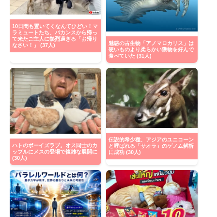
10日間も置いてくなんてひどい！マ
ラミュートたち、バカンスから帰っ
て来たご主人に熱烈過ぎる「お帰り
魅惑の古生物「アノマロカリス」は
なさい！」 (37人)
硬いものより柔らかい獲物を好んで
食べていた (31人)
伝説的希少種、アジアのユニコーン
ハトのボーイズラブ。オス同士のカ
と呼ばれる「サオラ」のゲノム解析
ップルにメスの登場で複雑な展開に
に成功 (30人)
(30人)