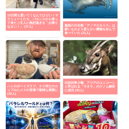
10日間も置いてくなんてひどい！マ
ラミュートたち、バカンスから帰っ
て来たご主人に熱烈過ぎる「お帰り
魅惑の古生物「アノマロカリス」は
なさい！」 (37人)
硬いものより柔らかい獲物を好んで
食べていた (31人)
伝説的希少種、アジアのユニコーン
ハトのボーイズラブ。オス同士のカ
と呼ばれる「サオラ」のゲノム解析
ップルにメスの登場で複雑な展開に
に成功 (30人)
(30人)