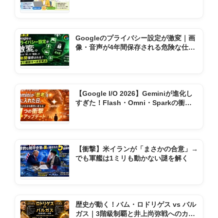
りの神ソフト2選
Googleのプライバシー設定が激変｜画
像・音声が4年間保存される危険な仕様
変更とは
【Google I/O 2026】Geminiが進化し
すぎた！Flash・Omni・Sparkの衝撃
機能まとめ
【衝撃】米イランが「まさかの合意」→
でも軍艦は1ミリも動かない謎を解く
歴史が動く！バム・ロドリゲス vs バル
ガス｜3階級制覇と井上尚弥戦へのカウ