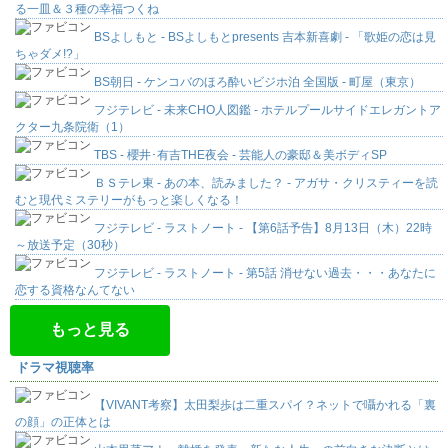
る一皿＆３種の幸福つくね
BSよしもと - BSよしもとpresents 吉本新喜劇 - 「歌姫の恋は見
ちゃダメ!?」
BS朝日 - ケンコバのほろ酔いビジホ泊 全国版 - 町屋（東京）
フジテレビ - 未来CHO人図鑑 - ホテルプールサイドエレガントア
クター九条院衛（1）
TBS - 櫻井･有吉THE夜会 - 芸能人の豪邸＆美ボディSP
ＢＳテレ東 - あの本、読みました？ - アガサ・クリスティーを読
むと現代ミステリーがもっと楽しくなる！
フジテレビ - ラストノート - 【第6話予告】8月13日（木）22時
～放送予定（30秒）
フジテレビ - ラストノート - 第5話 消せない過去・・・あなたに
恋する資格なんてない
もっと見る
ドラマ視聴率
【VIVANT考察】太田梨歩は二重スパイ？ネットで囁かれる「裏
の顔」の正体とは