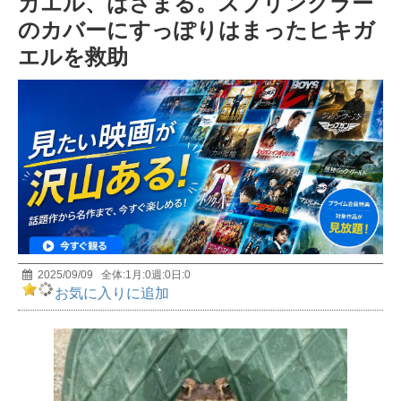
カエル、はさまる。スプリンクラー
前編 MUTube（ムー チューブ） 2026年7月号
5
のカバーにすっぽりはまったヒキガ
エルを救助
宇宙人は存在する? 天才物理学者・野村泰紀が研究
者としての視点で解説！
6
おもしろすぎて眠れなくなる深海の話｜極限環境生
物学者/長沼毅
7
【イエス・キリストの謎】世界25億人が信じる男の
正体とは？
8
2025/09/09
全体:
1
月:
0
週:
0
日:
0
お気に入りに追加