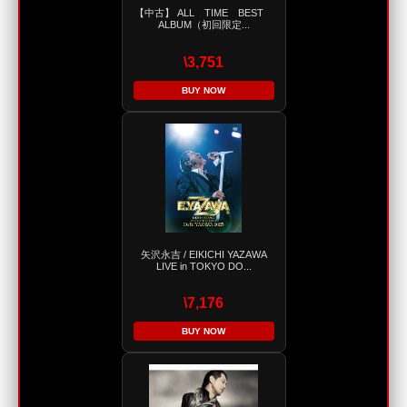
【中古】 ALL TIME BEST
ALBUM（初回限定...
\3,751
BUY NOW
矢沢永吉 / EIKICHI YAZAWA
LIVE in TOKYO DO...
\7,176
BUY NOW