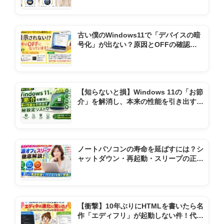
古い僕のWindows11で「デバイスの暗
号化」が出ない？原因とOFFの確認方
法
【知らないと損】Windows 11の「お節
介」を解消し、本来の性能を引き出す極
秘設定リスト
ノートパソコンの寿命を延ばすには？シ
ャットダウン・再起動・スリープの正し
い使い方
【衝撃】10年ぶりにHTMLを書いたら名
作「エディフリ」が起動しない件！代わ