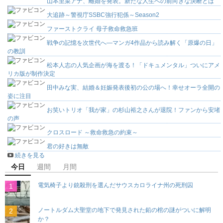
山本里菜アナ、離婚を発表。新たな人生への前向きな決断とは
大追跡～警視庁SSBC強行犯係～Season2
ファーストクライ 母子救命救急班
戦争の記憶を次世代へ―マンガ4作品から読み解く「原爆の日」
の教訓
松本人志の人気企画が海を渡る！「ドキュメンタル」ついにアメ
リカ版が制作決定
田中みな実、結婚＆妊娠発表後初の公の場へ！幸せオーラ全開の
姿に注目
お笑いトリオ「我が家」の杉山裕之さんが退院！ファンから安堵
の声
クロスロード ～救命救急の約束～
君の好きは無敵
続きを見る
今日
週間
月間
電気椅子より銃殺刑を選んだサウスカロライナ州の死刑囚
ノートルダム大聖堂の地下で発見された鉛の棺の謎がついに解明
か？