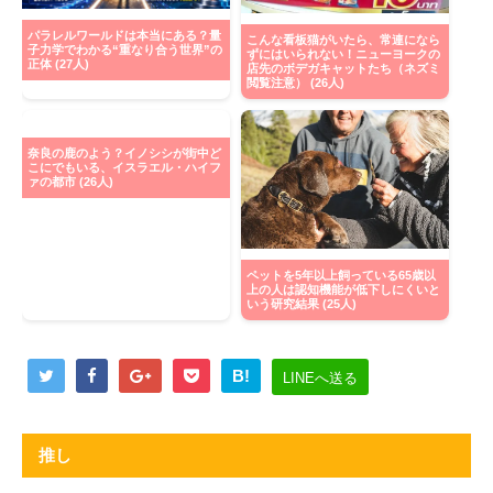
パラレルワールドは本当にある？量
こんな看板猫がいたら、常連になら
子力学でわかる“重なり合う世界”の
ずにはいられない！ニューヨークの
正体 (27人)
店先のボデガキャットたち（ネズミ
閲覧注意） (26人)
奈良の鹿のよう？イノシシが街中ど
こにでもいる、イスラエル・ハイフ
ァの都市 (26人)
ペットを5年以上飼っている65歳以
上の人は認知機能が低下しにくいと
いう研究結果 (25人)
B!
LINEへ送る
推し