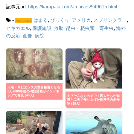
記事元url:
https://karapaia.com/archives/549615.html
-
はまる
,
びっくり
,
アメリカ
,
スプリンクラー
,
karapaia
ヒキガエル
,
保護施設
,
救助
,
昆虫・爬虫類・寄生虫
,
海外
の反応
,
画像
,
病院
ホモ・サピエンスの世界最古となる
6万7800年前の洞窟壁画がインドネ
シアで発見 (40人)
え？そんなものまで！囚人たちが知
恵と工夫で作り上げた刑務所内創作
物 (39人)