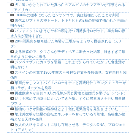
犬に追いかけられていた真っ白のアルビノのヤマアラシが保護される
（アメリカ）
1836年に標本になったセンザンコウ。実は新種だったことが判明
古代エジプト月の神トート。トキとヒヒの2種の動物で描かれた理由が
明らかに
バフォメットのようなヤギの頭を持つ四足歩行ロボット。暴走時の停
止方法が恐怖すぎた
20年間悪臭を放ち続けた魚醤が工場からようやく撤去される（カナ
ダ）
ある日森の中、クマさんがテディベアに出会った結果、好きすぎて毎
日のように会いに来る
ジンベエザメにカメラを装着、これまで知られていなかった食生活が
明らかに！
スペインの洞窟で1900年前の不可解な碑文を多数発見、女神崇拝と関
係性
細川たかしマストバイ！ハローキティと高級時計フランク ミュラーが
初コラボ。4モデルを発表
再生数稼ぎが目的？3人の花嫁が同じ男性と結婚式を挙げる（インド）
助けを求めて消防士に近づいてきた鳩。すぐに酸素吸入を行い無事飛
び立つ
植物のコケが動物の脳神経とよく似た電気信号を発生させていた
地球外文明が恒星の自転エネルギーを奪っている可能性。高校生が候
補となる天体を発見
故人の人格をロボットに移し存続させる「デジタルDNA」プロジェク
ト（アメリカ）