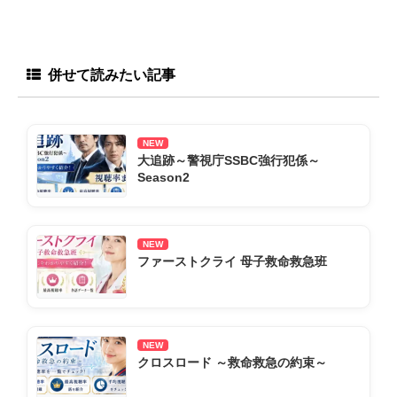
併せて読みたい記事
NEW
大追跡～警視庁SSBC強行犯係～
Season2
NEW
ファーストクライ 母子救命救急班
NEW
クロスロード ～救命救急の約束～