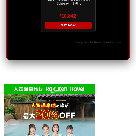
【Blu-ray】 [ 矢...
\10,842
BUY NOW
Supported by Rakuten Web Service