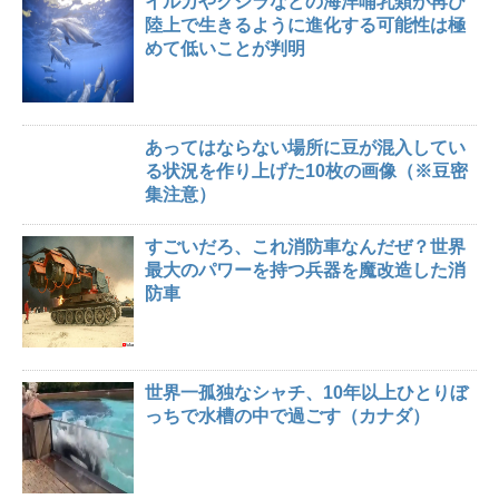
イルカやクジラなどの海洋哺乳類が再び
陸上で生きるように進化する可能性は極
めて低いことが判明
あってはならない場所に豆が混入してい
る状況を作り上げた10枚の画像（※豆密
集注意）
すごいだろ、これ消防車なんだぜ？世界
最大のパワーを持つ兵器を魔改造した消
防車
世界一孤独なシャチ、10年以上ひとりぼ
っちで水槽の中で過ごす（カナダ）