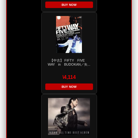
BUY NOW
【中古】 FIFTY FIVE
WAY in BUDOKAN／矢...
\4,114
BUY NOW