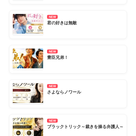
NEW
君の好きは無敵
NEW
豊臣兄弟！
NEW
さよならノワール
NEW
ブラックトリック～裁きを操る弁護人～