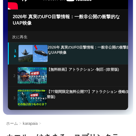
2026年 真実のUFO目撃情報：一般非公開の衝撃的な
UAP映像
次に再生
2026年 真実のUFO目撃情報：一般非公開の衝撃的
1
なUAP映像
▶
【無料映画】アトラクション -制圧- (吹替版)
2
【??期間限定無料公開??】アトラクション 侵略(吹
替版)
3
UFO最新公開ファイルで謎のオーブ目撃情報が明ら
かに
4
ホーム
>
karapaia
>
米軍UFO機密解除!! 非地球人知性体「NHI」の正体