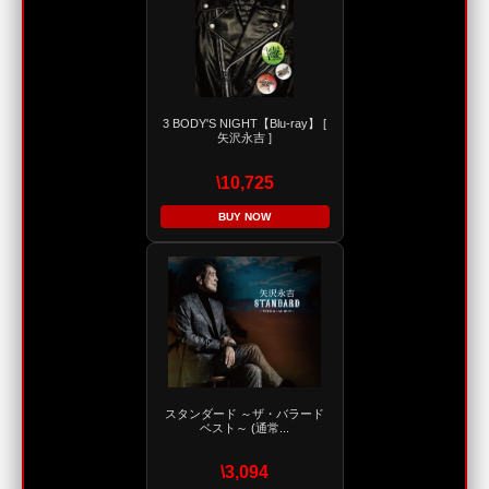
3 BODY'S NIGHT【Blu-ray】 [
矢沢永吉 ]
\10,725
BUY NOW
スタンダード ～ザ・バラード
ベスト～ (通常...
\3,094