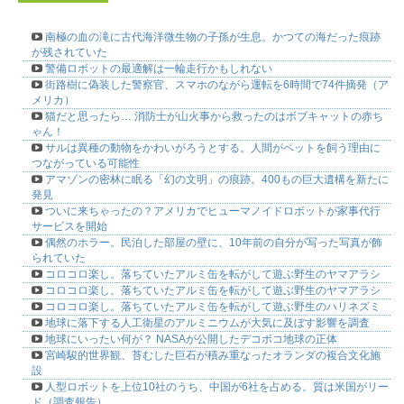
南極の血の滝に古代海洋微生物の子孫が生息。かつての海だった痕跡
が残されていた
警備ロボットの最適解は一輪走行かもしれない
街路樹に偽装した警察官、スマホのながら運転を6時間で74件摘発（ア
メリカ）
猫だと思ったら… 消防士が山火事から救ったのはボブキャットの赤ち
ゃん！
サルは異種の動物をかわいがろうとする。人間がペットを飼う理由に
つながっている可能性
アマゾンの密林に眠る「幻の文明」の痕跡。400もの巨大遺構を新たに
発見
ついに来ちゃったの？アメリカでヒューマノイドロボットが家事代行
サービスを開始
偶然のホラー。民泊した部屋の壁に、10年前の自分が写った写真が飾
られていた
コロコロ楽し。落ちていたアルミ缶を転がして遊ぶ野生のヤマアラシ
コロコロ楽し。落ちていたアルミ缶を転がして遊ぶ野生のヤマアラシ
コロコロ楽し。落ちていたアルミ缶を転がして遊ぶ野生のハリネズミ
地球に落下する人工衛星のアルミニウムが大気に及ぼす影響を調査
地球にいったい何が？ NASAが公開したデコボコ地球の正体
宮崎駿的世界観、苔むした巨石が積み重なったオランダの複合文化施
設
人型ロボットを上位10社のうち、中国が6社を占める。質は米国がリー
ド（調査報告）