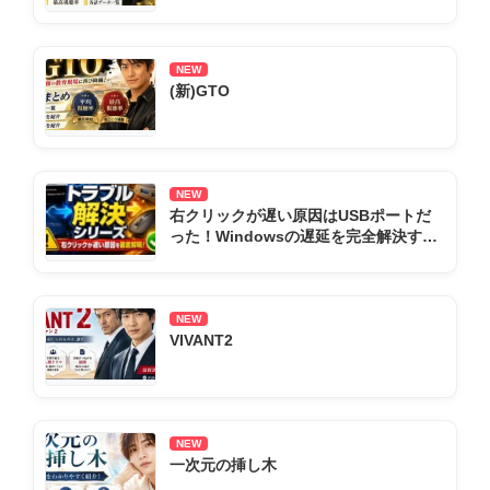
NEW
(新)GTO
NEW
右クリックが遅い原因はUSBポートだ
った！Windowsの遅延を完全解決する
全手順まとめ
NEW
VIVANT2
NEW
一次元の挿し木