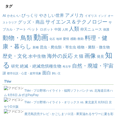
タグ
アメリカ
びっくり
やさしい世界
AI
かわいい
イギリス
インド
オー
サイエンス＆テクノロジー
グッズ・商品
サ
ストラリア
人類
ペット
仰天ニュース
ブカル・アート
ロボット
中国
保護
人間
動画
動物・鳥類
料理・健
愛情
感動
救助
化石
地球
康・暮らし
昆虫・爬虫類・寄生虫
植物・菌類・微生物
新種
知
画像
海外の反応
歴史・文化
水中生物
犬
猫
発見
る
自然・廃墟・宇宙
絶滅・絶滅危惧種生物
研究
考古学
面白
謎
都市伝説・心霊・超常現象
飼い主
TVer
TVer - プロ野球ハイライト - 福岡ソフトバンク vs. 北海道日本ハ
ム 8月6日 みずほPayPay
TVer - プロ野球ハイライト - オリックス vs. 東北楽天 8月6日 京
セラD大阪
鹿児島読売テレビ - かごしまソロ活 - 果実溢れるサワーに夏を彩