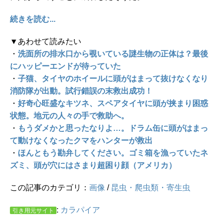
続きを読む...
▼あわせて読みたい
・
洗面所の排水口から覗いている謎生物の正体は？最後
にハッピーエンドが待っていた
・
子猫、タイヤのホイールに頭がはまって抜けなくなり
消防隊が出動。試行錯誤の末救出成功！
・
好奇心旺盛なキツネ、スペアタイヤに頭が挟まり困惑
状態。地元の人々の手で救助へ。
・
もうダメかと思ったなりよ…。ドラム缶に頭がはまっ
て動けなくなったクマをハンターが救出
・
ほんともう勘弁してください。ゴミ箱を漁っていたネ
ズミ、頭が穴にはさまり超困り顔（アメリカ）
この記事のカテゴリ：
画像
/
昆虫・爬虫類・寄生虫
:
カラパイア
引き用元サイト