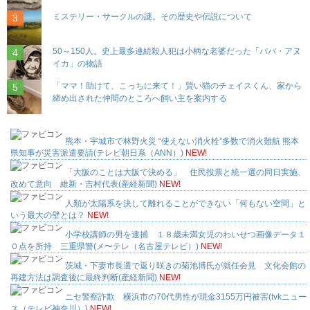
ミステリー・サークルの謎。その歴史や伝説について
50～150人。史上最多連続殺人犯は小柄な老婆だった「ババ・アヌ
イカ」の物語
「ママ！助けて、こっちに来て！」賢い猫のチェイスくん、家から
締め出された仲間のところへ飼い主を案内する
熊本・宇城市で林野火災 “使えない消火栓”多数で消火難航 熊本
県知事が災害派遣要請(テレビ朝日系（ANN）)
NEW!
「大阪のことは大阪で決める」 住民投票と統一選の同日実施、
改めて意向 維新・吉村代表(産経新聞)
NEW!
人類が太陽系を決して離れることができない「何もない空間」と
いう最大の壁とは？
NEW!
小学校講師の男を逮捕 １８歳未満女児のわいせつ画像データ１
０点を所持 三重県警(メ〜テレ（名古屋テレビ）)
NEW!
茨城・下妻市長選で返り咲きの菊池博氏が就任会見 文化会館の
再建方法は調査後に最終判断(産経新聞)
NEW!
ニセ警察詐欺 横浜市の70代男性が現金3155万円被害(tvkニュー
ス（テレビ神奈川）)
NEW!