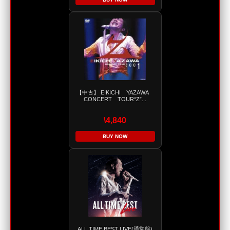
【中古】 EIKICHI YAZAWA
CONCERT TOUR“Z”...
\4,840
BUY NOW
ALL TIME BEST LIVE(通常盤)