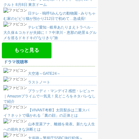
クルト 8月8日 東京ドーム
日テレ - 嗚呼!!みんなの動物園 - みりちゃ
む家のビビり猫が預かり212日で初めて…急成長!
テレビ愛知 - 岐阜あたりまえトラベル -
大久保＆コカドが夫婦に！？中津川・恵那の絶景＆グル
メを巡るドキドキの“なりきり”旅
もっと見る
ドラマ視聴率
大空港～GATE24～
ラストノート
ブラッディ・マンデイ2 感想・レビュー
｜Amazonプライムで一気見！見どころをネタバレなし
で紹介
【VIVANT考察】太田梨歩は二重スパ
イ？ネットで囁かれる「裏の顔」の正体とは
山本里菜アナ、離婚を発表。新たな人生
への前向きな決断とは
大追跡～警視庁SSBC強行犯係～