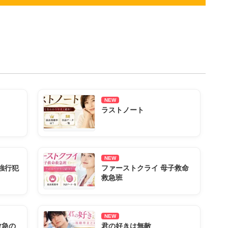
NEW
ラストノート
NEW
強行犯
ファーストクライ 母子救命
救急班
NEW
救急の
君の好きは無敵