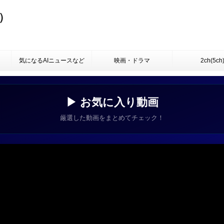
）
気になるAIニュースなど
映画・ドラマ
2ch(5ch
▶ お気に入り動画
厳選した動画をまとめてチェック！