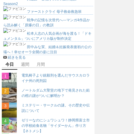
Season2
ファーストクライ 母子救命救急班
戦争の記憶を次世代へ―マンガ4作品か
ら読み解く「原爆の日」の教訓
松本人志の人気企画が海を渡る！「ドキ
ュメンタル」ついにアメリカ版が制作決定
田中みな実、結婚＆妊娠発表後初の公の
場へ！幸せオーラ全開の姿に注目
続きを見る
今日
週間
月間
電気椅子より銃殺刑を選んだサウスカロラ
イナ州の死刑囚
ノートルダム大聖堂の地下で発見された鉛
の棺の謎がついに解明か？
ミステリー・サークルの謎。その歴史や伝
説について
ゼリーなのにシュワシュワ！静岡県富士市
の学校給食名物「サイダーかん」作り方
【ネトメシ】