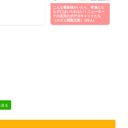
こんな看板猫がいたら、常連にな
らずにはいられない！ニューヨー
クの店先のボデガキャットたち
（ネズミ閲覧注意） (26人)
へ送る