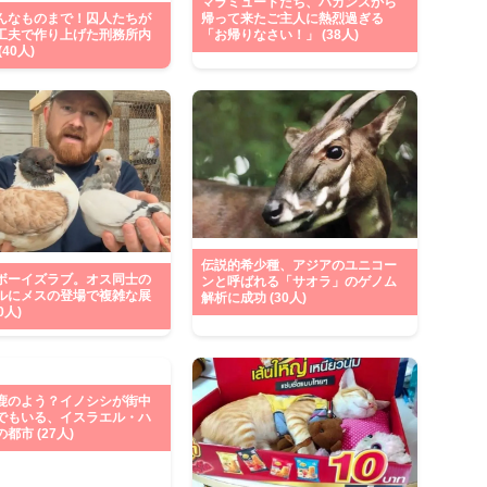
マラミュートたち、バカンスから
帰って来たご主人に熱烈過ぎる
んなものまで！囚人たちが
「お帰りなさい！」 (38人)
工夫で作り上げた刑務所内
40人)
伝説的希少種、アジアのユニコー
ボーイズラブ。オス同士の
ンと呼ばれる「サオラ」のゲノム
ルにメスの登場で複雑な展
解析に成功 (30人)
0人)
鹿のよう？イノシシが街中
でもいる、イスラエル・ハ
都市 (27人)