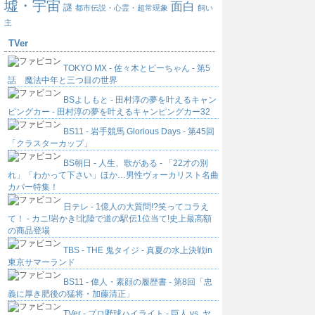
墟・宇宙
面白
謎
都市伝説・心霊・超常現象
飼い
主
TVer
TOKYO MX - 佐々木とピーちゃん - 第5
話 魔法中年と三つ目の世界
BSよしもと - 田村淳の夢を叶えるキャン
ピングカー - 田村淳の夢を叶えるキャンピングカー32
BS11 - 岩手競馬 Glorious Days - 第45回
「クラスターカップ」
BS朝日 - 人生、歌がある - 「22才の別
れ」「わかって下さい」ほか…男性ヴォーカリスト名曲
カバー特集！
日テレ - 1億人の大質問!?笑ってコラえ
て！ - カニ!岩かき!北陸で道の駅伝1位当て!史上最高額
の商品登場
TBS - THE 鬼タイジ - 真夏の水上決戦in
東京サマーランド
BS11 - 偉人・素顔の履歴書 - 第8回「忠
義に厚き肥後の猛将・加藤清正」
TVer - プロ野球ハイライト - 巨人 vs. ヤ