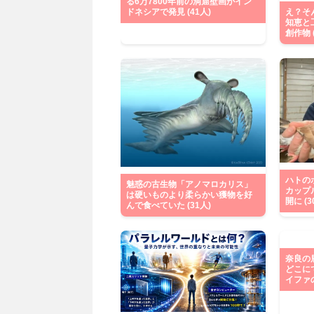
る6万7800年前の洞窟壁画がイン
ドネシアで発見 (41人)
え？そ
知恵と
創作物 (
ハトの
魅惑の古生物「アノマロカリス」
カップ
は硬いものより柔らかい獲物を好
開に (3
んで食べていた (31人)
奈良の
どこに
イファの