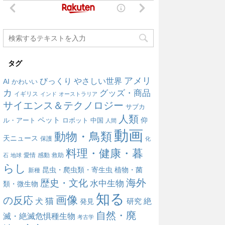
タグ
アメリ
びっくり
やさしい世界
AI
かわいい
カ
グッズ・商品
イギリス
インド
オーストラリア
サイエンス＆テクノロジー
サブカ
人類
ペット
仰
ル・アート
ロボット
中国
人間
動画
動物・鳥類
天ニュース
保護
化
料理・健康・暮
愛情
感動
救助
石
地球
らし
昆虫・爬虫類・寄生虫
植物・菌
新種
海外
歴史・文化
水中生物
類・微生物
知る
画像
の反応
犬
猫
絶
研究
発見
自然・廃
滅・絶滅危惧種生物
考古学