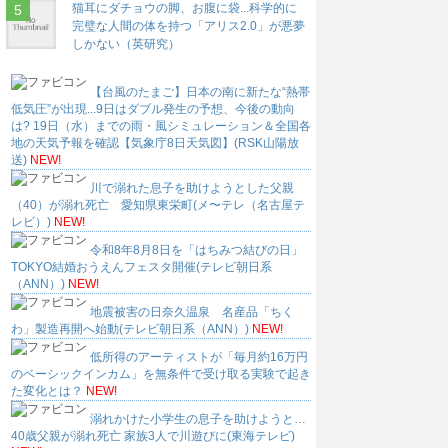
猫耳にダチョウの脚、お腹に袋...科学的に
完璧な人間の体を持つ「アリス2.0」が悪夢
しかない（英研究）
【台風のたまご】日本の南に新たな“熱帯
低気圧”が出現...9日はダブル発生の予想、今後の動向
は? 19日（水）までの雨・風シミュレーション＆全国各
地の天気予報を確認【気象庁8日天気図】(RSK山陽放
送)
NEW!
川で溺れた息子を助けようとした父親
（40）が溺れ死亡 愛知県東栄町(メ〜テレ（名古屋テ
レビ）)
NEW!
令和8年8月8日を「はちみつ結びの日」
TOKYO結婚おうえんフェスタ開催(テレビ朝日系
（ANN）)
NEW!
地震被害の日奈久温泉 名産品「ちく
わ」製造再開へ始動(テレビ朝日系（ANN）)
NEW!
低所得のアーティストが「毎月約16万円
のベーシックインカム」を無条件で受け取る実験で起き
た変化とは？
NEW!
溺れかけた小学生の息子を助けようと…
40歳父親が溺れ死亡 家族3人で川遊びに(東海テレビ)