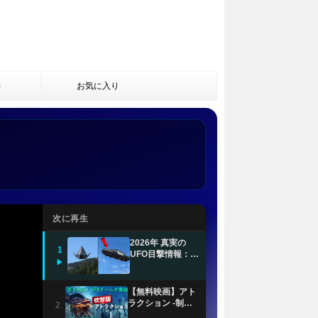
)
お気に入り
次に再生
2026年 真実の
1
UFO目撃情報：一
▶
般非公開の衝撃的
なUAP映像
【無料映画】アト
ラクション -制圧-
2
(吹替版)