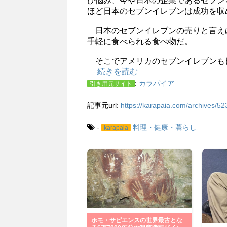
び悩み、今や日本の企業であるセブン
ほど日本のセブンイレブンは成功を収
日本のセブンイレブンの売りと言え
手軽に食べられる食べ物だ。
そこでアメリカのセブンイレブンも
続きを読む
:
カラパイア
引き用元サイト
記事元url:
https://karapaia.com/archives/5
-
料理・健康・暮らし
karapaia
ホモ・サピエンスの世界最古とな