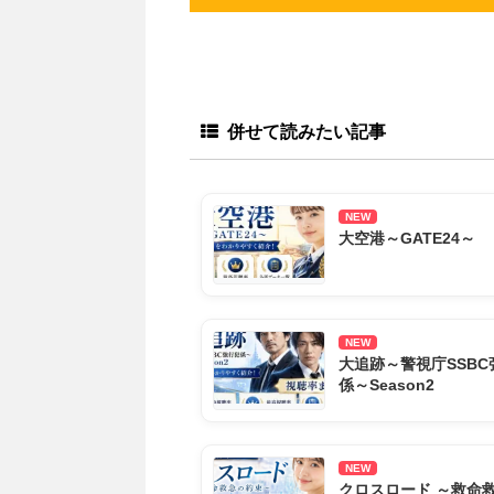
併せて読みたい記事
NEW
大空港～GATE24～
NEW
大追跡～警視庁SSBC
係～Season2
NEW
クロスロード ～救命