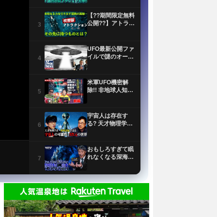
【??期間限定無料
公開??】アトラク
3
ション 侵略(吹替
版)
UFO最新公開ファ
イルで謎のオーブ
4
目撃情報が明らか
に
米軍UFO機密解
除!! 非地球人知性
5
体「NHI」の正体
前編 MUTube（ム
ー チューブ）
宇宙人は存在す
2026年7月号
る? 天才物理学
6
者・野村泰紀が研
究者としての視点
で解説！
おもしろすぎて眠
れなくなる深海の
7
話｜極限環境生物
学者/長沼毅
【イエス・キリス
トの謎】世界25億
8
人が信じる男の正
体とは？