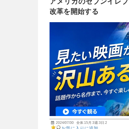
アメリカのセブンイレブ
改革を開始する
2024/07/30
全体:
15
月:
3
週:
3
日:
2
お気に入りに追加