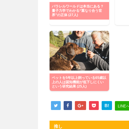
パラレルワールドは本当にある？
量子力学でわかる“重なり合う世
界”の正体 (27人)
ペットを5年以上飼っている65歳以
上の人は認知機能が低下しにくい
という研究結果 (25人)
B!
LINE
推し