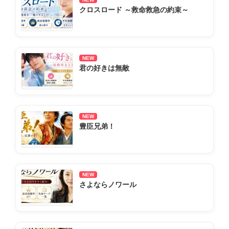
クロスロード ～救命救急の約束～
NEW
君の好きは無敵
NEW
豊臣兄弟！
NEW
さよならノワール