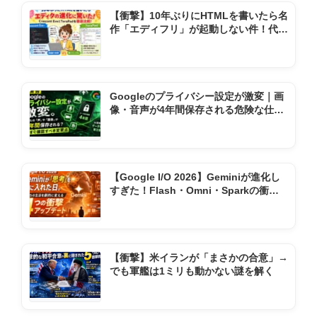
【衝撃】10年ぶりにHTMLを書いたら名
作「エディフリ」が起動しない件！代わ
りの神ソフト2選
Googleのプライバシー設定が激変｜画
像・音声が4年間保存される危険な仕様
変更とは
【Google I/O 2026】Geminiが進化し
すぎた！Flash・Omni・Sparkの衝撃
機能まとめ
【衝撃】米イランが「まさかの合意」→
でも軍艦は1ミリも動かない謎を解く