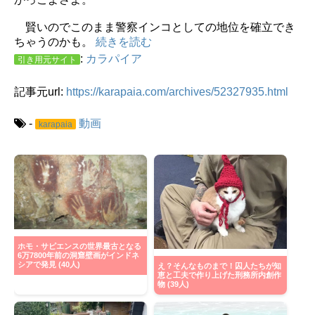
賢いのでこのまま警察インコとしての地位を確立でき
ちゃうのかも。
続きを読む
:
カラパイア
引き用元サイト
記事元url:
https://karapaia.com/archives/52327935.html
-
動画
karapaia
ホモ・サピエンスの世界最古となる
6万7800年前の洞窟壁画がインドネ
シアで発見 (40人)
え？そんなものまで！囚人たちが知
恵と工夫で作り上げた刑務所内創作
物 (39人)