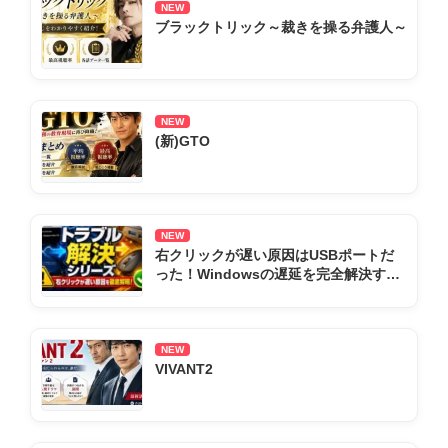
NEW
ブラックトリック～裁きを操る弁護人～
NEW
(新)GTO
NEW
右クリックが遅い原因はUSBポートだ
った！Windowsの遅延を完全解決する
全手順まとめ
NEW
VIVANT2