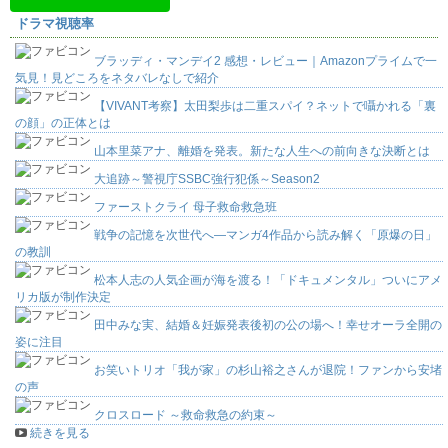
ドラマ視聴率
ブラッディ・マンデイ2 感想・レビュー｜Amazonプライムで一
気見！見どころをネタバレなしで紹介
【VIVANT考察】太田梨歩は二重スパイ？ネットで囁かれる「裏
の顔」の正体とは
山本里菜アナ、離婚を発表。新たな人生への前向きな決断とは
大追跡～警視庁SSBC強行犯係～Season2
ファーストクライ 母子救命救急班
戦争の記憶を次世代へ―マンガ4作品から読み解く「原爆の日」
の教訓
松本人志の人気企画が海を渡る！「ドキュメンタル」ついにアメ
リカ版が制作決定
田中みな実、結婚＆妊娠発表後初の公の場へ！幸せオーラ全開の
姿に注目
お笑いトリオ「我が家」の杉山裕之さんが退院！ファンから安堵
の声
クロスロード ～救命救急の約束～
続きを見る