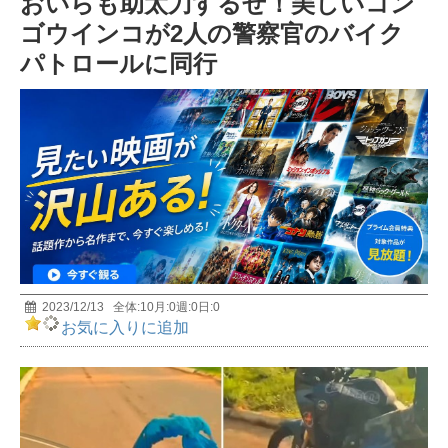
おいらも助太刀するぜ！美しいコン
前編 MUTube（ムー チューブ） 2026年7月号
5
ゴウインコが2人の警察官のバイク
パトロールに同行
宇宙人は存在する? 天才物理学者・野村泰紀が研究
者としての視点で解説！
6
おもしろすぎて眠れなくなる深海の話｜極限環境生
物学者/長沼毅
7
【イエス・キリストの謎】世界25億人が信じる男の
正体とは？
8
2023/12/13
全体:
10
月:
0
週:
0
日:
0
お気に入りに追加