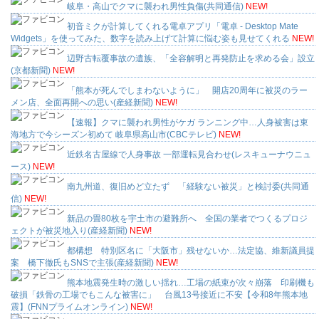
岐阜・高山でクマに襲われ男性負傷(共同通信)
NEW!
初音ミクが計算してくれる電卓アプリ「電卓 - Desktop Mate
Widgets」を使ってみた、数字を読み上げて計算に悩む姿も見せてくれる
NEW!
辺野古転覆事故の遺族、「全容解明と再発防止を求める会」設立
(京都新聞)
NEW!
「熊本が死んでしまわないように」 開店20周年に被災のラー
メン店、全面再開への思い(産経新聞)
NEW!
【速報】クマに襲われ男性がケガ ランニング中…人身被害は東
海地方で今シーズン初めて 岐阜県高山市(CBCテレビ)
NEW!
近鉄名古屋線で人身事故 一部運転見合わせ(レスキューナウニュ
ース)
NEW!
南九州道、復旧めど立たず 「経験ない被災」と検討委(共同通
信)
NEW!
新品の畳80枚を宇土市の避難所へ 全国の業者でつくるプロジ
ェクトが被災地入り(産経新聞)
NEW!
都構想 特別区名に「大阪市」残せないか…法定協、維新議員提
案 橋下徹氏もSNSで主張(産経新聞)
NEW!
熊本地震発生時の激しい揺れ…工場の紙束が次々崩落 印刷機も
破損「鉄骨の工場でもこんな被害に」 台風13号接近に不安【令和8年熊本地
震】(FNNプライムオンライン)
NEW!