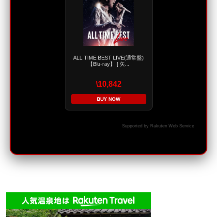
ALL TIME BEST LIVE(通常盤)
【Blu-ray】 [ 矢...
\10,842
BUY NOW
Supported by Rakuten Web Service