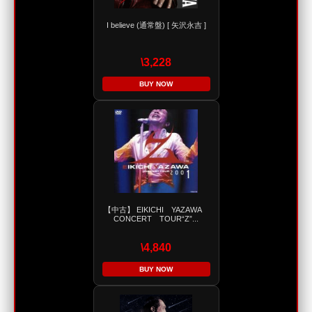
I believe (通常盤) [ 矢沢永吉 ]
\3,228
BUY NOW
【中古】 EIKICHI YAZAWA
CONCERT TOUR“Z”...
\4,840
BUY NOW