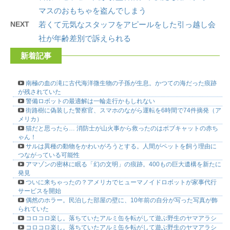
マスのおもちゃを盗んでしまう
NEXT
若くて元気なスタッフをアピールをした引っ越し会
社が年齢差別で訴えられる
新着記事
南極の血の滝に古代海洋微生物の子孫が生息。かつての海だった痕跡
が残されていた
警備ロボットの最適解は一輪走行かもしれない
街路樹に偽装した警察官、スマホのながら運転を6時間で74件摘発（ア
メリカ）
猫だと思ったら… 消防士が山火事から救ったのはボブキャットの赤ち
ゃん！
サルは異種の動物をかわいがろうとする。人間がペットを飼う理由に
つながっている可能性
アマゾンの密林に眠る「幻の文明」の痕跡。400もの巨大遺構を新たに
発見
ついに来ちゃったの？アメリカでヒューマノイドロボットが家事代行
サービスを開始
偶然のホラー。民泊した部屋の壁に、10年前の自分が写った写真が飾
られていた
コロコロ楽し。落ちていたアルミ缶を転がして遊ぶ野生のヤマアラシ
コロコロ楽し。落ちていたアルミ缶を転がして遊ぶ野生のヤマアラシ