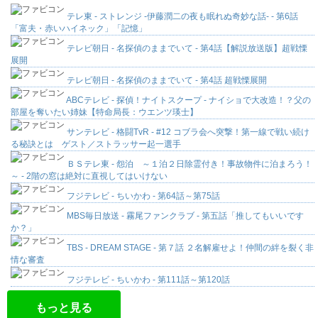
テレ東 - ストレンジ -伊藤潤二の夜も眠れぬ奇妙な話- - 第6話
「富夫・赤いハイネック」「記憶」
テレビ朝日 - 名探偵のままでいて - 第4話【解説放送版】超戦慄
展開
テレビ朝日 - 名探偵のままでいて - 第4話 超戦慄展開
ABCテレビ - 探偵！ナイトスクープ - ナイショで大改造！？父の
部屋を奪いたい姉妹【特命局長：ウエンツ瑛士】
サンテレビ - 格闘TvR - #12 コブラ会へ突撃！第一線で戦い続け
る秘訣とは ゲスト／ストラッサー起一選手
ＢＳテレ東 - 怨泊 ～１泊２日除霊付き！事故物件に泊まろう！
～ - 2階の窓は絶対に直視してはいけない
フジテレビ - ちいかわ - 第64話～第75話
MBS毎日放送 - 霧尾ファンクラブ - 第五話「推してもいいです
か？」
TBS - DREAM STAGE - 第７話 ２名解雇せよ！仲間の絆を裂く非
情な審査
フジテレビ - ちいかわ - 第111話～第120話
もっと見る