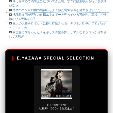
助けを求めて消防士に近づいてきた鳩。すぐに酸素吸入を行い無事飛
び立つ
植物のコケが動物の脳神経とよく似た電気信号を発生させていた
地球外文明が恒星の自転エネルギーを奪っている可能性。高校生が候
補となる天体を発見
故人の人格をロボットに移し存続させる「デジタルDNA」プロジェク
ト（アメリカ）
異世界に来ちゃった？イギリスの空を舞うリアルなドラゴンが目撃さ
れて大騒ぎ
E.YAZAWA SPECIAL SELECTION
ALL TIME BEST
ALBUM（3CD） [ 矢沢永吉 ]