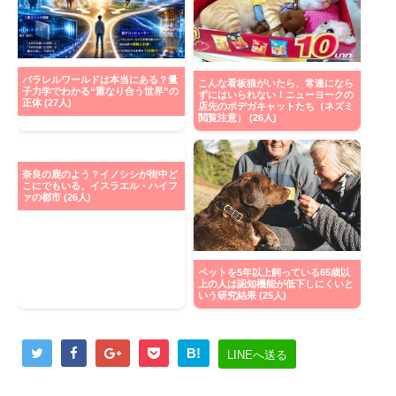
パラレルワールドは本当にある？量
こんな看板猫がいたら、常連になら
子力学でわかる“重なり合う世界”の
ずにはいられない！ニューヨークの
正体 (27人)
店先のボデガキャットたち（ネズミ
閲覧注意） (26人)
奈良の鹿のよう？イノシシが街中ど
こにでもいる、イスラエル・ハイフ
ァの都市 (26人)
ペットを5年以上飼っている65歳以
上の人は認知機能が低下しにくいと
いう研究結果 (25人)
B!
LINEへ送る