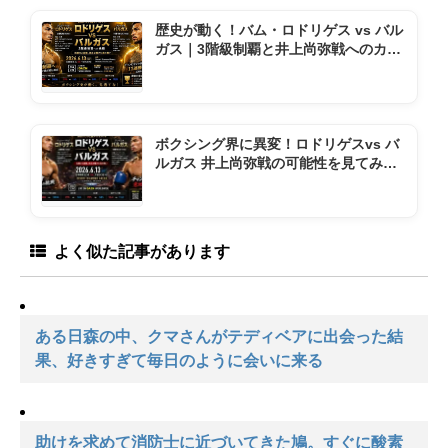
歴史が動く！バム・ロドリゲス vs バル
ガス｜3階級制覇と井上尚弥戦へのカウ
ントダウン
ボクシング界に異変！ロドリゲスvs バ
ルガス 井上尚弥戦の可能性を見てみよ
う
よく似た記事があります
ある日森の中、クマさんがテディベアに出会った結
果、好きすぎて毎日のように会いに来る
助けを求めて消防士に近づいてきた鳩。すぐに酸素