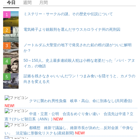
今日
週間
月間
ミステリー・サークルの謎。その歴史や伝説について
電気椅子より銃殺刑を選んだサウスカロライナ州の死刑囚
ノートルダム大聖堂の地下で発見された鉛の棺の謎がついに解明
か？
50～150人。史上最多連続殺人犯は小柄な老婆だった「ババ・アヌ
イカ」の物語
証拠を残さなきゃいいんだワン！つまみ食いを隠そうと、カメラの
向きを変える犬
クマに襲われ男性負傷 岐阜・高山、命に別条なし(共同通信)
NEW!
中道・立憲・公明 合流をめぐり食い違い 合流先は中道？立
憲？(テレビ朝日系（ANN）)
NEW!
都構想 維新で議論し、維新市長が決めた…反対会派「中身な
い」 法定協に形骸化リスクも(産経新聞)
NEW!