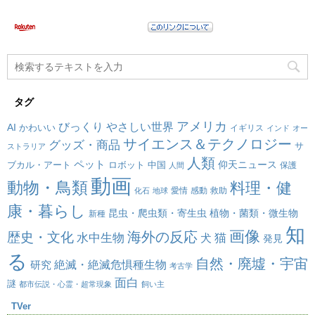
タグ
アメリカ
びっくり
やさしい世界
AI
かわいい
イギリス
インド
オー
サイエンス＆テクノロジー
グッズ・商品
サ
ストラリア
人類
ペット
仰天ニュース
ブカル・アート
ロボット
中国
保護
人間
動画
動物・鳥類
料理・健
愛情
感動
救助
化石
地球
康・暮らし
昆虫・爬虫類・寄生虫
植物・菌類・微生物
新種
知
画像
海外の反応
歴史・文化
水中生物
犬
猫
発見
る
自然・廃墟・宇宙
絶滅・絶滅危惧種生物
研究
考古学
面白
謎
都市伝説・心霊・超常現象
飼い主
TVer