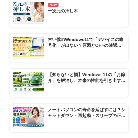
NEW
一次元の挿し木
古い僕のWindows11で「デバイスの暗
号化」が出ない？原因とOFFの確認方
法
【知らないと損】Windows 11の「お節
介」を解消し、本来の性能を引き出す極
秘設定リスト
ノートパソコンの寿命を延ばすには？シ
ャットダウン・再起動・スリープの正し
い使い方