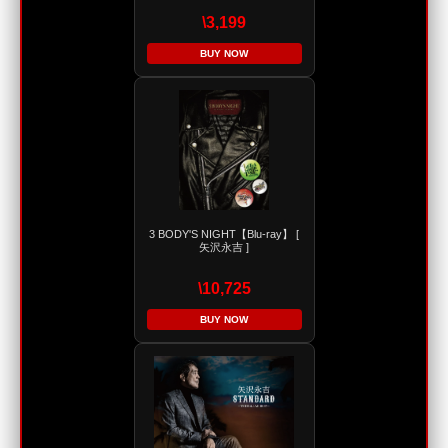
\3,199
BUY NOW
3 BODY'S NIGHT【Blu-ray】 [
矢沢永吉 ]
\10,725
BUY NOW