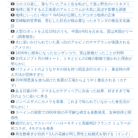
コロコロ楽し。落ちていたアルミ缶を転がして遊ぶ野生のハリネズミ
地球に落下する人工衛星のアルミニウムが大気に及ぼす影響を調査
地球にいったい何が？ NASAが公開したデコボコ地球の正体
宮崎駿的世界観、苔むした巨石が積み重なったオランダの複合文化施
設
人型ロボットを上位10社のうち、中国が6社を占める。質は米国がリー
ド（調査報告）
犬に追いかけられていた真っ白のアルビノのヤマアラシが保護される
（アメリカ）
1836年に標本になったセンザンコウ。実は新種だったことが判明
古代エジプト月の神トート。トキとヒヒの2種の動物で描かれた理由が
明らかに
バフォメットのようなヤギの頭を持つ四足歩行ロボット。暴走時の停
止方法が恐怖すぎた
20年間悪臭を放ち続けた魚醤が工場からようやく撤去される（カナ
ダ）
ある日森の中、クマさんがテディベアに出会った結果、好きすぎて毎
日のように会いに来る
ジンベエザメにカメラを装着、これまで知られていなかった食生活が
明らかに！
スペインの洞窟で1900年前の不可解な碑文を多数発見、女神崇拝と関
係性
細川たかしマストバイ！ハローキティと高級時計フランク ミュラーが
初コラボ。4モデルを発表
再生数稼ぎが目的？3人の花嫁が同じ男性と結婚式を挙げる（インド）