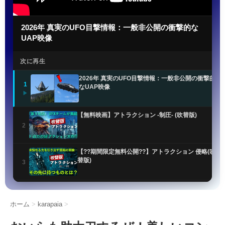
2026年 真実のUFO目撃情報：一般非公開の衝撃的な
UAP映像
次に再生
2026年 真実のUFO目撃情報：一般非公開の衝撃的
1
なUAP映像
▶
【無料映画】アトラクション -制圧- (吹替版)
2
【??期間限定無料公開??】アトラクション 侵略(吹
替版)
3
UFO最新公開ファイルで謎のオーブ目撃情報が明ら
かに
4
ホーム
>
karapaia
>
米軍UFO機密解除!! 非地球人知性体「NHI」の正体