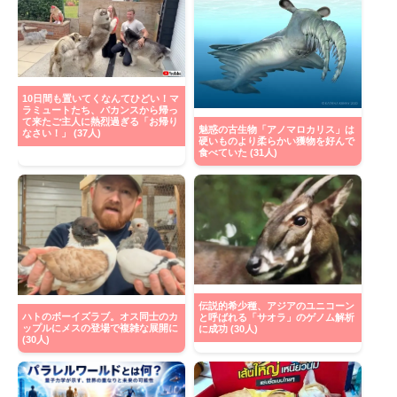
10日間も置いてくなんてひどい！マ
ラミュートたち、バカンスから帰っ
て来たご主人に熱烈過ぎる「お帰り
魅惑の古生物「アノマロカリス」は
なさい！」 (37人)
硬いものより柔らかい獲物を好んで
食べていた (31人)
伝説的希少種、アジアのユニコーン
ハトのボーイズラブ。オス同士のカ
と呼ばれる「サオラ」のゲノム解析
ップルにメスの登場で複雑な展開に
に成功 (30人)
(30人)