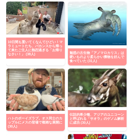
10日間も置いてくなんてひどい！マ
ラミュートたち、バカンスから帰っ
て来たご主人に熱烈過ぎる「お帰り
魅惑の古生物「アノマロカリス」は
なさい！」 (38人)
硬いものより柔らかい獲物を好んで
食べていた (31人)
伝説的希少種、アジアのユニコーン
ハトのボーイズラブ。オス同士のカ
と呼ばれる「サオラ」のゲノム解析
ップルにメスの登場で複雑な展開に
に成功 (30人)
(30人)