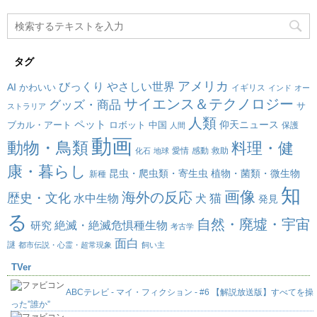
タグ
アメリカ
びっくり
やさしい世界
AI
かわいい
イギリス
インド
オー
サイエンス＆テクノロジー
グッズ・商品
サ
ストラリア
人類
ペット
仰天ニュース
ブカル・アート
ロボット
中国
保護
人間
動画
動物・鳥類
料理・健
愛情
感動
救助
化石
地球
康・暮らし
昆虫・爬虫類・寄生虫
植物・菌類・微生物
新種
知
画像
海外の反応
歴史・文化
水中生物
犬
猫
発見
る
自然・廃墟・宇宙
絶滅・絶滅危惧種生物
研究
考古学
面白
謎
都市伝説・心霊・超常現象
飼い主
TVer
ABCテレビ - マイ・フィクション - #6 【解説放送版】すべてを操
った”誰か”