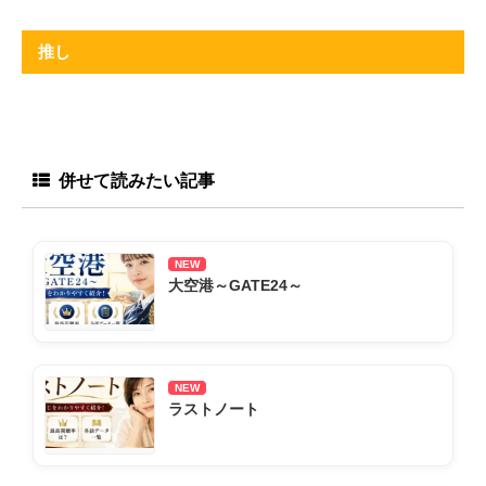
推し
併せて読みたい記事
NEW
大空港～GATE24～
NEW
ラストノート