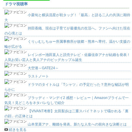
ドラマ視聴率
小栗旬と横浜流星が初タッグ！「最高」と語る二人の共演に期待
大
持田香織、現在は子育てが最優先の生活へ。ファンへ向けた現在
の心境とは
くりぃむしちゅー所属事務所が故郷・熊本へ寄付。温かい支援の
輪が広がる
レインボー池田直人と読売テレビ・佐藤佳奈アナが結婚を発表！
人気お笑い芸人と美人アナのビッグカップル誕生
大空港～GATE24～
ラストノート
ドラマのタイトルは「Tシャツ」の予定だった？意外な秘話が明
らかに
ブラッディ・マンデイ2 感想・レビュー｜Amazonプライムで一
気見！見どころをネタバレなしで紹介
【VIVANT考察】太田梨歩は二重スパイ？ネットで囁かれる「裏
の顔」の正体とは
山本里菜アナ、離婚を発表。新たな人生への前向きな決断とは
続きを見る