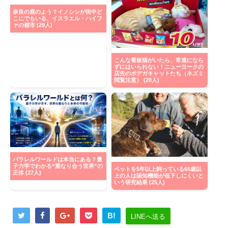
奈良の鹿のよう？イノシシが街中ど
こにでもいる、イスラエル・ハイフ
ァの都市 (29人)
こんな看板猫がいたら、常連になら
ずにはいられない！ニューヨークの
店先のボデガキャットたち（ネズミ
閲覧注意） (28人)
パラレルワールドは本当にある？量
子力学でわかる“重なり合う世界”の
ペットを5年以上飼っている65歳以
正体 (27人)
上の人は認知機能が低下しにくいと
いう研究結果 (25人)
B!
LINEへ送る