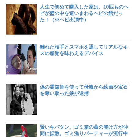
人生で初めて購入した家は、10匹ものヘ
ビが壁の中を這いまわるヘビの館だっ
た！（※ヘビ出演中）
離れた相手とスマホを通してリアルなキ
スの感覚を味わえるデバイス
偽の霊媒師を使って母親から絵画や宝石
を奪い取った娘が逮捕
賢いキバタン、ゴミ箱の蓋の開け方が仲
間に拡散。ゴミ漁りパーティーが流行中