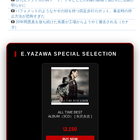
明らかに
バフォメットのようなヤギの頭を持つ四足歩行ロボット。暴走時の停
止方法が恐怖すぎた
20年間悪臭を放ち続けた魚醤が工場からようやく撤去される（カナ
ダ）
E.YAZAWA SPECIAL SELECTION
ALL TIME BEST
ALBUM（3CD） [ 矢沢永吉 ]
\3,150
BUY NOW