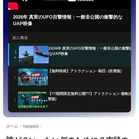
2026年 真実のUFO目撃情報：一般非公開の衝撃的な
UAP映像
次に再生
2026年 真実のUFO目撃情報：一般非公開の衝撃的
1
なUAP映像
▶
【無料映画】アトラクション -制圧- (吹替版)
2
【??期間限定無料公開??】アトラクション 侵略(吹
替版)
3
UFO最新公開ファイルで謎のオーブ目撃情報が明ら
かに
4
ホーム
>
karapaia
>
米軍UFO機密解除!! 非地球人知性体「NHI」の正体