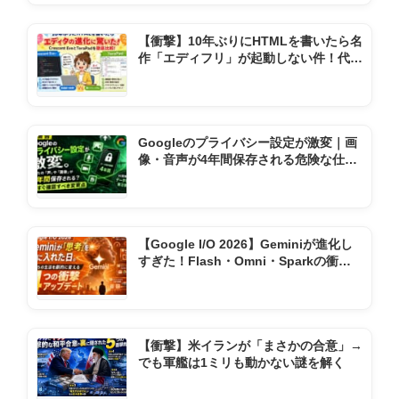
【衝撃】10年ぶりにHTMLを書いたら名
作「エディフリ」が起動しない件！代わ
りの神ソフト2選
Googleのプライバシー設定が激変｜画
像・音声が4年間保存される危険な仕様
変更とは
【Google I/O 2026】Geminiが進化し
すぎた！Flash・Omni・Sparkの衝撃
機能まとめ
【衝撃】米イランが「まさかの合意」→
でも軍艦は1ミリも動かない謎を解く