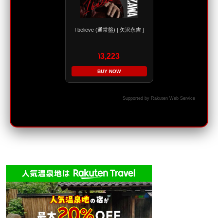
I believe (通常盤) [ 矢沢永吉 ]
\3,223
BUY NOW
Supported by Rakuten Web Service