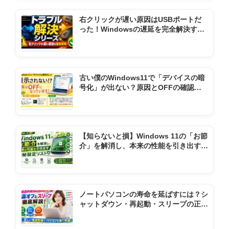
右クリックが遅い原因はUSBポートだ
った！Windowsの遅延を完全解決する
全手順まとめ
古い僕のWindows11で「デバイスの暗
号化」が出ない？原因とOFFの確認方
法
【知らないと損】Windows 11の「お節
介」を解消し、本来の性能を引き出す極
秘設定リスト
ノートパソコンの寿命を延ばすには？シ
ャットダウン・再起動・スリープの正し
い使い方