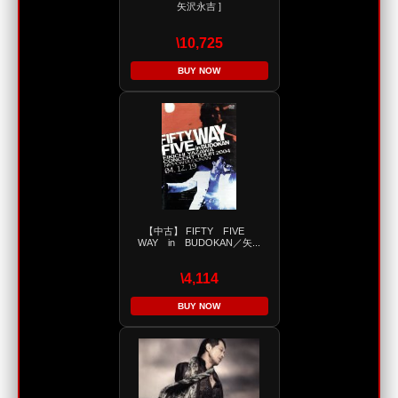
矢沢永吉 ]
\10,725
BUY NOW
【中古】 FIFTY FIVE
WAY in BUDOKAN／矢...
\4,114
BUY NOW