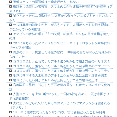
警備ロボットの最適解は一輪走行かもしれない
街路樹に偽装した警察官、スマホのながら運転を6時間で74件摘発（ア
メリカ）
猫だと思ったら… 消防士が山火事から救ったのはボブキャットの赤ち
ゃん！
サルは異種の動物をかわいがろうとする。人間がペットを飼う理由に
つながっている可能性
アマゾンの密林に眠る「幻の文明」の痕跡。400もの巨大遺構を新たに
発見
ついに来ちゃったの？アメリカでヒューマノイドロボットが家事代行
サービスを開始
偶然のホラー。民泊した部屋の壁に、10年前の自分が写った写真が飾
られていた
コロコロ楽し。落ちていたアルミ缶を転がして遊ぶ野生のハリネズミ
コロコロ楽し。落ちていたアルミ缶を転がして遊ぶ野生のヤマアラシ
コロコロ楽し。落ちていたアルミ缶を転がして遊ぶ野生のヤマアラシ
地球に落下する人工衛星のアルミニウムが大気に及ぼす影響を調査
地球にいったい何が？ NASAが公開したデコボコ地球の正体
宮崎駿的世界観、苔むした巨石が積み重なったオランダの複合文化施
設
人型ロボットを上位10社のうち、中国が6社を占める。質は米国がリー
ド（調査報告）
犬に追いかけられていた真っ白のアルビノのヤマアラシが保護される
（アメリカ）
1836年に標本になったセンザンコウ。実は新種だったことが判明
古代エジプト月の神トート。トキとヒヒの2種の動物で描かれた理由が