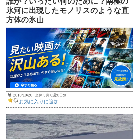
誰が？いったい何のために？南極の
前編 MUTube（ムー チューブ） 2026年7月号
5
氷河に出現したモノリスのような直
方体の氷山
宇宙人は存在する? 天才物理学者・野村泰紀が研究
者としての視点で解説！
6
おもしろすぎて眠れなくなる深海の話｜極限環境生
物学者/長沼毅
7
【イエス・キリストの謎】世界25億人が信じる男の
正体とは？
8
2018/10/26
全体:
3
月:
0
週:
0
日:
0
お気に入りに追加