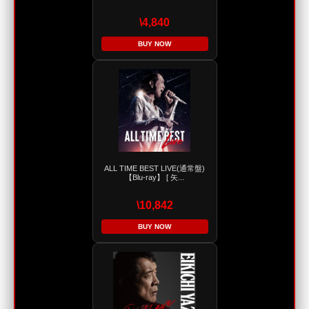
\4,840
BUY NOW
ALL TIME BEST LIVE(通常盤)
【Blu-ray】 [ 矢...
\10,842
BUY NOW