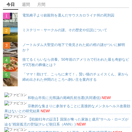
今日
週間
月間
電気椅子より銃殺刑を選んだサウスカロライナ州の死刑囚
ミステリー・サークルの謎。その歴史や伝説について
ノートルダム大聖堂の地下で発見された鉛の棺の謎がついに解明
か？
捨てるくらいなら供養。50年前のアメリカで行われた最も奇妙なピ
ザ3万枚の葬儀とは？
「ママ！助けて、こっちに来て！」賢い猫のチェイスくん、家から
締め出された仲間のところへ飼い主を案内する
和歌山市長に元県議の尾崎氏初当選(共同通信)
NEW!
宗教的な集まりに参加することに直接的なメンタルヘルス改善効
果はないとの研究結果
NEW!
【戦後81年の証言】国策が奪った家族と歳月“サヘル・ローズが
辿る”残留孤児の苦悩(テレビ朝日系（ANN）)
NEW!