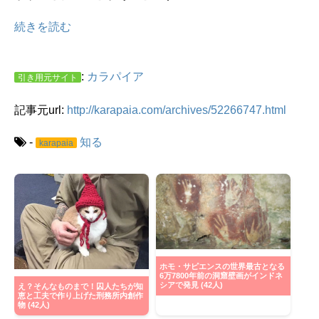
続きを読む
:
カラパイア
引き用元サイト
記事元url:
http://karapaia.com/archives/52266747.html
-
知る
karapaia
ホモ・サピエンスの世界最古となる
6万7800年前の洞窟壁画がインドネ
シアで発見 (42人)
え？そんなものまで！囚人たちが知
恵と工夫で作り上げた刑務所内創作
物 (42人)