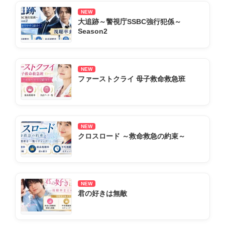
NEW
大追跡～警視庁SSBC強行犯係～
Season2
NEW
ファーストクライ 母子救命救急班
NEW
クロスロード ～救命救急の約束～
NEW
君の好きは無敵