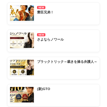
NEW
豊臣兄弟！
NEW
さよならノワール
ブラックトリック～裁きを操る弁護人～
(新)GTO