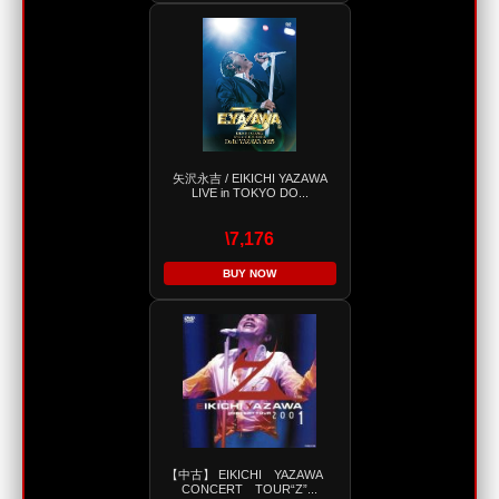
矢沢永吉 / EIKICHI YAZAWA
LIVE in TOKYO DO...
\7,176
BUY NOW
【中古】 EIKICHI YAZAWA
CONCERT TOUR“Z”...