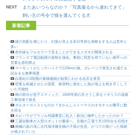
NEXT
またあいつらなのか？「写真撮るから連れてきて」
飼い主の号令で猫を運んでくる犬
新着記事
謎の気配を感じたり、幻覚が見える非日常的な体験をする人は意外と
多い
赤外線をフルカラーで見ることができるメガネが開発される
フランスで電話勧誘の規制を強化。事前に同意を得ていない相手への
営業を原則禁止
マーモットがヒッチハイクで120kmの旅。ガレージで発見され逃亡を
試みるも無事保護
白亜紀の3段階の食物連鎖が如実にわかる化石を発見
恐竜を絶滅させた小惑星、衝突時に発生した熱が地上を焼き尽くして
いた可能性
柄の部分が息子スティック。1600年前の爪そうじ具をイギリスの道路
工事現場で発見
ポルターガイストなのか？きかんしゃトーマスのオモチャが勝手に動
き回る
カピバラがブラジル州議事堂に乱入！政治に物申したかったのか？
三菱自動車が人型ロボットの量産へ。京都の工場で月1000台を目指す
南極の血の滝に古代海洋微生物の子孫が生息。かつての海だった痕跡
が残されていた