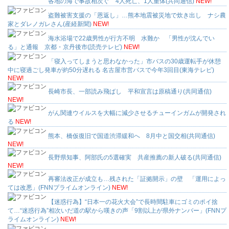
各地の海で事故相次ぐ 4人死亡、1人重体(共同通信)
NEW!
盗難被害支援の「恩返し」…熊本地震被災地で炊き出し ナシ農
家とダレノガレさん(産経新聞)
NEW!
海水浴場で22歳男性が行方不明 水難か 「男性が沈んでい
る」と通報 京都・京丹後市(読売テレビ)
NEW!
「寝入ってしまうと思わなかった」市バスの30歳運転手が休憩
中に寝過ごし発車が約50分遅れる 名古屋市営バスで今年3回目(東海テレビ)
NEW!
長崎市長、一部読み飛ばし 平和宣言は原稿通り(共同通信)
NEW!
がん関連ウイルスを大幅に減少させるチューインガムが開発され
る
NEW!
熊本、橋仮復旧で国道渋滞緩和へ 8月中と国交相(共同通信)
NEW!
長野県知事、阿部氏の5選確実 共産推薦の新人破る(共同通信)
NEW!
再審法改正が成立も…残された「証拠開示」の壁 「運用によっ
ては改悪」(FNNプライムオンライン)
NEW!
【迷惑行為】“日本一の花火大会”で長時間駐車にゴミのポイ捨
て…“迷惑行為”相次いだ道の駅から嘆きの声「9割以上が県外ナンバー」(FNNプ
ライムオンライン)
NEW!