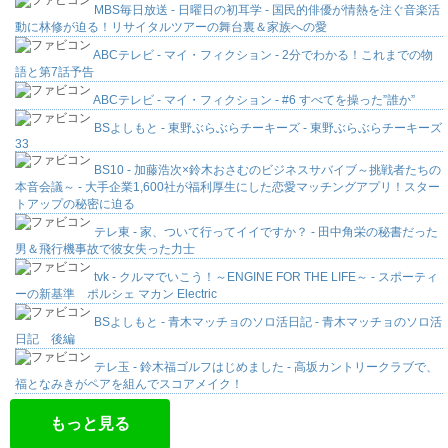
MBS毎日放送 - 日曜日の初耳学 - 国民的俳優が情熱を注ぐ音楽活
動に林修が迫る！リサイタルツアーの舞台裏＆家族への愛
ABCテレビ - マイ・フィクション - 2分でわかる！これまでの物
語と第7話予告
ABCテレビ - マイ・フィクション - #6 すべてを操った”誰か”
BSよしもと - 東野ぶらぶらチーキーズ - 東野ぶらぶらチーキーズ
33
BS10 - 加藤浩次×鈴木おさむのビジネスサバイブ～挑戦者たちの
本音会議～ - 大手企業1,600社が福利厚生にした恋愛マッチングアプリ！スター
トアップの秘密に迫る
テレ東 - 家、ついて行ってイイですか？ - 田中角栄の秘書だった
男＆飛行機事故で彼女失った力士
tvk - クルマでいこう！～ENGINE FOR THE LIFE～ - スポーティ
ーの新基準 ポルシェ マカン Electric
BSよしもと - 青木マッチョのソロ活日記 - 青木マッチョのソロ活
日記 後編
テレ玉 - 鈴木福ゴルフはじめました - 高坂カントリークラブで、
福となみきがペアを組んでスコアメイク！
もっと見る