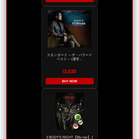
スタンダード ～ザ・バラード
ベスト～ (通常...
\3,030
BUY NOW
3 BODY'S NIGHT【Blu-ray】 [