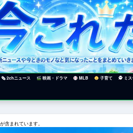
🗞 2chニュース
映画・ドラマ
MLB
子育て
🕵 ミ
クが含まれています。