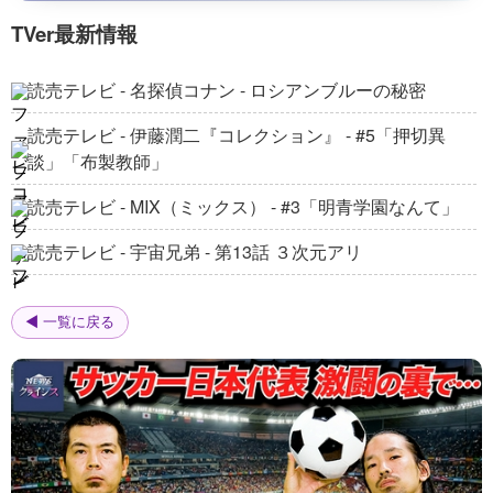
English
4
TVer最新情報
Boxoffice | SCI-FI | Full Movies
Drone Wars | SCIFI | Full Movie in English
読売テレビ - 名探偵コナン - ロシアンブルーの秘密
Boxoffice | SCI-FI | Full Movies
5
読売テレビ - 伊藤潤二『コレクション』 - #5「押切異
談」「布製教師」
Ring of Fire | SCIFI | Full Movie in English
Boxoffice | SCI-FI | Full Movies
6
読売テレビ - MIX（ミックス） - #3「明青学園なんて」
Dark Island | SCIFI | Full Movie in English
読売テレビ - 宇宙兄弟 - 第13話 ３次元アリ
Boxoffice | SCI-FI | Full Movies
7
テレ東 - 新マグロに賭けた男たち2025 新たなる船出 - 第
1話！新たな船でマグロに挑む！悲運の漁師×釣りよか。
【
本編無料公開中】ギリシャ神話の凶暴な巨獣
◀ 一覧に戻る
が、現代に目を覚ます――！逃げ場のない孤島で始
8
きむ！
まる絶望のモンスターパニック・アクション
映画カルチュア FilmIsNow Japan
『HYDRA ヒドラ』
テレ東 - 新マグロに賭けた男たち2025 新たなる船出 - 第
【
本編無料公開中】湖の真ん中で助けた男は、
2話！新たな船でマグロを釣る！悲運の漁師×釣りよか。
敵か味方か――。荒れ狂う水上で繰り広げられる絶
9
望の心理サスペンス『エマージェンシー 見知らぬ2
映画カルチュア FilmIsNow Japan
きむ！
人』
【
本編無料公開中】キアヌ・リーヴス主演！雨
テレ東 - 新マグロに賭けた男たち2025 新たなる船出 - 第