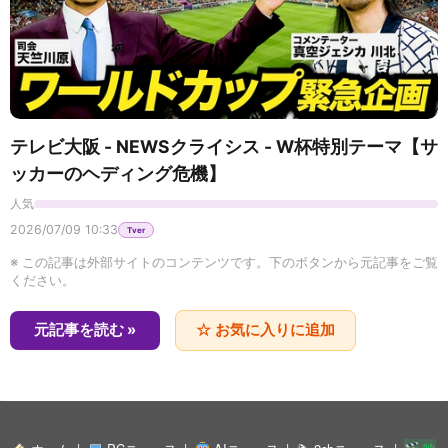
の夜、ドアを開けたことがすべての始まりだった
10
3話！不漁の海で奇跡の巨大マグロ！山本さんの長男タ
――。一夜の親切が招く最悪の監禁地獄『ノック・
映画カルチュア FilmIsNow Japan
ノック』
ケシ！
【
本編無料公開中】愛だけは、忘れたくなかっ
た――。若年性アルツハイマーと診断された元女優
11
テレ東 - 新マグロに賭けた男たち2025 新たなる船出 - 第
と、彼女を支え続けるパートナーの絆を描く感動作
映画カルチュア FilmIsNow Japan
4話！悲運の漁師・山本さん、親子の絆でマグロを釣
『レイニーのままで 消えゆく記憶』
る！
【
本編無料公開中】一度幕が開いたら、もう生
テレビ大阪 - NEWSクライシス - W杯特別テーマ【サ
きては帰れない――！遺産として受け継いだ呪われ
12
た劇場で始まる、最恐のオカルト心霊ホラー『アミ
ッカーのヘディング危機】
映画カルチュア FilmIsNow Japan
テレ東 - 新マグロに賭けた男たち2025 新たなる船出 - 第
ティヴィル・シアター 悪魔が棲む場所』
5話！巨大マグロ大爆釣！若手ナンバーワン漁師！
人気
地球攻撃 ?? 無料 映画 フル ☆日本語字幕
13
2026/07/09 10:33
Tver
テレ東 - 新マグロに賭けた男たち2025 新たなる船出 - 最
※ この記事は外部サイトのコンテンツです。下のボタンから元記事をご覧
終話！悲運の漁師・山本さん！新たな船でシーズン最後
ください。
【無料映画】アトラクション -制圧- (吹替版)
の闘い！
14
BSフジ - 甘い秘密（放送版） - 第38話
元記事を読む »
☆ お気に入りに追加
USS BATTLESHIP - Full Hollywood Action
BS12 トゥエルビ - 中国ドラマ「春花焔～Kill Me Love
Adventure Movie | English Movie | Chris H, Sean |
15
Free Movies
Me～」 - 【第９話】祭りの夜の喧噪
【??期間限定無料公開??】アトラクション 侵略(吹
日テレ - ZIP! - 金曜パーソナリティSnow Man 阿部亮平
替版)
16