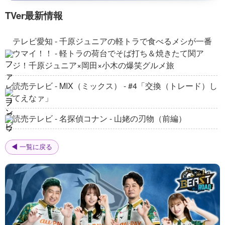
Boxoffice | SCI-FI | Full Movies
4
TVer最新情報
The Awakening of the Djinn | SCIFI | Full Movie in
テレビ愛知 - 千原ジュニアの軽トラで食べるメシが一番
English
5
ウマイ！！ - 軽トラの荷台でそば打ち＆焼きたて関ア
Boxoffice | SCI-FI | Full Movies
ジ！千原ジュニア×岡田×小木の爆笑グルメ旅
Drone Wars | SCIFI | Full Movie in English
Boxoffice | SCI-FI | Full Movies
6
読売テレビ - MIX（ミックス） - #4「交換（トレード）し
てえなァ」
Ring of Fire | SCIFI | Full Movie in English
読売テレビ - 名探偵コナン - 山姥の刃物（前編）
Boxoffice | SCI-FI | Full Movies
7
読売テレビ - 宇宙兄弟 - 第14話 壊れたメガネと足の裏
【
本編無料公開中】北極の氷から“未知の寄生生
◀ 一覧に戻る
物”が解き放たれた――！極寒の研究基地で始まる
8
読売テレビ - かんさい情報ネットten.「ナニバーサリー」
絶望の感染サバイバル『デフロスト』
映画カルチュア FilmIsNow Japan
- 【最高の夏旅SP】暑さ和らげる涼しい映像満載！スリ
ル満点徳島旅
【
本編無料公開中】衝撃の実話――。国連・巨
大組織の闇を暴いた女性捜査官。真実を知った瞬
9
間、世界中から狙われる『トゥルース 闇の告発』
映画カルチュア FilmIsNow Japan
フジテレビ - ジャンクSPORTS - 女子バスケ買い物ロケ
後編
【
本編無料公開中】ギリシャ神話の凶暴な巨獣