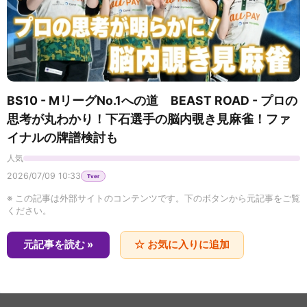
が、現代に目を覚ます――！逃げ場のない孤島で始
10
テレビ朝日 - クレヨンしんちゃん - 『幼稚園でカミナリ
まる絶望のモンスターパニック・アクション
映画カルチュア FilmIsNow Japan
『HYDRA ヒドラ』
だゾ』他
【
本編無料公開中】湖の真ん中で助けた男は、
敵か味方か――。荒れ狂う水上で繰り広げられる絶
11
MBS毎日放送 - おしゃべり小料理ゆみこ - ＃19
望の心理サスペンス『エマージェンシー 見知らぬ2
映画カルチュア FilmIsNow Japan
人』
読売テレビ - 発見！仰天！！プレミアもん！！！ 土曜は
【
本編無料公開中】キアヌ・リーヴス主演！雨
BS10 - MリーグNo.1への道 BEAST ROAD - プロの
ダメよ！ - 大阪市内・築６８年物件が衝撃㊙大変身！想
の夜、ドアを開けたことがすべての始まりだった
12
――。一夜の親切が招く最悪の監禁地獄『ノック・
思考が丸わかり！下石選手の脳内覗き見麻雀！ファ
映画カルチュア FilmIsNow Japan
像以上に整った家
ノック』
イナルの牌譜検討も
地球攻撃 ?? 無料 映画 フル ☆日本語字幕
BS朝日 - サウナを愛でたい - 東京都新宿区 黄金湯新宿店
13
人気
日本海テレビ - ガンバレルーヤの週末移住バラエティ 冠
2026/07/09 10:33
Tver
ルーヤ - 第208話 5年ぶり2回目の熱戦
【無料映画】アトラクション -制圧- (吹替版)
※ この記事は外部サイトのコンテンツです。下のボタンから元記事をご覧
14
ください。
テレビ朝日 - バチバチSTAR - うそリアクションで騙せる
か!?
USS BATTLESHIP - Full Hollywood Action
元記事を読む »
☆ お気に入りに追加
Adventure Movie | English Movie | Chris H, Sean |
15
フジテレビ - 相葉◎×部 - 相葉＆えなりがカメラ修行！絶
Free Movies
景！写真部特訓編
【??期間限定無料公開??】アトラクション 侵略(吹
替版)
16