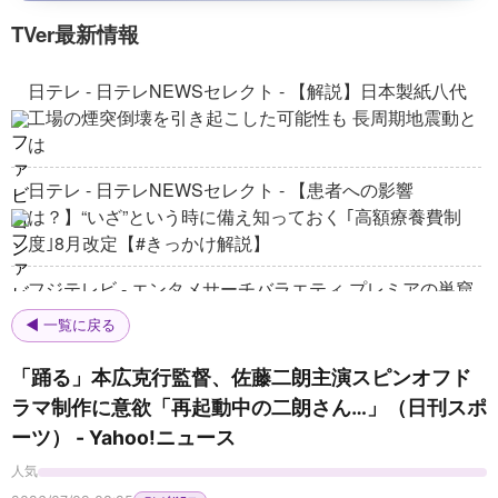
Boxoffice | SCI-FI | Full Movies
4
TVer最新情報
The Awakening of the Djinn | SCIFI | Full Movie in
日テレ - 日テレNEWSセレクト - 【解説】日本製紙八代
English
5
工場の煙突倒壊を引き起こした可能性も 長周期地震動と
Boxoffice | SCI-FI | Full Movies
は
Drone Wars | SCIFI | Full Movie in English
Boxoffice | SCI-FI | Full Movies
6
日テレ - 日テレNEWSセレクト - 【患者への影響
は？】“いざ”という時に備え知っておく ｢高額療養費制
度｣8月改定【#きっかけ解説】
Ring of Fire | SCIFI | Full Movie in English
Boxoffice | SCI-FI | Full Movies
7
フジテレビ - エンタメサーチバラエティ プレミアの巣窟
- 「逃走中」の新たな舞台・バーチャル空間で絶叫
【
無料公開中】史上最大級のメガストーム襲
◀ 一覧に戻る
来！制御不能となった地球環境と人類絶滅のカウン
8
フジテレビ - ゲームセンターCX クライマックス - 『魔界
トダウン『ザ・ストーム』
映画カルチュア FilmIsNow Japan
「踊る」本広克行監督、佐藤二朗主演スピンオフド
村』
【
本編無料公開中】アウシュビッツの絶望の中
ラマ制作に意欲「再起動中の二朗さん…」（日刊スポ
で、新しい命を守り抜いた助産師の実話――。人間
9
BSよしもと - ブラマヨ小杉の「走れ！こすっちょ」 - ブ
ーツ） - Yahoo!ニュース
の尊厳を描く不朽の歴史ドラマ『エンジェル・オ
映画カルチュア FilmIsNow Japan
ラマヨ小杉の「走れ！こすっちょ」34
ブ・アウシュビッツ』
人気
【
本編無料公開中】北極の氷から“未知の寄生生