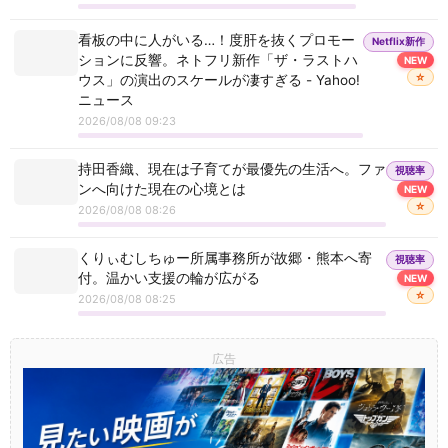
看板の中に人がいる…！度肝を抜くプロモー
Netflix新作
ションに反響。ネトフリ新作「ザ・ラストハ
NEW
☆
ウス」の演出のスケールが凄すぎる - Yahoo!
ニュース
2026/08/08 09:23
持田香織、現在は子育てが最優先の生活へ。ファ
視聴率
ンへ向けた現在の心境とは
NEW
☆
2026/08/08 08:26
くりぃむしちゅー所属事務所が故郷・熊本へ寄
視聴率
付。温かい支援の輪が広がる
NEW
☆
2026/08/08 08:25
広告