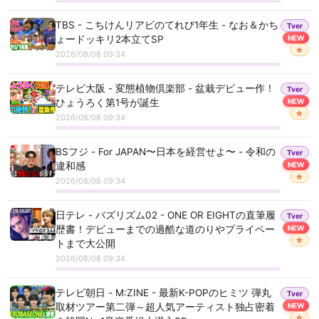
TBS - こちけんリアピのてれび1年生 - なお＆かち
Tver
ょードッキリ2本立てSP
NEW
☆
2026/08/08 09:34
テレビ大阪 - 変態植物倶楽部 - 盆栽デビュー作！
Tver
ひょうろく第1号が誕生
NEW
☆
2026/08/08 09:34
BSフジ - For JAPAN〜日本を経営せよ〜 - 令和の
Tver
違和感
NEW
☆
2026/08/08 09:34
日テレ - バズリズム02 - ONE OR EIGHTの直筆履
Tver
歴書！デビューまでの過酷な道のりやプライベー
NEW
☆
トまで大公開
2026/08/08 09:34
テレビ朝日 - M:ZINE - 最新K-POPのヒミツ 弾丸
Tver
取材ツアー第二弾～超人気アーティスト独占密着
NEW
☆