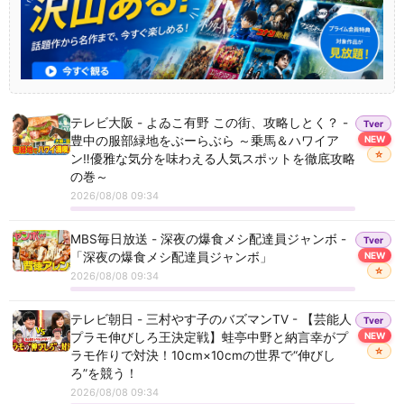
テレビ大阪 - よゐこ有野 この街、攻略しとく？ -
Tver
豊中の服部緑地をぶーらぶら ～乗馬＆ハワイア
NEW
☆
ン‼優雅な気分を味わえる人気スポットを徹底攻略
の巻～
2026/08/08 09:34
MBS毎日放送 - 深夜の爆食メシ配達員ジャンボ -
Tver
「深夜の爆食メシ配達員ジャンボ」
NEW
☆
2026/08/08 09:34
テレビ朝日 - 三村やす子のバズマンTV - 【芸能人
Tver
プラモ伸びしろ王決定戦】蛙亭中野と納言幸がプ
NEW
☆
ラモ作りで対決！10cm×10cmの世界で“伸びし
ろ”を競う！
2026/08/08 09:34