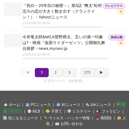
『告白－25年目の秘密－』第5話 “爽太”松村
テレビドラマ
北斗の恋が大きく動き出す（クランクイ
☆
ン！） - Yahoo!ニュース
2026/08/08 06:30
今井竜太郎&M!LK曽野舜太、互いの第一印象
映画公開
は? - 映画『仮面ライダーゼッツ』公開御礼舞
☆
台挨拶 - news.mynavi.jp
2026/08/08 06:10
◀
1
2
3
…
275
▶
1 / 275 ページ （9,618 件）
ホーム
PCニュース
AIニュース
🗞 2chニュース
映
画・ドラマ
MLB
子育て
🕵 ミステリー
フィリピン
気になるニュース
ウィルス・ハッカー情報
格闘技
人
気
お問い合わせ