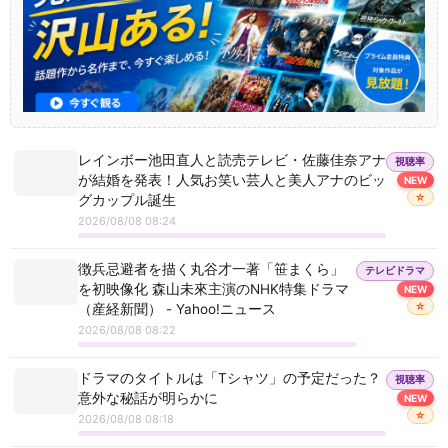
レインボー池田直人と読売テレビ・佐藤佳奈アナ
視聴率
が結婚を発表！人気お笑い芸人と美人アナのビッ
NEW
☆
グカップル誕生
2026/08/08 08:24
徴兵忌避者を描く丸谷才一著「笹まくら」
テレビドラマ
を初映像化 森山未來主演のNHK特集ドラマ
NEW
☆
（産経新聞） - Yahoo!ニュース
2026/08/08 08:22
ドラマのタイトルは「Tシャツ」の予定だった？
視聴率
意外な秘話が明らかに
NEW
☆
2026/08/08 08:18