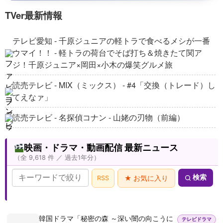
English
4
TVer最新情報
Boxoffice | SCI-FI | Full Movies
Drone Wars | SCIFI | Full Movie in English
テレビ愛知 - 千原ジュニアの軽トラで食べるメシが一番
Boxoffice | SCI-FI | Full Movies
5
ウマイ！！ - 軽トラの荷台でそば打ち＆焼きたて関ア
ジ！千原ジュニア×岡田×小木の爆笑グルメ旅
Ring of Fire | SCIFI | Full Movie in English
Boxoffice | SCI-FI | Full Movies
6
読売テレビ - MIX（ミックス） - #4「交換（トレード）し
てえなァ」
Dark Island | SCIFI | Full Movie in English
読売テレビ - 名探偵コナン - 山姥の刃物（前編）
Boxoffice | SCI-FI | Full Movies
7
読売テレビ - 宇宙兄弟 - 第14話 壊れたメガネと足の裏
【
本編無料公開中】衝撃の実話――。国連・巨
映画・ドラマ・動画配信 最新ニュース
大組織の闇を暴いた女性捜査官。真実を知った瞬
8
読売テレビ - かんさい情報ネットten.「ナニバーサリー」
（全 9,618 件 ／ 過去1年分）
間、世界中から狙われる『トゥルース 闇の告発』
映画カルチュア FilmIsNow Japan
- 【最高の夏旅SP】暑さ和らげる涼しい映像満載！スリ
検索
RSS
★ お気に入り
ル満点徳島旅
【
本編無料公開中】ギリシャ神話の凶暴な巨獣
が、現代に目を覚ます――！逃げ場のない孤島で始
9
まる絶望のモンスターパニック・アクション
映画カルチュア FilmIsNow Japan
フジテレビ - ジャンクSPORTS - 女子バスケ買い物ロケ
『HYDRA ヒドラ』
後編
【
本編無料公開中】湖の真ん中で助けた男は、
韓国ドラマ「秘密の森 ～深い闇の向こうに
テレビドラマ