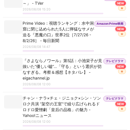
敵か味方か――。荒れ狂う水上で繰り広げられる絶
10
～」 - TVer
NEW
テレビ朝日 - クレヨンしんちゃん - 『幼稚園でカミナリ
望の心理サスペンス『エマージェンシー 見知らぬ2
映画カルチュア FilmIsNow Japan
☆
2026/08/08 15:20
人』
だゾ』他
【
本編無料公開中】キアヌ・リーヴス主演！雨
の夜、ドアを開けたことがすべての始まりだった
Prime Video：視聴ランキング：水中洞
11
Amazon Prime映画
MBS毎日放送 - おしゃべり小料理ゆみこ - ＃19
――。一夜の親切が招く最悪の監禁地獄『ノック・
映画カルチュア FilmIsNow Japan
窟に閉じ込められた5人に獰猛なサメが
NEW
ノック』
☆
迫る『悪魔の口』世界2位［7/27/26 -
読売テレビ - 発見！仰天！！プレミアもん！！！ 土曜は
【
本編無料公開中】愛だけは、忘れたくなかっ
8/2/26］ - 毎日新聞
ダメよ！ - 大阪市内・築６８年物件が衝撃㊙大変身！想
た――。若年性アルツハイマーと診断された元女優
12
2026/08/08 14:47
と、彼女を支え続けるパートナーの絆を描く感動作
映画カルチュア FilmIsNow Japan
像以上に整った家
『レイニーのままで 消えゆく記憶』
地球攻撃 ?? 無料 映画 フル ☆日本語字幕
『さよならノワール』第5話：小池栄子が見
テレビドラマ
BS朝日 - サウナを愛でたい - 東京都新宿区 黄金湯新宿店
13
抜いた“優しい嘘”…「守る」という選択が切
NEW
☆
なすぎる。考察＆感想【ネタバレ】 -
日本海テレビ - ガンバレルーヤの週末移住バラエティ 冠
eigachannel.jp
ルーヤ - 第208話 5年ぶり2回目の熱戦
【無料映画】アトラクション -制圧- (吹替版)
2026/08/08 12:00
14
テレビ朝日 - バチバチSTAR - うそリアクションで騙せる
チャン・ナラ×チェ・ジニョク×シン・ソン
テレビドラマ
か!?
USS BATTLESHIP - Full Hollywood Action
ロク共演 “架空の王室”で繰り広げられるド
NEW
Adventure Movie | English Movie | Chris H, Sean |
15
☆
ロドロ愛憎劇「皇后の品格」の魅力 -
フジテレビ - 相葉◎×部 - 相葉＆えなりがカメラ修行！絶
Free Movies
Yahoo!ニュース
景！写真部特訓編
2026/08/08 12:00
【??期間限定無料公開??】アトラクション 侵略(吹
替版)
16