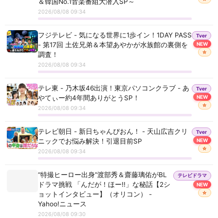
＆韓国No.1音楽番組大潜入SP～
2026/08/08 09:34
フジテレビ - 気になる世界に1歩イン！1DAY PASS
Tver
- 第17回 土佐兄弟＆本望あやかが水族館の裏側を
NEW
☆
調査！
2026/08/08 09:34
テレ東 - 乃木坂46出演！東京パソコンクラブ - あ
Tver
やてぃー約4年間ありがとうSP！
NEW
☆
2026/08/08 09:34
テレビ朝日 - 新日ちゃんぴおん！ - 天山広吉クリ
Tver
ニックでお悩み解決！引退目前SP
NEW
☆
2026/08/08 09:34
“特撮ヒーロー出身”渡部秀＆齋藤璃佑がBL
テレビドラマ
ドラマ挑戦 「んだが！ほー!!」な秘話【2シ
NEW
☆
ョットインタビュー】（オリコン） -
Yahoo!ニュース
2026/08/08 09:30