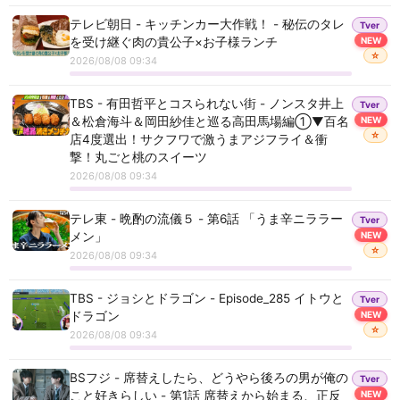
テレビ朝日 - キッチンカー大作戦！ - 秘伝のタレ
Tver
MBS毎日放送 - ごぶごぶ - 「夏休みSP！天保山・海遊館
を受け継ぐ肉の貴公子×お子様ランチ
NEW
でウルフアロンと猛暑でもひんやり観光体験」(＃666)
☆
2026/08/08 09:34
BS12 トゥエルビ - 韓国ドラマ「秘密の森 ～深い闇の向
TBS - 有田哲平とコスられない街 - ノンスタ井上
Tver
こうに～」 - 第１７話
＆松倉海斗＆岡田紗佳と巡る高田馬場編①▼百名
NEW
☆
店4度選出！サクフワで激うまアジフライ＆衝
TBS - 今さらシロー！～テストに出ないが役に立つ～ -
撃！丸ごと桃のスイーツ
岡田×秋山が中島歩と学ぶ！カレー・演劇・古着の街
2026/08/08 09:34
「下北沢」の今昔
テレ東 - 晩酌の流儀５ - 第6話 「うま辛ニララー
Tver
BS12 トゥエルビ - 韓国ドラマ「秘密の森 ～深い闇の向
メン」
NEW
こうに～」 - 第１６話
☆
2026/08/08 09:34
フジテレビ - お台場ファンライジングでブチ上がれ！～
TBS - ジョシとドラゴン - Episode_285 イトウと
Tver
ぱーてぃーちゃん真のNo.1決定戦～ - 人気コンテンツ大
ドラゴン
NEW
集合！ぱーてぃーちゃんNo.1は誰の手に！？
☆
2026/08/08 09:34
TOSテレビ大分 - リリーとリリー ～大分アート旅～ -
BSフジ - 席替えしたら、どうやら後ろの男が俺の
Tver
リリーとリリー ～大分アート旅～
こと好きらしい - 第1話 席替えから始まる、正反
NEW