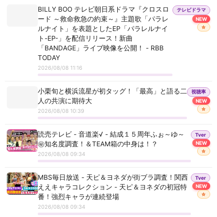
カンテレ - SUPER EIGHTと8人の関西大物MCたち - ～
BILLY BOO テレビ朝日系ドラマ『クロスロ
テレビドラマ
祝・凱旋！OSAKA愛♥忘れてまへんか？ツアー～
ード ～救命救急の約束～』主題歌「パラレ
NEW
【無料映画】A-X-L アクセル AI軍用犬と少年の友
☆
ルナイト」を表題としたEP「パラレルナイ
テレビ朝日 - なにわ男子の逆転男子 - 高橋恭平の休日に
情を描く、SFアクション！
17
ト-EP-」を配信リリース！新曲
密着！呼び出した仲良しのある人とは!?
「BANDAGE」ライブ映像を公開！ - RBB
TODAY
もし日本の秘密潜水艦2隻が中国精鋭艦隊15隻を無
MBS毎日放送 - 痛快！明石家電視台 - ＃1615「なにをき
2026/08/08 11:16
力化したら【むげん・かがみvs15隻・2028】
18
くねん」
小栗旬と横浜流星が初タッグ！「最高」と語る二
視聴率
危険な雰囲気 ?? 無料 映画 フル ☆日本語字幕
テレ東 - ＷＢＳ（ワールドビジネスサテライト） - Jリー
人の共演に期待大
NEW
19
グ開幕!稼ぐ力を追跡▽脱キックボード戦略▽決算集中日
☆
2026/08/08 10:39
通期見通しは
【無料映画】A-X-L アクセル AI軍用犬と少年の友
読売テレビ - 音道楽√ - 結成１５周年ふぉ～ゆ～
Tver
BSフジ - プライムニュース - 米国を揺さぶる中国AI 習近
情を描く、SFアクション！
20
㊙知名度調査！＆TEAM箱の中身は！？
NEW
平政権が進める新たな覇権戦略
☆
2026/08/08 09:34
TVQ九州放送 - ぐっ！ジョブ - 技術とプライドのものづ
MBS毎日放送 - 天ピ＆ヨネダが街ブラ調査！関西
Tver
くり 弊社は九州オンリーワンメーカー
ええキャラコレクション - 天ピ＆ヨネダの初冠特
NEW
☆
番！強烈キャラが連続登場
日テレ - ロイロム鉄道 ～私を待ってる人がいる～ - 秩父
2026/08/08 09:34
鉄道の旅（後編）