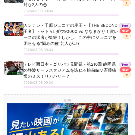
☆
対な2人の恋
フジテレビ - はやく起きた朝は・・・ - 愛知スペシャル
2026/08/08 09:34
カンテレ - モモコのOH！ソレ！み～よ！ - 知らないと恥
カンテレ - 千原ジュニアの座王 - 【THE SECOND
Tver
ずかしい!?お盆のマナークイズ
王者】トット vs ダウ90000 vs ななまがり！賞レ
NEW
☆
ースの猛者が集結！しかし、この中にジュニアを
広島テレビ - トンネル王国 グーンと飛んでけ！未来の
困らせる”悩みの種”芸人が…!?
入り口 - トンネル王国 グーンと飛んでけ！未来の入り
2026/08/08 09:34
口
テレビ西日本 - ゴリパラ見聞録 - 第216回 静岡県
Tver
カンテレ - ウラマヨ！ - 8月8日は“8祭り”！お得なサービ
の静波サーフスタジアムを訪ねる旅前編▽斉藤痛
NEW
ス大放出
☆
恨のミス！リカバリー？
2026/08/08 09:34
広告