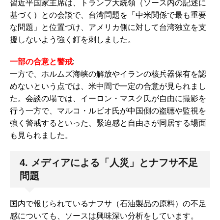
習近平国家主席は、トランプ大統領（ソース内の記述に
基づく）との会談で、台湾問題を「中米関係で最も重要
な問題」と位置づけ、アメリカ側に対して台湾独立を支
援しないよう強く釘を刺しました。
一部の合意と警戒
:
一方で、ホルムズ海峡の解放やイランの核兵器保有を認
めないという点では、米中間で一定の合意が見られまし
た。会談の場では、イーロン・マスク氏が自由に撮影を
行う一方で、マルコ・ルビオ氏が中国側の盗聴や監視を
強く警戒するといった、緊迫感と自由さが同居する場面
も見られました。
4. メディアによる「人災」とナフサ不足
問題
国内で報じられているナフサ（石油製品の原料）の不足
感についても、ソースは興味深い分析をしています。