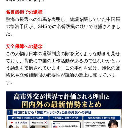
名誉毀損での逮捕
:
熱海市長選への出馬を表明し、物議を醸していた中国籍
の徐浩予氏が、SNSでの名誉毀損の疑いで逮捕されまし
た。
安全保障への懸念
:
この人物は日本の選挙制度の隙を突くような動きを見せ
ており、背後に中国の工作活動があるのではないかとい
う懸念も指摘されています。この事件を受け、帰化の厳
格化や立候補制限の必要性が議論の遡上に載っていま
す。