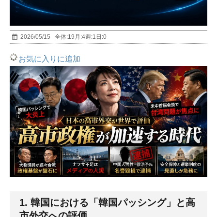
2026/05/15
全体:
19
月:
4
週:
1
日:
0
お気に入りに追加
1. 韓国における「韓国パッシング」と高
市外交への評価