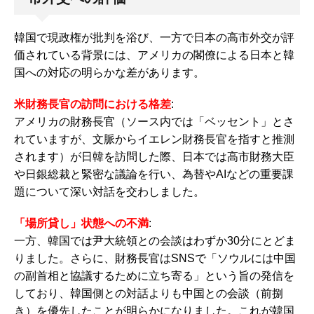
韓国で現政権が批判を浴び、一方で日本の高市外交が評
価されている背景には、アメリカの閣僚による日本と韓
国への対応の明らかな差があります。
米財務長官の訪問における格差
:
アメリカの財務長官（ソース内では「ベッセント」とさ
れていますが、文脈からイエレン財務長官を指すと推測
されます）が日韓を訪問した際、日本では高市財務大臣
や日銀総裁と緊密な議論を行い、為替やAIなどの重要課
題について深い対話を交わしました。
「場所貸し」状態への不満
:
一方、韓国では尹大統領との会談はわずか30分にとどま
りました。さらに、財務長官はSNSで「ソウルには中国
の副首相と協議するために立ち寄る」という旨の発信を
しており、韓国側との対話よりも中国との会談（前捌
き）を優先したことが明らかになりました。これが韓国