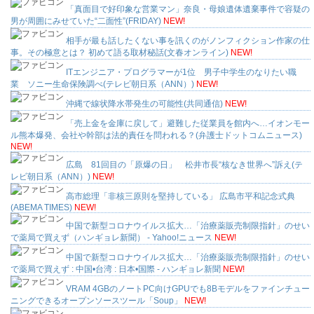
「真面目で好印象な営業マン」奈良・母娘遺体遺棄事件で容疑の
男が周囲にみせていた“二面性”(FRIDAY)
NEW!
相手が最も話したくない事を訊くのがノンフィクション作家の仕
事。その極意とは？ 初めて語る取材秘話(文春オンライン)
NEW!
ITエンジニア・プログラマーが1位 男子中学生のなりたい職
業 ソニー生命保険調べ(テレビ朝日系（ANN）)
NEW!
沖縄で線状降水帯発生の可能性(共同通信)
NEW!
「売上金を金庫に戻して」避難した従業員を館内へ…イオンモー
ル熊本爆発、会社や幹部は法的責任を問われる？(弁護士ドットコムニュース)
NEW!
広島 81回目の「原爆の日」 松井市長“核なき世界へ”訴え(テ
レビ朝日系（ANN）)
NEW!
高市総理「非核三原則を堅持している」 広島市平和記念式典
(ABEMA TIMES)
NEW!
中国で新型コロナウイルス拡大…「治療薬販売制限指針」のせい
で薬局で買えず（ハンギョレ新聞） - Yahoo!ニュース
NEW!
中国で新型コロナウイルス拡大…「治療薬販売制限指針」のせい
で薬局で買えず : 中国•台湾 : 日本•国際 - ハンギョレ新聞
NEW!
VRAM 4GBのノートPC向けGPUでも8Bモデルをファインチュー
ニングできるオープンソースツール「Soup」
NEW!