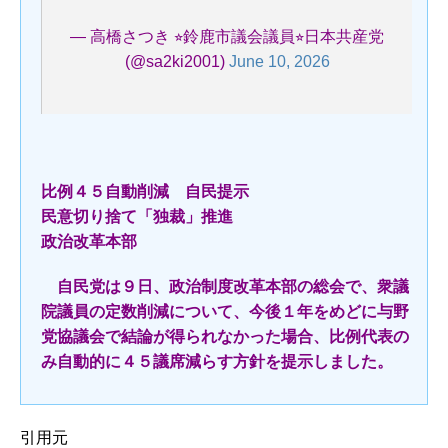
— 高橋さつき ⭐︎鈴鹿市議会議員⭐︎日本共産党
(@sa2ki2001)
June 10, 2026
比例４５自動削減 自民提示
民意切り捨て「独裁」推進
政治改革本部
自民党は９日、政治制度改革本部の総会で、衆議
院議員の定数削減について、今後１年をめどに与野
党協議会で結論が得られなかった場合、比例代表の
み自動的に４５議席減らす方針を提示しました。
引用元