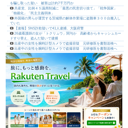
を騙し取った疑い 被害は計約7千万円か
共産党、比例４５議席削減に「最悪の民意切り捨て」「戦争国家」
「独裁化」「民主主義弱体」
外国籍の男らが運営する茨城県の解体作業場に盗難車３００台搬入し
ていた
【速報】SNS詐欺疑いで41人逮捕、大阪府警
26歳看護師の女が「トクリュウ」関与か 高齢者からキャッシュカー
ドすり替え、盗んだ疑いで逮捕
出産中の女性を腕時計型カメラで盗撮容疑 元研修医を書類送検へ
出産中の女性を腕時計型カメラで盗撮容疑 元研修医を書類送検へ