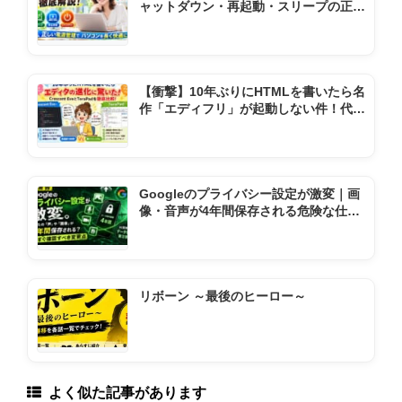
ャットダウン・再起動・スリープの正し
い使い方
【衝撃】10年ぶりにHTMLを書いたら名
作「エディフリ」が起動しない件！代わ
りの神ソフト2選
Googleのプライバシー設定が激変｜画
像・音声が4年間保存される危険な仕様
変更とは
リボーン ～最後のヒーロー～
よく似た記事があります