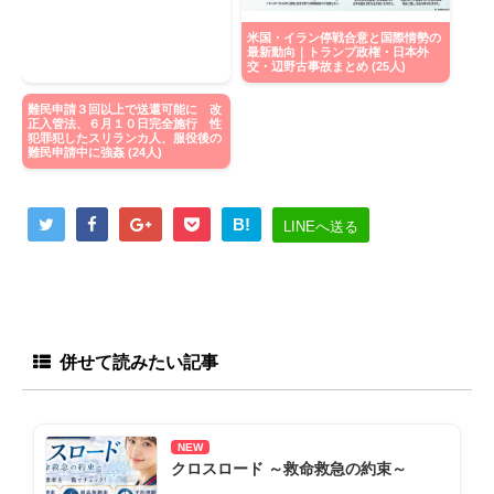
米国・イラン停戦合意と国際情勢の
最新動向｜トランプ政権・日本外
交・辺野古事故まとめ (25人)
難民申請３回以上で送還可能に 改
正入管法、６月１０日完全施行 性
犯罪犯したスリランカ人、服役後の
難民申請中に強姦 (24人)
B!
LINEへ送る
併せて読みたい記事
NEW
クロスロード ～救命救急の約束～