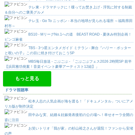
テレ東 - ドラマチックに！喋ってお焚き上げ - 浮気に対する制裁
＆自分へのご褒美グルメ
テレ玉 - Go To ニッポン - 本当の地球が見られる場所 ～福島県田
村市～
BS10 - MリーグNo.1への道 BEAST ROAD - 夏休み特別企画！
ビンゴ麻雀
TBS - 3つ星エンタメガイド ミテラン - 舞台『ハリー・ポッター
と呪いの子』この目に焼き付けておこうSP
MBS毎日放送 - ごぶごぶ - 「ごぶごぶフェス2026 2時間SP 前半
【浜田雅功発案！音楽イベント豪華アーティスト12組】」
もっと見る
ドラマ視聴率
松本人志の人気企画が海を渡る！「ドキュメンタル」ついにアメ
リカ版が制作決定
田中みな実、結婚＆妊娠発表後初の公の場へ！幸せオーラ全開の
姿に注目
お笑いトリオ「我が家」の杉山裕之さんが退院！ファンから安堵
の声