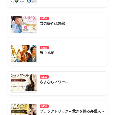
NEW
君の好きは無敵
NEW
豊臣兄弟！
NEW
さよならノワール
NEW
ブラックトリック～裁きを操る弁護人～