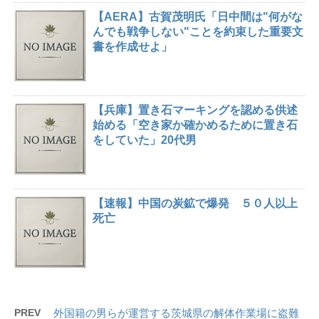
【AERA】古賀茂明氏「日中間は"何がな
んでも戦争しない"ことを約束した重要文
書を作成せよ」
【兵庫】置き石マーキングを認める供述
始める「空き家か確かめるために置き石
をしていた」20代男
【速報】中国の炭鉱で爆発 ５０人以上
死亡
PREV
外国籍の男らが運営する茨城県の解体作業場に盗難