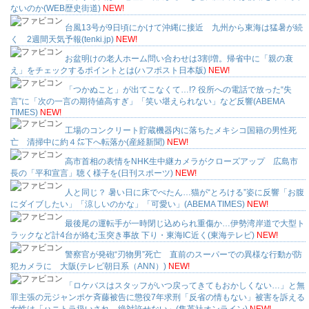
ないのか(WEB歴史街道)
NEW!
台風13号が9日頃にかけて沖縄に接近 九州から東海は猛暑が続
く 2週間天気予報(tenki.jp)
NEW!
お盆明けの老人ホーム問い合わせは3割増。帰省中に「親の衰
え」をチェックするポイントとは(ハフポスト日本版)
NEW!
「つかぬこと」が出てこなくて…!? 役所への電話で放った“失
言”に「次の一言の期待値高すぎ」「笑い堪えられない」など反響(ABEMA
TIMES)
NEW!
工場のコンクリート貯蔵機器内に落ちたメキシコ国籍の男性死
亡 清掃中に約４㍍下へ転落か(産経新聞)
NEW!
高市首相の表情をNHK生中継カメラがクローズアップ 広島市
長の「平和宣言」聴く様子を(日刊スポーツ)
NEW!
人と同じ？ 暑い日に床でぺたん…猫が“とろける”姿に反響「お腹
にダイブしたい」「涼しいのかな」「可愛い」(ABEMA TIMES)
NEW!
最後尾の運転手が一時閉じ込められ重傷か…伊勢湾岸道で大型ト
ラックなど計4台が絡む玉突き事故 下り・東海IC近く(東海テレビ)
NEW!
警察官が発砲“刃物男”死亡 直前のスーパーでの異様な行動が防
犯カメラに 大阪(テレビ朝日系（ANN）)
NEW!
「ロケバスはスタッフがいつ戻ってきてもおかしくない…」と無
罪主張の元ジャンポケ斉藤被告に懲役7年求刑「反省の情もない」被害を訴える