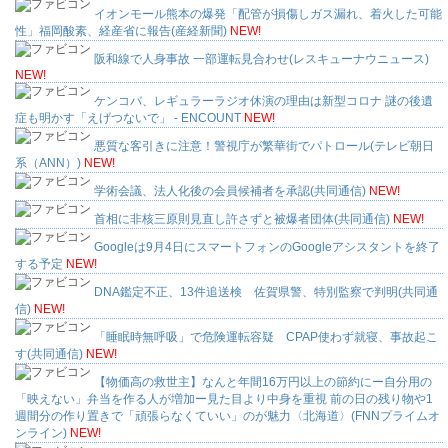
イオンモール熊本の爆発「配管が損傷しガス漏れ、着火した可能
性」福岡酸素、経産省に報告(産経新聞)
NEW!
阪和線で人身事故 一部運転見合わせ(レスキューナウニュース)
NEW!
ケンコバ、レギュラーラジオ休演の理由は新型コロナ 謎の後遺
症も明かす「えげつないで」 - ENCOUNT
NEW!
悪質な客引きに注意！警視庁が繁華街でパトロール(テレビ朝日
系（ANN）)
NEW!
学術会議、法人化後の会員候補者を承認(共同通信)
NEW!
首相に非核三原則見直し許さずと被爆者団体(共同通信)
NEW!
Googleは9月4日にスマートフォンのGoogleアシスタントを終了
する予定
NEW!
DNA鑑定不正、13件追送検 佐賀県警、特別監察で判明(共同通
信)
NEW!
「睡眠時無呼吸」で危険運転容疑 CPAP使わず就寝、事故起こ
す(共同通信)
NEW!
【物価高の救世主】なんと年間16万円以上の節約にー自分用の
「映えない」弁当を作る人が増加ー見た目より中身を重視 前の日の残り物や1
週間分の作り置きで「頑張らなくていい」のが魅力〈北海道〉(FNNプライムオ
ンライン)
NEW!