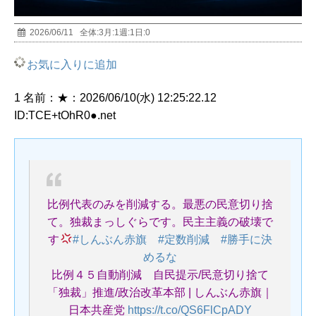
2026/06/11
全体:
3
月:
1
週:
1
日:
0
お気に入りに追加
1 名前：★：2026/06/10(水) 12:25:22.12
ID:TCE+tOhR0●.net
比例代表のみを削減する。最悪の民意切り捨
て。独裁まっしぐらです。民主主義の破壊で
す
#しんぶん赤旗
#定数削減
#勝手に決
めるな
比例４５自動削減 自民提示/民意切り捨て
「独裁」推進/政治改革本部 | しんぶん赤旗｜
日本共産党
https://t.co/QS6FlCpADY