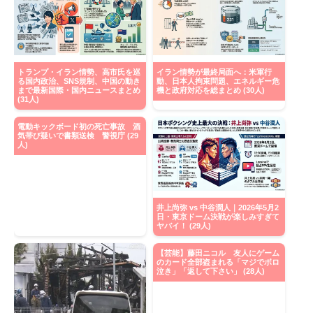
トランプ・イラン情勢、高市氏を巡
イラン情勢が最終局面へ：米軍行
る国内政治、SNS規制、中国の動き
動、日本人拘束問題、エネルギー危
まで最新国際・国内ニュースまとめ
機と政府対応を総まとめ (30人)
(31人)
電動キックボード初の死亡事故 酒
気帯び疑いで書類送検 警視庁 (29
人)
井上尚弥 vs 中谷潤人｜2026年5月2
日・東京ドーム決戦が楽しみすぎて
ヤバイ！ (29人)
【芸能】藤田ニコル 友人にゲーム
のカード全部盗まれる「マジでボロ
泣き」「返して下さい」 (28人)