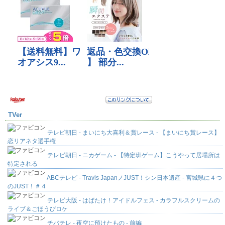
TVer
テレビ朝日 - まいにち大喜利＆賞レース - 【まいにち賞レース】
恋リアネタ選手権
テレビ朝日 - ニカゲーム - 【特定班ゲーム】こうやって居場所は
特定される
ABCテレビ - Travis JapanノJUST！シン日本遺産 - 宮城県に４つ
のJUST！＃４
テレビ大阪 - はばたけ！アイドルフェス - カラフルスクリームの
ライブ＆ごほうびロケ
チバテレ - 夜空に預けたもの - 前編