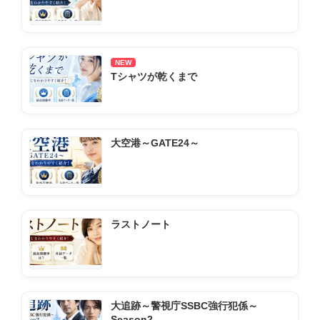
NEW
Tシャツが乾くまで
大空港～GATE24～
ラストノート
大追跡～警視庁SSBC強行犯係～
Season2