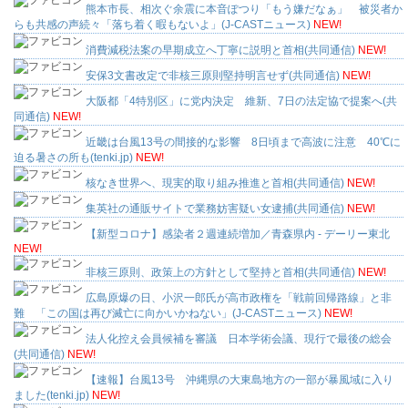
熊本市長、相次ぐ余震に本音ぽつり「もう嫌だなぁ」 被災者か
らも共感の声続々「落ち着く暇もないよ」(J-CASTニュース)
NEW!
消費減税法案の早期成立へ丁寧に説明と首相(共同通信)
NEW!
安保3文書改定で非核三原則堅持明言せず(共同通信)
NEW!
大阪都「4特別区」に党内決定 維新、7日の法定協で提案へ(共
同通信)
NEW!
近畿は台風13号の間接的な影響 8日頃まで高波に注意 40℃に
迫る暑さの所も(tenki.jp)
NEW!
核なき世界へ、現実的取り組み推進と首相(共同通信)
NEW!
集英社の通販サイトで業務妨害疑い女逮捕(共同通信)
NEW!
【新型コロナ】感染者２週連続増加／青森県内 - デーリー東北
NEW!
非核三原則、政策上の方針として堅持と首相(共同通信)
NEW!
広島原爆の日、小沢一郎氏が高市政権を「戦前回帰路線」と非
難 「この国は再び滅亡に向かいかねない」(J-CASTニュース)
NEW!
法人化控え会員候補を審議 日本学術会議、現行で最後の総会
(共同通信)
NEW!
【速報】台風13号 沖縄県の大東島地方の一部が暴風域に入り
ました(tenki.jp)
NEW!