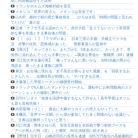
前に内容確認せずと説明
イランがホルムズ海峡封鎖を宣言
メキシコ「世界の皆さん、メキシコは安全です」
LUUP、都内で初の死亡事故発生……ひろゆき氏「時間の問題と言われ
てたけど 案の定…」
記者「ナフサ不足を認めたら？」赤沢大臣「足りてないという非現実
的な事を常識とする事自体が問題」
【（・(ｪ)・）】「クマがいる」 日本三景の京都・天橋立でクマ出
没 目撃の住民「恐怖感があった」 警察署員らが監視中
【香川】「カッてきたら、まだ刀が2、3本あるのに。カッときて、市
役所に流れ込んでったら大事だから」→職員を脅迫か 無職男（68）逮捕
【江別大学生暴行死】「俺ってそんなに悪いかな」当時18歳の男が心
境語る 座ったまま遺族に謝罪
東京・お台場に現れる「女子高生が膨らませた風船」を「回収するお
じさんたち」…近隣住民が戦慄した「ヤバすぎる正体」
大暴落した早苗トークンの補償受付開始…
トラックで6人殺したマンドライバーさん、運転中にお料理動画のスク
リーンショットの撮影に夢中だった
日刊ゲンダイ「他者を誹謗中傷するなんて許せん！高市早苗はオツム
も器も首相失格！」
内田梨瑚（りこ）、過去に大麻やコカインの売人もやっていた
木幡氏「音声データ聞いたら僕が参加してた全く関係のない会議だっ
た。文春は証拠持ってないと思う」
川口市議・岡本さゆり氏 安倍元首相を水鉄砲で撃つ射的ブースを
「アベが死んだ時（笑）」と嘲笑 AV出演疑惑に続き炎上
【野球】元中日・山崎武司氏の長男を逮捕 685万円相当の高級腕時計