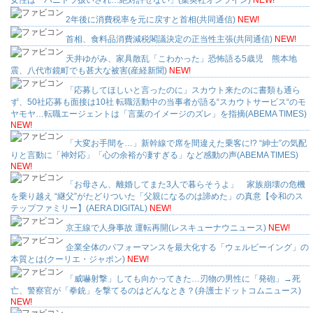
女性は「ハニトラ扱いされ…絶対許せない」(集英社オンライン)
NEW!
2年後に消費税率を元に戻すと首相(共同通信)
NEW!
首相、食料品消費減税閣議決定の正当性主張(共同通信)
NEW!
天井ゆがみ、家具散乱「こわかった」恐怖語る5歳児 熊本地
震、八代市鏡町でも甚大な被害(産経新聞)
NEW!
「応募してほしいと言ったのに」スカウト来たのに書類も通ら
ず、50社応募も面接は10社 転職活動中の当事者が語る“スカウトサービス“のモ
ヤモヤ…転職エージェントは「言葉のイメージのズレ」を指摘(ABEMA TIMES)
NEW!
「大変お手間を…」新幹線で席を間違えた乗客に!? “紳士”の気配
りと言動に「神対応」「心の余裕が凄すぎる」など感動の声(ABEMA TIMES)
NEW!
「お母さん、離婚してまた3人で暮らそうよ」 家族崩壊の危機
を乗り越え “継父”がたどりついた「父親になるのは諦めた」の真意【令和のス
テップファミリー】(AERA DIGITAL)
NEW!
京王線で人身事故 運転再開(レスキューナウニュース)
NEW!
企業全体のパフォーマンスを最大化する「ウェルビーイング」の
本質とは(クーリエ・ジャポン)
NEW!
「威嚇射撃」しても向かってきた…刃物の男性に「発砲」→死
亡、警察官が「拳銃」を撃てるのはどんなとき？(弁護士ドットコムニュース)
NEW!