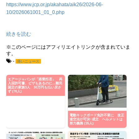
https://www.jcp.or.jp/akahata/aik26/2026-06-
10/2026061001_01_0.php
続きを読む
※このページにはアフィリエイトリンクが含まれていま
す。
-
痛いニュース
エアージャパンが「搭乗拒否」 再
入国許可書、ビザもあるのに…難民
認定の家族3人 30万円も払い戻さ
ず (76人)
電動キックボード免許不要に 改正
道交法が可決･成立 ヘルメットは
努力義務 (35人)