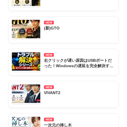
NEW
(新)GTO
NEW
右クリックが遅い原因はUSBポートだ
った！Windowsの遅延を完全解決する
全手順まとめ
NEW
VIVANT2
NEW
一次元の挿し木