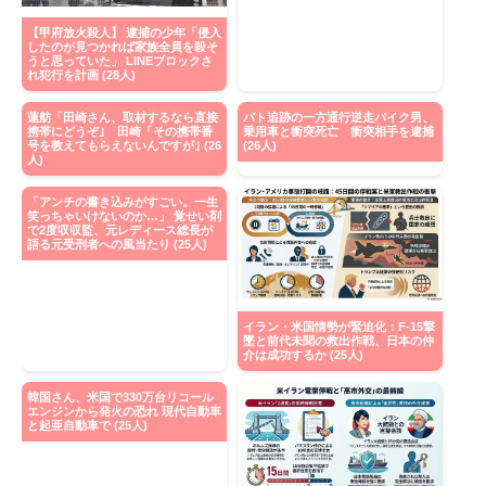
【甲府放火殺人】 逮捕の少年「侵入
したのが見つかれば家族全員を殺そ
うと思っていた」 LINEブロックさ
れ犯行を計画 (28人)
蓮舫「田崎さん、取材するなら直接
パト追跡の一方通行逆走バイク男、
携帯にどうぞ｣ 田崎「その携帯番
乗用車と衝突死亡 衝突相手を逮捕
号を教えてもらえないんですが｣ (26
(26人)
人)
「アンチの書き込みがすごい。一生
笑っちゃいけないのか…」 覚せい剤
で2度収収監、元レディース総長が
語る元受刑者への風当たり (25人)
イラン・米国情勢が緊迫化：F-15撃
墜と前代未聞の救出作戦、日本の仲
介は成功するか (25人)
韓国さん、米国で330万台リコール
エンジンから発火の恐れ 現代自動車
と起亜自動車で (25人)