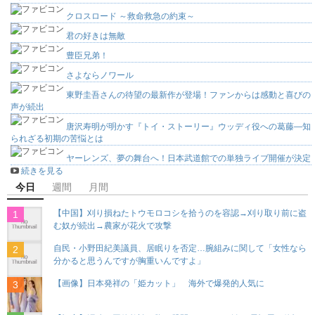
クロスロード ～救命救急の約束～
君の好きは無敵
豊臣兄弟！
さよならノワール
東野圭吾さんの待望の最新作が登場！ファンからは感動と喜びの
声が続出
唐沢寿明が明かす『トイ・ストーリー』ウッディ役への葛藤―知
られざる初期の苦悩とは
ヤーレンズ、夢の舞台へ！日本武道館での単独ライブ開催が決定
続きを見る
今日
週間
月間
【中国】刈り損ねたトウモロコシを拾うのを容認→刈り取り前に盗
む奴が続出→農家が花火で攻撃
自民・小野田紀美議員、居眠りを否定…腕組みに関して「女性なら
分かると思うんですが胸重いんですよ」
【画像】日本発祥の「姫カット」 海外で爆発的人気に