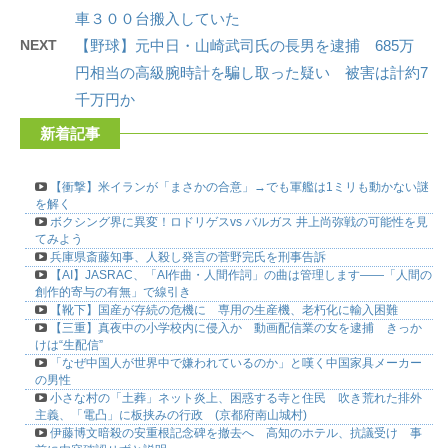
車３００台搬入していた
NEXT
【野球】元中日・山崎武司氏の長男を逮捕 685万
円相当の高級腕時計を騙し取った疑い 被害は計約7
千万円か
新着記事
【衝撃】米イランが「まさかの合意」→でも軍艦は1ミリも動かない謎
を解く
ボクシング界に異変！ロドリゲスvs バルガス 井上尚弥戦の可能性を見
てみよう
兵庫県斎藤知事、人殺し発言の菅野完氏を刑事告訴
【AI】JASRAC、「AI作曲・人間作詞」の曲は管理します――「人間の
創作的寄与の有無」で線引き
【靴下】国産が存続の危機に 専用の生産機、老朽化に輸入困難
【三重】真夜中の小学校内に侵入か 動画配信業の女を逮捕 きっか
けは“生配信”
「なぜ中国人が世界中で嫌われているのか」と嘆く中国家具メーカー
の男性
小さな村の「土葬」ネット炎上、困惑する寺と住民 吹き荒れた排外
主義、「電凸」に板挟みの行政 (京都府南山城村)
伊藤博文暗殺の安重根記念碑を撤去へ 高知のホテル、抗議受け 事