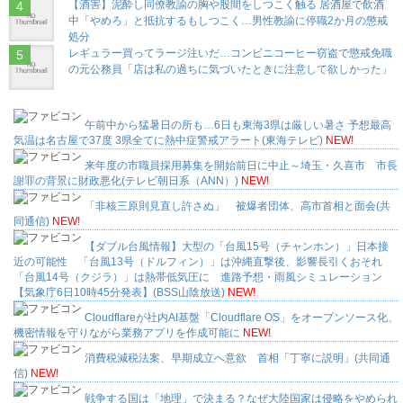
【酒害】泥酔し同僚教諭の胸や股間をしつこく触る 居酒屋で飲酒
中「やめろ」と抵抗するもしつこく…男性教諭に停職2か月の懲戒
処分
レギュラー買ってラージ注いだ…コンビニコーヒー窃盗で懲戒免職
の元公務員「店は私の過ちに気づいたときに注意して欲しかった」
午前中から猛暑日の所も…6日も東海3県は厳しい暑さ 予想最高
気温は名古屋で37度 3県全てに熱中症警戒アラート(東海テレビ)
NEW!
来年度の市職員採用募集を開始前日に中止～埼玉・久喜市 市長
謝罪の背景に財政悪化(テレビ朝日系（ANN）)
NEW!
「非核三原則見直し許さぬ」 被爆者団体、高市首相と面会(共
同通信)
NEW!
【ダブル台風情報】大型の「台風15号（チャンホン）」日本接
近の可能性 「台風13号（ドルフィン）」は沖縄直撃後、影響長引くおそれ
「台風14号（クジラ）」は熱帯低気圧に 進路予想・雨風シミュレーション
【気象庁6日10時45分発表】(BSS山陰放送)
NEW!
Cloudflareが社内AI基盤「Cloudflare OS」をオープンソース化、
機密情報を守りながら業務アプリを作成可能に
NEW!
消費税減税法案、早期成立へ意欲 首相「丁寧に説明」(共同通
信)
NEW!
戦争する国は「地理」で決まる？なぜ大陸国家は侵略をやめられ