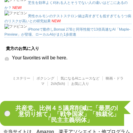
芝生を効率よく刈れる人とそうでない人の違いはどこにあるの
か？
NEW!
男性ホルモンのテストステロン値は高すぎても低すぎてもうつ病
のリスクが高いとの研究結果
NEW!
iPhoneで動作しBonsai 27Bと同等性能で13倍高速なAI「Maple-
Preview」が登場、ローカルAIがまた1歩前進
貴方のお気に入り
Your favorites will be here.
ミステリー
ボクシング
気になるAIニュースなど
映画・ドラ
マ
2ch(5ch)
お気に入り
共産党、比例４５議席削減に「最悪の民
意切り捨て」「戦争国家」「独裁化」
「民主主義弱体」
※当サイトは、Amazon、楽天アソシエイト・他プログラム