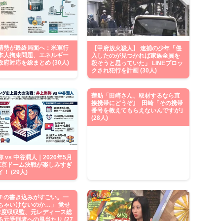
情勢が最終局面へ：米軍行
【甲府放火殺人】 逮捕の少年「侵
本人拘束問題、エネルギー
入したのが見つかれば家族全員を
府対応を総まとめ (30人)
殺そうと思っていた」 LINEブロッ
クされ犯行を計画 (30人)
蓮舫「田崎さん、取材するなら直
接携帯にどうぞ｣ 田崎「その携帯
番号を教えてもらえないんですが｣
(28人)
 vs 中谷潤人｜2026年5月
東京ドーム決戦が楽しみすぎ
！ (29人)
チの書き込みがすごい。一
ちゃいけないのか…」 覚せ
2度収収監、元レディース総
る元受刑者への風当たり (27