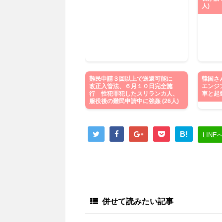
人)
難民申請３回以上で送還可能に
韓国さ
改正入管法、６月１０日完全施
エンジ
行 性犯罪犯したスリランカ人、
車と起亜
服役後の難民申請中に強姦 (26人)
B!
LINE
併せて読みたい記事