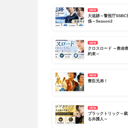
NEW
大追跡～警視庁SSBC
係～Season2
NEW
クロスロード ～救命
約束～
NEW
豊臣兄弟！
NEW
ブラックトリック～裁
る弁護人～