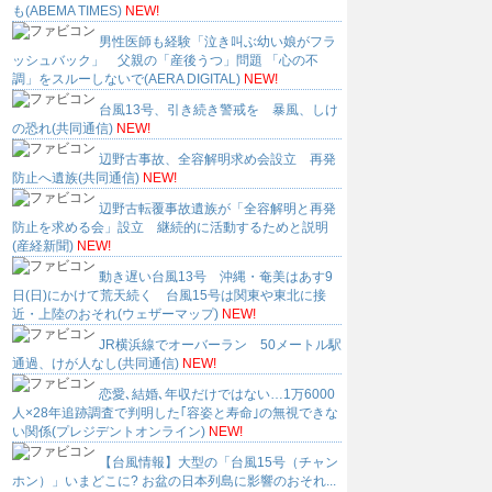
も(ABEMA TIMES)
NEW!
男性医師も経験「泣き叫ぶ幼い娘がフラ
ッシュバック」 父親の「産後うつ」問題 「心の不
調」をスルーしないで(AERA DIGITAL)
NEW!
台風13号、引き続き警戒を 暴風、しけ
の恐れ(共同通信)
NEW!
辺野古事故、全容解明求め会設立 再発
防止へ遺族(共同通信)
NEW!
辺野古転覆事故遺族が「全容解明と再発
防止を求める会」設立 継続的に活動するためと説明
(産経新聞)
NEW!
動き遅い台風13号 沖縄・奄美はあす9
日(日)にかけて荒天続く 台風15号は関東や東北に接
近・上陸のおそれ(ウェザーマップ)
NEW!
JR横浜線でオーバーラン 50メートル駅
通過、けが人なし(共同通信)
NEW!
恋愛､結婚､年収だけではない…1万6000
人×28年追跡調査で判明した｢容姿と寿命｣の無視できな
い関係(プレジデントオンライン)
NEW!
【台風情報】大型の「台風15号（チャン
ホン）」いまどこに? お盆の日本列島に影響のおそれ...