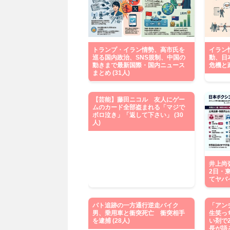
トランプ・イラン情勢、高市氏を
イラン
巡る国内政治、SNS規制、中国の
動、日
動きまで最新国際・国内ニュース
危機と政
まとめ (31人)
【芸能】藤田ニコル 友人にゲー
ムのカード全部盗まれる「マジで
ボロ泣き」「返して下さい」 (30
人)
井上尚弥
2日・
てヤバイ
パト追跡の一方通行逆走バイク
「アン
男、乗用車と衝突死亡 衝突相手
生笑っ
を逮捕 (28人)
い剤で
長が語