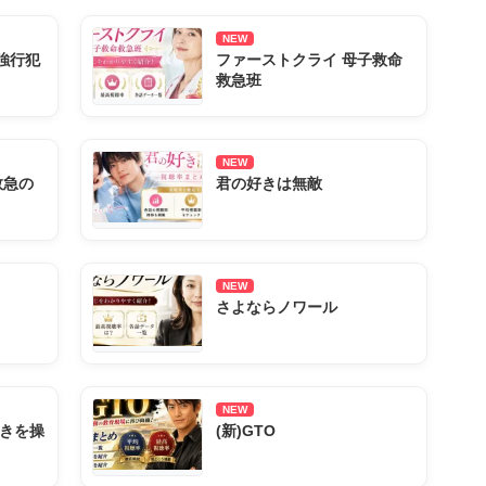
NEW
強行犯
ファーストクライ 母子救命
救急班
NEW
救急の
君の好きは無敵
NEW
さよならノワール
NEW
きを操
(新)GTO