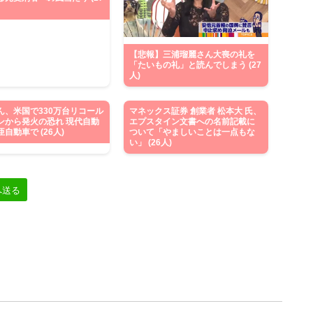
【悲報】三浦瑠麗さん大喪の礼を
「たいもの礼」と読んでしまう (27
人)
ん、米国で330万台リコール
マネックス証券 創業者 松本大 氏、
ンから発火の恐れ 現代自動
エプスタイン文書への名前記載に
自動車で (26人)
ついて「やましいことは一点もな
い」 (26人)
へ送る