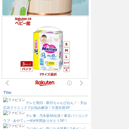
TVer
テレビ朝日 - 新日ちゃんぴおん！ - 天山
広吉クリニックでお悩み解決！引退目前SP
テレ東 - 乃木坂46出演！東京パソコンク
ラブ - あやてぃー約4年間ありがとうSP！
フジテレビ - 気になる世界に1歩イン！