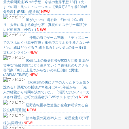
最大瞬間風速35 m/s予想 今後の進路予想 18日（火）
までの雨・風シミュレーション【気象庁8日午前10時5
分発表】(RSK山陽放送)
NEW!
風がないのに鳴る鈴 幻の道？0の通
り 大量に集まる奇妙な石 真夏のミステリー追跡(テ
レビ朝日系（ANN）)
NEW!
「沖縄の海でゲーム三昧」「ディズニー
でスマホめぐり親子喧嘩」旅先でスマホを手放さない子
ども、親はどうする？ 親も見直したい3つのルール(集
英社オンライン)
NEW!
65歳以上の単身世帯が933万世帯 集団が
苦手な“高齢男性”はどう生きていく？孤独死のリスクも
専門家「8日以上見つからないのも圧倒的に男性」
(ABEMA TIMES)
NEW!
《水深1mの川にクマの入ったドラム缶を
沈める》溺死での捕獲グマ処分は4～5年前から 「先
人の経験から時間を決めていた」「溺死だけがフォーカ
スされ困惑」と町の担当者(NEWSポストセブン)
NEW!
辺野古転覆事故遺族が全容解明求める会
設立(共同通信)
NEW!
熊本地震の死者39人に 家屋被害1万8千
棟(共同通信)
NEW!