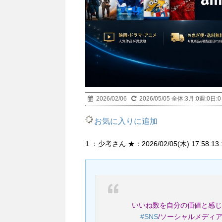
2026/02/06
2026/05/05
全体:
3
月:
0
週:
0
日:
0
お気に入りに追加
1 ：少考さん ★：2026/02/05(木) 17:58:13.16
いいね数を自分の価値と感じ
#SNS
/ソーシャルメディ