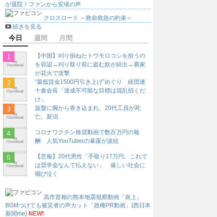
が退院！ファンから安堵の声
クロスロード ～救命救急の約束～
続きを見る
今日
週間
月間
【中国】刈り損ねたトウモロコシを拾うの
を容認→刈り取り前に盗む奴が続出→農家
が花火で攻撃
“最低賃金1500円引き上げ”めぐり 経団連
十倉会長「達成不可能な目標は混乱招くだ
け」
旋盤に腕から巻き込まれ、20代工員が死
亡。新潟
コロナワクチン推奨動画で数百万円の報
酬 人気YouTuberの暴露が波紋
【悲報】20代男性「手取り17万円。これで
は奨学金なんて払えない」 厳しい社会に
咽び泣く
高市首相の熊本地震視察動画「炎上」
BGMつけても被災者の声カット「政権PR動画」(西日本
新聞me)
NEW!