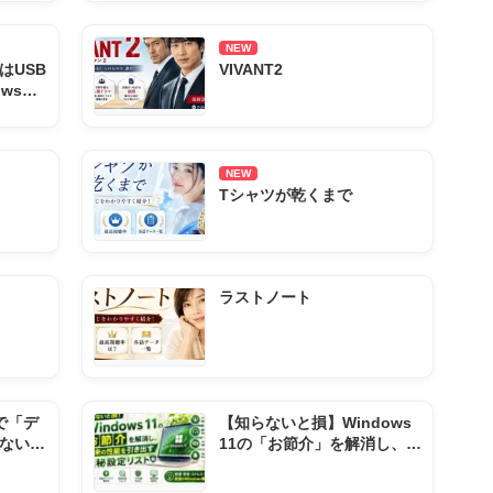
NEW
はUSB
VIVANT2
wsの
手順ま
NEW
Tシャツが乾くまで
ラストノート
1で「デ
【知らないと損】Windows
ない？
11の「お節介」を解消し、本
来の性能を引き出す極秘設定
リスト