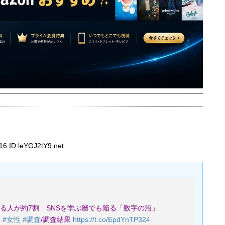
 ID:leYGJ2tY9.net
る人が約7割 SNSを学ぶ層でも陥る「数字の沼」
ア
#女性
#調査
/調査結果
https://t.co/EpdYnTP324