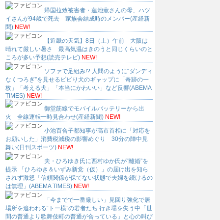
帰国拉致被害者・蓮池薫さんの母、ハツ
イさんが94歳で死去 家族会結成時のメンバー(産経新
聞)
NEW!
【近畿の天気】8日（土）午前 大阪は
晴れて厳しい暑さ 最高気温はきのうと同じくらいのと
ころが多い予想(読売テレビ)
NEW!
ソファで足組み!? 人間のように“ダンディ
なくつろぎ”を見せるビビり犬のギャップに「奇跡の一
枚」「考える犬」「本当にかわいい」など反響(ABEMA
TIMES)
NEW!
御堂筋線でモバイルバッテリーから出
火 全線運転一時見合わせ(産経新聞)
NEW!
小池百合子都知事が高市首相に「対応を
お願いした」消費税減税の影響めぐり 30分の陣中見
舞い(日刊スポーツ)
NEW!
夫・ひろゆき氏に西村ゆか氏が“離婚”を
提示 「ひろゆき＆いずみ新党（仮）」の届け出を知ら
されず激怒「信頼関係が保てない状態で夫婦を続けるの
は無理」(ABEMA TIMES)
NEW!
「今までで一番厳しい」見回り強化で居
場所を追われる“トー横”の若者たち 行き場を失う中「世
間の普通より歌舞伎町の普通が合っている」と心の叫び