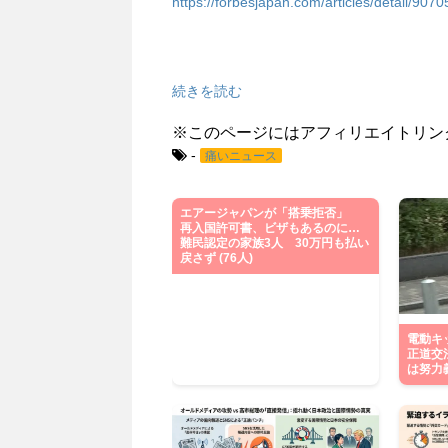
https://forbesjapan.com/articles/detail/9070
続きを読む
※このページにはアフィリエイトリン
-
痛いニュース
エアージャパンが「搭乗拒否」
再入国許可書、ビザもあるのに…
難民認定の家族3人 30万円も払い
戻さず (76人)
電動キ
正道交
は努力義