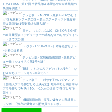
1DAY PASS - 第17回 土佐兄弟＆本望あやかが水族館の
裏側を調査！
テレビ朝日 - M:ZINE - 最新K-POPのヒミ
ツ 弾丸取材ツアー第二弾～超人気アーティスト独占密
着＆韓国No.1音楽番組大潜入SP～
日テレ - バズリズム02 - ONE OR EIGHT
の直筆履歴書！デビューまでの過酷な道のりやプライベ
ートまで大公開
BSフジ - For JAPAN〜日本を経営せよ〜
- 令和の違和感
テレビ大阪 - 変態植物倶楽部 - 盆栽デビ
ュー作！ひょうろく第1号が誕生
TBS - こちけんリアピのてれび1年生 - な
お＆かちょードッキリ2本立てSP
テレビ朝日 - 三村やす子のバズマンTV -
【芸能人プラモ伸びしろ王決定戦】蛙亭中野と納言幸が
プラモ作りで対決！10cm×10cmの世界で“伸びしろ”を
競う！
MBS毎日放送 - 深夜の爆食メシ配達員ジ
ャンボ - 「深夜の爆食メシ配達員ジャンボ」