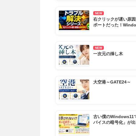
NEW
右クリックが遅い原因
ポートだった！Windo
遅延を完全解決する全
とめ
NEW
一次元の挿し木
大空港～GATE24～
古い僕のWindows1
バイスの暗号化」が出
原因とOFFの確認方法