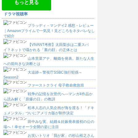
もっと見る
ドラマ視聴率
ブラッディ・マンデイ2 感想・レビュー
｜Amazonプライムで一気見！見どころをネタバレなし
で紹介
【VIVANT考察】太田梨歩は二重スパ
イ？ネットで囁かれる「裏の顔」の正体とは
山本里菜アナ、離婚を発表。新たな人生
への前向きな決断とは
大追跡～警視庁SSBC強行犯係～
Season2
ファーストクライ 母子救命救急班
戦争の記憶を次世代へ―マンガ4作品か
ら読み解く「原爆の日」の教訓
松本人志の人気企画が海を渡る！「ドキ
ュメンタル」ついにアメリカ版が制作決定
田中みな実、結婚＆妊娠発表後初の公の
場へ！幸せオーラ全開の姿に注目
お笑いトリオ「我が家」の杉山裕之さん