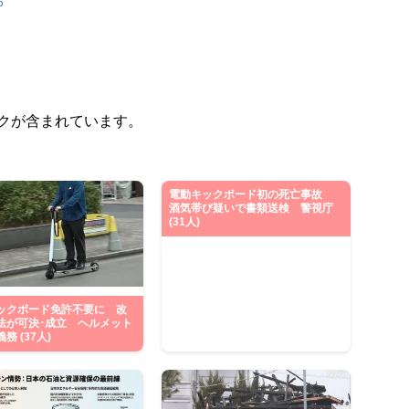
5
クが含まれています。
電動キックボード初の死亡事故
酒気帯び疑いで書類送検 警視庁
(31人)
ックボード免許不要に 改
法が可決･成立 ヘルメット
務 (37人)