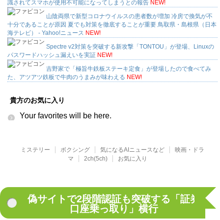
識されてスマホが使用不可能になってしまうとの報告
NEW!
山陰両県で新型コロナウイルスの患者数が増加 冷房で換気が不
十分であることが原因 夏でも対策を徹底することが重要 鳥取県・島根県（日本
海テレビ） - Yahoo!ニュース
NEW!
Spectre v2対策を突破する新攻撃「TONTOU」が登場、Linuxの
パスワードハッシュ漏えいを実証
NEW!
吉野家で「極旨牛鉄板ステーキ定食」が登場したので食べてみ
た、アツアツ鉄板で牛肉のうまみが味わえる
NEW!
貴方のお気に入り
Your favorites will be here.
ミステリー
ボクシング
気になるAIニュースなど
映画・ドラ
マ
2ch(5ch)
お気に入り
偽サイトで2段階認証も突破する「証券
口座乗っ取り」横行