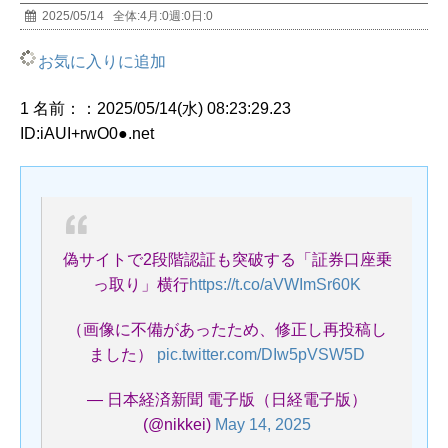
2025/05/14
全体:
4
月:
0
週:
0
日:
0
お気に入りに追加
1 名前：：2025/05/14(水) 08:23:29.23
ID:iAUI+rwO0●.net
偽サイトで2段階認証も突破する「証券口座乗
っ取り」横行
https://t.co/aVWImSr60K
（画像に不備があったため、修正し再投稿し
ました）
pic.twitter.com/DIw5pVSW5D
— 日本経済新聞 電子版（日経電子版）
(@nikkei)
May 14, 2025