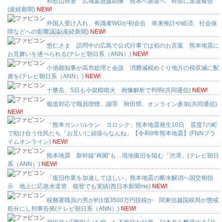
和歌山県警 広域緊急援助隊 熊本へ派遣へ 幹部に派遣報告
(産経新聞)
NEW!
外国人受け入れ、有識者WGが初会合 将来推計や経済、社会保
障などへの影響議論(産経新聞)
NEW!
悠仁さま 訪問中の広島で公式行事では初のお言葉 熊本地震に
お見舞いを述べられる(テレビ朝日系（ANN）)
NEW!
小池都知事が高市総理と会談 消費減税めぐり地方の税収減に配
慮を(テレビ朝日系（ANN）)
NEW!
十勝岳、5日も小規模噴火 画像解析で判明(共同通信)
NEW!
報道対応で職員喫煙、謝罪 秋田県、オンライン参加(共同通信)
NEW!
「熊本ガンバルケン ヨロシク」熊本地震発生10日 震度7の町
で助け合う住民たち「お互いに頑張らなんね」【令和8年熊本地震】(FNNプラ
イムオンライン)
NEW!
熊本地震 新幹線“再開”も…現地復旧を阻む「渋滞」(テレビ朝日
系（ANN）)
NEW!
「復旧作業を加速してほしい」熊本地震の断水解消へ国交相指
示 地上に応急水道管、能登でも実績(西日本新聞me)
NEW!
税務署職員の男が約1億3500万円脱税か 関東信越国税局が懲戒
処分にし刑事告発(テレビ朝日系（ANN）)
NEW!