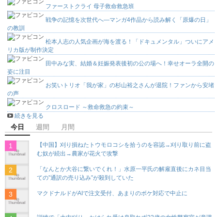
ファーストクライ 母子救命救急班
戦争の記憶を次世代へ―マンガ4作品から読み解く「原爆の日」
の教訓
松本人志の人気企画が海を渡る！「ドキュメンタル」ついにアメ
リカ版が制作決定
田中みな実、結婚＆妊娠発表後初の公の場へ！幸せオーラ全開の
姿に注目
お笑いトリオ「我が家」の杉山裕之さんが退院！ファンから安堵
の声
クロスロード ～救命救急の約束～
続きを見る
今日
週間
月間
【中国】刈り損ねたトウモロコシを拾うのを容認→刈り取り前に盗
む奴が続出→農家が花火で攻撃
「なんとか大谷に繋いでくれ！」水原一平氏の解雇直後にカネ目当
ての”通訳の売り込み”が殺到していた
マクドナルドがAIで注文受付、あまりのボケ対応で中止に