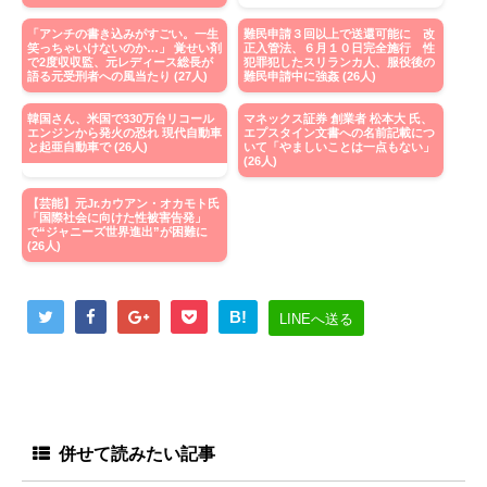
「アンチの書き込みがすごい。一生
難民申請３回以上で送還可能に 改
笑っちゃいけないのか…」 覚せい剤
正入管法、６月１０日完全施行 性
で2度収収監、元レディース総長が
犯罪犯したスリランカ人、服役後の
語る元受刑者への風当たり (27人)
難民申請中に強姦 (26人)
韓国さん、米国で330万台リコール
マネックス証券 創業者 松本大 氏、
エンジンから発火の恐れ 現代自動車
エプスタイン文書への名前記載につ
と起亜自動車で (26人)
いて「やましいことは一点もない」
(26人)
【芸能】元Jr.カウアン・オカモト氏
「国際社会に向けた性被害告発」
で“ジャニーズ世界進出”が困難に
(26人)
B!
LINEへ送る
併せて読みたい記事