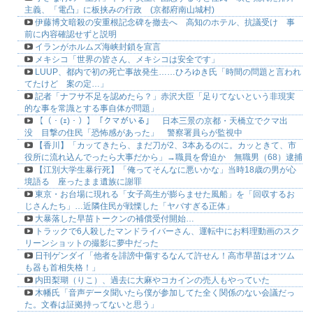
主義、「電凸」に板挟みの行政 (京都府南山城村)
伊藤博文暗殺の安重根記念碑を撤去へ 高知のホテル、抗議受け 事
前に内容確認せずと説明
イランがホルムズ海峡封鎖を宣言
メキシコ「世界の皆さん、メキシコは安全です」
LUUP、都内で初の死亡事故発生……ひろゆき氏「時間の問題と言われ
てたけど 案の定…」
記者「ナフサ不足を認めたら？」赤沢大臣「足りてないという非現実
的な事を常識とする事自体が問題」
【（・(ｪ)・）】「クマがいる」 日本三景の京都・天橋立でクマ出
没 目撃の住民「恐怖感があった」 警察署員らが監視中
【香川】「カッてきたら、まだ刀が2、3本あるのに。カッときて、市
役所に流れ込んでったら大事だから」→職員を脅迫か 無職男（68）逮捕
【江別大学生暴行死】「俺ってそんなに悪いかな」当時18歳の男が心
境語る 座ったまま遺族に謝罪
東京・お台場に現れる「女子高生が膨らませた風船」を「回収するお
じさんたち」…近隣住民が戦慄した「ヤバすぎる正体」
大暴落した早苗トークンの補償受付開始…
トラックで6人殺したマンドライバーさん、運転中にお料理動画のスク
リーンショットの撮影に夢中だった
日刊ゲンダイ「他者を誹謗中傷するなんて許せん！高市早苗はオツム
も器も首相失格！」
内田梨瑚（りこ）、過去に大麻やコカインの売人もやっていた
木幡氏「音声データ聞いたら僕が参加してた全く関係のない会議だっ
た。文春は証拠持ってないと思う」