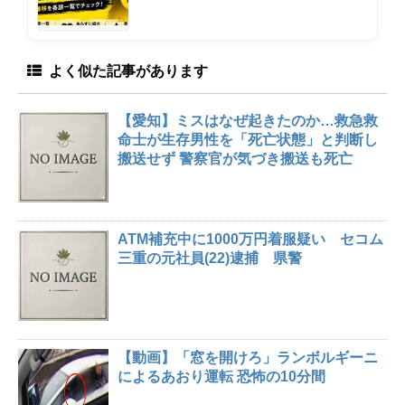
よく似た記事があります
【愛知】ミスはなぜ起きたのか…救急救
命士が生存男性を「死亡状態」と判断し
搬送せず 警察官が気づき搬送も死亡
ATM補充中に1000万円着服疑い セコム
三重の元社員(22)逮捕 県警
【動画】「窓を開けろ」ランボルギーニ
によるあおり運転 恐怖の10分間