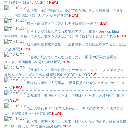
憲？(テレビ朝日系（ANN）)
NEW!
都構想 維新で議論し、維新市長が決めた…反対会派「中身な
い」 法定協に形骸化リスクも(産経新聞)
NEW!
岐阜・高山でクマに襲われ男性負傷(共同通信)
NEW!
初音ミクが計算してくれる電卓アプリ「電卓 - Desktop Mate
Widgets」を使ってみた、数字を読み上げて計算に悩む姿も見せてくれる
NEW!
辺野古転覆事故の遺族、「全容解明と再発防止を求める会」設立
(京都新聞)
NEW!
「熊本が死んでしまわないように」 開店20周年に被災のラー
メン店、全面再開への思い(産経新聞)
NEW!
【速報】クマに襲われ男性がケガ ランニング中…人身被害は東
海地方で今シーズン初めて 岐阜県高山市(CBCテレビ)
NEW!
近鉄名古屋線で人身事故 一部運転見合わせ(レスキューナウニュ
ース)
NEW!
南九州道、復旧めど立たず 「経験ない被災」と検討委(共同通
信)
NEW!
新品の畳80枚を宇土市の避難所へ 全国の業者でつくるプロジ
ェクトが被災地入り(産経新聞)
NEW!
都構想 特別区名に「大阪市」残せないか…法定協、維新議員提
案 橋下徹氏もSNSで主張(産経新聞)
NEW!