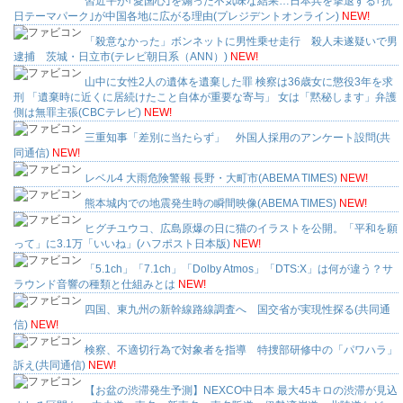
習近平が｢愛国心｣を煽った不気味な結果…日本兵を撃退する｢抗
日テーマパーク｣が中国各地に広がる理由(プレジデントオンライン)
NEW!
「殺意なかった」ボンネットに男性乗せ走行 殺人未遂疑いで男
逮捕 茨城・日立市(テレビ朝日系（ANN）)
NEW!
山中に女性2人の遺体を遺棄した罪 検察は36歳女に懲役3年を求
刑 「遺棄時に近くに居続けたこと自体が重要な寄与」 女は「黙秘します」弁護
側は無罪主張(CBCテレビ)
NEW!
三重知事「差別に当たらず」 外国人採用のアンケート設問(共
同通信)
NEW!
レベル4 大雨危険警報 長野・大町市(ABEMA TIMES)
NEW!
熊本城内での地震発生時の瞬間映像(ABEMA TIMES)
NEW!
ヒグチユウコ、広島原爆の日に猫のイラストを公開。「平和を願
って」に3.1万「いいね」(ハフポスト日本版)
NEW!
「5.1ch」「7.1ch」「Dolby Atmos」「DTS:X」は何が違う？サ
ラウンド音響の種類と仕組みとは
NEW!
四国、東九州の新幹線路線調査へ 国交省が実現性探る(共同通
信)
NEW!
検察、不適切行為で対象者を指導 特捜部研修中の「パワハラ」
訴え(共同通信)
NEW!
【お盆の渋滞発生予測】NEXCO中日本 最大45キロの渋滞が見込