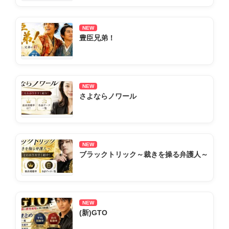
NEW
豊臣兄弟！
NEW
さよならノワール
NEW
ブラックトリック～裁きを操る弁護人～
NEW
(新)GTO