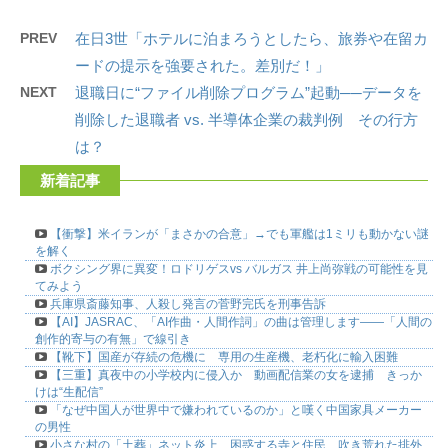
PREV
在日3世「ホテルに泊まろうとしたら、旅券や在留カ
ードの提示を強要された。差別だ！」
NEXT
退職日に“ファイル削除プログラム”起動──データを
削除した退職者 vs. 半導体企業の裁判例 その行方
は？
新着記事
【衝撃】米イランが「まさかの合意」→でも軍艦は1ミリも動かない謎
を解く
ボクシング界に異変！ロドリゲスvs バルガス 井上尚弥戦の可能性を見
てみよう
兵庫県斎藤知事、人殺し発言の菅野完氏を刑事告訴
【AI】JASRAC、「AI作曲・人間作詞」の曲は管理します――「人間の
創作的寄与の有無」で線引き
【靴下】国産が存続の危機に 専用の生産機、老朽化に輸入困難
【三重】真夜中の小学校内に侵入か 動画配信業の女を逮捕 きっか
けは“生配信”
「なぜ中国人が世界中で嫌われているのか」と嘆く中国家具メーカー
の男性
小さな村の「土葬」ネット炎上、困惑する寺と住民 吹き荒れた排外