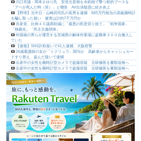
川口市議・岡本さゆり氏 安倍元首相を水鉄砲で撃つ射的ブースを
「アベが死んだ時（笑）」と嘲笑 AV出演疑惑に続き炎上
【野球】元中日・山崎武司氏の長男を逮捕 685万円相当の高級腕時計
を騙し取った疑い 被害は計約7千万円か
共産党、比例４５議席削減に「最悪の民意切り捨て」「戦争国家」
「独裁化」「民主主義弱体」
外国籍の男らが運営する茨城県の解体作業場に盗難車３００台搬入し
ていた
【速報】SNS詐欺疑いで41人逮捕、大阪府警
26歳看護師の女が「トクリュウ」関与か 高齢者からキャッシュカー
ドすり替え、盗んだ疑いで逮捕
出産中の女性を腕時計型カメラで盗撮容疑 元研修医を書類送検へ
出産中の女性を腕時計型カメラで盗撮容疑 元研修医を書類送検へ