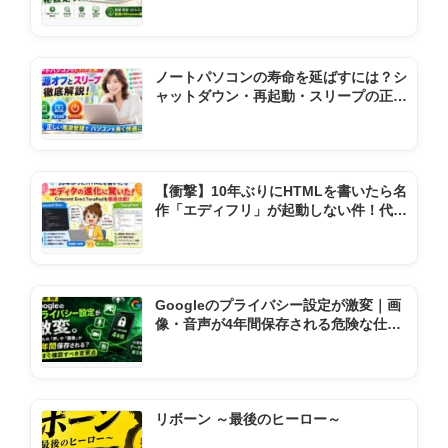
秘設定リスト
ノートパソコンの寿命を延ばすには？シ
ャットダウン・再起動・スリープの正し
い使い方
【衝撃】10年ぶりにHTMLを書いたら名
作「エディフリ」が起動しない件！代わ
りの神ソフト2選
Googleのプライバシー設定が激変｜画
像・音声が4年間保存される危険な仕様
変更とは
リボーン ～最後のヒーロー～