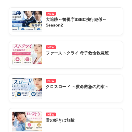
NEW
大追跡～警視庁SSBC強行犯係～
Season2
NEW
ファーストクライ 母子救命救急班
NEW
クロスロード ～救命救急の約束～
NEW
君の好きは無敵