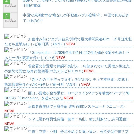
訓練で「大内刈り」かけられ受け身取れず23歳の女性警察官が意識
不明の重体
中国で深刻化する“底なしの不動産バブル崩壊”今、中国で何が起き
ているのか?
お盆休み前に“ダブル台風”沖縄で最大瞬間風速42m 15号は東北
などを直撃か(テレビ朝日系（ANN）)
NEW!
「Grokipedia」は2026年4月24日に12件の修正提案を処理した
あと一切の更新が停止している
NEW!
警察署の留置場で体調不良訴え… 勾留されていた男性が搬送先
の病院で死亡 岐阜南警察署(中京テレビＮＥＷＳ)
NEW!
「皆さんの手を待ってます」災害ボランティア本格化…課題も
熊本地震発生から10日(テレビ朝日系（ANN）)
NEW!
面白い要素を全部乗せ、ローグライク×デッキ構築×パーティ制
RPGの「Chrono Ark」を遊んでみた
NEW!
近鉄名古屋線で人身事故 運転再開(レスキューナウニュース)
NEW!
クマに襲われ男性負傷 岐阜・高山、命に別条なし(共同通信)
NEW!
中道・立憲・公明 合流をめぐり食い違い 合流先は中道？立