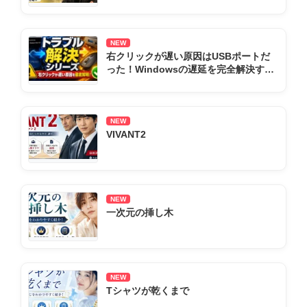
NEW
右クリックが遅い原因はUSBポートだ
った！Windowsの遅延を完全解決する
全手順まとめ
NEW
VIVANT2
NEW
一次元の挿し木
NEW
Tシャツが乾くまで