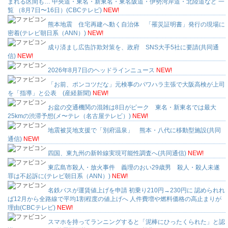
まれる区間も… 中央道・東名・新東名・東名阪道・伊勢湾岸道・北陸道など 一
覧 （8月7日〜16日）(CBCテレビ)
NEW!
熊本地震 住宅再建へ動く自治体 「罹災証明書」発行の現場に
密着(テレビ朝日系（ANN）)
NEW!
成り済まし広告詐欺対策を、政府 SNS大手5社に要請(共同通
信)
NEW!
2026年8月7日のヘッドラインニュース
NEW!
「お前、ポンコツだな」元検事のパワハラ主張で大阪高検が上司
を「指導」と公表 (産経新聞)
NEW!
お盆の交通機関の混雑は8日がピーク 東名・新東名では最大
25kmの渋滞予想(メ〜テレ（名古屋テレビ）)
NEW!
地震被災地支援で「別府温泉」 熊本・八代に移動型施設(共同
通信)
NEW!
四国、東九州の新幹線実現可能性調査へ(共同通信)
NEW!
東広島市殺人・放火事件 義理のおい29歳男 殺人・殺人未遂
罪は不起訴に(テレビ朝日系（ANN）)
NEW!
名鉄バスが運賃値上げを申請 初乗り210円→230円に 認められれ
ば12月から全路線で平均1割程度の値上げへ 人件費増や燃料価格の高止まりが
理由(CBCテレビ)
NEW!
スマホを持ってランニングすると「泥棒にひったくられた」と認