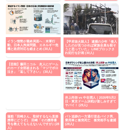
イラン情勢が最終局面へ：米軍行
【甲府放火殺人】 逮捕の少年「侵入
動、日本人拘束問題、エネルギー危
したのが見つかれば家族全員を殺そ
機と政府対応を総まとめ (30人)
うと思っていた」 LINEブロックさ
れ犯行を計画 (30人)
【芸能】藤田ニコル 友人にゲーム
のカード全部盗まれる「マジでボロ
泣き」「返して下さい」 (30人)
井上尚弥 vs 中谷潤人｜2026年5月2
日・東京ドーム決戦が楽しみすぎて
ヤバイ！ (29人)
蓮舫「田崎さん、取材するなら直接
パト追跡の一方通行逆走バイク男、
携帯にどうぞ｣ 田崎「その携帯番
乗用車と衝突死亡 衝突相手を逮捕
号を教えてもらえないんですが｣ (28
(28人)
人)