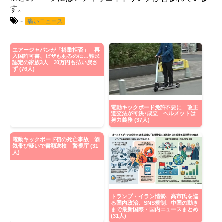
す。
-
痛いニュース
エアージャパンが「搭乗拒否」 再
入国許可書、ビザもあるのに…難民
認定の家族3人 30万円も払い戻さ
ず (76人)
電動キックボード免許不要に 改正
道交法が可決･成立 ヘルメットは
努力義務 (37人)
電動キックボード初の死亡事故 酒
気帯び疑いで書類送検 警視庁 (31
人)
トランプ・イラン情勢、高市氏を巡
る国内政治、SNS規制、中国の動き
まで最新国際・国内ニュースまとめ
(31人)