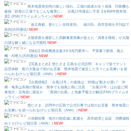
熊本地震発生時の激しい揺れ…工場の紙束が次々崩落 印刷機も
破損「鉄骨の工場でもこんな被害に」 台風13号接近に不安【令和8年熊本地
震】(FNNプライムオンライン)
NEW!
「改正典範、甚だしい女性差別」 細川氏、高市首相を月刊誌で
批判(共同通信)
NEW!
太陽表面を撮影した高解像度画像が捉えた「渦巻き模様」が太陽
の謎を解く鍵になる可能性
NEW!
【独自】防衛費過去最大8.9兆円要求へ 予算案で膨張、無人
機・AI導入(共同通信)
NEW!
【写真まとめ】悠仁さま 広島を公式訪問 キャップ姿でテント
設営体験 夜の大集会で初のお言葉 熊本地震で被災した方々にお見舞いを述
べられる(テレビ朝日系（ANN）)
NEW!
【台風情報】「台風13号」の進路は 特徴は“動きが遅い” 沖
縄・奄美は長期の警戒を 熊本でも強風と雨に注意 「台風15号」はお盆に関
東地方・北海道に接近か 「異例の台風」と気象予報士が解説(FNNプライムオ
ンライン)
NEW!
悠仁さま、訪問中の広島で公式行事では初のお言葉 熊本地震に
お見舞いを述べられる(テレビ朝日系（ANN）)
NEW!
小池都知事 地方の税収減に配慮を 高市総理と会談 消費減税
めぐり(テレビ朝日系（ANN）)
NEW!