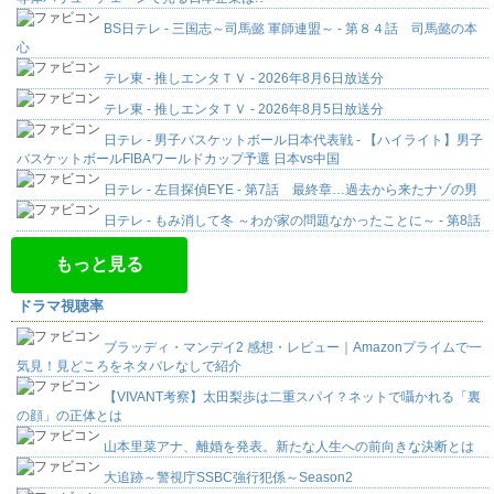
BS日テレ - 三国志～司馬懿 軍師連盟～ - 第８４話 司馬懿の本
心
テレ東 - 推しエンタＴＶ - 2026年8月6日放送分
テレ東 - 推しエンタＴＶ - 2026年8月5日放送分
日テレ - 男子バスケットボール日本代表戦 - 【ハイライト】男子
バスケットボールFIBAワールドカップ予選 日本vs中国
日テレ - 左目探偵EYE - 第7話 最終章…過去から来たナゾの男
日テレ - もみ消して冬 ～わが家の問題なかったことに～ - 第8話
もっと見る
ドラマ視聴率
ブラッディ・マンデイ2 感想・レビュー｜Amazonプライムで一
気見！見どころをネタバレなしで紹介
【VIVANT考察】太田梨歩は二重スパイ？ネットで囁かれる「裏
の顔」の正体とは
山本里菜アナ、離婚を発表。新たな人生への前向きな決断とは
大追跡～警視庁SSBC強行犯係～Season2