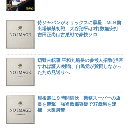
侍ジャパンがオリックスに黒星…MLB勢
出場解禁初戦 大谷翔平は3打数無安打
吉田正尚は古巣戦で豪快ソロ
辺野古転覆 平和丸船長の参考人招致(拒否
すれば証人喚問)、自民党が賛同しなかっ
たため見送りへ
屋根裏に９時間潜伏 業務スーパーの店
長を襲撃 強盗致傷容疑で37歳男を逮
捕 大阪府警