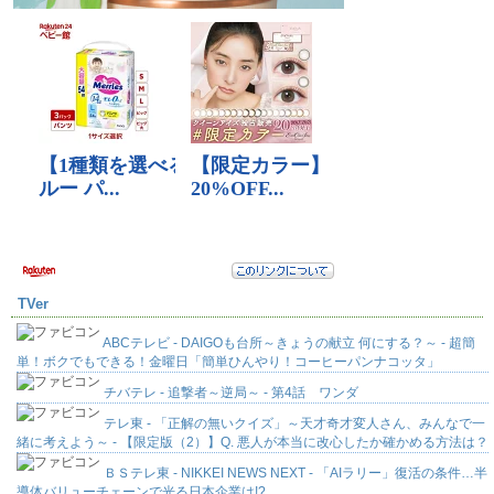
TVer
ABCテレビ - DAIGOも台所～きょうの献立 何にする？～ - 超簡
単！ボクでもできる！金曜日「簡単ひんやり！コーヒーパンナコッタ」
チバテレ - 追撃者～逆局～ - 第4話 ワンダ
テレ東 - 「正解の無いクイズ」～天才奇才変人さん、みんなで一
緒に考えよう～ - 【限定版（2）】Q. 悪人が本当に改心したか確かめる方法は？
ＢＳテレ東 - NIKKEI NEWS NEXT - 「AIラリー」復活の条件…半
導体バリューチェーンで光る日本企業は!?