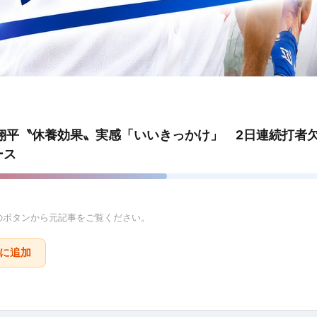
翔平〝休養効果〟実感「いいきっかけ」 2日連続打者欠場
ース
のボタンから元記事をご覧ください。
りに追加