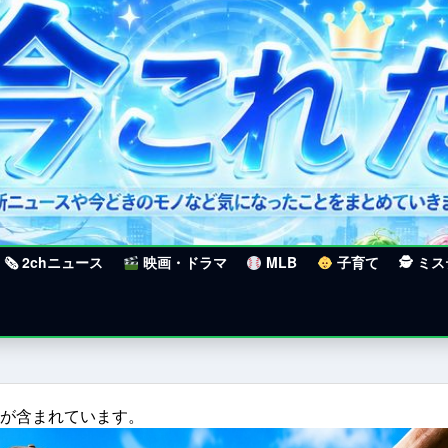
🗞 2chニュース
映画・ドラマ
MLB
子育て
🕵 ミ
クが含まれています。