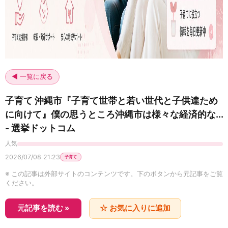
◀ 一覧に戻る
子育て 沖縄市『子育て世帯と若い世代と子供達ため
に向けて』僕の思うところ沖縄市は様々な経済的な...
- 選挙ドットコム
人気
2026/07/08 21:23
子育て
※ この記事は外部サイトのコンテンツです。下のボタンから元記事をご覧
ください。
元記事を読む »
☆ お気に入りに追加