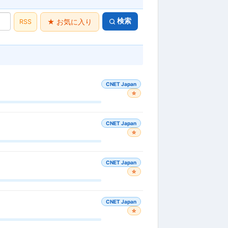
検索
RSS
★ お気に入り
CNET Japan
☆
CNET Japan
☆
CNET Japan
☆
CNET Japan
☆