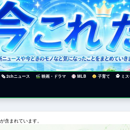
🗞 2chニュース
映画・ドラマ
MLB
子育て
🕵 ミ
クが含まれています。