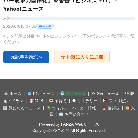
バー攻撃の自律化」を警告（ビジネス＋IT） -
Yahoo!ニュース
人気
2026/06/13 07:35
Claude AI
※ この記事は外部サイトのコンテンツです。下のボタンから元記事をご覧
ください。
元記事を読む »
☆ お気に入りに追加
ホーム
PCニュース
AIニュース
🗞 2chニュース
映
画・ドラマ
MLB
子育て
🕵 ミステリー
フィリピン
気になるニュース
ウィルス・ハッカー情報
格闘技
人
気
お問い合わせ
Powered by
FANZA Webサービス
Copyright©
今これだ
All Rights Reserved.