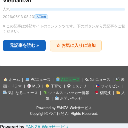
Vietnam.vn
人気
2026/06/13 08:23
人工知能
※ この記事は外部サイトのコンテンツです。下のボタンから元記事をご覧
ください。
元記事を読む »
☆ お気に入りに追加
ホーム
PCニュース
AIニュース
🗞 2chニュース
映
画・ドラマ
MLB
子育て
🕵 ミステリー
フィリピン
気になるニュース
ウィルス・ハッカー情報
格闘技
人
気
お問い合わせ
Powered by
FANZA Webサービス
Copyright©
今これだ
All Rights Reserved.
Powered by
FANZA Webサービス