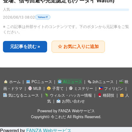
登場、信号回避や完走認定も(ケータイ Watch)
人気
2026/06/13 08:02
Yahoo IT
※ この記事は外部サイトのコンテンツです。下のボタンから元記事をご覧
ください。
元記事を読む »
☆ お気に入りに追加
ホーム
PCニュース
AIニュース
🗞 2chニュース
映
画・ドラマ
MLB
子育て
🕵 ミステリー
フィリピン
気になるニュース
ウィルス・ハッカー情報
格闘技
人
気
お問い合わせ
Powered by
FANZA Webサービス
Copyright©
今これだ
All Rights Reserved.
Powered by
FANZA Webサービス