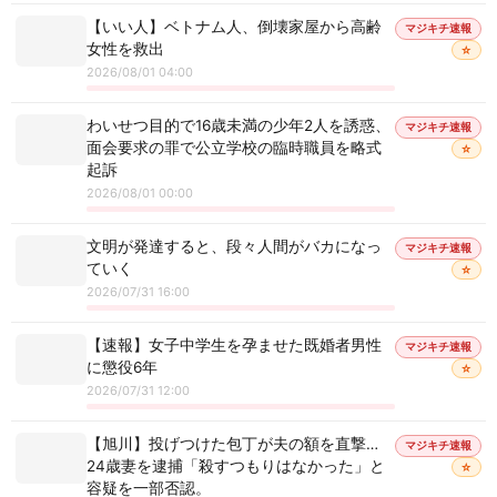
【いい人】ベトナム人、倒壊家屋から高齢
マジキチ速報
女性を救出
☆
2026/08/01 04:00
わいせつ目的で16歳未満の少年2人を誘惑、
マジキチ速報
面会要求の罪で公立学校の臨時職員を略式
☆
起訴
2026/08/01 00:00
文明が発達すると、段々人間がバカになっ
マジキチ速報
ていく
☆
2026/07/31 16:00
【速報】女子中学生を孕ませた既婚者男性
マジキチ速報
に懲役6年
☆
2026/07/31 12:00
【旭川】投げつけた包丁が夫の額を直撃…
マジキチ速報
24歳妻を逮捕「殺すつもりはなかった」と
☆
容疑を一部否認。