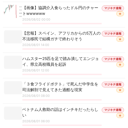
【画像】協調介入食らったドル円のチャー
マジキチ速報
トwwwwww
☆
2026/08/02 00:00
【悲報】スペイン、アフリカからの5万人の
マジキチ速報
不法移民で結構ガチで終わりそう
☆
2026/08/01 14:00
ハムスター25匹を足で踏み潰してエンジョ
マジキチ速報
イ、県立高校職員を起訴
☆
2026/08/01 12:00
「３食フライドポテト」で死んだ中学生を
マジキチ速報
司法解剖で見えてきた過酷な現実
☆
2026/08/01 08:00
ベトナム人救助の話はインチキだったらし
マジキチ速報
い
☆
2026/08/01 06:00