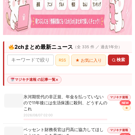
2chまとめ最新ニュース
（全 335 件 ／ 過去1年分）
検索
RSS
★ お気に入り
マジキチ速報 の記事一覧
✕
氷河期世代の非正規、年金を払っていない
マジキチ速報
ので11年後には生活保護に殺到、どうすんの
NEW
☆
これ
2026/08/07 02:00
ベッセント財務長官は円高に協力してほし
マジキチ速報