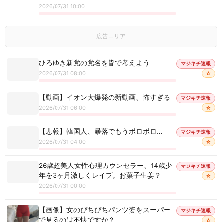
2026/07/31 10:00
広告エリア
ひろゆき新党の党名を皆で考えよう
マジキチ速報
2026/07/31 08:00
☆
【動画】イオン大爆発の新動画、怖すぎる
マジキチ速報
2026/07/31 06:00
☆
【悲報】韓国人、暴落でもうボロボロ…
マジキチ速報
2026/07/31 04:00
☆
26歳超美人女性心理カウンセラー、14歳少
マジキチ速報
年を3ヶ月激しくレイプ。お菓子生姜？
☆
2026/07/31 00:00
【画像】女のぴちぴちパンツ姿をスーパー
マジキチ速報
で見るのは不快ですか？
☆