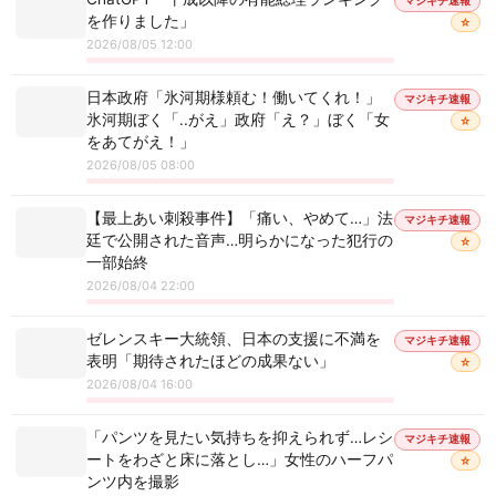
マジキチ速報
を作りました」
☆
2026/08/05 12:00
日本政府「氷河期様頼む！働いてくれ！」
マジキチ速報
氷河期ぼく「..がえ」政府「え？」ぼく「女
☆
をあてがえ！」
2026/08/05 08:00
【最上あい刺殺事件】「痛い、やめて…」法
マジキチ速報
廷で公開された音声…明らかになった犯行の
☆
一部始終
2026/08/04 22:00
ゼレンスキー大統領、日本の支援に不満を
マジキチ速報
表明「期待されたほどの成果ない」
☆
2026/08/04 16:00
「パンツを見たい気持ちを抑えられず…レシ
マジキチ速報
ートをわざと床に落とし…」女性のハーフパ
☆
ンツ内を撮影