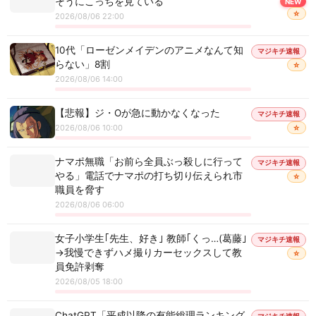
そうにこっちを見ている
NEW
☆
2026/08/06 22:00
10代「ローゼンメイデンのアニメなんて知
マジキチ速報
らない」8割
☆
2026/08/06 14:00
【悲報】ジ・Oが急に動かなくなった
マジキチ速報
2026/08/06 10:00
☆
ナマポ無職「お前ら全員ぶっ殺しに行って
マジキチ速報
やる」電話でナマポの打ち切り伝えられ市
☆
職員を脅す
2026/08/06 06:00
女子小学生｢先生、好き｣ 教師｢くっ…(葛藤｣
マジキチ速報
→我慢できずハメ撮りカーセックスして教
☆
員免許剥奪
2026/08/05 18:00
ChatGPT「平成以降の有能総理ランキング