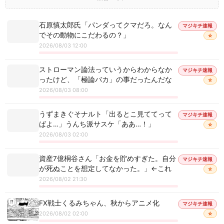
石原慎太郎氏「パンダってクマだろ。なん
マジキチ速報
でその動物にこだわるの？」
☆
2026/08/03 12:00
ストローマン論法っていうからわからなか
マジキチ速報
ったけど、「極論バカ」の事だったんだな
☆
2026/08/03 08:00
うずまきぐそナルト「出るとこ見ててって
マジキチ速報
ばよ…」うんち派サスケ「ああ…！」
☆
2026/08/03 02:00
資産7億桐谷さん「お金を貯めすぎた。自分
マジキチ速報
が死ぬことを想定してなかった。」←これ
☆
2026/08/02 21:30
FX戦士くるみちゃん、秋からアニメ化
マジキチ速報
2026/08/02 02:00
☆