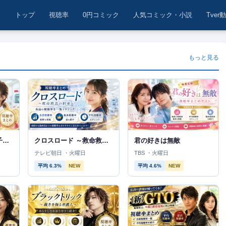
トップ
視聴率
0円コミック
人気コミック・小説
Tver
もっと見る
ファーストクライ 母子救命救急班
クロスロード ～救命救急の約束～
君の好きは無敵
テレビ朝日 ・火曜日
TBS ・火曜日
平均 6.3%
NEW
平均 4.6%
NEW