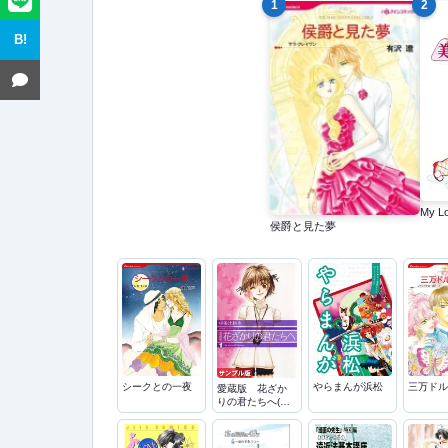
1
2
B!
My L
侯爵と見た夢
シークとの一夜
やらまんが浜松
三万ドル
愛蔵版 花ざか
りの君たちへ(サ
ンプル版)