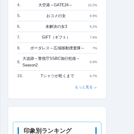
4.
大空港～GATE24～
10.2%
5.
おコメの女
8.9%
6.
未解決の女3
8.2%
7.
GIFT（ギフト）
7.6%
8.
ボーダレス～広域移動捜査隊～
7%
大追跡～警視庁SSBC強行犯係～
9.
6.9%
Season2
10.
Tシャツが乾くまで
6.7%
もっと見る →
印象別ランキング