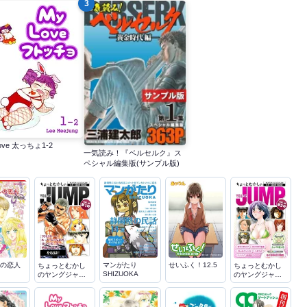
3
ove 太っちょ1-2
一気読み！『ベルセルク』ス
ペシャル編集版(サンプル版)
の恋人
マンがたり
せいふく！12.5
ちょっとむかし
ちょっとむかし
SHIZUOKA
のヤングジャン
のヤングジャン
プ
プ 2号