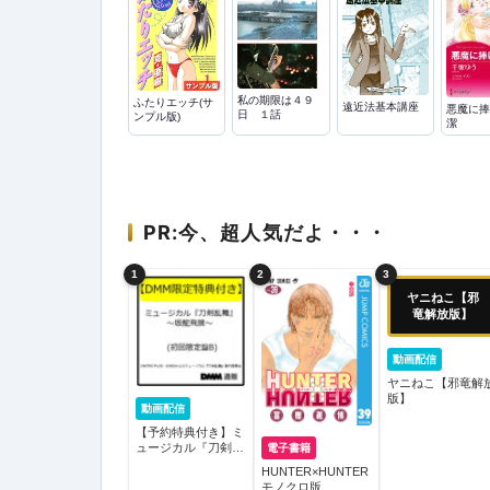
私の期限は４９
ふたりエッチ(サ
遠近法基本講座
悪魔に捧
日 １話
ンプル版)
潔
PR:今、超人気だよ・・・
1
2
3
ヤニねこ【邪
竜解放版】
動画配信
ヤニねこ【邪竜解
版】
動画配信
【予約特典付き】ミ
ュージカル『刀剣乱
電子書籍
舞』 〜坂龍飛騰〜
HUNTER×HUNTER
（初回限定盤B）/刀
モノクロ版