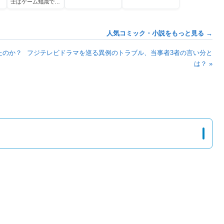
士はゲーム知識で無
双する
人気コミック・小説をもっと見る →
たのか？
フジテレビドラマを巡る異例のトラブル、当事者3者の言い分と
は？ »