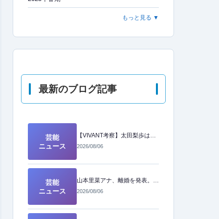
もっと見る ▼
最新のブログ記事
【VIVANT考察】太田梨歩は二重スパイ？ネットで囁かれる「裏の顔」の正体とは
芸能
ニュース
2026/08/06
山本里菜アナ、離婚を発表。新たな人生への前向きな決断とは
芸能
ニュース
2026/08/06