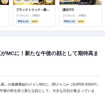
ブラックトリック～裁きを操る弁護人～
(新)GTO
フジテレビ ・月曜日
フジテレビ ・月曜日
平均 5.2%
NEW
平均 5.1%
NEW
五がMCに！新たな午後の顔として期待高ま
』の後継番組のメインMCに、関ジャニ∞（SUPER EIGHT）
午後の枠を担う新たな顔として、大きな注目が集まっていま