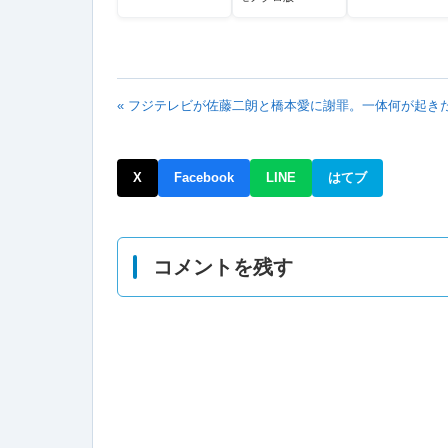
剣男士 formation of
坂龍飛騰
« フジテレビが佐藤二朗と橋本愛に謝罪。一体何が起き
X
Facebook
LINE
はてブ
コメントを残す