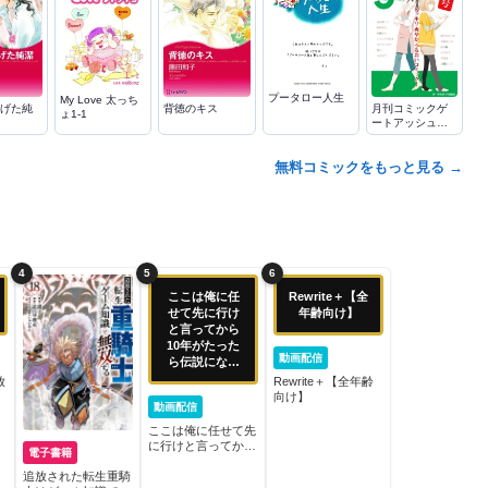
プータロー人生
My Love 太っち
げた純
背徳のキス
月刊コミックゲ
ょ1-1
ートアッシュ創
刊号
無料コミックをもっと見る →
4
5
6
ここは俺に任
Rewrite＋【全
せて先に行け
年齢向け】
と言ってから
10年がたった
動画配信
ら伝説になっ
ていた。
放
Rewrite＋【全年齢
向け】
動画配信
ここは俺に任せて先
に行けと言ってから
電子書籍
10年がたったら伝説
になっていた。
追放された転生重騎