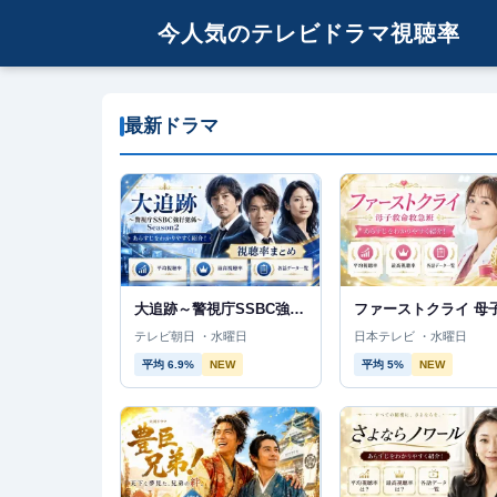
今人気のテレビドラマ視聴率
最新ドラマ
大追跡～警視庁SSBC強行犯係～Season2
テレビ朝日 ・水曜日
日本テレビ ・水曜日
平均 6.9%
NEW
平均 5%
NEW