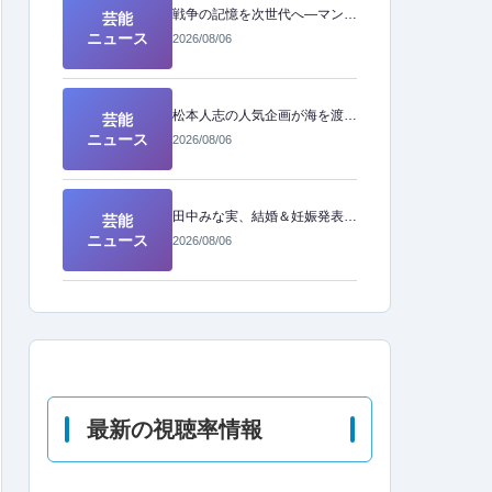
戦争の記憶を次世代へ―マンガ4作品から読み解く「原爆の日」の教訓
芸能
ニュース
2026/08/06
松本人志の人気企画が海を渡る！「ドキュメンタル」ついにアメリカ版が制作決定
芸能
ニュース
2026/08/06
田中みな実、結婚＆妊娠発表後初の公の場へ！幸せオーラ全開の姿に注目
芸能
ニュース
2026/08/06
最新の視聴率情報