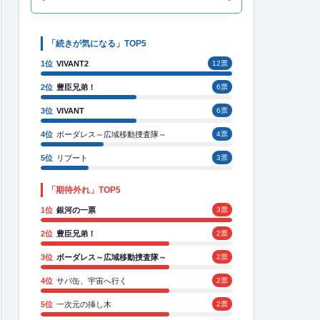
「続きが気になる」TOP5
1位
VIVANT2
12票
2位
豊臣兄弟！
6票
3位
VIVANT
6票
4位
ボーダレス～広域移動捜査隊～
4票
5位
リブート
3票
「期待外れ」TOP5
1位
銀河の一票
3票
2位
豊臣兄弟！
2票
3位
ボーダレス～広域移動捜査隊～
2票
4位
サバ缶、宇宙へ行く
2票
5位
一次元の挿し木
2票