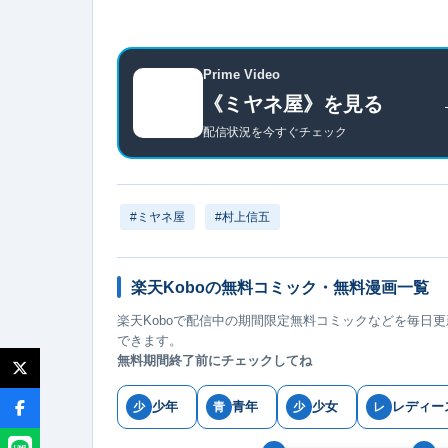
Prime Video
《ミヤネ屋》を見る
配信状況を今すぐチェック
#ミヤネ屋
#村上信五
楽天Koboの無料コミック・無料漫画一覧
楽天Koboで配信中の期間限定無料コミックなどを毎日
できます。
無料期間終了前にチェックしてね
少年
青年
少女
レディー
少
青
少
レ