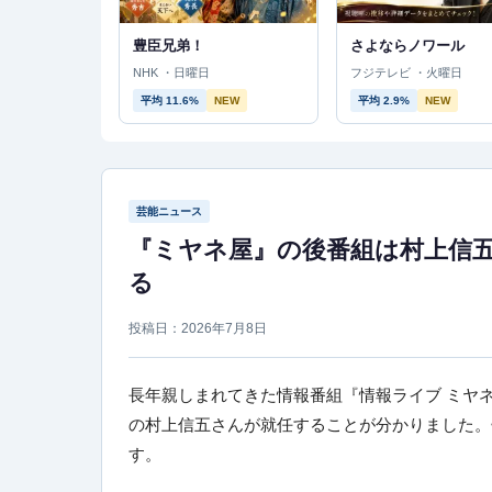
豊臣兄弟！
さよならノワール
NHK ・日曜日
フジテレビ ・火曜日
平均 11.6%
NEW
平均 2.9%
NEW
芸能ニュース
『ミヤネ屋』の後番組は村上信
る
投稿日：2026年7月8日
長年親しまれてきた情報番組『情報ライブ ミヤネ屋
の村上信五さんが就任することが分かりました。
す。