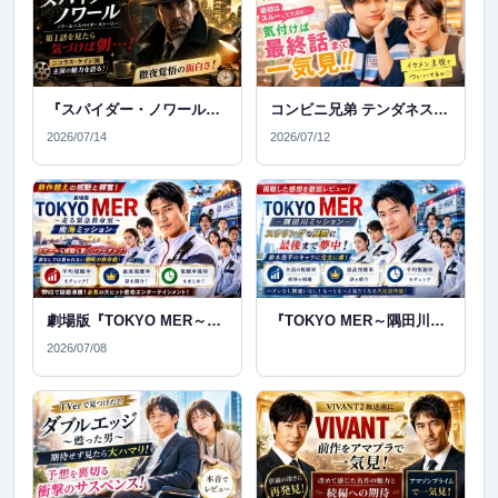
『スパイダー・ノワール』が面白すぎて徹夜！ニコラス・ケイジ主演ドラマを見始めたら止まらなかった感想
コンビニ兄弟 テンダネス門司港こがね村店は面白い？実際に見た感想をネタバレなしで紹介！
2026/07/14
2026/07/12
劇場版『TOKYO MER～走る緊急救命室～南海ミッション』感想｜これはもう涙腺崩壊レベルのスケールアップ！
『TOKYO MER～隅田川ミッション～』を見た感想！やっぱり鈴木亮平は期待を裏切らない！
2026/07/08