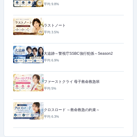
平均 9.8%
ラストノート
平均 3.5%
大追跡～警視庁SSBC強行犯係～Season2
平均 6.9%
ファーストクライ 母子救命救急班
平均 5%
クロスロード ～救命救急の約束～
平均 6.3%