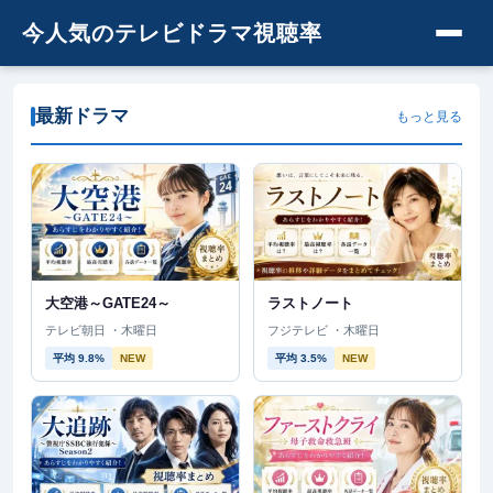
今人気のテレビドラマ視聴率
最新ドラマ
もっと見る
大空港～GATE24～
ラストノート
テレビ朝日 ・木曜日
フジテレビ ・木曜日
平均 9.8%
NEW
平均 3.5%
NEW