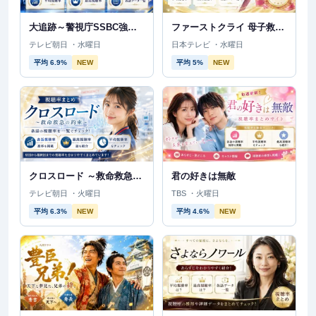
大追跡～警視庁SSBC強行犯係～Season2
ファーストクライ 母子救命救急班
テレビ朝日 ・水曜日
日本テレビ ・水曜日
平均 6.9%
NEW
平均 5%
NEW
クロスロード ～救命救急の約束～
君の好きは無敵
テレビ朝日 ・火曜日
TBS ・火曜日
平均 6.3%
NEW
平均 4.6%
NEW