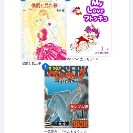
My Love 太っちょ1-2
侯爵と見た夢
3
一気読み！『ベルセルク』ス