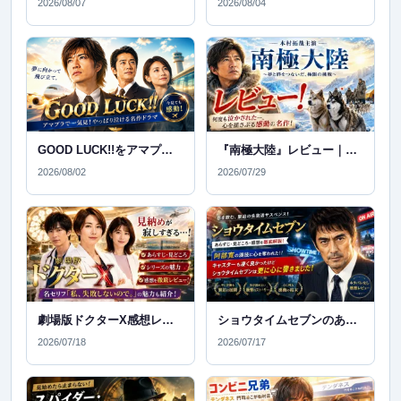
2026/08/07
2026/08/04
GOOD LUCK!!をアマプラで一気見！今見ても泣ける名作ドラマをレビュー＆感想
『南極大陸』レビュー｜何回泣かされたか分からない…今こそ見たい感動の名作
2026/08/02
2026/07/29
劇場版ドクターX感想レビュー！見納めが寂しい…あらすじ・見どころ・シリーズの魅力を徹底紹介
ショウタイムセブンのあらすじ・ネタバレなし感想｜阿部寛の圧巻の演技に心震えた！
2026/07/18
2026/07/17