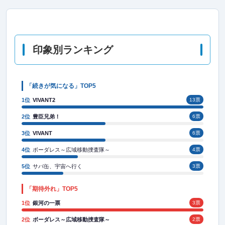
印象別ランキング
「続きが気になる」TOP5
1位
VIVANT2
13票
2位
豊臣兄弟！
6票
3位
VIVANT
6票
4位
ボーダレス～広域移動捜査隊～
4票
5位
サバ缶、宇宙へ行く
3票
「期待外れ」TOP5
1位
銀河の一票
3票
2位
ボーダレス～広域移動捜査隊～
2票