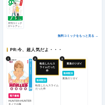
月刊コミック
ゲートアッシ
ュ創刊号
無料コミックをもっと見る →
PR:今、超人気だよ・・・
1
2
3
転生したらス
黄泉のツガイ
ライムだった
件
動画配信
黄泉のツガイ
動画配信
転生したらスライム
だった件
電子書籍
HUNTER×HUNTER
モノクロ版