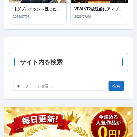
【ダブルエッジ～甦った男～感想】期待せず見たら大ハマり！TVerで見つけた注目サスペンスを本音レビュー
VIVANT2放送前にアマプラで一気見！前作を見返して気づいた魅力と続編への期待
2026/07/07
2026/07/04
サイト内を検索
検索