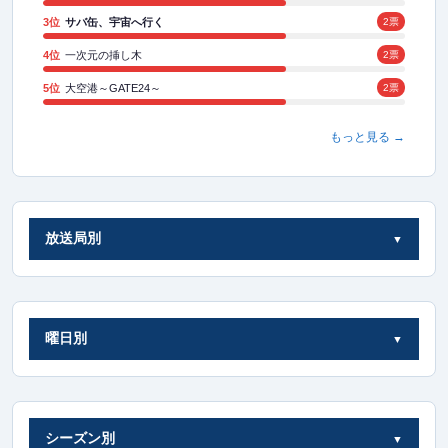
3位
サバ缶、宇宙へ行く
2票
4位
一次元の挿し木
2票
5位
大空港～GATE24～
2票
もっと見る →
放送局別
曜日別
シーズン別