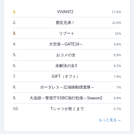
1.
VIVANT2
17.6%
2.
豊臣兄弟！
11.6%
3.
リブート
11%
4.
大空港～GATE24～
9.8%
5.
おコメの女
8.9%
6.
未解決の女3
8.2%
7.
GIFT（ギフト）
7.6%
8.
ボーダレス～広域移動捜査隊～
7%
9.
大追跡～警視庁SSBC強行犯係～Season2
6.9%
10.
Tシャツが乾くまで
6.7%
もっと見る →