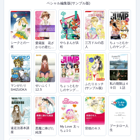
ペシャル編集版(サンプル版)
シークとの一
やらまんが浜
三万ドルの恋
ちょっとむか
愛蔵版 花ざ
夜
松
人
しのヤングジ
かりの君たち
ャンプ
へ(サンプル
版)
私の期限は４
ふたりエッチ
マンがたり
せいふく！
ちょっとむか
９日 １話
(サンプル版)
SHIZUOKA
12.5
しのヤングジ
ャンプ 2号
プータロー人
My Love 太っ
遠近法基本講
悪魔に捧げた
背徳のキス
生
ちょ1-1
座
純潔