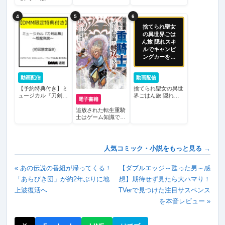
4
5
6
捨てられ聖女
の異世界ごは
ん旅 隠れスキ
ルでキャンピ
ングカーを召
喚しました
動画配信
動画配信
【予約特典付き】ミ
捨てられ聖女の異世
ュージカル『刀剣乱
界ごはん旅 隠れス
電子書籍
舞』 〜坂龍飛騰〜
キルでキャンピング
（初回限定盤B）/刀
カーを召喚しました
追放された転生重騎
剣男士 formation of
士はゲーム知識で無
坂龍飛騰
双する
人気コミック・小説をもっと見る →
« あの伝説の番組が帰ってくる！
【ダブルエッジ～甦った男～感
「あらびき団」が約2年ぶりに地
想】期待せず見たら大ハマり！
上波復活へ
TVerで見つけた注目サスペンス
を本音レビュー »