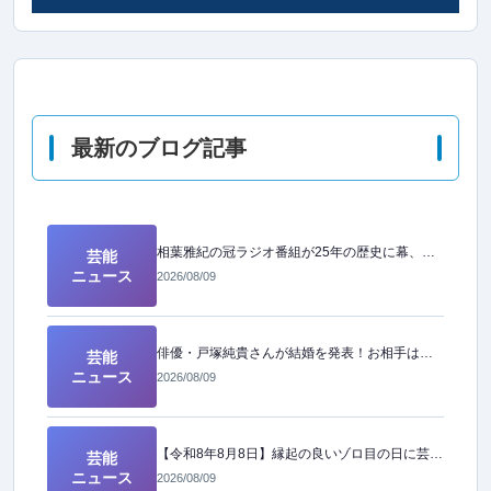
最新のブログ記事
相葉雅紀の冠ラジオ番組が25年の歴史に幕、愛された長寿番組が終了へ
芸能
ニュース
2026/08/09
俳優・戸塚純貴さんが結婚を発表！お相手は年下の一般女性
芸能
ニュース
2026/08/09
【令和8年8月8日】縁起の良いゾロ目の日に芸能界からハッピーなニュースが続々！
芸能
ニュース
2026/08/09