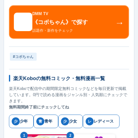
DMM TV
→
《コボちゃん》で探す
話題作・新作をチェック
#コボちゃん
楽天Koboの無料コミック・無料漫画一覧
楽天Koboで配信中の期間限定無料コミックなどを毎日更新で掲載
しています。0円で読める漫画をジャンル別・人気順にチェックで
きます。
無料期間終了前にチェックしてね
少年
青年
少女
レディース
少
青
少
レ
1
2