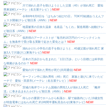
川で溺れた息子を助けようとした父親（40）が溺れ死亡 愛知
県東栄町(メ〜テレ（名古屋テレビ）)
NEW!
令和8年8月8日を「はちみつ結びの日」 TOKYO結婚おうえんフ
ェスタ開催(テレビ朝日系（ANN）)
NEW!
地震被害の日奈久温泉 名産品「ちくわ」製造再開へ始動(テレ
ビ朝日系（ANN）)
NEW!
低所得のアーティストが「毎月約16万円のベーシックインカ
ム」を無条件で受け取る実験で起きた変化とは？
NEW!
溺れかけた小学生の息子を助けようと…40歳父親が溺れ死亡 家
族3人で川遊びに(東海テレビ)
NEW!
日本の万歩計から生まれた「1日1万歩」という目標には科学的
な根拠があるのか？
NEW!
愛知の川で溺れた男性が死亡(共同通信)
NEW!
サーフィン中に溺れ男性（46）死亡 家族と遊びに来ていたビ
ーチで 愛知・田原市(メ〜テレ（名古屋テレビ）)
NEW!
茨城の海岸でベトナム国籍の男性2人が溺れ1人死亡 「離岸
流」に巻き込まれたか(テレビ朝日系（ANN）)
NEW!
何らかの要因でホームから転落か…駅で線路内にいた19歳女性
が特急電車にはねられ死亡 約1時間半運転見合わせ(東海テレビ)
NEW!