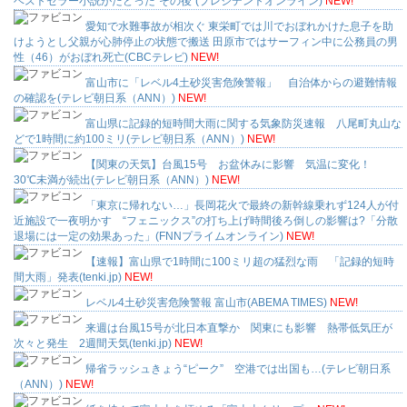
ベストセラー小説がたどった"その後"(プレジデントオンライン)
NEW!
愛知で水難事故が相次ぐ 東栄町では川でおぼれかけた息子を助
けようとし父親が心肺停止の状態で搬送 田原市ではサーフィン中に公務員の男
性（46）がおぼれ死亡(CBCテレビ)
NEW!
富山市に「レベル4土砂災害危険警報」 自治体からの避難情報
の確認を(テレビ朝日系（ANN）)
NEW!
富山県に記録的短時間大雨に関する気象防災速報 八尾町丸山な
どで1時間に約100ミリ(テレビ朝日系（ANN）)
NEW!
【関東の天気】台風15号 お盆休みに影響 気温に変化！
30℃未満が続出(テレビ朝日系（ANN）)
NEW!
「東京に帰れない…」長岡花火で最終の新幹線乗れず124人が付
近施設で一夜明かす “フェニックス”の打ち上げ時間後ろ倒しの影響は?「分散
退場には一定の効果あった」(FNNプライムオンライン)
NEW!
【速報】富山県で1時間に100ミリ超の猛烈な雨 「記録的短時
間大雨」発表(tenki.jp)
NEW!
レベル4土砂災害危険警報 富山市(ABEMA TIMES)
NEW!
来週は台風15号が北日本直撃か 関東にも影響 熱帯低気圧が
次々と発生 2週間天気(tenki.jp)
NEW!
帰省ラッシュきょう“ピーク” 空港では出国も…(テレビ朝日系
（ANN）)
NEW!