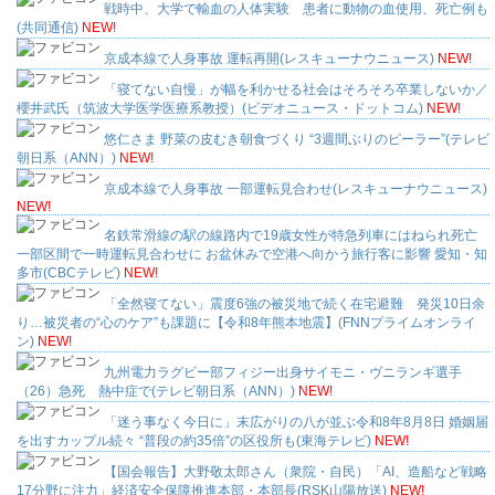
戦時中、大学で輸血の人体実験 患者に動物の血使用、死亡例も
(共同通信)
NEW!
京成本線で人身事故 運転再開(レスキューナウニュース)
NEW!
「寝てない自慢」が幅を利かせる社会はそろそろ卒業しないか／
櫻井武氏（筑波大学医学医療系教授）(ビデオニュース・ドットコム)
NEW!
悠仁さま 野菜の皮むき朝食づくり “3週間ぶりのピーラー”(テレビ
朝日系（ANN）)
NEW!
京成本線で人身事故 一部運転見合わせ(レスキューナウニュース)
NEW!
名鉄常滑線の駅の線路内で19歳女性が特急列車にはねられ死亡
一部区間で一時運転見合わせに お盆休みで空港へ向かう旅行客に影響 愛知・知
多市(CBCテレビ)
NEW!
「全然寝てない」震度6強の被災地で続く在宅避難 発災10日余
り…被災者の“心のケア”も課題に【令和8年熊本地震】(FNNプライムオンライ
ン)
NEW!
九州電力ラグビー部フィジー出身サイモニ・ヴニランギ選手
（26）急死 熱中症で(テレビ朝日系（ANN）)
NEW!
「迷う事なく今日に」末広がりの八が並ぶ令和8年8月8日 婚姻届
を出すカップル続々 “普段の約35倍”の区役所も(東海テレビ)
NEW!
【国会報告】大野敬太郎さん（衆院・自民）「AI、造船など戦略
17分野に注力」経済安全保障推進本部・本部長(RSK山陽放送)
NEW!