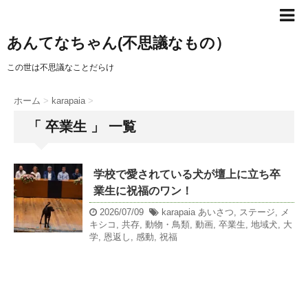
あんてなちゃん(不思議なもの）
この世は不思議なことだらけ
ホーム
>
karapaia
>
「 卒業生 」 一覧
学校で愛されている犬が壇上に立ち卒
業生に祝福のワン！
2026/07/09
karapaia
あいさつ
,
ステージ
,
メ
キシコ
,
共存
,
動物・鳥類
,
動画
,
卒業生
,
地域犬
,
大
学
,
恩返し
,
感動
,
祝福