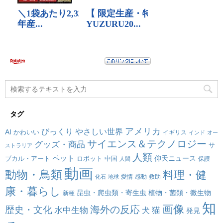
タグ
アメリカ
びっくり
やさしい世界
AI
かわいい
イギリス
インド
オー
サイエンス＆テクノロジー
グッズ・商品
サ
ストラリア
人類
ペット
仰天ニュース
ブカル・アート
ロボット
中国
保護
人間
動画
動物・鳥類
料理・健
愛情
感動
救助
化石
地球
康・暮らし
昆虫・爬虫類・寄生虫
植物・菌類・微生物
新種
知
画像
海外の反応
歴史・文化
水中生物
犬
猫
発見