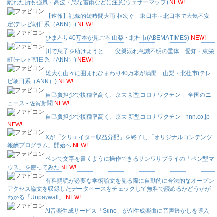
離れた所も強風・高波・急な雷雨などに注意(ウェザーマップ)
NEW!
【速報】記録的短時間大雨 相次ぐ 東日本～北日本で大気不安
定(テレビ朝日系（ANN）)
NEW!
ひまわり40万本が見ごろ 山梨・北杜市(ABEMA TIMES)
NEW!
川で息子を助けようと… 父親溺れ意識不明の重体 愛知・東栄
町(テレビ朝日系（ANN）)
NEW!
雄大な山々に囲まれひまわり40万本が満開 山梨・北杜市(テレ
ビ朝日系（ANN）)
NEW!
自己負担少で接種率高く、京大 新型コロナワクチン | | 全国のニ
ュース - 佐賀新聞
NEW!
自己負担少で接種率高く、京大 新型コロナワクチン - nnn.co.jp
NEW!
Xが「クリエイター収益分配」を終了し「オリジナルコンテンツ
報酬プログラム」開始へ
NEW!
ペンで文字を書くように操作できるサンワサプライの「ペン型マ
ウス」を使ってみた
NEW!
有料購読が必要な学術論文を見る際に自動的に合法的なオープン
アクセス論文を収録したデータベースをチェックして無料で読めるかどうかが
わかる「Unpaywall」
NEW!
AI音楽生成サービス「Suno」がAI生成楽曲に音声透かしを導入