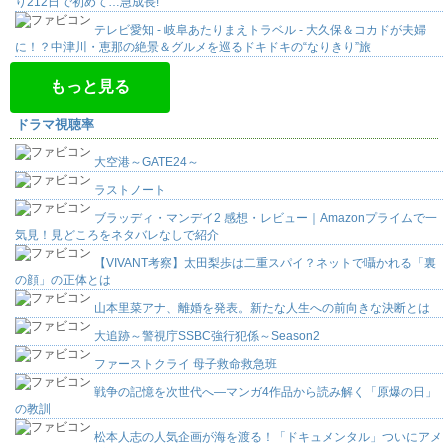
り212日で初めて…急成長!
テレビ愛知 - 岐阜あたりまえトラベル - 大久保＆コカドが夫婦
に！？中津川・恵那の絶景＆グルメを巡るドキドキの“なりきり”旅
もっと見る
ドラマ視聴率
大空港～GATE24～
ラストノート
ブラッディ・マンデイ2 感想・レビュー｜Amazonプライムで一
気見！見どころをネタバレなしで紹介
【VIVANT考察】太田梨歩は二重スパイ？ネットで囁かれる「裏
の顔」の正体とは
山本里菜アナ、離婚を発表。新たな人生への前向きな決断とは
大追跡～警視庁SSBC強行犯係～Season2
ファーストクライ 母子救命救急班
戦争の記憶を次世代へ―マンガ4作品から読み解く「原爆の日」
の教訓
松本人志の人気企画が海を渡る！「ドキュメンタル」ついにアメ