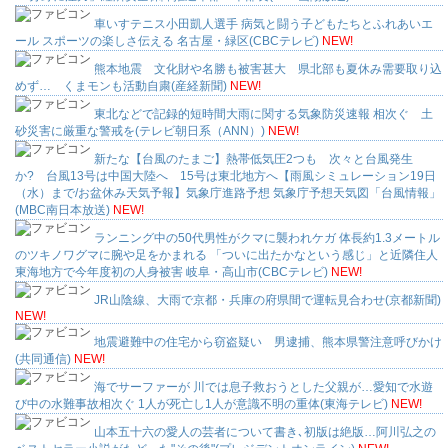
車いすテニス小田凱人選手 病気と闘う子どもたちとふれあいエ
ール スポーツの楽しさ伝える 名古屋・緑区(CBCテレビ)
NEW!
熊本地震 文化財や名勝も被害甚大 県北部も夏休み需要取り込
めず… くまモンも活動自粛(産経新聞)
NEW!
東北などで記録的短時間大雨に関する気象防災速報 相次ぐ 土
砂災害に厳重な警戒を(テレビ朝日系（ANN）)
NEW!
新たな【台風のたまご】熱帯低気圧2つも 次々と台風発生
か? 台風13号は中国大陸へ 15号は東北地方へ【雨風シミュレーション19日
（水）まで/お盆休み天気予報】気象庁進路予想 気象庁予想天気図「台風情報」
(MBC南日本放送)
NEW!
ランニング中の50代男性がクマに襲われケガ 体長約1.3メートル
のツキノワグマに腕や足をかまれる 「ついに出たかなという感じ」と近隣住人
東海地方で今年度初の人身被害 岐阜・高山市(CBCテレビ)
NEW!
JR山陰線、大雨で京都・兵庫の府県間で運転見合わせ(京都新聞)
NEW!
地震避難中の住宅から窃盗疑い 男逮捕、熊本県警注意呼びかけ
(共同通信)
NEW!
海でサーファーが 川では息子救おうとした父親が…愛知で水遊
び中の水難事故相次ぐ 1人が死亡し1人が意識不明の重体(東海テレビ)
NEW!
山本五十六の愛人の芸者について書き､初版は絶版…阿川弘之の