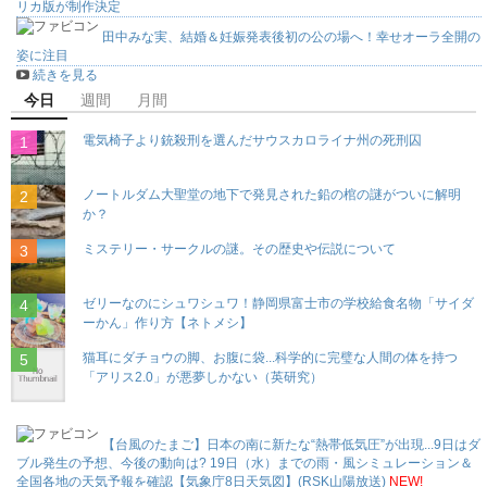
リカ版が制作決定
田中みな実、結婚＆妊娠発表後初の公の場へ！幸せオーラ全開の
姿に注目
続きを見る
今日
週間
月間
電気椅子より銃殺刑を選んだサウスカロライナ州の死刑囚
ノートルダム大聖堂の地下で発見された鉛の棺の謎がついに解明
か？
ミステリー・サークルの謎。その歴史や伝説について
ゼリーなのにシュワシュワ！静岡県富士市の学校給食名物「サイダ
ーかん」作り方【ネトメシ】
猫耳にダチョウの脚、お腹に袋...科学的に完璧な人間の体を持つ
「アリス2.0」が悪夢しかない（英研究）
【台風のたまご】日本の南に新たな“熱帯低気圧”が出現...9日はダ
ブル発生の予想、今後の動向は? 19日（水）までの雨・風シミュレーション＆
全国各地の天気予報を確認【気象庁8日天気図】(RSK山陽放送)
NEW!