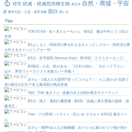
る
自然・廃墟・宇宙
絶滅・絶滅危惧種生物
研究
考古学
面白
謎
都市伝説・心霊・超常現象
飼い主
TVer
TOKYO MX - 佐々木とピーちゃん - 第5話 魔法中年と三つ目の
世界
BSよしもと - 田村淳の夢を叶えるキャンピングカー - 田村淳の夢
を叶えるキャンピングカー32
BS11 - 岩手競馬 Glorious Days - 第45回「クラスターカップ」
BS朝日 - 人生、歌がある - 「22才の別れ」「わかって下さい」
ほか…男性ヴォーカリスト名曲カバー特集！
日テレ - 1億人の大質問!?笑ってコラえて！ - カニ!岩かき!北陸で
道の駅伝1位当て!史上最高額の商品登場
TBS - THE 鬼タイジ - 真夏の水上決戦in東京サマーランド
BS11 - 偉人・素顔の履歴書 - 第8回「忠義に厚き肥後の猛将・加
藤清正」
TVer - プロ野球ハイライト - 巨人 vs. ヤクルト 8月8日 東京ドー
ム
日テレ - 嗚呼!!みんなの動物園 - みりちゃむ家のビビり猫が預か