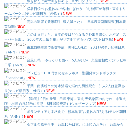
紙を挟んで富士山を拝める「富士山クリップ」
NEW!
猛暑日続出 お盆休みで各地にぎわう “お神輿”が有明・東京ドリ
ームパークに(テレビ朝日系（ANN）)
NEW!
高温の影響で農家5割「収入減った」 日本農業新聞調査(日本農
業新聞)
NEW!
このまま行くと、日本の夏はどうなる？外出自粛令、水不足、ス
ーパー台風...「2050年の天気予報」がリアルすぎる(ハフポスト日本版)
NEW!
東北自動車道で衝突事故 男性1人死亡 2人けが(テレビ朝日系
（ANN）)
NEW!
台風13号 ゆっくりと西へ 5人がけが 欠航便相次ぐ(テレビ朝
日系（ANN）)
NEW!
プレビューURL付きのセルフホスト型開発サンドボックス
「sandboxd」
NEW!
千葉・南房総市の海水浴場で溺れた男性死亡 知人2人は意識あ
り(テレビ朝日系（ANN）)
NEW!
【動画】9日の天気 - 日曜 東海～東北 天気急変のおそれ 来週火
曜～水曜 台風15号に注意（8日19時更新）(ウェザーマップ)
NEW!
ボランティアも本格化で 熊本地震“お盆休み”迎える(テレビ朝日
系（ANN）)
NEW!
ダブル台風発生中 台風15号は東北に上陸のおそれ 台風から