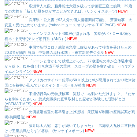
広瀬章人九段、藤井聡太六冠を破って伊藤匠王座に挑戦 39歳
での大舞台「新しい風を吹かすことができれば」(サンケイスポーツ)
NEW!
兵庫県・公文書で92人分の個人情報閲覧可能に 斎藤知事「大
変重く受け止めています」(Yahoo!ニュース オリジナル THE PAGE)
NEW!
シャインマスカット400房が盗まれる 警察がパトロール強化
栃木・佐野市(テレビ朝日系（ANN）)
NEW!
中国で新型コロナ感染者急増…症状があって検査を受けた人の
20.3％が陽性 当局「中等度の流行水準」 - 東京新聞デジタル
NEW!
「ドーンと音がして砂煙上がった」77歳運転の車が立体駐車場
から落下、腹を強く打ち意識不明の重体 スロープの壁を突き破る (FNNプラ
イムオンライン)
NEW!
アフリカのサイバー犯罪の50％以上にAIが悪用されており欧米諸
国にも被害が及んでいるとインターポールが発表
NEW!
不適切行為の元特捜検事、笑顔で「名刺いただけます？」「だか
ら名刺をください」 懲戒免職前に直撃取材した記者が体験した“恐怖”とは
(ABEMA TIMES)
NEW!
比例復活当選の基準引き上げ提唱 衆院選挙制度の座長試案が判
明(共同通信)
NEW!
藤井聡太六冠「悪手が続いてしまった」 広瀬章人九段に逆転負
けで王座挑戦ならず／将棋 (サンケイスポーツ)
NEW!