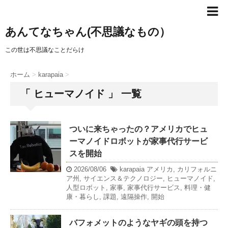
あんてなちゃん(不思議なもの）
この世は不思議なことだらけ
ホーム
>
karapaia
>
「 ヒューマノイド 」 一覧
ついに来ちゃったの？アメリカでヒュ
ーマノイドロボットが家事代行サービ
スを開始
2026/08/06
karapaia
アメリカ
,
カリフォルニ
ア州
,
サイエンス＆テクノロジー
,
ヒューマノイド
,
人型ロボット
,
家事
,
家事代行サービス
,
料理・健
康・暮らし
,
課題
,
遠隔操作
,
開始
バフォメットのようなヤギの頭を持つ