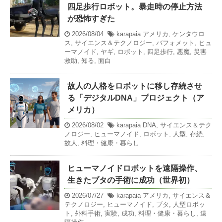
四足歩行ロボット。暴走時の停止方法
が恐怖すぎた
2026/08/04
karapaia
アメリカ
,
ケンタウロ
ス
,
サイエンス＆テクノロジー
,
バフォメット
,
ヒュ
ーマノイド
,
ヤギ
,
ロボット
,
四足歩行
,
悪魔
,
災害
救助
,
知る
,
面白
故人の人格をロボットに移し存続させ
る「デジタルDNA」プロジェクト（ア
メリカ）
2026/08/02
karapaia
DNA
,
サイエンス＆テク
ノロジー
,
ヒューマノイド
,
ロボット
,
人型
,
存続
,
故人
,
料理・健康・暮らし
ヒューマノイドロボットを遠隔操作、
生きたブタの手術に成功（世界初）
2026/07/27
karapaia
アメリカ
,
サイエンス＆
テクノロジー
,
ヒューマノイド
,
ブタ
,
人型ロボッ
ト
,
外科手術
,
実験
,
成功
,
料理・健康・暮らし
,
遠