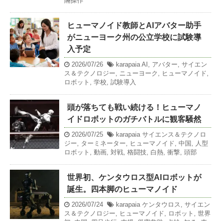
隔操作
ヒューマノイド教師とAIアバター助手
がニューヨーク州の公立学校に試験導
入予定
2026/07/26
karapaia
AI
,
アバター
,
サイエン
ス＆テクノロジー
,
ニューヨーク
,
ヒューマノイド
,
ロボット
,
学校
,
試験導入
頭が落ちても戦い続ける！ヒューマノ
イドロボットのガチバトルに観客騒然
2026/07/25
karapaia
サイエンス＆テクノロ
ジー
,
ターミネーター
,
ヒューマノイド
,
中国
,
人型
ロボット
,
動画
,
対戦
,
格闘技
,
白熱
,
衝撃
,
頭部
世界初、ケンタウロス型AIロボットが
誕生。四本脚のヒューマノイド
2026/07/24
karapaia
ケンタウロス
,
サイエン
ス＆テクノロジー
,
ヒューマノイド
,
ロボット
,
世界