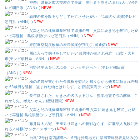
神奈川県藤沢市の交差点で事故 歩行者も巻き込まれ3人けが(テ
レビ朝日系（ANN）)
NEW!
義理の弟を殴るなどして死亡させた疑い 41歳の女逮捕(テレビ
朝日系（ANN）)
NEW!
父親と兄の死体遺棄容疑で逮捕の男 父親に続き兄を殺害した疑
いで再逮捕 島根県警(テレビ朝日系（ANN）)
NEW!
衆院選挙制度改革の座長試案が判明(共同通信)
NEW!
川に入って釣りをしていた84歳男性が流され死亡 山梨・大月
市(テレビ朝日系（ANN）)
NEW!
河野洋平氏をしのぶ会「いい人生だった」(テレビ朝日系
（ANN）)
NEW!
橋の名前が書かれた金属板を盗品と知りながら他者に頼まれ売却
か 63歳男を逮捕「盗まれた物とは知らず」と否認(東海テレビ)
NEW!
長年愛された、かき氷の名店まるけん 熊本地震で涙の解体「こ
れから先、考えつかん」(産経新聞)
NEW!
父親と兄の死体遺棄容疑で逮捕の男 父親に続き兄を殺害した疑
いで再逮捕 島根県警(テレビ朝日系（ANN）)
NEW!
藤井聡太六冠、王座返り咲きへの挑戦ならず 広瀬章人九段に敗
れる／将棋(サンケイスポーツ)
NEW!
台風13号は南西諸島へ 6日は沖縄地方に暴風警報発表見込み(ウ