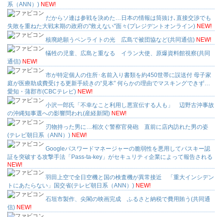
系（ANN）)
NEW!
だからソ連は参戦を決めた…日本の情報は筒抜け､直接交渉でも
失敗を重ねた大戦末期の政府の"救えない"面々(プレジデントオンライン)
NEW!
核廃絶願うペンライトの光 広島で被団協など(共同通信)
NEW!
犠牲の児童、広島と重なる イラン大使、原爆資料館視察(共同
通信)
NEW!
市が特定個人の住所･名前入り書類を約450世帯に誤送付 母子家
庭が医療助成費受ける更新手続きの“見本” 何らかの理由でマスキングできず…
愛知・蒲郡市(CBCテレビ)
NEW!
小沢一郎氏「不幸なこと利用し悪宣伝する人も」 辺野古沖事故
の沖縄知事選への影響問われ(産経新聞)
NEW!
刃物持った男に…相次ぐ警察官発砲 直前に店内訪れた男の姿
(テレビ朝日系（ANN）)
NEW!
Googleパスワードマネージャーの脆弱性を悪用してパスキー認
証を突破する攻撃手法「Pass-ta-key」がセキュリティ企業によって報告される
NEW!
羽田上空で全日空機と国の検査機が異常接近 「重大インシデン
トにあたらない」国交省(テレビ朝日系（ANN）)
NEW!
石垣市製作、尖閣の映画完成 ふるさと納税で費用賄う(共同通
信)
NEW!