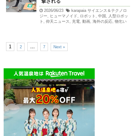
撃される
2026/06/23
karapaia
サイエンス＆テクノロ
ジー
,
ヒューマノイド
,
ロボット
,
中国
,
人型ロボッ
ト
,
仰天ニュース
,
充電
,
動画
,
海外の反応
,
物乞い
1
…
2
7
Next »