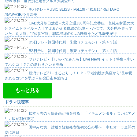
成vs.令和 世代別ど定番グルメ大調査SP」
チバテレ - MUSIC BLISS - [Vol.10] 小松みゆ/IREI TARO
/SAWAGE/今井宏美
OAB大分朝日放送 - 大分交通130周年記念番組 良純＆村重の大
分タイムトラベル～ＡＩでよみがえる廃線の記憶～ - かつて、大分県を走って
いた、別大線、宇佐参宮線、耶馬渓線の3つの廃線をたどる歴史紀行
BS日テレ - 韓国時代劇 朱蒙（チュモン） - 第４３話
BS日テレ - 韓国時代劇 朱蒙（チュモン） - 第４２話
フジテレビ - 【しらべてみたら】Live News イット！特集 - 歩い
てハシゴ！？この夏行きたい直売所
新潟テレビ21 - まるどりっ！ＵＰ - ▽老舗焼き鳥店から“長年愛
されるコツ”を学ぶ▽新発田市を旅ちょ
もっと見る
ドラマ視聴率
松本人志の人気企画が海を渡る！「ドキュメンタル」ついにアメ
リカ版が制作決定
田中みな実、結婚＆妊娠発表後初の公の場へ！幸せオーラ全開の
姿に注目