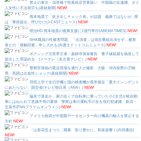
禁止の東京・浅草橋で性風俗店営業疑い 中国籍の女逮捕、タイ
人女性に不法就労も(産経新聞)
NEW!
熊本地震で「炊き出しチェック表」が話題 義務ではないが...県
は「事前提出」呼びかけ(J-CASTニュース)
NEW!
明治HD 熊本地震の復興支援に1億円寄付(ABEMA TIMES)
NEW!
NHK職員の性被害問題、「出演者」は現在番組出演せず…被害
者との「接触回避」申し入れも(弁護士ドットコムニュース)
NEW!
ボクシング元世界王者・薬師寺保栄被告 養子縁組届を偽造して
提出した罪認める (メ〜テレ（名古屋テレビ）)
NEW!
警察官発砲の緊迫現場を通行人が撮影 大阪・河内長野の刃物
男、死因は出血性ショック(産経新聞)
NEW!
羽田上空で全日空機と国の検査機が異常接近「重大インシデント
にあたらない」国交省(テレビ朝日系（ANN）)
NEW!
脇見で逆走か…家の近くで自転車に乗っていた小1女児が軽自動
車にはねられて意識不明の重体 警察は車の運転手の女を現行犯逮捕 新潟・
五泉市(FNNプライムオンライン)
NEW!
アメリカ政府が中国製データセンター向け機器の輸入を禁止する
方針
NEW!
「山形花笠まつり」開幕 彩り豊かに、和楽器響く(共同通信)
NEW!