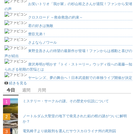
お笑いトリオ「我が家」の杉山裕之さんが退院！ファンから安堵
の声
クロスロード ～救命救急の約束～
君の好きは無敵
豊臣兄弟！
さよならノワール
東野圭吾さんの待望の最新作が登場！ファンからは感動と喜びの
声が続出
唐沢寿明が明かす『トイ・ストーリー』ウッディ役への葛藤―知
られざる初期の苦悩とは
ヤーレンズ、夢の舞台へ！日本武道館での単独ライブ開催が決定
続きを見る
今日
週間
月間
ミステリー・サークルの謎。その歴史や伝説について
ノートルダム大聖堂の地下で発見された鉛の棺の謎がついに解明
か？
電気椅子より銃殺刑を選んだサウスカロライナ州の死刑囚