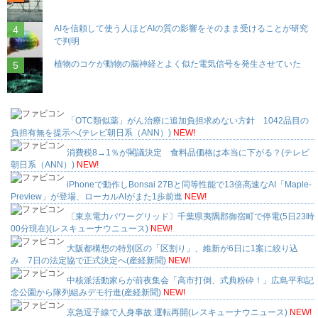
AIを信頼して使う人ほどAIの質の影響をそのまま受けることが研究
で判明
植物のコケが動物の脳神経とよく似た電気信号を発生させていた
「OTC類似薬」がん治療に追加負担求めない方針 1042品目の
負担有無を提示へ(テレビ朝日系（ANN）)
NEW!
消費税8→1％が閣議決定 食料品価格は本当に下がる？(テレビ
朝日系（ANN）)
NEW!
iPhoneで動作しBonsai 27Bと同等性能で13倍高速なAI「Maple-
Preview」が登場、ローカルAIがまた1歩前進
NEW!
〔東京電力パワーグリッド〕千葉県夷隅郡御宿町で停電(5日23時
00分現在)(レスキューナウニュース)
NEW!
大阪都構想の特別区の「区割り」、維新が6日に1案に絞り込
み 7日の法定協で正式決定へ(産経新聞)
NEW!
中核派活動家らが前夜集会「高市打倒、式典粉砕！」広島平和記
念公園から隊列組みデモ行進(産経新聞)
NEW!
京急逗子線で人身事故 運転再開(レスキューナウニュース)
NEW!