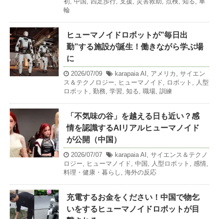
初
,
中国
,
四足歩行
,
支援
,
災害救助
,
点検
,
知る
,
車
輪
ヒューマノイドロボットが”毎日出
勤”する施設が誕生！働きながら学ぶ場
に
2026/07/09
karapaia
AI
,
アメリカ
,
サイエン
ス＆テクノロジー
,
ヒューマノイド
,
ロボット
,
人型
ロボット
,
勤務
,
学習
,
知る
,
職場
,
訓練
「不気味の谷」を越える日も近い？感
情を認識するAIリアルヒューマノイド
が公開（中国）
2026/07/07
karapaia
AI
,
サイエンス＆テクノ
ロジー
,
ヒューマノイド
,
中国
,
人型ロボット
,
感情
,
料理・健康・暮らし
,
海外の反応
充電するお金をください！中国で物乞
いをするヒューマノイドロボットが目