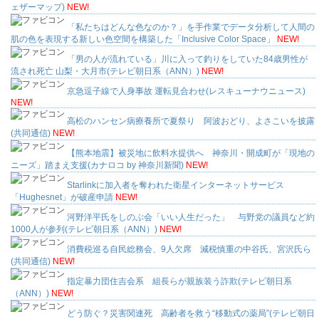
ェザーマップ)
NEW!
「私たちはどんな色なのか？」を手作業でデータ分析して人間の
肌の色を表現する新しい色空間を構築した「Inclusive Color Space」
NEW!
「男の人が流れている」川に入って釣りをしていた84歳男性が
流され死亡 山梨・大月市(テレビ朝日系（ANN）)
NEW!
京急逗子線で人身事故 運転見合わせ(レスキューナウニュース)
NEW!
高松のハンセン病療養所で夏祭り 阿波おどり、よさこいを披露
(共同通信)
NEW!
【熊本地震】被災地に飲料水提供へ 神奈川・開成町が「現地の
ニーズ」踏まえ支援(カナロコ by 神奈川新聞)
NEW!
Starlinkに加入者を奪われた衛星インターネットサービス
「Hughesnet」が破産申請
NEW!
河野洋平氏をしのぶ会「いい人生だった」 与野党の議員など約
1000人が参列(テレビ朝日系（ANN）)
NEW!
消費税巡る自民総務会、9人欠席 減税慎重の中谷氏、宮沢氏ら
(共同通信)
NEW!
指定暴力団住吉会系 組長らが親族装う詐欺(テレビ朝日系
（ANN）)
NEW!
どう防ぐ？災害関連死 高齢者を救う“移動式の薬局”(テレビ朝日