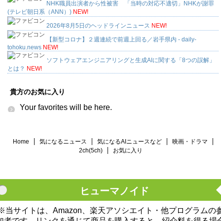
NHK職員出演者から性被害 「当時の対応不適切」NHKが謝罪
(テレビ朝日系（ANN）)
NEW!
2026年8月5日のヘッドラインニュース
NEW!
【新型コロナ】２週連続で前週上回る／岩手県内 - daily-
tohoku.news
NEW!
ソフトウェアエンジニアリングと生成AIに関する「8つの誤解」
とは？
NEW!
貴方のお気に入り
Your favorites will be here.
Home
気になるニュース
気になるAIニュースなど
映画・ドラマ
2ch(5ch)
お気に入り
ヒューマノイド
※当サイトは、Amazon、楽天アソシエイト・他プログラムの
加者です。リンクを通じて商品を購入すると、紹介料を得る場