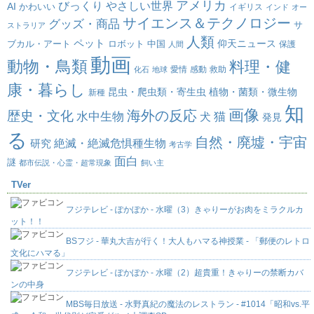
アメリカ
びっくり
やさしい世界
AI
かわいい
イギリス
インド
オー
サイエンス＆テクノロジー
グッズ・商品
サ
ストラリア
人類
ペット
仰天ニュース
ブカル・アート
ロボット
中国
保護
人間
動画
動物・鳥類
料理・健
愛情
感動
救助
化石
地球
康・暮らし
昆虫・爬虫類・寄生虫
植物・菌類・微生物
新種
知
画像
海外の反応
歴史・文化
水中生物
犬
猫
発見
る
自然・廃墟・宇宙
絶滅・絶滅危惧種生物
研究
考古学
面白
謎
都市伝説・心霊・超常現象
飼い主
TVer
フジテレビ - ぽかぽか - 水曜（3）きゃりーがお肉をミラクルカ
ット！！
BSフジ - 華丸大吉が行く！大人もハマる神授業 - 「郵便のレトロ
文化にハマる」
フジテレビ - ぽかぽか - 水曜（2）超貴重！きゃりーの禁断カバ
ンの中身
MBS毎日放送 - 水野真紀の魔法のレストラン - #1014「昭和vs.平