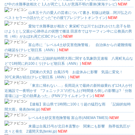
び中の水難事故相次ぐ 1人が死亡し1人が意識不明の重体(東海テレビ)
NEW!
山本五十六の愛人の芸者について書き､初版は絶版…阿川弘之の
ベストセラー小説がたどった"その後"(プレジデントオンライン)
NEW!
愛知で水難事故が相次ぐ 東栄町では川でおぼれかけた息子を助
けようとし父親が心肺停止の状態で搬送 田原市ではサーフィン中に公務員の男
性（46）がおぼれ死亡(CBCテレビ)
NEW!
富山市に「レベル4土砂災害危険警報」 自治体からの避難情報
の確認を(テレビ朝日系（ANN）)
NEW!
富山県に記録的短時間大雨に関する気象防災速報 八尾町丸山な
どで1時間に約100ミリ(テレビ朝日系（ANN）)
NEW!
【関東の天気】台風15号 お盆休みに影響 気温に変化！
30℃未満が続出(テレビ朝日系（ANN）)
NEW!
「東京に帰れない…」長岡花火で最終の新幹線乗れず124人が付
近施設で一夜明かす “フェニックス”の打ち上げ時間後ろ倒しの影響は?「分散
退場には一定の効果あった」(FNNプライムオンライン)
NEW!
【速報】富山県で1時間に100ミリ超の猛烈な雨 「記録的短時
間大雨」発表(tenki.jp)
NEW!
レベル4土砂災害危険警報 富山市(ABEMA TIMES)
NEW!
来週は台風15号が北日本直撃か 関東にも影響 熱帯低気圧が
次々と発生 2週間天気(tenki.jp)
NEW!