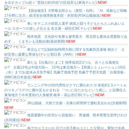
を出すカップル続々 “普段の約35倍”の区役所も(東海テレビ)
NEW!
【国会報告】大野敬太郎さん（衆院・自民）「AI、造船など戦略
17分野に注力」経済安全保障推進本部・本部長(RSK山陽放送)
NEW!
車いすテニス小田凱人選手 病気と闘う子どもたちとふれあいエ
ール スポーツの楽しさ伝える 名古屋・緑区(CBCテレビ)
NEW!
熊本地震 文化財や名勝も被害甚大 県北部も夏休み需要取り込
めず… くまモンも活動自粛(産経新聞)
NEW!
東北などで記録的短時間大雨に関する気象防災速報 相次ぐ 土
砂災害に厳重な警戒を(テレビ朝日系（ANN）)
NEW!
新たな【台風のたまご】熱帯低気圧2つも 次々と台風発生
か? 台風13号は中国大陸へ 15号は東北地方へ【雨風シミュレーション19日
（水）まで/お盆休み天気予報】気象庁進路予想 気象庁予想天気図「台風情報」
(MBC南日本放送)
NEW!
ランニング中の50代男性がクマに襲われケガ 体長約1.3メートル
のツキノワグマに腕や足をかまれる 「ついに出たかなという感じ」と近隣住人
東海地方で今年度初の人身被害 岐阜・高山市(CBCテレビ)
NEW!
JR山陰線、大雨で京都・兵庫の府県間で運転見合わせ(京都新聞)
NEW!
地震避難中の住宅から窃盗疑い 男逮捕、熊本県警注意呼びかけ
(共同通信)
NEW!
海でサーファーが 川では息子救おうとした父親が…愛知で水遊