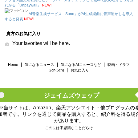
アクセス論文を収録したデータベースをチェックして無料で読めるかどうかが
わかる「Unpaywall」
NEW!
AI音楽生成サービス「Suno」がAI生成楽曲に音声透かしを導入
すると発表
NEW!
貴方のお気に入り
Your favorites will be here.
Home
気になるニュース
気になるAIニュースなど
映画・ドラマ
2ch(5ch)
お気に入り
ジェイムズウェップ
※当サイトは、Amazon、楽天アソシエイト・他プログラムの
加者です。リンクを通じて商品を購入すると、紹介料を得る場
があります。
この世は不思議なことだらけ