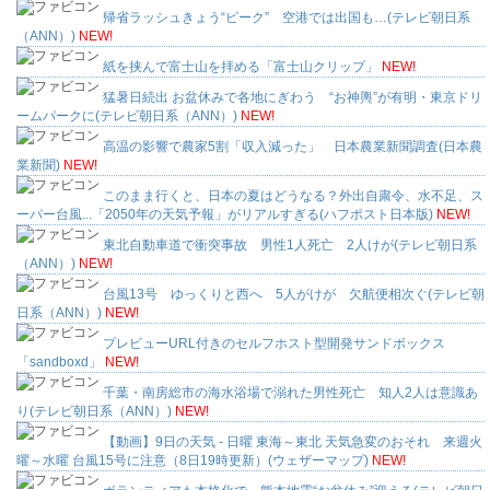
帰省ラッシュきょう“ピーク” 空港では出国も…(テレビ朝日系
（ANN）)
NEW!
紙を挟んで富士山を拝める「富士山クリップ」
NEW!
猛暑日続出 お盆休みで各地にぎわう “お神輿”が有明・東京ドリ
ームパークに(テレビ朝日系（ANN）)
NEW!
高温の影響で農家5割「収入減った」 日本農業新聞調査(日本農
業新聞)
NEW!
このまま行くと、日本の夏はどうなる？外出自粛令、水不足、ス
ーパー台風...「2050年の天気予報」がリアルすぎる(ハフポスト日本版)
NEW!
東北自動車道で衝突事故 男性1人死亡 2人けが(テレビ朝日系
（ANN）)
NEW!
台風13号 ゆっくりと西へ 5人がけが 欠航便相次ぐ(テレビ朝
日系（ANN）)
NEW!
プレビューURL付きのセルフホスト型開発サンドボックス
「sandboxd」
NEW!
千葉・南房総市の海水浴場で溺れた男性死亡 知人2人は意識あ
り(テレビ朝日系（ANN）)
NEW!
【動画】9日の天気 - 日曜 東海～東北 天気急変のおそれ 来週火
曜～水曜 台風15号に注意（8日19時更新）(ウェザーマップ)
NEW!