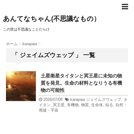
あんてなちゃん(不思議なもの）
この世は不思議なことだらけ
ホーム
>
karapaia
>
「 ジェイムズウェップ 」 一覧
土星衛星タイタンと冥王星に未知の物
質を発見。生命の材料となりうる有機
物の可能性
2026/07/08
karapaia
ジェイムズウェップ
,
タ
イタン
,
冥王星
,
有機物
,
物質
,
生命体
,
知る
,
自然・
廃墟・宇宙