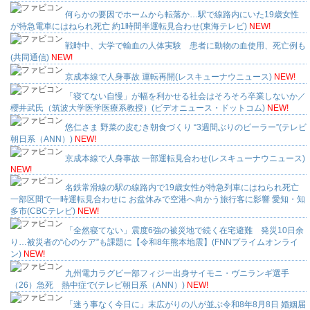
何らかの要因でホームから転落か…駅で線路内にいた19歳女性
が特急電車にはねられ死亡 約1時間半運転見合わせ(東海テレビ)
NEW!
戦時中、大学で輸血の人体実験 患者に動物の血使用、死亡例も
(共同通信)
NEW!
京成本線で人身事故 運転再開(レスキューナウニュース)
NEW!
「寝てない自慢」が幅を利かせる社会はそろそろ卒業しないか／
櫻井武氏（筑波大学医学医療系教授）(ビデオニュース・ドットコム)
NEW!
悠仁さま 野菜の皮むき朝食づくり “3週間ぶりのピーラー”(テレビ
朝日系（ANN）)
NEW!
京成本線で人身事故 一部運転見合わせ(レスキューナウニュース)
NEW!
名鉄常滑線の駅の線路内で19歳女性が特急列車にはねられ死亡
一部区間で一時運転見合わせに お盆休みで空港へ向かう旅行客に影響 愛知・知
多市(CBCテレビ)
NEW!
「全然寝てない」震度6強の被災地で続く在宅避難 発災10日余
り…被災者の“心のケア”も課題に【令和8年熊本地震】(FNNプライムオンライ
ン)
NEW!
九州電力ラグビー部フィジー出身サイモニ・ヴニランギ選手
（26）急死 熱中症で(テレビ朝日系（ANN）)
NEW!
「迷う事なく今日に」末広がりの八が並ぶ令和8年8月8日 婚姻届