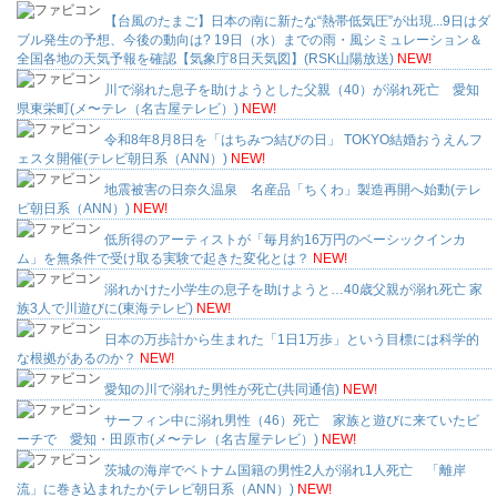
【台風のたまご】日本の南に新たな“熱帯低気圧”が出現...9日はダ
ブル発生の予想、今後の動向は? 19日（水）までの雨・風シミュレーション＆
全国各地の天気予報を確認【気象庁8日天気図】(RSK山陽放送)
NEW!
川で溺れた息子を助けようとした父親（40）が溺れ死亡 愛知
県東栄町(メ〜テレ（名古屋テレビ）)
NEW!
令和8年8月8日を「はちみつ結びの日」 TOKYO結婚おうえんフ
ェスタ開催(テレビ朝日系（ANN）)
NEW!
地震被害の日奈久温泉 名産品「ちくわ」製造再開へ始動(テレ
ビ朝日系（ANN）)
NEW!
低所得のアーティストが「毎月約16万円のベーシックインカ
ム」を無条件で受け取る実験で起きた変化とは？
NEW!
溺れかけた小学生の息子を助けようと…40歳父親が溺れ死亡 家
族3人で川遊びに(東海テレビ)
NEW!
日本の万歩計から生まれた「1日1万歩」という目標には科学的
な根拠があるのか？
NEW!
愛知の川で溺れた男性が死亡(共同通信)
NEW!
サーフィン中に溺れ男性（46）死亡 家族と遊びに来ていたビ
ーチで 愛知・田原市(メ〜テレ（名古屋テレビ）)
NEW!
茨城の海岸でベトナム国籍の男性2人が溺れ1人死亡 「離岸
流」に巻き込まれたか(テレビ朝日系（ANN）)
NEW!