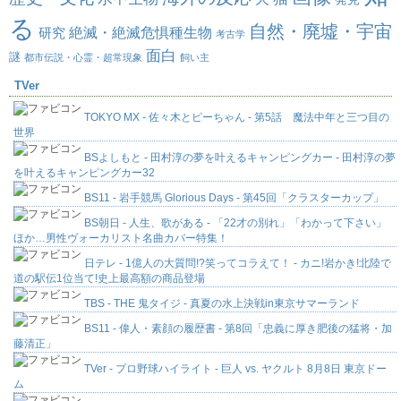
る
自然・廃墟・宇宙
絶滅・絶滅危惧種生物
研究
考古学
面白
謎
都市伝説・心霊・超常現象
飼い主
TVer
TOKYO MX - 佐々木とピーちゃん - 第5話 魔法中年と三つ目の
世界
BSよしもと - 田村淳の夢を叶えるキャンピングカー - 田村淳の夢
を叶えるキャンピングカー32
BS11 - 岩手競馬 Glorious Days - 第45回「クラスターカップ」
BS朝日 - 人生、歌がある - 「22才の別れ」「わかって下さい」
ほか…男性ヴォーカリスト名曲カバー特集！
日テレ - 1億人の大質問!?笑ってコラえて！ - カニ!岩かき!北陸で
道の駅伝1位当て!史上最高額の商品登場
TBS - THE 鬼タイジ - 真夏の水上決戦in東京サマーランド
BS11 - 偉人・素顔の履歴書 - 第8回「忠義に厚き肥後の猛将・加
藤清正」
TVer - プロ野球ハイライト - 巨人 vs. ヤクルト 8月8日 東京ドー
ム