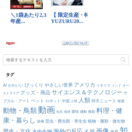
タグ
アメリカ
びっくり
やさしい世界
AI
かわいい
イギリス
インド
オー
サイエンス＆テクノロジー
グッズ・商品
サ
ストラリア
人類
ペット
仰天ニュース
ブカル・アート
ロボット
中国
保護
人間
動画
動物・鳥類
料理・健
愛情
感動
救助
化石
地球
康・暮らし
昆虫・爬虫類・寄生虫
植物・菌類・微生物
新種
知
画像
海外の反応
歴史・文化
水中生物
犬
猫
発見