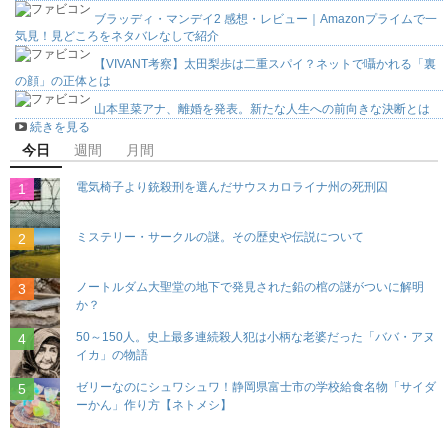
ブラッディ・マンデイ2 感想・レビュー｜Amazonプライムで一
気見！見どころをネタバレなしで紹介
【VIVANT考察】太田梨歩は二重スパイ？ネットで囁かれる「裏
の顔」の正体とは
山本里菜アナ、離婚を発表。新たな人生への前向きな決断とは
続きを見る
今日
週間
月間
電気椅子より銃殺刑を選んだサウスカロライナ州の死刑囚
ミステリー・サークルの謎。その歴史や伝説について
ノートルダム大聖堂の地下で発見された鉛の棺の謎がついに解明
か？
50～150人。史上最多連続殺人犯は小柄な老婆だった「ババ・アヌ
イカ」の物語
ゼリーなのにシュワシュワ！静岡県富士市の学校給食名物「サイダ
ーかん」作り方【ネトメシ】