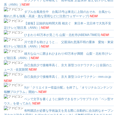
ボランティアも本格化で 熊本地震“お盆休み”迎える(テレビ朝日
系（ANN）)
NEW!
ダブル台風発生中 台風15号は東北に上陸のおそれ 台風から
離れた所も強風・高波・急な雷雨などに注意(ウェザーマップ)
NEW!
【速報】記録的短時間大雨 相次ぐ 東日本～北日本で大気不安
定(テレビ朝日系（ANN）)
NEW!
ひまわり40万本が見ごろ 山梨・北杜市(ABEMA TIMES)
NEW!
川で息子を助けようと… 父親溺れ意識不明の重体 愛知・東栄
町(テレビ朝日系（ANN）)
NEW!
雄大な山々に囲まれひまわり40万本が満開 山梨・北杜市(テレ
ビ朝日系（ANN）)
NEW!
自己負担少で接種率高く、京大 新型コロナワクチン | | 全国のニ
ュース - 佐賀新聞
NEW!
自己負担少で接種率高く、京大 新型コロナワクチン - nnn.co.jp
NEW!
Xが「クリエイター収益分配」を終了し「オリジナルコンテンツ
報酬プログラム」開始へ
NEW!
ペンで文字を書くように操作できるサンワサプライの「ペン型マ
ウス」を使ってみた
NEW!
有料購読が必要な学術論文を見る際に自動的に合法的なオープン