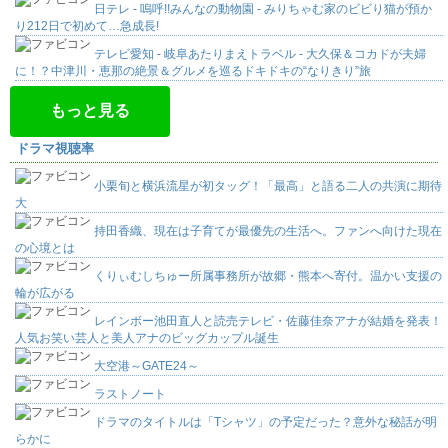
日テレ - 嗚呼!!みんなの動物園 - みりちゃむ家のビビり猫が預か
り212日で初めて…急成長!
テレビ愛知 - 岐阜あたりまえトラベル - 大久保＆コカドが夫婦
に！？中津川・恵那の絶景＆グルメを巡るドキドキの“なりきり”旅
もっと見る
ドラマ視聴率
小栗旬と横浜流星が初タッグ！「最高」と語る二人の共演に期待
大
持田香織、現在は子育てが最優先の生活へ。ファンへ向けた現在
の心境とは
くりぃむしちゅー所属事務所が故郷・熊本へ寄付。温かい支援の
輪が広がる
レインボー池田直人と読売テレビ・佐藤佳奈アナが結婚を発表！
人気お笑い芸人と美人アナのビッグカップル誕生
大空港～GATE24～
ラストノート
ドラマのタイトルは「Tシャツ」の予定だった？意外な秘話が明
らかに