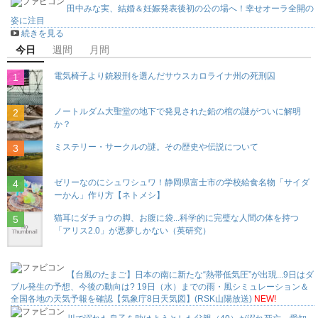
田中みな実、結婚＆妊娠発表後初の公の場へ！幸せオーラ全開の
姿に注目
続きを見る
今日
週間
月間
電気椅子より銃殺刑を選んだサウスカロライナ州の死刑囚
ノートルダム大聖堂の地下で発見された鉛の棺の謎がついに解明
か？
ミステリー・サークルの謎。その歴史や伝説について
ゼリーなのにシュワシュワ！静岡県富士市の学校給食名物「サイダ
ーかん」作り方【ネトメシ】
猫耳にダチョウの脚、お腹に袋...科学的に完璧な人間の体を持つ
「アリス2.0」が悪夢しかない（英研究）
【台風のたまご】日本の南に新たな“熱帯低気圧”が出現...9日はダ
ブル発生の予想、今後の動向は? 19日（水）までの雨・風シミュレーション＆
全国各地の天気予報を確認【気象庁8日天気図】(RSK山陽放送)
NEW!