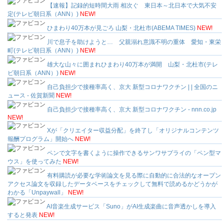
【速報】記録的短時間大雨 相次ぐ 東日本～北日本で大気不安
定(テレビ朝日系（ANN）)
NEW!
ひまわり40万本が見ごろ 山梨・北杜市(ABEMA TIMES)
NEW!
川で息子を助けようと… 父親溺れ意識不明の重体 愛知・東栄
町(テレビ朝日系（ANN）)
NEW!
雄大な山々に囲まれひまわり40万本が満開 山梨・北杜市(テレ
ビ朝日系（ANN）)
NEW!
自己負担少で接種率高く、京大 新型コロナワクチン | | 全国のニ
ュース - 佐賀新聞
NEW!
自己負担少で接種率高く、京大 新型コロナワクチン - nnn.co.jp
NEW!
Xが「クリエイター収益分配」を終了し「オリジナルコンテンツ
報酬プログラム」開始へ
NEW!
ペンで文字を書くように操作できるサンワサプライの「ペン型マ
ウス」を使ってみた
NEW!
有料購読が必要な学術論文を見る際に自動的に合法的なオープン
アクセス論文を収録したデータベースをチェックして無料で読めるかどうかが
わかる「Unpaywall」
NEW!
AI音楽生成サービス「Suno」がAI生成楽曲に音声透かしを導入
すると発表
NEW!