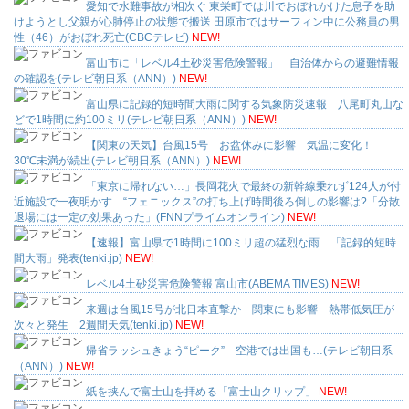
愛知で水難事故が相次ぐ 東栄町では川でおぼれかけた息子を助
けようとし父親が心肺停止の状態で搬送 田原市ではサーフィン中に公務員の男
性（46）がおぼれ死亡(CBCテレビ)
NEW!
富山市に「レベル4土砂災害危険警報」 自治体からの避難情報
の確認を(テレビ朝日系（ANN）)
NEW!
富山県に記録的短時間大雨に関する気象防災速報 八尾町丸山な
どで1時間に約100ミリ(テレビ朝日系（ANN）)
NEW!
【関東の天気】台風15号 お盆休みに影響 気温に変化！
30℃未満が続出(テレビ朝日系（ANN）)
NEW!
「東京に帰れない…」長岡花火で最終の新幹線乗れず124人が付
近施設で一夜明かす “フェニックス”の打ち上げ時間後ろ倒しの影響は?「分散
退場には一定の効果あった」(FNNプライムオンライン)
NEW!
【速報】富山県で1時間に100ミリ超の猛烈な雨 「記録的短時
間大雨」発表(tenki.jp)
NEW!
レベル4土砂災害危険警報 富山市(ABEMA TIMES)
NEW!
来週は台風15号が北日本直撃か 関東にも影響 熱帯低気圧が
次々と発生 2週間天気(tenki.jp)
NEW!
帰省ラッシュきょう“ピーク” 空港では出国も…(テレビ朝日系
（ANN）)
NEW!
紙を挟んで富士山を拝める「富士山クリップ」
NEW!