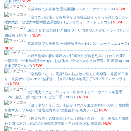
(共同通信)
NEW!
京成本線で人身事故 運転再開(レスキューナウニュース)
NEW!
「寝てない自慢」が幅を利かせる社会はそろそろ卒業しないか／
櫻井武氏（筑波大学医学医療系教授）(ビデオニュース・ドットコム)
NEW!
悠仁さま 野菜の皮むき朝食づくり “3週間ぶりのピーラー”(テレビ
朝日系（ANN）)
NEW!
京成本線で人身事故 一部運転見合わせ(レスキューナウニュース)
NEW!
名鉄常滑線の駅の線路内で19歳女性が特急列車にはねられ死亡
一部区間で一時運転見合わせに お盆休みで空港へ向かう旅行客に影響 愛知・知
多市(CBCテレビ)
NEW!
「全然寝てない」震度6強の被災地で続く在宅避難 発災10日余
り…被災者の“心のケア”も課題に【令和8年熊本地震】(FNNプライムオンライ
ン)
NEW!
九州電力ラグビー部フィジー出身サイモニ・ヴニランギ選手
（26）急死 熱中症で(テレビ朝日系（ANN）)
NEW!
「迷う事なく今日に」末広がりの八が並ぶ令和8年8月8日 婚姻届
を出すカップル続々 “普段の約35倍”の区役所も(東海テレビ)
NEW!
【国会報告】大野敬太郎さん（衆院・自民）「AI、造船など戦略
17分野に注力」経済安全保障推進本部・本部長(RSK山陽放送)
NEW!