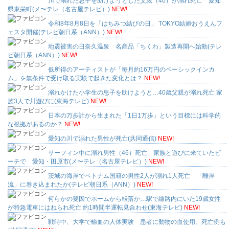
川で溺れた息子を助けようとした父親（40）が溺れ死亡 愛知
県東栄町(メ〜テレ（名古屋テレビ）)
NEW!
令和8年8月8日を「はちみつ結びの日」 TOKYO結婚おうえんフ
ェスタ開催(テレビ朝日系（ANN）)
NEW!
地震被害の日奈久温泉 名産品「ちくわ」製造再開へ始動(テレ
ビ朝日系（ANN）)
NEW!
低所得のアーティストが「毎月約16万円のベーシックインカ
ム」を無条件で受け取る実験で起きた変化とは？
NEW!
溺れかけた小学生の息子を助けようと…40歳父親が溺れ死亡 家
族3人で川遊びに(東海テレビ)
NEW!
日本の万歩計から生まれた「1日1万歩」という目標には科学的
な根拠があるのか？
NEW!
愛知の川で溺れた男性が死亡(共同通信)
NEW!
サーフィン中に溺れ男性（46）死亡 家族と遊びに来ていたビ
ーチで 愛知・田原市(メ〜テレ（名古屋テレビ）)
NEW!
茨城の海岸でベトナム国籍の男性2人が溺れ1人死亡 「離岸
流」に巻き込まれたか(テレビ朝日系（ANN）)
NEW!
何らかの要因でホームから転落か…駅で線路内にいた19歳女性
が特急電車にはねられ死亡 約1時間半運転見合わせ(東海テレビ)
NEW!
戦時中、大学で輸血の人体実験 患者に動物の血使用、死亡例も