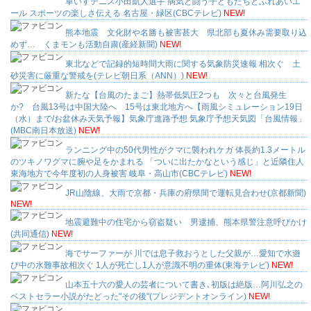
車いすテニス小田凱人選手 病気と闘う子どもたちとふれあいエ
ール スポーツの楽しさ伝える 名古屋・緑区(CBCテレビ)
NEW!
熊本地震 文化財や名勝も被害甚大 県北部も夏休み需要取り込
めず… くまモンも活動自粛(産経新聞)
NEW!
東北などで記録的短時間大雨に関する気象防災速報 相次ぐ 土
砂災害に厳重な警戒を(テレビ朝日系（ANN）)
NEW!
新たな【台風のたまご】熱帯低気圧2つも 次々と台風発生
か? 台風13号は中国大陸へ 15号は東北地方へ【雨風シミュレーション19日
（水）まで/お盆休み天気予報】気象庁進路予想 気象庁予想天気図「台風情報」
(MBC南日本放送)
NEW!
ランニング中の50代男性がクマに襲われケガ 体長約1.3メートル
のツキノワグマに腕や足をかまれる 「ついに出たかなという感じ」と近隣住人
東海地方で今年度初の人身被害 岐阜・高山市(CBCテレビ)
NEW!
JR山陰線、大雨で京都・兵庫の府県間で運転見合わせ(京都新聞)
NEW!
地震避難中の住宅から窃盗疑い 男逮捕、熊本県警注意呼びかけ
(共同通信)
NEW!
海でサーファーが 川では息子救おうとした父親が…愛知で水遊
び中の水難事故相次ぐ 1人が死亡し1人が意識不明の重体(東海テレビ)
NEW!
山本五十六の愛人の芸者について書き､初版は絶版…阿川弘之の
ベストセラー小説がたどった"その後"(プレジデントオンライン)
NEW!