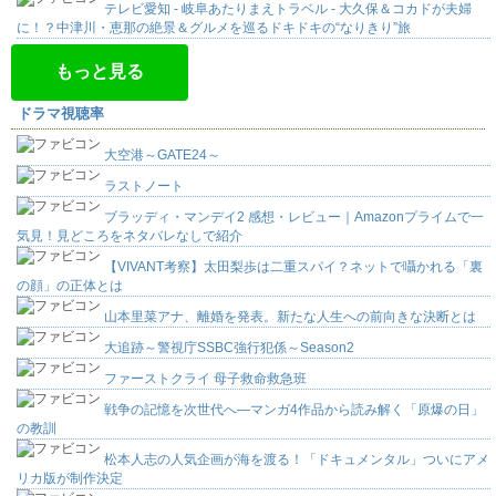
テレビ愛知 - 岐阜あたりまえトラベル - 大久保＆コカドが夫婦
に！？中津川・恵那の絶景＆グルメを巡るドキドキの“なりきり”旅
もっと見る
ドラマ視聴率
大空港～GATE24～
ラストノート
ブラッディ・マンデイ2 感想・レビュー｜Amazonプライムで一
気見！見どころをネタバレなしで紹介
【VIVANT考察】太田梨歩は二重スパイ？ネットで囁かれる「裏
の顔」の正体とは
山本里菜アナ、離婚を発表。新たな人生への前向きな決断とは
大追跡～警視庁SSBC強行犯係～Season2
ファーストクライ 母子救命救急班
戦争の記憶を次世代へ―マンガ4作品から読み解く「原爆の日」
の教訓
松本人志の人気企画が海を渡る！「ドキュメンタル」ついにアメ
リカ版が制作決定