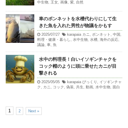
中生物
,
王女
,
画像
,
紫
,
自然
車のボンネットを水槽代わりにして生
きた魚を入れた男性が物議をかもす
2025/07/27
karapaia
カニ
,
ボンネット
,
中国
,
料理・健康・暮らし
,
水中生物
,
水槽
,
海外の反応
,
議論
,
車
,
魚
水中の料理長！白いイソギンチャクを
コック帽のように頭に乗せたカニが目
撃される
2025/05/05
karapaia
びっくり
,
イソギンチャ
ク
,
カニ
,
コック
,
偽装
,
共生
,
動画
,
水中生物
,
面白
1
2
Next »