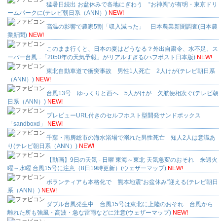
猛暑日続出 お盆休みで各地にぎわう “お神輿”が有明・東京ドリ
ームパークに(テレビ朝日系（ANN）)
NEW!
高温の影響で農家5割「収入減った」 日本農業新聞調査(日本農
業新聞)
NEW!
このまま行くと、日本の夏はどうなる？外出自粛令、水不足、ス
ーパー台風...「2050年の天気予報」がリアルすぎる(ハフポスト日本版)
NEW!
東北自動車道で衝突事故 男性1人死亡 2人けが(テレビ朝日系
（ANN）)
NEW!
台風13号 ゆっくりと西へ 5人がけが 欠航便相次ぐ(テレビ朝
日系（ANN）)
NEW!
プレビューURL付きのセルフホスト型開発サンドボックス
「sandboxd」
NEW!
千葉・南房総市の海水浴場で溺れた男性死亡 知人2人は意識あ
り(テレビ朝日系（ANN）)
NEW!
【動画】9日の天気 - 日曜 東海～東北 天気急変のおそれ 来週火
曜～水曜 台風15号に注意（8日19時更新）(ウェザーマップ)
NEW!
ボランティアも本格化で 熊本地震“お盆休み”迎える(テレビ朝日
系（ANN）)
NEW!
ダブル台風発生中 台風15号は東北に上陸のおそれ 台風から
離れた所も強風・高波・急な雷雨などに注意(ウェザーマップ)
NEW!