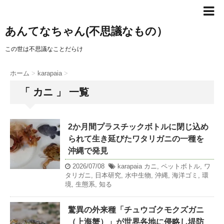
あんてなちゃん(不思議なもの）
この世は不思議なことだらけ
ホーム
>
karapaia
>
「 カニ 」 一覧
2か月間プラスチックボトルに閉じ込め
られて生き延びたワタリガニの一種を
沖縄で発見
2026/07/08
karapaia
カニ
,
ペットボトル
,
ワ
タリガニ
,
日本研究
,
水中生物
,
沖縄
,
海洋ゴミ
,
環
境
,
生態系
,
知る
驚異の外来種「チュウゴクモクズガニ
（上海蟹）」が世界各地に侵略し堤防