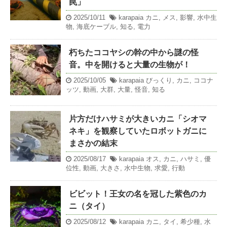
罠」
2025/10/11
karapaia
カニ
,
メス
,
影響
,
水中生
物
,
海底ケーブル
,
知る
,
電力
朽ちたココヤシの幹の中から謎の怪
音。中を開けると大量の生物が！
2025/10/05
karapaia
びっくり
,
カニ
,
ココナ
ッツ
,
動画
,
大群
,
大量
,
怪音
,
知る
片方だけハサミが大きいカニ「シオマ
ネキ」を観察していたロボットガニに
まさかの結末
2025/08/17
karapaia
オス
,
カニ
,
ハサミ
,
優
位性
,
動画
,
大きさ
,
水中生物
,
求愛
,
行動
ビビット！王女の名を冠した紫色のカ
ニ（タイ）
2025/08/12
karapaia
カニ
,
タイ
,
希少種
,
水