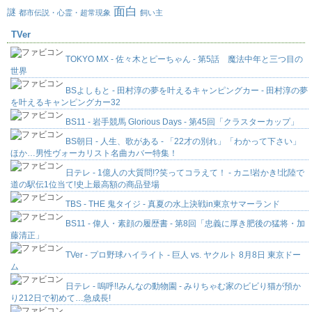
面白
謎
都市伝説・心霊・超常現象
飼い主
TVer
TOKYO MX - 佐々木とピーちゃん - 第5話 魔法中年と三つ目の
世界
BSよしもと - 田村淳の夢を叶えるキャンピングカー - 田村淳の夢
を叶えるキャンピングカー32
BS11 - 岩手競馬 Glorious Days - 第45回「クラスターカップ」
BS朝日 - 人生、歌がある - 「22才の別れ」「わかって下さい」
ほか…男性ヴォーカリスト名曲カバー特集！
日テレ - 1億人の大質問!?笑ってコラえて！ - カニ!岩かき!北陸で
道の駅伝1位当て!史上最高額の商品登場
TBS - THE 鬼タイジ - 真夏の水上決戦in東京サマーランド
BS11 - 偉人・素顔の履歴書 - 第8回「忠義に厚き肥後の猛将・加
藤清正」
TVer - プロ野球ハイライト - 巨人 vs. ヤクルト 8月8日 東京ドー
ム
日テレ - 嗚呼!!みんなの動物園 - みりちゃむ家のビビり猫が預か
り212日で初めて…急成長!