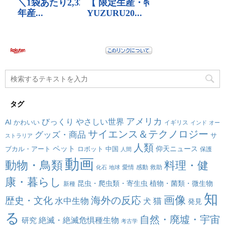
タグ
アメリカ
びっくり
やさしい世界
AI
かわいい
イギリス
インド
オー
サイエンス＆テクノロジー
グッズ・商品
サ
ストラリア
人類
ペット
仰天ニュース
ブカル・アート
ロボット
中国
保護
人間
動画
動物・鳥類
料理・健
愛情
感動
救助
化石
地球
康・暮らし
昆虫・爬虫類・寄生虫
植物・菌類・微生物
新種
知
画像
海外の反応
歴史・文化
水中生物
犬
猫
発見
る
自然・廃墟・宇宙
絶滅・絶滅危惧種生物
研究
考古学