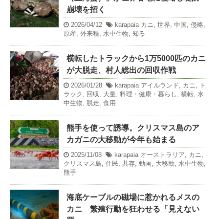
崩壊を招く
2026/04/12
karapaia
カニ
,
世界
,
中国
,
侵略
,
原産
,
外来種
,
水中生物
,
知る
横転したトラックから1万5000匹のカニ
が大脱走、村人総出の回収作戦
2026/01/28
karapaia
アイルランド
,
カニ
,
ト
ラック
,
回収
,
大量
,
料理・健康・暮らし
,
横転
,
水
中生物
,
脱走
,
食用
熊手を使って誘導。クリスマス島のア
カガニの大移動が今年も始まる
2025/11/08
karapaia
オーストラリア
,
カニ
,
クリスマス島
,
住民
,
共存
,
動画
,
大移動
,
水中生物
,
熊手
海底ケーブルの磁場に惹かれるメスの
カニ 繁殖行動を狂わせる「見えない