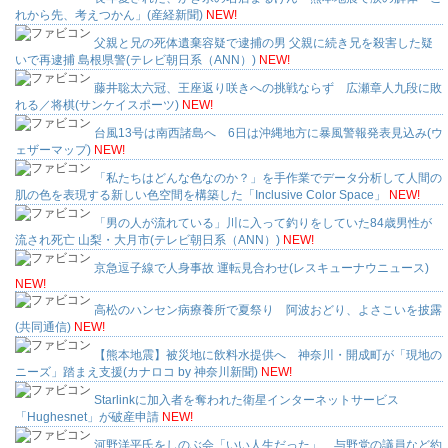
れから先、考えつかん」(産経新聞)
NEW!
父親と兄の死体遺棄容疑で逮捕の男 父親に続き兄を殺害した疑
いで再逮捕 島根県警(テレビ朝日系（ANN）)
NEW!
藤井聡太六冠、王座返り咲きへの挑戦ならず 広瀬章人九段に敗
れる／将棋(サンケイスポーツ)
NEW!
台風13号は南西諸島へ 6日は沖縄地方に暴風警報発表見込み(ウ
ェザーマップ)
NEW!
「私たちはどんな色なのか？」を手作業でデータ分析して人間の
肌の色を表現する新しい色空間を構築した「Inclusive Color Space」
NEW!
「男の人が流れている」川に入って釣りをしていた84歳男性が
流され死亡 山梨・大月市(テレビ朝日系（ANN）)
NEW!
京急逗子線で人身事故 運転見合わせ(レスキューナウニュース)
NEW!
高松のハンセン病療養所で夏祭り 阿波おどり、よさこいを披露
(共同通信)
NEW!
【熊本地震】被災地に飲料水提供へ 神奈川・開成町が「現地の
ニーズ」踏まえ支援(カナロコ by 神奈川新聞)
NEW!
Starlinkに加入者を奪われた衛星インターネットサービス
「Hughesnet」が破産申請
NEW!
河野洋平氏をしのぶ会「いい人生だった」 与野党の議員など約