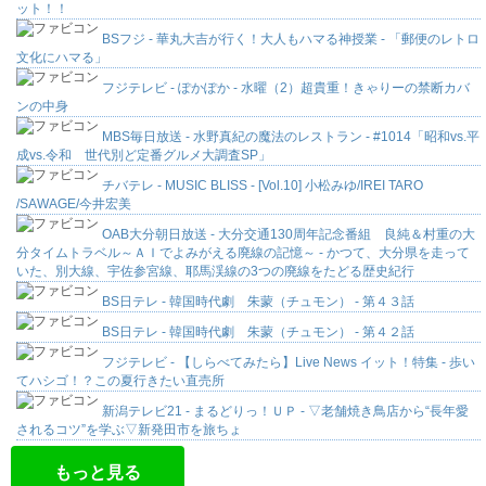
ット！！
BSフジ - 華丸大吉が行く！大人もハマる神授業 - 「郵便のレトロ
文化にハマる」
フジテレビ - ぽかぽか - 水曜（2）超貴重！きゃりーの禁断カバ
ンの中身
MBS毎日放送 - 水野真紀の魔法のレストラン - #1014「昭和vs.平
成vs.令和 世代別ど定番グルメ大調査SP」
チバテレ - MUSIC BLISS - [Vol.10] 小松みゆ/IREI TARO
/SAWAGE/今井宏美
OAB大分朝日放送 - 大分交通130周年記念番組 良純＆村重の大
分タイムトラベル～ＡＩでよみがえる廃線の記憶～ - かつて、大分県を走って
いた、別大線、宇佐参宮線、耶馬渓線の3つの廃線をたどる歴史紀行
BS日テレ - 韓国時代劇 朱蒙（チュモン） - 第４３話
BS日テレ - 韓国時代劇 朱蒙（チュモン） - 第４２話
フジテレビ - 【しらべてみたら】Live News イット！特集 - 歩い
てハシゴ！？この夏行きたい直売所
新潟テレビ21 - まるどりっ！ＵＰ - ▽老舗焼き鳥店から“長年愛
されるコツ”を学ぶ▽新発田市を旅ちょ
もっと見る