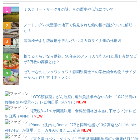
ミステリー・サークルの謎。その歴史や伝説について
ノートルダム大聖堂の地下で発見された鉛の棺の謎がついに解明
か？
電気椅子より銃殺刑を選んだサウスカロライナ州の死刑囚
捨てるくらいなら供養。50年前のアメリカで行われた最も奇妙なピ
ザ3万枚の葬儀とは？
ゼリーなのにシュワシュワ！静岡県富士市の学校給食名物「サイダ
ーかん」作り方【ネトメシ】
「OTC類似薬」がん治療に追加負担求めない方針 1042品目の
負担有無を提示へ(テレビ朝日系（ANN）)
NEW!
消費税8→1％が閣議決定 食料品価格は本当に下がる？(テレビ
朝日系（ANN）)
NEW!
iPhoneで動作しBonsai 27Bと同等性能で13倍高速なAI「Maple-
Preview」が登場、ローカルAIがまた1歩前進
NEW!
〔東京電力パワーグリッド〕千葉県夷隅郡御宿町で停電(5日23時