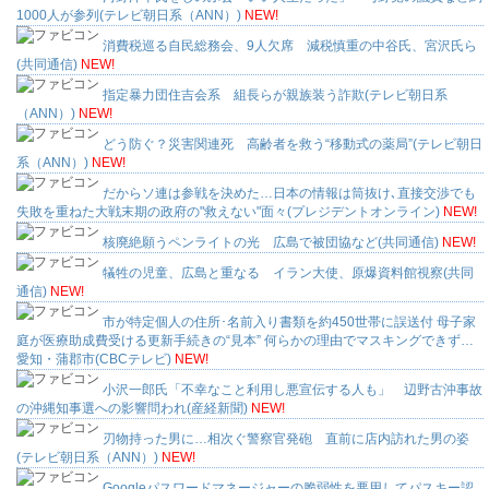
1000人が参列(テレビ朝日系（ANN）)
NEW!
消費税巡る自民総務会、9人欠席 減税慎重の中谷氏、宮沢氏ら
(共同通信)
NEW!
指定暴力団住吉会系 組長らが親族装う詐欺(テレビ朝日系
（ANN）)
NEW!
どう防ぐ？災害関連死 高齢者を救う“移動式の薬局”(テレビ朝日
系（ANN）)
NEW!
だからソ連は参戦を決めた…日本の情報は筒抜け､直接交渉でも
失敗を重ねた大戦末期の政府の"救えない"面々(プレジデントオンライン)
NEW!
核廃絶願うペンライトの光 広島で被団協など(共同通信)
NEW!
犠牲の児童、広島と重なる イラン大使、原爆資料館視察(共同
通信)
NEW!
市が特定個人の住所･名前入り書類を約450世帯に誤送付 母子家
庭が医療助成費受ける更新手続きの“見本” 何らかの理由でマスキングできず…
愛知・蒲郡市(CBCテレビ)
NEW!
小沢一郎氏「不幸なこと利用し悪宣伝する人も」 辺野古沖事故
の沖縄知事選への影響問われ(産経新聞)
NEW!
刃物持った男に…相次ぐ警察官発砲 直前に店内訪れた男の姿
(テレビ朝日系（ANN）)
NEW!
Googleパスワードマネージャーの脆弱性を悪用してパスキー認