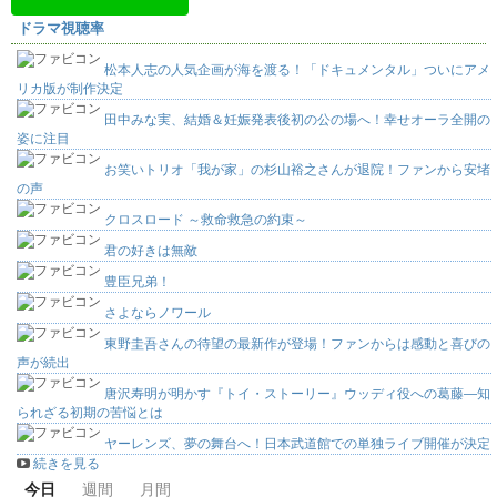
ドラマ視聴率
松本人志の人気企画が海を渡る！「ドキュメンタル」ついにアメ
リカ版が制作決定
田中みな実、結婚＆妊娠発表後初の公の場へ！幸せオーラ全開の
姿に注目
お笑いトリオ「我が家」の杉山裕之さんが退院！ファンから安堵
の声
クロスロード ～救命救急の約束～
君の好きは無敵
豊臣兄弟！
さよならノワール
東野圭吾さんの待望の最新作が登場！ファンからは感動と喜びの
声が続出
唐沢寿明が明かす『トイ・ストーリー』ウッディ役への葛藤―知
られざる初期の苦悩とは
ヤーレンズ、夢の舞台へ！日本武道館での単独ライブ開催が決定
続きを見る
今日
週間
月間