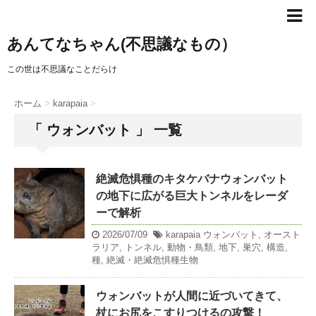
あんてなちゃん(不思議なもの）
この世は不思議なことだらけ
ホーム
>
karapaia
>
「 ウォンバット 」 一覧
絶滅危惧種のキタケバナウォンバット
の地下に広がる巨大トンネルをレーダ
ーで解析
2026/07/09
karapaia
ウォンバット
,
オースト
ラリア
,
トンネル
,
動物・鳥類
,
地下
,
巣穴
,
構造
,
種
,
絶滅・絶滅危惧種生物
ウォンバットが人間に近づいてきて、
杖にお尻をこすりつけるの攻撃！