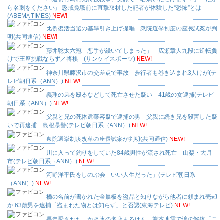
ら名刺をください」 懲戒免職前に直撃取材した記者が体験した“恐怖”とは
(ABEMA TIMES)
NEW!
比例復活当選の基準引き上げ提唱 衆院選挙制度の座長試案が判
明(共同通信)
NEW!
藤井聡太六冠「悪手が続いてしまった」 広瀬章人九段に逆転負
けで王座挑戦ならず／将棋 (サンケイスポーツ)
NEW!
神奈川県藤沢市の交差点で事故 歩行者も巻き込まれ3人けが(テ
レビ朝日系（ANN）)
NEW!
義理の弟を殴るなどして死亡させた疑い 41歳の女逮捕(テレビ
朝日系（ANN）)
NEW!
父親と兄の死体遺棄容疑で逮捕の男 父親に続き兄を殺害した疑
いで再逮捕 島根県警(テレビ朝日系（ANN）)
NEW!
衆院選挙制度改革の座長試案が判明(共同通信)
NEW!
川に入って釣りをしていた84歳男性が流され死亡 山梨・大月
市(テレビ朝日系（ANN）)
NEW!
河野洋平氏をしのぶ会「いい人生だった」(テレビ朝日系
（ANN）)
NEW!
橋の名前が書かれた金属板を盗品と知りながら他者に頼まれ売却
か 63歳男を逮捕「盗まれた物とは知らず」と否認(東海テレビ)
NEW!
長年愛された、かき氷の名店まるけん 熊本地震で涙の解体「こ