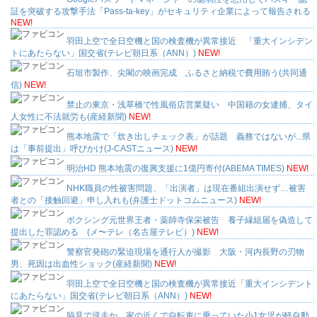
証を突破する攻撃手法「Pass-ta-key」がセキュリティ企業によって報告される
NEW!
羽田上空で全日空機と国の検査機が異常接近 「重大インシデン
トにあたらない」国交省(テレビ朝日系（ANN）)
NEW!
石垣市製作、尖閣の映画完成 ふるさと納税で費用賄う(共同通
信)
NEW!
禁止の東京・浅草橋で性風俗店営業疑い 中国籍の女逮捕、タイ
人女性に不法就労も(産経新聞)
NEW!
熊本地震で「炊き出しチェック表」が話題 義務ではないが...県
は「事前提出」呼びかけ(J-CASTニュース)
NEW!
明治HD 熊本地震の復興支援に1億円寄付(ABEMA TIMES)
NEW!
NHK職員の性被害問題、「出演者」は現在番組出演せず…被害
者との「接触回避」申し入れも(弁護士ドットコムニュース)
NEW!
ボクシング元世界王者・薬師寺保栄被告 養子縁組届を偽造して
提出した罪認める (メ〜テレ（名古屋テレビ）)
NEW!
警察官発砲の緊迫現場を通行人が撮影 大阪・河内長野の刃物
男、死因は出血性ショック(産経新聞)
NEW!
羽田上空で全日空機と国の検査機が異常接近「重大インシデント
にあたらない」国交省(テレビ朝日系（ANN）)
NEW!
脇見で逆走か…家の近くで自転車に乗っていた小1女児が軽自動