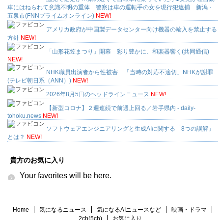
車にはねられて意識不明の重体 警察は車の運転手の女を現行犯逮捕 新潟・
五泉市(FNNプライムオンライン)
NEW!
アメリカ政府が中国製データセンター向け機器の輸入を禁止する
方針
NEW!
「山形花笠まつり」開幕 彩り豊かに、和楽器響く(共同通信)
NEW!
NHK職員出演者から性被害 「当時の対応不適切」NHKが謝罪
(テレビ朝日系（ANN）)
NEW!
2026年8月5日のヘッドラインニュース
NEW!
【新型コロナ】２週連続で前週上回る／岩手県内 - daily-
tohoku.news
NEW!
ソフトウェアエンジニアリングと生成AIに関する「8つの誤解」
とは？
NEW!
貴方のお気に入り
Your favorites will be here.
Home
気になるニュース
気になるAIニュースなど
映画・ドラマ
2ch(5ch)
お気に入り