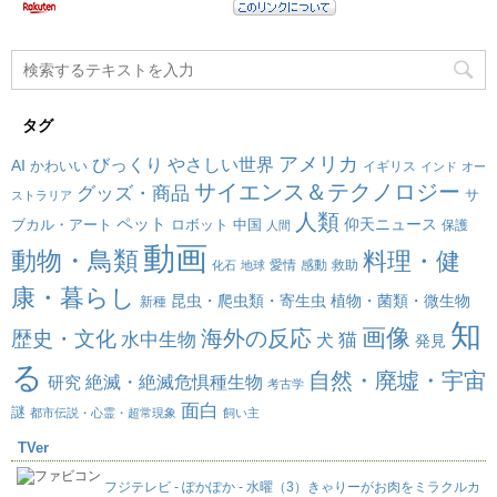
タグ
アメリカ
びっくり
やさしい世界
AI
かわいい
イギリス
インド
オー
サイエンス＆テクノロジー
グッズ・商品
サ
ストラリア
人類
ペット
仰天ニュース
ブカル・アート
ロボット
中国
保護
人間
動画
動物・鳥類
料理・健
愛情
感動
救助
化石
地球
康・暮らし
昆虫・爬虫類・寄生虫
植物・菌類・微生物
新種
知
画像
海外の反応
歴史・文化
水中生物
犬
猫
発見
る
自然・廃墟・宇宙
絶滅・絶滅危惧種生物
研究
考古学
面白
謎
都市伝説・心霊・超常現象
飼い主
TVer
フジテレビ - ぽかぽか - 水曜（3）きゃりーがお肉をミラクルカ