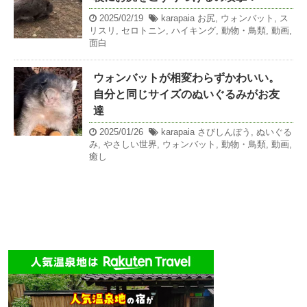
2025/02/19
karapaia
お尻
,
ウォンバット
,
ス
リスリ
,
セロトニン
,
ハイキング
,
動物・鳥類
,
動画
,
面白
ウォンバットが相変わらずかわいい。
自分と同じサイズのぬいぐるみがお友
達
2025/01/26
karapaia
さびしんぼう
,
ぬいぐる
み
,
やさしい世界
,
ウォンバット
,
動物・鳥類
,
動画
,
癒し