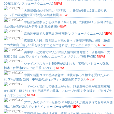
00分現在)(レスキューナウニュース)
NEW!
大阪都構想の特別区の「区割り」、維新が6日に1案に絞り込
み 7日の法定協で正式決定へ(産経新聞)
NEW!
中核派活動家らが前夜集会「高市打倒、式典粉砕！」広島平和記
念公園から隊列組みデモ行進(産経新聞)
NEW!
京急逗子線で人身事故 運転再開(レスキューナウニュース)
NEW!
広瀬章人九段、藤井聡太六冠を破って伊藤匠王座に挑戦 39歳
での大舞台「新しい風を吹かすことができれば」(サンケイスポーツ)
NEW!
兵庫県・公文書で92人分の個人情報閲覧可能に 斎藤知事「大
変重く受け止めています」(Yahoo!ニュース オリジナル THE PAGE)
NEW!
シャインマスカット400房が盗まれる 警察がパトロール強化
栃木・佐野市(テレビ朝日系（ANN）)
NEW!
中国で新型コロナ感染者急増…症状があって検査を受けた人の
20.3％が陽性 当局「中等度の流行水準」 - 東京新聞デジタル
NEW!
「ドーンと音がして砂煙上がった」77歳運転の車が立体駐車場
から落下、腹を強く打ち意識不明の重体 スロープの壁を突き破る (FNNプラ
イムオンライン)
NEW!
アフリカのサイバー犯罪の50％以上にAIが悪用されており欧米諸
国にも被害が及んでいるとインターポールが発表
NEW!
不適切行為の元特捜検事、笑顔で「名刺いただけます？」「だか