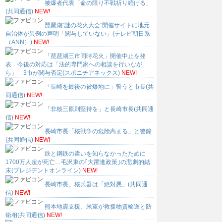
被爆者代表「命の限り不戦祈り続ける」
(共同通信)
NEW!
琵琶湖“謎の花火大会”開催サイトに地元
自治体が異例の声明「関与していない」(テレビ朝日系
（ANN）)
NEW!
「琵琶湖三市同時花火」開催中止を発
表 今後の対応は「法的専門家への相談を行いなが
ら」 3市が関与否定(スポニチアネックス)
NEW!
「長崎を最後の被爆地に」誓うと市長(共
同通信)
NEW!
「非核三原則堅持を」と長崎市長(共同通
信)
NEW!
長崎市長「核戦争の危険高まる」と警鐘
(共同通信)
NEW!
鉄と鋼鉄の違いを知らなかったために
1700万人超が死亡…毛沢東の｢大躍進政策｣の悲劇的結
末(プレジデントオンライン)
NEW!
長崎市長、核兵器は「絶対悪」(共同通
信)
NEW!
熊本地震支援、米軍が救援物資輸送と防
衛相(共同通信)
NEW!