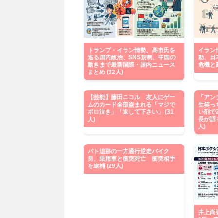
トランプ・イラン情勢、高市氏を
イラン
巡る国内政治、SNS規制、中国の
動、日
動きまで最新国際・国内ニュース
危機と政
まとめ (32人)
【芸能】藤田ニコル 友人にゲー
「アン
ムのカード全部盗まれる「マジで
生笑っ
ボロ泣き」「返して下さい」 (31
い剤で
人)
長が語
人)
パト追跡の一方通行逆走バイク
男、乗用車と衝突死亡 衝突相手
を逮捕 (29人)
井上尚弥