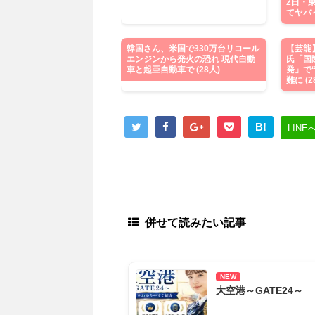
2日・
てヤバイ
韓国さん、米国で330万台リコール
【芸能
エンジンから発火の恐れ 現代自動
氏「国
車と起亜自動車で (28人)
発」で
難に (2
B!
LINE
併せて読みたい記事
NEW
大空港～GATE24～