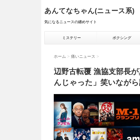
あんてなちゃん(ニュース系)
気になるニュースの纏めサイト
ミステリー
ボクシング
ホーム
>
痛いニュース
>
辺野古転覆 漁協支部長が
んじゃった」笑いながら