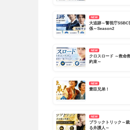
NEW
大追跡～警視庁SSBC
係～Season2
NEW
クロスロード ～救命
約束～
NEW
豊臣兄弟！
NEW
ブラックトリック～裁
る弁護人～