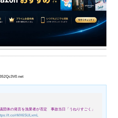
352Qc3V0.net
議団体の発言を漁業者が否定 事故当日「うねりすごく」
ttps://t.co/rMX6SULxmL