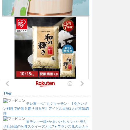
TVer
テレ東 - ぺこもぐキッチン - 【冷たいメ
ン料理で酷暑を乗り切るぞ】アイドル出身2人が本気調
理
日テレ - 一茂×かまいたち ゲンバ - 売り
切れ続出の玩具スクイーズとは?▼フランス風の天ぷら