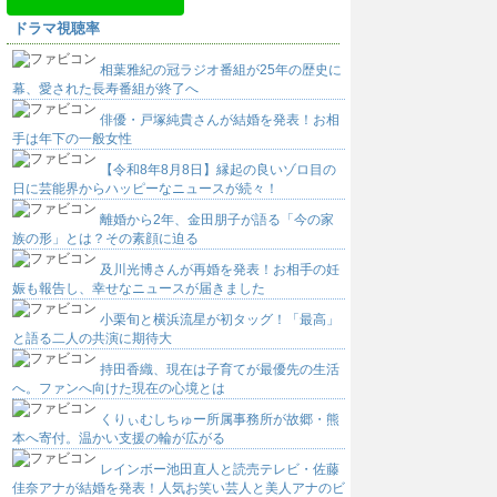
ドラマ視聴率
相葉雅紀の冠ラジオ番組が25年の歴史に
幕、愛された長寿番組が終了へ
俳優・戸塚純貴さんが結婚を発表！お相
手は年下の一般女性
【令和8年8月8日】縁起の良いゾロ目の
日に芸能界からハッピーなニュースが続々！
離婚から2年、金田朋子が語る「今の家
族の形」とは？その素顔に迫る
及川光博さんが再婚を発表！お相手の妊
娠も報告し、幸せなニュースが届きました
小栗旬と横浜流星が初タッグ！「最高」
と語る二人の共演に期待大
持田香織、現在は子育てが最優先の生活
へ。ファンへ向けた現在の心境とは
くりぃむしちゅー所属事務所が故郷・熊
本へ寄付。温かい支援の輪が広がる
レインボー池田直人と読売テレビ・佐藤
佳奈アナが結婚を発表！人気お笑い芸人と美人アナのビ