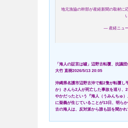
地元漁協の幹部が産経新聞の取材に
— 産経ニュース 
「海人の証言は噓」辺野古転覆、抗議団
大竹 直樹2026/5/13 20:05
沖縄県名護市辺野古沖で船2隻が転覆し
か）さんら2人が死亡した事故を巡り、
やかだったという『海人（うみんちゅ）
に疑義が生じていることが13日、明ら
古の海人は、反対派から誰も話を聞かれ