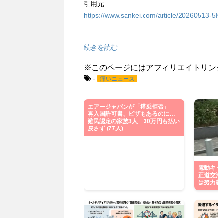
引用元
https://www.sankei.com/article/202605
続きを読む
※このページにはアフィリエイトリン
-
痛いニュース
エアージャパンが「搭乗拒否」
再入国許可書、ビザもあるのに…
難民認定の家族3人 30万円も払い
戻さず (77人)
電動キ
正道交
は努力義