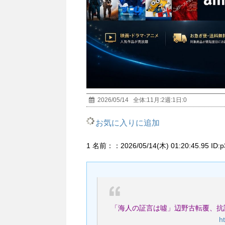
2026/05/14
全体:
11
月:
2
週:
1
日:
0
お気に入りに追加
1 名前：：2026/05/14(木) 01:20:45.95 ID:p
「海人の証言は噓」辺野古転覆、抗
h