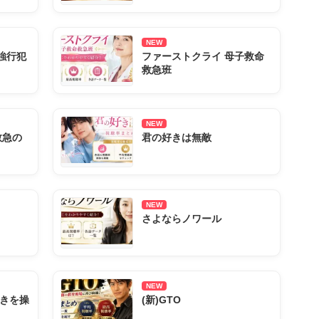
NEW
強行犯
ファーストクライ 母子救命
救急班
NEW
救急の
君の好きは無敵
NEW
さよならノワール
NEW
きを操
(新)GTO