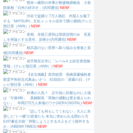
熊本へ横田の米軍が救援物資輸送 小泉
防衛相「日米の絆示す」(共同通信)
NEW!
渋谷で盆踊り 7万人熱狂 外国人を魅了
する「MATSURI」文化 レンタル浴衣で踊り挑戦(テレビ
朝日系（ANN）)
NEW!
首相、非核三原則は現状説明のみ 見直
しを持論とする意向、反映か(共同通信)
NEW!
核兵器のない世界へ取り組みを推進と首
相(共同通信)
NEW!
岩手県宮古市に「レベル4 土砂災害危険
警報」(テレビ朝日系（ANN）)
NEW!
【全文掲載】高市総理 長崎原爆犠牲者
慰霊平和祈念式典あいさつ 81回目の「原爆の日」(テ
レビ朝日系（ANN）)
NEW!
科博が人気？ 正午前に到着なのに入場
は「午後4時」 真鍋館長「実物の感動は置き換えられ
ない」 年間270万人来場のワケ(AERA DIGITAL)
NEW!
「話しても何もしてくれない」大人に失
望した“トー横”の若者たち 本当に求められる関わり方
EXIT兼近大樹「搾取しようとする大人をどう除外する
か」(ABEMA TIMES)
NEW!