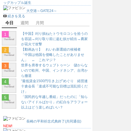
ッグカップル誕生
大空港～GATE24～
続きを見る
今日
週間
月間
【中国】刈り損ねたトウモロコシを拾うの
を容認→刈り取り前に盗む奴が続出→農家
が花火で攻撃
【動画あり】 れいわ新選組の候補者
「中国は他国を侵略したことがありませ
ん」 ← これマジ？
世界を席巻するウェブトゥーン 儲からな
いので欧州、中国、インドネシア、台湾か
ら撤退
“最低賃金1500円引き上げ”めぐり 経団連
十倉会長「達成不可能な目標は混乱招くだ
け」
「国民的な年越し番組」だったのに「知ら
ないアイドルばかり」の紅白をアラフォー
以上はどう楽しめばいい？
長崎の平和祈念式典終了(共同通信)
NEW!