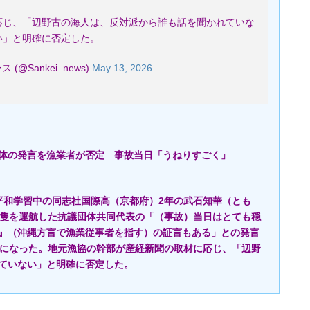
応じ、「辺野古の海人は、反対派から誰も話を聞かれていな
い」と明確に否定した。
(@Sankei_news)
May 13, 2026
体の発言を漁業者が否定 事故当日「うねりすごく」
平和学習中の同志社国際高（京都府）2年の武石知華（とも
2隻を運航した抗議団体共同代表の「（事故）当日はとても穏
』（沖縄方言で漁業従事者を指す）の証言もある」との発言
かになった。地元漁協の幹部が産経新聞の取材に応じ、「辺野
ていない」と明確に否定した。