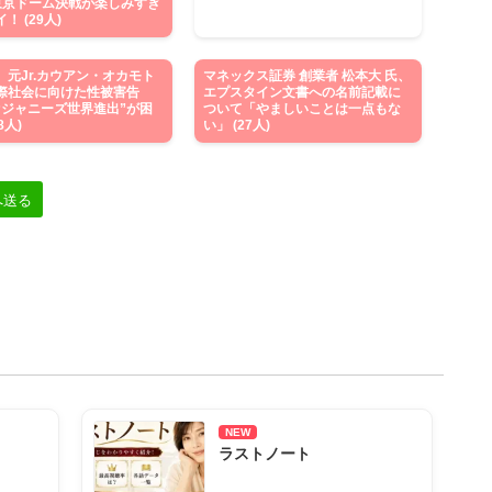
東京ドーム決戦が楽しみすぎ
！ (29人)
】元Jr.カウアン・オカモト
マネックス証券 創業者 松本大 氏、
際社会に向けた性被害告
エプスタイン文書への名前記載に
“ジャニーズ世界進出”が困
ついて「やましいことは一点もな
8人)
い」 (27人)
へ送る
NEW
ラストノート