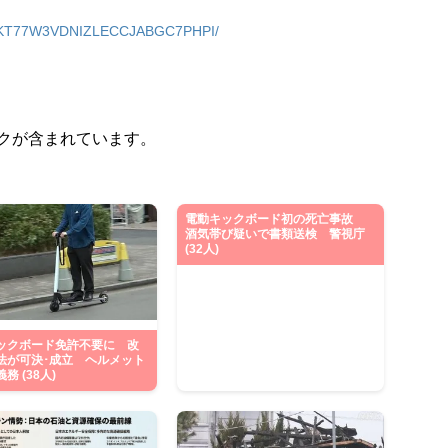
13-5KT77W3VDNIZLECCJABGC7PHPI/
クが含まれています。
電動キックボード初の死亡事故
酒気帯び疑いで書類送検 警視庁
(32人)
ックボード免許不要に 改
法が可決･成立 ヘルメット
務 (38人)