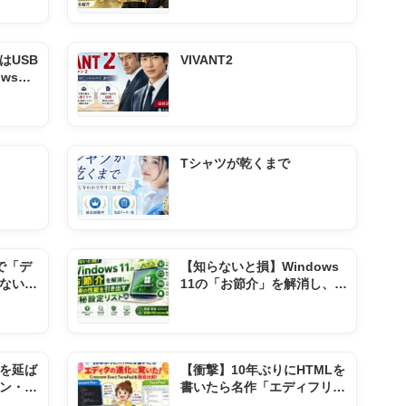
はUSB
VIVANT2
wsの
手順ま
Tシャツが乾くまで
1で「デ
【知らないと損】Windows
ない？
11の「お節介」を解消し、本
来の性能を引き出す極秘設定
リスト
を延ば
【衝撃】10年ぶりにHTMLを
ン・再
書いたら名作「エディフリ」
い使い
が起動しない件！代わりの神