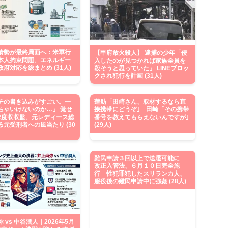
情勢が最終局面へ：米軍行
【甲府放火殺人】 逮捕の少年「侵
本人拘束問題、エネルギー
入したのが見つかれば家族全員を
府対応を総まとめ (31人)
殺そうと思っていた」 LINEブロッ
クされ犯行を計画 (31人)
チの書き込みがすごい。一
蓮舫「田崎さん、取材するなら直
ちゃいけないのか…」 覚せ
接携帯にどうぞ｣ 田崎「その携帯
2度収収監、元レディース総
番号を教えてもらえないんですが｣
る元受刑者への風当たり (30
(29人)
難民申請３回以上で送還可能に
改正入管法、６月１０日完全施
行 性犯罪犯したスリランカ人、
服役後の難民申請中に強姦 (28人)
 vs 中谷潤人｜2026年5月