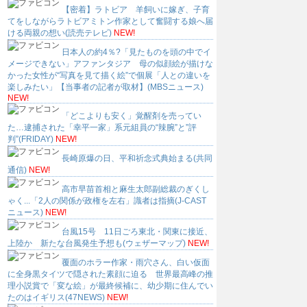
【密着】ラトビア 羊飼いに嫁ぎ、子育
てをしながらラトビアミトン作家として奮闘する娘へ届
ける両親の想い(読売テレビ)
NEW!
日本人の約4％?「見たものを頭の中でイ
メージできない」アファンタジア 母の似顔絵が描けな
かった女性が“写真を見て描く絵”で個展「人との違いを
楽しみたい」【当事者の記者が取材】(MBSニュース)
NEW!
「どこよりも安く」覚醒剤を売ってい
た…逮捕された「幸平一家」系元組員の“辣腕”と”評
判”(FRIDAY)
NEW!
長崎原爆の日、平和祈念式典始まる(共同
通信)
NEW!
高市早苗首相と麻生太郎副総裁のぎくし
ゃく...「2人の関係が政権を左右」識者は指摘(J-CAST
ニュース)
NEW!
台風15号 11日ごろ東北・関東に接近、
上陸か 新たな台風発生予想も(ウェザーマップ)
NEW!
覆面のホラー作家・雨穴さん、白い仮面
に全身黒タイツで隠された素顔に迫る 世界最高峰の推
理小説賞で「変な絵」が最終候補に、幼少期に住んでい
たのはイギリス(47NEWS)
NEW!