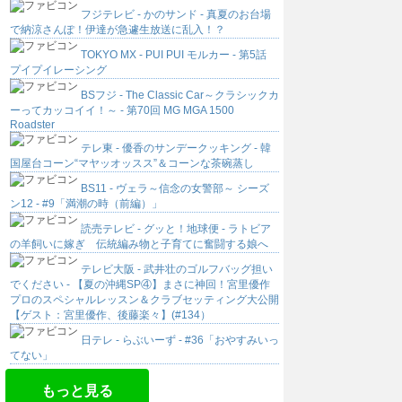
フジテレビ - かのサンド - 真夏のお台場
で納涼さんぽ！伊達が急遽生放送に乱入！？
TOKYO MX - PUI PUI モルカー - 第5話
プイプイレーシング
BSフジ - The Classic Car～クラシックカ
ーってカッコイイ！～ - 第70回 MG MGA 1500
Roadster
テレ東 - 優香のサンデークッキング - 韓
国屋台コーン“マヤッオッスス”＆コーンな茶碗蒸し
BS11 - ヴェラ～信念の女警部～ シーズ
ン12 - #9「満潮の時（前編）」
読売テレビ - グッと！地球便 - ラトビア
の羊飼いに嫁ぎ 伝統編み物と子育てに奮闘する娘へ
テレビ大阪 - 武井壮のゴルフバッグ担い
でください - 【夏の沖縄SP④】まさに神回！宮里優作
プロのスペシャルレッスン＆クラブセッティング大公開
【ゲスト：宮里優作、後藤楽々】(#134）
日テレ - らぶいーず - #36「おやすみいっ
てない」
もっと見る