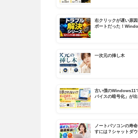
右クリックが遅い原因
ポートだった！Windo
遅延を完全解決する全
とめ
一次元の挿し木
古い僕のWindows1
バイスの暗号化」が出
原因とOFFの確認方法
ノートパソコンの寿命
すには？シャットダウ
起動・スリープの正し