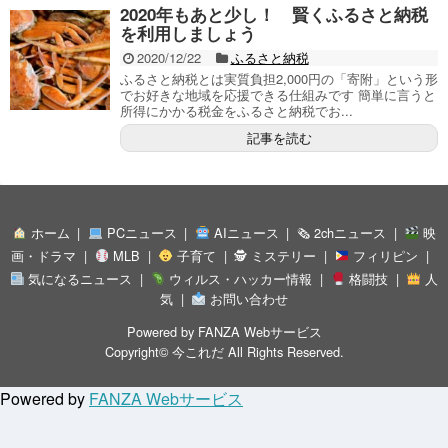
2020年もあと少し！ 賢くふるさと納税
を利用しましょう
2020/12/22
ふるさと納税
ふるさと納税とは実質負担2,000円の「寄附」という形
でお好きな地域を応援できる仕組みです 簡単に言うと
所得にかかる税金をふるさと納税でお...
記事を読む
ホーム
PCニュース
AIニュース
🗞 2chニュース
映
画・ドラマ
MLB
子育て
🕵 ミステリー
フィリピン
気になるニュース
ウィルス・ハッカー情報
格闘技
人
気
お問い合わせ
Powered by
FANZA Webサービス
Copyright©
今これだ
All Rights Reserved.
Powered by
FANZA Webサービス