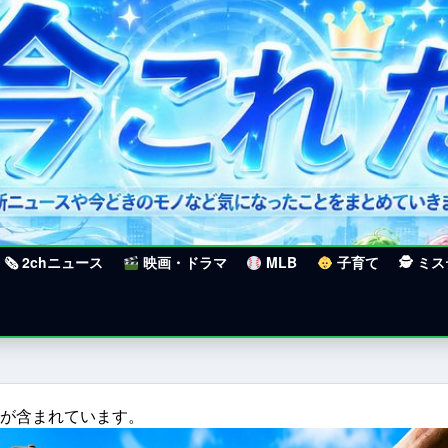
🗞 2chニュース
映画・ドラマ
MLB
子育て
🕵 ミ
クが含まれています。