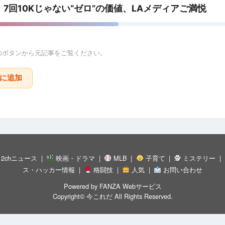
回10Kじゃない“ゼロ”の価値、LAメディアご満悦
のボタンから元記事をご覧ください。
りに追加
 2chニュース
映画・ドラマ
MLB
子育て
🕵 ミステリー
ス・ハッカー情報
格闘技
人気
お問い合わせ
Powered by
FANZA Webサービス
Copyright©
今これだ
All Rights Reserved.