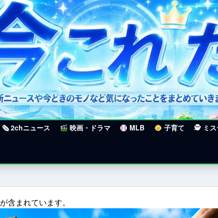
🗞 2chニュース
映画・ドラマ
MLB
子育て
🕵 ミ
クが含まれています。