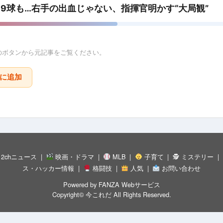
9球も…右手の出血じゃない、指揮官明かす“大局観”
のボタンから元記事をご覧ください。
りに追加
 2chニュース
映画・ドラマ
MLB
子育て
🕵 ミステリー
ス・ハッカー情報
格闘技
人気
お問い合わせ
Powered by
FANZA Webサービス
Copyright©
今これだ
All Rights Reserved.