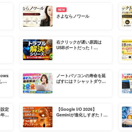
NEW
さよならノワール
右クリックが遅い原因は
USBポートだった！
Windowsの遅延を完全解決
する全手順まとめ
ows
ノートパソコンの寿命を延
し、
ばすには？シャットダウ
極秘
ン・再起動・スリープの正
しい使い方
ー設定
【Google I/O 2026】
4年間
Geminiが進化しすぎた！
変更
Flash・Omni・Sparkの衝
撃機能まとめ