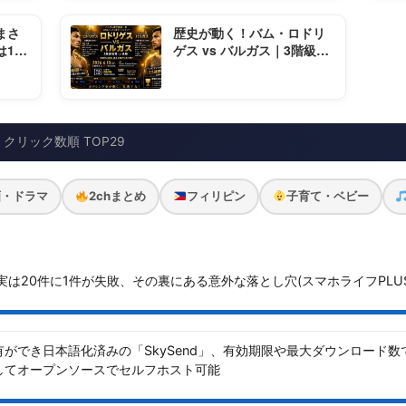
まさ
歴史が動く！バム・ロドリ
は1ミ
ゲス vs バルガス｜3階級制
覇と井上尚弥戦へのカウン
トダウン
クリック数順 TOP29
画・ドラマ
2chまとめ
フィリピン
子育て・ベビー
実は20件に1件が失敗、その裏にある意外な落とし穴(スマホライフPLUS
ができ日本語化済みの「SkySend」、有効期限や最大ダウンロード
してオープンソースでセルフホスト可能