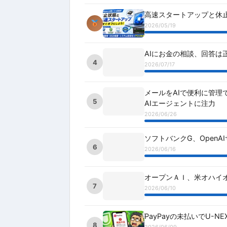
高速スタートアップと休
2026/05/19
AIにお金の相談、回答は
4
2026/07/17
メールをAIで便利に管理で
5
AIエージェントに注力
2026/06/26
ソフトバンクG、OpenA
6
2026/06/16
オープンＡＩ、米オハイオ州
7
2026/06/10
PayPayの未払いでU
8
2026/06/09