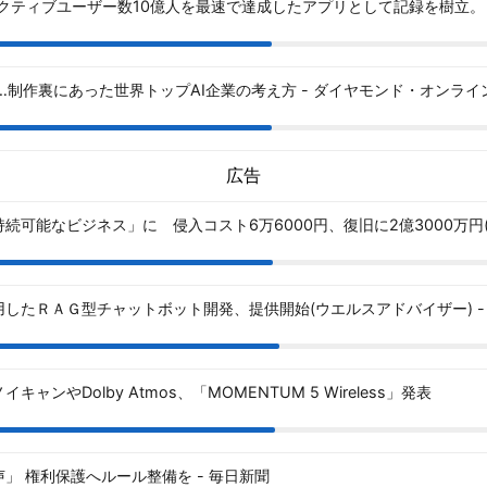
アクティブユーザー数10億人を最速で達成したアプリとして記録を樹立。 - Vi
T…制作裏にあった世界トップAI企業の考え方 - ダイヤモンド・オンライ
広告
可能なビジネス」に 侵入コスト6万6000円、復旧に2億3000万円(ITm
したＲＡＧ型チャットボット開発、提供開始(ウエルスアドバイザー) - Y
ンやDolby Atmos、「MOMENTUM 5 Wireless」発表
」 権利保護へルール整備を - 毎日新聞