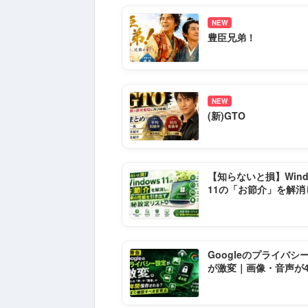
NEW
豊臣兄弟！
NEW
(新)GTO
【知らないと損】Wind
11の「お節介」を解消
本来の性能を引き出す
設定リスト
Googleのプライバシ
が激変｜画像・音声が
保存される危険な仕様
とは