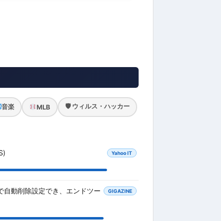
🛡 ウィルス・ハッカー
音楽
MLB
)
Yahoo IT
数で自動削除設定でき、エンドツー
GIGAZINE