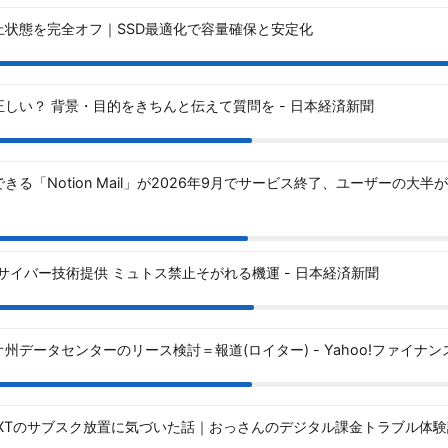
止状態を完全オフ｜SSD最適化で容量確保と安定化
正しい？ 背景・目的をきちんと伝えて質問を - 日本経済新聞
きる「Notion Mail」が2026年9月でサービス終了、ユーザーの
Iサイバー技術提供 ミュトス禁止そがれる機運 - 日本経済新聞
データセンターのリース検討＝報道(ロイター) - Yahoo!ファイナン
-NEXTのサブスク放置に気づいた話｜おっさんのデジタル課金トラブル体