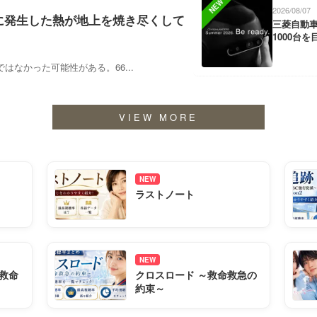
NEW
2026/08/07
に発生した熱が地上を焼き尽くして
三菱自動
1000台を
なかった可能性がある。66...
VIEW MORE
NEW
ラストノート
NEW
救命
クロスロード ～救命救急の
約束～