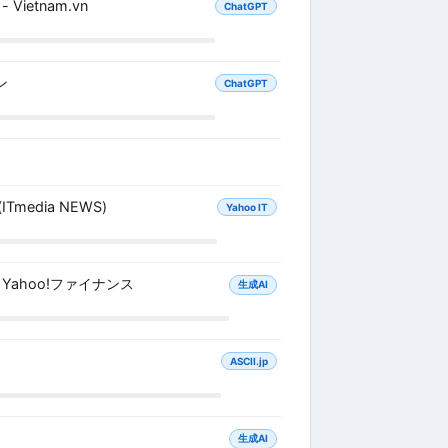
etnam.vn
ChatGPT
ン
ChatGPT
edia NEWS)
Yahoo IT
ahoo!ファイナンス
生成AI
ASCII.jp
生成AI