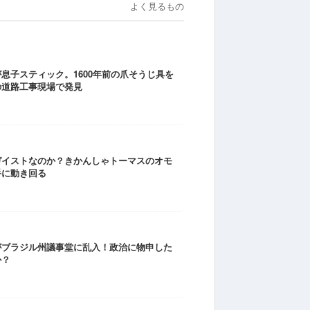
よく見るもの
息子スティック。1600年前の爪そうじ具を
の道路工事現場で発見
ガイストなのか？きかんしゃトーマスのオモ
手に動き回る
がブラジル州議事堂に乱入！政治に物申した
か？