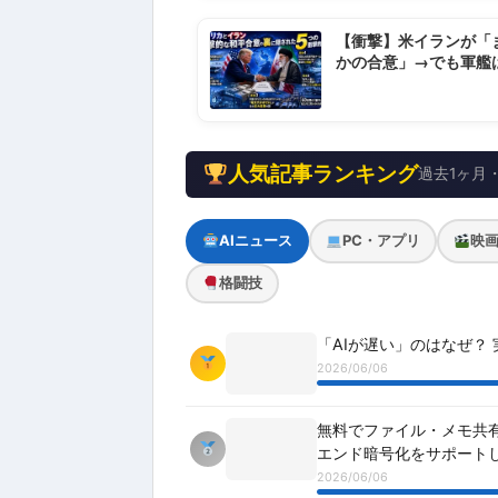
【衝撃】米イランが「
かの合意」→でも軍艦
リも動かない謎を解く
人気記事ランキング
過去1ヶ月・
AIニュース
PC・アプリ
映
格闘技
「AIが遅い」のはなぜ？ 
2026/06/06
無料でファイル・メモ共有
エンド暗号化をサポート
2026/06/06