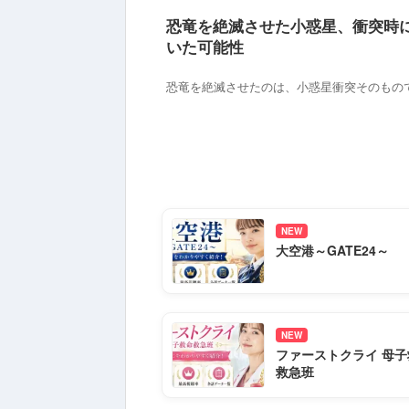
恐竜を絶滅させた小惑星、衝突時
いた可能性
恐竜を絶滅させたのは、小惑星衝突そのものでは
NEW
大空港～GATE24～
NEW
ファーストクライ 母子
救急班