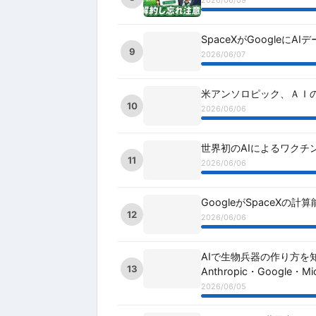
SpaceXがGoogleに
9
2026/06/07
米アンソロピック、ＡＩの
10
2026/06/06
世界初のAIによるワクチン開発
11
2026/06/06
GoogleがSpaceX
12
2026/06/06
AIで生物兵器の作り方を
13
Anthropic・Google・
2026/06/05