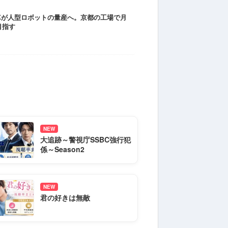
車が人型ロボットの量産へ。京都の工場で月
目指す
NEW
大追跡～警視庁SSBC強行犯
係～Season2
NEW
君の好きは無敵