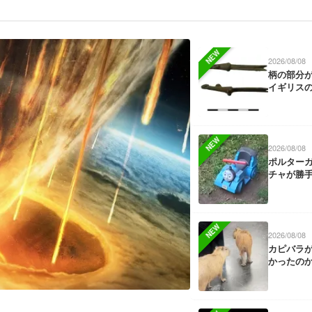
NEW
2026/08/08
柄の部分が
イギリス
NEW
2026/08/08
ポルター
チャが勝
NEW
2026/08/08
カピバラ
かったの