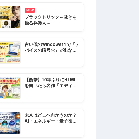
NEW
ブラックトリック～裁きを
操る弁護人～
古い僕のWindows11で「デ
バイスの暗号化」が出な
い？原因とOFFの確認方法
【衝撃】10年ぶりにHTML
を書いたら名作「エディフ
リ」が起動しない件！代わ
りの神ソフト2選
未来はどこへ向かうのか？
AI・エネルギー・量子技術
が描く次世代社会