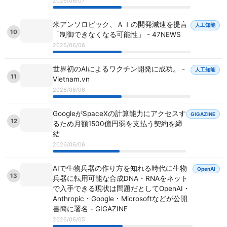
2026/06/07
米アンソロピック、ＡＩの開発減速を提言
人工知能
10
「制御できなくなる可能性」 - 47NEWS
2026/06/06
世界初のAIによるワクチン開発に成功。 -
人工知能
11
Vietnam.vn
2026/06/06
GoogleがSpaceXの計算能力にアクセスす
GIGAZINE
12
るため月額1500億円弱を支払う契約を締
結
2026/06/06
AIで生物兵器の作り方を知れる時代に生物
OpenAI
13
兵器に転用可能な合成DNA・RNAをネット
で入手できる現状は問題だとしてOpenAI・
Anthropic・Google・Microsoftなどが公開
書簡に署名 - GIGAZINE
2026/06/05