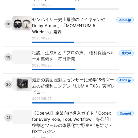
2026/05/26
ゼンハイザー史上最強のノイキャンや
ASCII.jp
18
Dolby Atmos、「MOMENTUM 5
Wireless」発表
2026/05/26
社説：生成AIと「プロの声」 権利保護へル
生成AI
19
ール整備を - 毎日新聞
2026/05/25
最新の裏面照射型センサーに光学15倍ズー
ASCII.jp
20
ムの超便利コンデジ「LUMIX TX3」実写レ
ビュー
2026/05/25
【OpenAI】企業向け導入ガイド「Codex
OpenAI
21
for Every Role, Tool, Workflow」を公開！
役割とツールの体系化で“野良AI”を防ぐ -
DXマガジン
2026/08/09