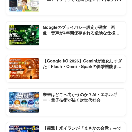
神ソフト2選
Googleのプライバシー設定が激変｜画
像・音声が4年間保存される危険な仕様変
更とは
【Google I/O 2026】Geminiが進化しすぎ
た！Flash・Omni・Sparkの衝撃機能まと
め
未来はどこへ向かうのか？AI・エネルギ
ー・量子技術が描く次世代社会
【衝撃】米イランが「まさかの合意」→で