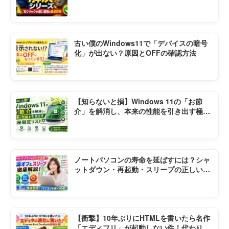
順まとめ
古い僕のWindows11で「デバイスの暗号
化」が出ない？原因とOFFの確認方法
【知らないと損】Windows 11の「お節
介」を解消し、本来の性能を引き出す極秘
設定リスト
ノートパソコンの寿命を延ばすには？シャ
ットダウン・再起動・スリープの正しい使
い方
【衝撃】10年ぶりにHTMLを書いたら名作
「エディフリ」が起動しない件！代わりの