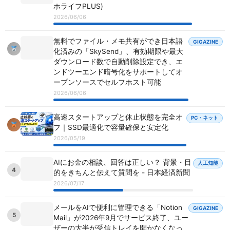
ホライフPLUS)
2026/06/06
無料でファイル・メモ共有ができ日本語
GIGAZINE
化済みの「SkySend」、有効期限や最大
ダウンロード数で自動削除設定でき、エ
ンドツーエンド暗号化をサポートしてオ
ープンソースでセルフホスト可能
2026/06/06
高速スタートアップと休止状態を完全オ
PC・ネット
フ｜SSD最適化で容量確保と安定化
2026/05/19
AIにお金の相談、回答は正しい？ 背景・目
人工知能
4
的をきちんと伝えて質問を - 日本経済新聞
2026/07/17
メールをAIで便利に管理できる「Notion
GIGAZINE
5
Mail」が2026年9月でサービス終了、ユー
ザーの大半が受信トレイを開かなくなっ