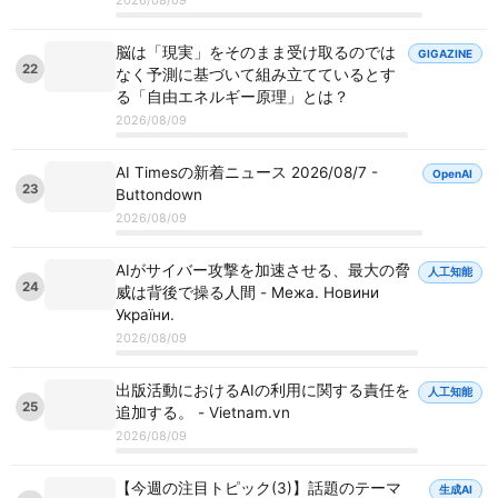
脳は「現実」をそのまま受け取るのでは
GIGAZINE
22
なく予測に基づいて組み立てているとす
る「自由エネルギー原理」とは？
2026/08/09
AI Timesの新着ニュース 2026/08/7 -
OpenAI
23
Buttondown
2026/08/09
AIがサイバー攻撃を加速させる、最大の脅
人工知能
24
威は背後で操る人間 - Межа. Новини
України.
2026/08/09
出版活動におけるAIの利用に関する責任を
人工知能
25
追加する。 - Vietnam.vn
2026/08/09
【今週の注目トピック(3)】話題のテーマ
生成AI