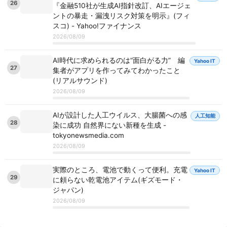
26
『金融510社が生成AI指針改訂、AIエージェ
ントの暴走・漏洩リスク対策を明示』(フィ
スコ) - Yahoo!ファイナンス
2026/08/09
AI時代に求められるのは“面白がる力” 編
Yahoo IT
27
集者がアプリを作ってみてわかったこと
(リアルサウンド)
2026/08/09
AIが設計した人工ウイルス、大腸菌への感
人工知能
28
染に成功 自然界にない新種を生成 -
tokyonewsmedia.com
2026/08/09
実際のところ、電池で動くって便利。充電
Yahoo IT
29
に頼らない乾電池アイテム(ギズモード・
ジャパン)
2026/08/09