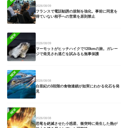
2026/08/09
フランスで電話勧誘の規制を強化。事前に同意を
得ていない相手への営業を原則禁止
NEW
2026/08/09
マーモットがヒッチハイクで120kmの旅。ガレー
ジで発見され逃亡を試みるも無事保護
NEW
2026/08/08
白亜紀の3段階の食物連鎖が如実にわかる化石を発
見
NEW
2026/08/08
恐竜を絶滅させた小惑星、衝突時に発生した熱が