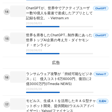
ChatGPTが、世界中でアクティブユーザ
ChatGPT
14
ー数10億人を最速で達成したアプリとして
記録を樹立。 - Vietnam.vn
2026/06/03
世界を席巻したChatGPT…制作裏にあった
ChatGPT
15
世界トップAI企業の考え方 - ダイヤモン
ド・オンライン
2026/06/03
広告
ランサムウェア攻撃が「持続可能なビジネ
Yahoo IT
16
ス」に 侵入コスト6万6000円、復旧に2
億3000万円(ITmedia NEWS)
2026/05/26
モビルス、生成ＡＩを活用したＲＡＧ型チャ
生成AI
17
ットボット開発、提供開始(ウエルスアドバ
イザー) - Yahoo!ファイナンス