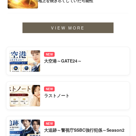
地上を焼き尽くしていた可能性
VIEW MORE
NEW
大空港～GATE24～
NEW
ラストノート
NEW
大追跡～警視庁SSBC強行犯係～Season2