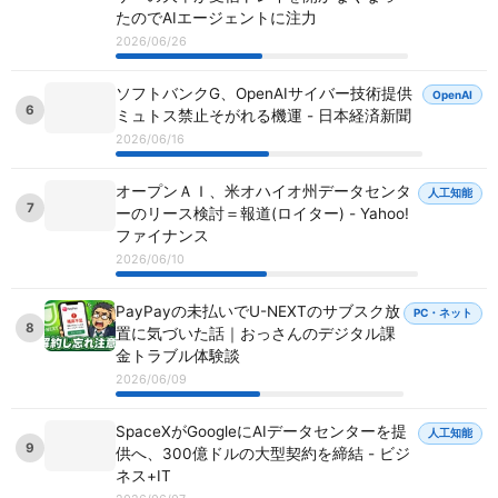
たのでAIエージェントに注力
2026/06/26
ソフトバンクG、OpenAIサイバー技術提供
OpenAI
6
ミュトス禁止そがれる機運 - 日本経済新聞
2026/06/16
オープンＡＩ、米オハイオ州データセンタ
人工知能
7
ーのリース検討＝報道(ロイター) - Yahoo!
ファイナンス
2026/06/10
PayPayの未払いでU-NEXTのサブスク放
PC・ネット
8
置に気づいた話｜おっさんのデジタル課
金トラブル体験談
2026/06/09
SpaceXがGoogleにAIデータセンターを提
人工知能
9
供へ、300億ドルの大型契約を締結 - ビジ
ネス+IT