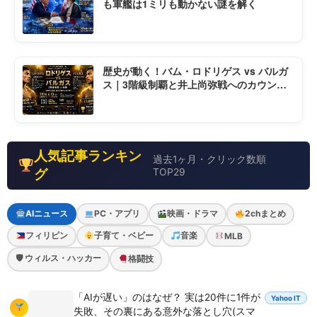
も軍艦は1ミリも動かない謎を解く
歴史が動く！バム・ロドリゲス vs バルガ
ス｜3階級制覇と井上尚弥戦へのカウント
ダウン
人気記事ランキン
過去1ヶ月・クリック数順
グ
TOP29
AIニュース
PC・アプリ
映画・ドラマ
2chまとめ
フィリピン
子育て・ベビー
音楽
MLB
🛡 ウィルス・ハッカー
格闘技
「AIが遅い」のはなぜ？ 実は20件に1件が
Yahoo IT
失敗、その裏にある意外な落とし穴(スマ