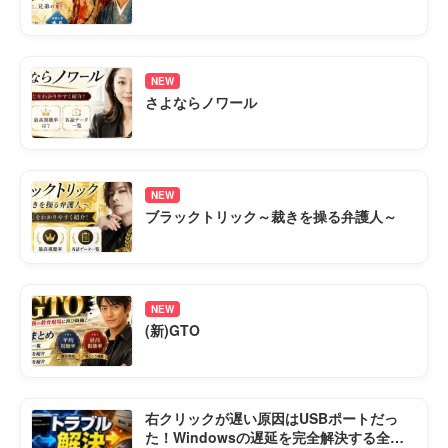
NEW
さよならノワール
NEW
ブラックトリック～裁きを操る弁護人～
NEW
(新)GTO
右クリックが遅い原因はUSBポートだっ
た！Windowsの遅延を完全解決する全手