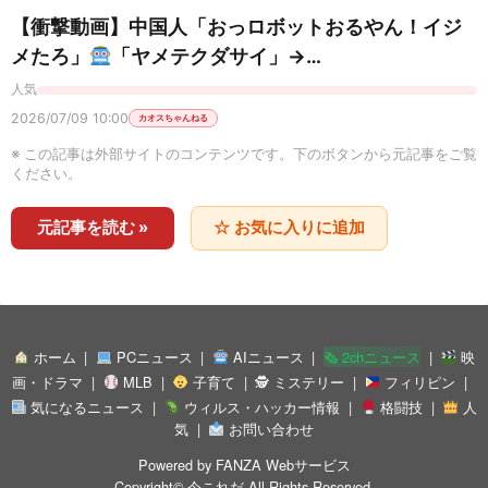
【衝撃動画】中国人「おっロボットおるやん！イジ
メたろ」
「ヤメテクダサイ」→…
人気
2026/07/09 10:00
カオスちゃんねる
※ この記事は外部サイトのコンテンツです。下のボタンから元記事をご覧
ください。
元記事を読む »
☆ お気に入りに追加
ホーム
PCニュース
AIニュース
🗞 2chニュース
映
画・ドラマ
MLB
子育て
🕵 ミステリー
フィリピン
気になるニュース
ウィルス・ハッカー情報
格闘技
人
気
お問い合わせ
Powered by
FANZA Webサービス
Copyright©
今これだ
All Rights Reserved.