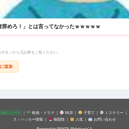
者辞めろ！」とは言ってなかったｗｗｗｗｗ
のボタンから元記事をご覧ください。
りに追加
 2chニュース
映画・ドラマ
MLB
子育て
🕵 ミステリー
ス・ハッカー情報
格闘技
人気
お問い合わせ
Powered by
FANZA Webサービス