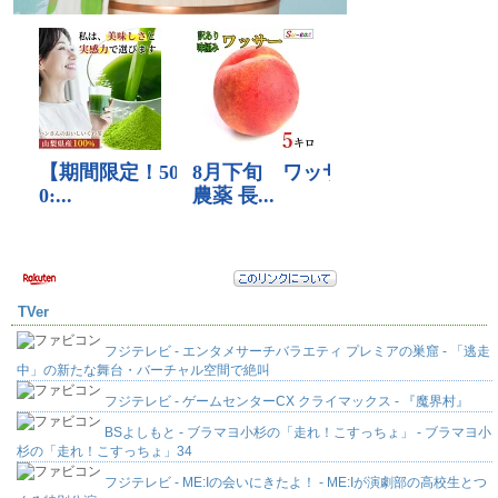
TVer
フジテレビ - エンタメサーチバラエティ プレミアの巣窟 - 「逃走
中」の新たな舞台・バーチャル空間で絶叫
フジテレビ - ゲームセンターCX クライマックス - 『魔界村』
BSよしもと - ブラマヨ小杉の「走れ！こすっちょ」 - ブラマヨ小
杉の「走れ！こすっちょ」34
フジテレビ - ME:Iの会いにきたよ！ - ME:Iが演劇部の高校生とつ