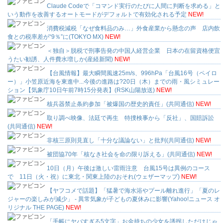
Claude Codeで「コマンド実行のたびに人間に判断を求める」と
いう動作を改善するオートモードがデフォルトで有効化される予定
NEW!
消費税減税「なぜ食料品のみ…」外食産業から懸念の声 店内飲
食との税率差が“9％”に(TOKYO MX)
NEW!
＜独自＞脱税で刑事告発の中国人経営企業 日本の在留資格便宜
うたい勧誘、人件費水増しか(産経新聞)
NEW!
【台風情報】最大瞬間風速25m/s、996hPa「台風16号（ペイロ
ー）」小笠原近海を東進中...今後の進路は?20日（木）までの雨・風シミュレー
ション【気象庁10日午前7時15分発表】(RSK山陽放送)
NEW!
核兵器禁止条約参加「被爆国の歴史的責任」(共同通信)
NEW!
取り調べ映像、法廷で再生 特捜検事から「反社」、国賠訴訟
(共同通信)
NEW!
非核三原則見直し「十分な議論ない」と批判(共同通信)
NEW!
被団協70年「核なき社会を命の限り訴える」(共同通信)
NEW!
10日（月）午後は激しい雷雨注意 台風15号は異例のコース
で 11日（火・祝）に東北・関東上陸のおそれ(ウェザーマップ)
NEW!
【ヤフコメで話題】「猛暑で海水浴やプール離れ進行」「夏のレ
ジャーの楽しみが減少」 - 異常気象が子どもの夏休みに影響(Yahoo!ニュース オ
リジナル THE PAGE)
NEW!
「手帳にヤバすぎる5文字」お金持ちの少女を誘拐しただけじゃ