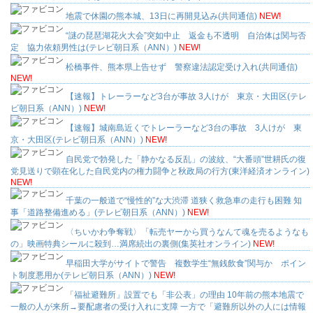
地震で休園の熊本城、13日に再開見込み(共同通信)
NEW!
“謎の琵琶湖花火大会”突如中止 返金も不透明 自治体は関与否
定 協力依頼男性は(テレビ朝日系（ANN）)
NEW!
松橋事件、熊本県上告せず 警察違法認定受け入れ(共同通信)
NEW!
【速報】トレーラーなど3台が事故 3人けが 東京・大田区(テレ
ビ朝日系（ANN）)
NEW!
【速報】城南島近くでトレーラーなど3台の事故 3人けが 東
京・大田区(テレビ朝日系（ANN）)
NEW!
自民党で勃発した「静かなる反乱」の波紋、“大番頭”世耕氏の復
党見送りで顕在化した自民党内の権力闘争と秋政局の行方(東洋経済オンライン)
NEW!
千葉の一般道で“慢性的”な大渋滞 道狭く救急車の走行も困難 知
事「道路整備進める」(テレビ朝日系（ANN）)
NEW!
〈ちいかわ争奪戦〉「転売ヤーから買うなんて魂を売るようなも
の」映画特典シールに殺到…満席続出の裏側(集英社オンライン)
NEW!
早稲田大学がサイトで警告 複数学生“無銭飲食”関与か ポイン
ト制度悪用か(テレビ朝日系（ANN）)
NEW!
「福祉避難所」設置でも「非公表」の理由 10年前の熊本地震で
一般の人が来所→要配慮者の受け入れに支障 一方で「避難所以外の人には情報