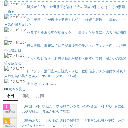
離婚から2年、金田朋子が語る「今の家族の形」とは？その素顔
に迫る
及川光博さんが再婚を発表！お相手の妊娠も報告し、幸せなニュ
ースが届きました
小栗旬と横浜流星が初タッグ！「最高」と語る二人の共演に期待
大
持田香織、現在は子育てが最優先の生活へ。ファンへ向けた現在
の心境とは
くりぃむしちゅー所属事務所が故郷・熊本へ寄付。温かい支援の
輪が広がる
レインボー池田直人と読売テレビ・佐藤佳奈アナが結婚を発表！
人気お笑い芸人と美人アナのビッグカップル誕生
大空港～GATE24～
続きを見る
今日
週間
月間
【中国】刈り損ねたトウモロコシを拾うのを容認→刈り取り前に盗
む奴が続出→農家が花火で攻撃
【動画あり】 れいわ新選組の候補者 「中国は他国を侵略したこ
とがありません」 ← これマジ？