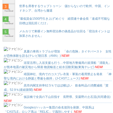
世界を席巻するウェブトゥーン 儲からないので欧州、中国、イン
ドネシア、台湾から撤退
“最低賃金1500円引き上げ”めぐり 経団連十倉会長「達成不可能な
目標は混乱招くだけ」
メルカリで東横イン無料宿泊券の偽造品が出回る「宿泊水イントは
加算されません」
真夏の車両トラブルが増加 「命の危険」タイヤバースト 女性
が恐怖体験を語る(テレビ朝日系（ANN）)
NEW!
浴室活用し入浴支援も行う…中部地方整備局の浚渫船「清龍丸」
が熊本地震の被災地から帰港 物資輸送と給水活動実施(東海テレビ)
NEW!
靖国神社、境内でのコスプレ衣装・軍装の着用禁止を発表 「神
聖な境内における静謐と尊厳を維持」(J-CASTニュース)
NEW!
高市内閣支持率62.5％でほぼ横ばい 飲食料品の消費減税「賛
成」52.9％(産経新聞)
NEW!
仮設橋で全員の下山目指す 長野県、安曇野の土石流(共同通信)
NEW!
Googleがハッカー集団の命名規則を刷新、中国系は
「CASTLE」ロシア系は「RELIC」で識別しやすく
NEW!