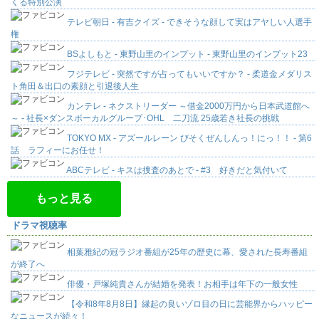
くる特別公演
テレビ朝日 - 有吉クイズ - できそうな顔して実はアヤしい人選手
権
BSよしもと - 東野山里のインプット - 東野山里のインプット23
フジテレビ - 突然ですが占ってもいいですか？ - 柔道金メダリス
ト角田＆出口の素顔と引退後人生
カンテレ - ネクストリーダー ～借金2000万円から日本武道館へ
～ - 社長×ダンスボーカルグループ･OHL 二刀流 25歳若き社長の挑戦
TOKYO MX - アズールレーン びそくぜんしんっ！にっ！！ - 第6
話 ラフィーにお任せ！
ABCテレビ - キスは捜査のあとで - #3 好きだと気付いて
もっと見る
ドラマ視聴率
相葉雅紀の冠ラジオ番組が25年の歴史に幕、愛された長寿番組
が終了へ
俳優・戸塚純貴さんが結婚を発表！お相手は年下の一般女性
【令和8年8月8日】縁起の良いゾロ目の日に芸能界からハッピー
なニュースが続々！