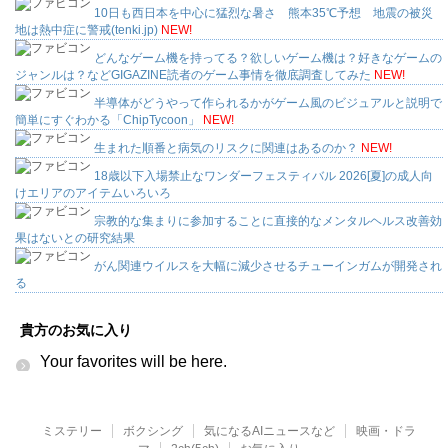
10日も西日本を中心に猛烈な暑さ 熊本35℃予想 地震の被災
地は熱中症に警戒(tenki.jp)
NEW!
どんなゲーム機を持ってる？欲しいゲーム機は？好きなゲームの
ジャンルは？などGIGAZINE読者のゲーム事情を徹底調査してみた
NEW!
半導体がどうやって作られるかがゲーム風のビジュアルと説明で
簡単にすぐわかる「ChipTycoon」
NEW!
生まれた順番と病気のリスクに関連はあるのか？
NEW!
18歳以下入場禁止なワンダーフェスティバル 2026[夏]の成人向
けエリアのアイテムいろいろ
宗教的な集まりに参加することに直接的なメンタルヘルス改善効
果はないとの研究結果
がん関連ウイルスを大幅に減少させるチューインガムが開発され
る
貴方のお気に入り
Your favorites will be here.
ミステリー
ボクシング
気になるAIニュースなど
映画・ドラ