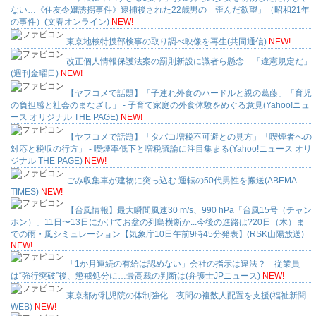
ない…《住友令嬢誘拐事件》逮捕後された22歳男の「歪んだ欲望」（昭和21年
の事件）(文春オンライン)
NEW!
東京地検特捜部検事の取り調べ映像を再生(共同通信)
NEW!
改正個人情報保護法案の罰則新設に識者ら懸念 「違憲規定だ」
(週刊金曜日)
NEW!
【ヤフコメで話題】「子連れ外食のハードルと親の葛藤」「育児
の負担感と社会のまなざし」 - 子育て家庭の外食体験をめぐる意見(Yahoo!ニュ
ース オリジナル THE PAGE)
NEW!
【ヤフコメで話題】「タバコ増税不可避との見方」「喫煙者への
対応と税収の行方」 - 喫煙率低下と増税議論に注目集まる(Yahoo!ニュース オリ
ジナル THE PAGE)
NEW!
ごみ収集車が建物に突っ込む 運転の50代男性を搬送(ABEMA
TIMES)
NEW!
【台風情報】最大瞬間風速30 m/s、990 hPa「台風15号（チャン
ホン）」11日〜13日にかけてお盆の列島横断か...今後の進路は?20日（木）ま
での雨・風シミュレーション【気象庁10日午前9時45分発表】(RSK山陽放送)
NEW!
「1か月連続の有給は認めない」会社の指示は違法？ 従業員
は“強行突破”後、懲戒処分に…最高裁の判断は(弁護士JPニュース)
NEW!
東京都が乳児院の体制強化 夜間の複数人配置を支援(福祉新聞
WEB)
NEW!