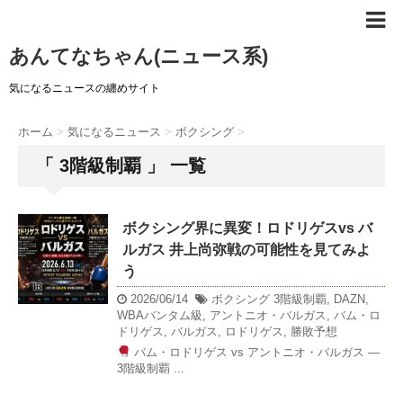
あんてなちゃん(ニュース系)
気になるニュースの纏めサイト
ホーム
>
気になるニュース
>
ボクシング
>
「 3階級制覇 」 一覧
ボクシング界に異変！ロドリゲスvs バ
ルガス 井上尚弥戦の可能性を見てみよ
う
2026/06/14
ボクシング
3階級制覇
,
DAZN
,
WBAバンタム級
,
アントニオ・バルガス
,
バム・ロ
ドリゲス
,
バルガス
,
ロドリゲス
,
勝敗予想
バム・ロドリゲス vs アントニオ・バルガス —
3階級制覇 ...