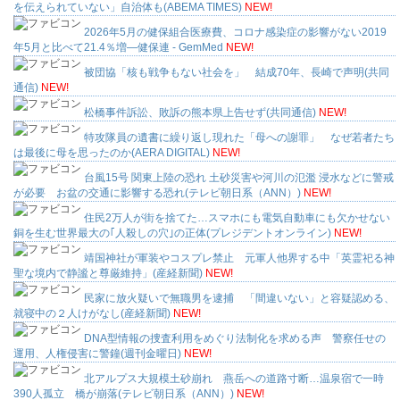
を伝えられていない」自治体も(ABEMA TIMES)
NEW!
2026年5月の健保組合医療費、コロナ感染症の影響がない2019
年5月と比べて21.4％増—健保連 - GemMed
NEW!
被団協「核も戦争もない社会を」 結成70年、長崎で声明(共同
通信)
NEW!
松橋事件訴訟、敗訴の熊本県上告せず(共同通信)
NEW!
特攻隊員の遺書に繰り返し現れた「母への謝罪」 なぜ若者たち
は最後に母を思ったのか(AERA DIGITAL)
NEW!
台風15号 関東上陸の恐れ 土砂災害や河川の氾濫 浸水などに警戒
が必要 お盆の交通に影響する恐れ(テレビ朝日系（ANN）)
NEW!
住民2万人が街を捨てた…スマホにも電気自動車にも欠かせない
銅を生む世界最大の｢人殺しの穴｣の正体(プレジデントオンライン)
NEW!
靖国神社が軍装やコスプレ禁止 元軍人他界する中「英霊祀る神
聖な境内で静謐と尊厳維持」(産経新聞)
NEW!
民家に放火疑いで無職男を逮捕 「間違いない」と容疑認める、
就寝中の２人けがなし(産経新聞)
NEW!
DNA型情報の捜査利用をめぐり法制化を求める声 警察任せの
運用、人権侵害に警鐘(週刊金曜日)
NEW!
北アルプス大規模土砂崩れ 燕岳への道路寸断…温泉宿で一時
390人孤立 橋が崩落(テレビ朝日系（ANN）)
NEW!