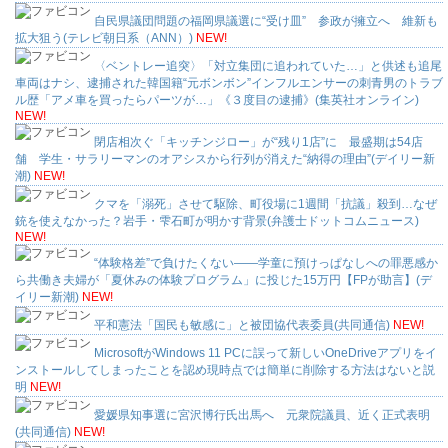
自民県議団問題の福岡県議選に“受け皿” 参政が擁立へ 維新も
拡大狙う(テレビ朝日系（ANN）)
NEW!
〈ベントレー追突〉「対立集団に追われていた…」と供述も追尾
車両はナシ、逮捕された韓国籍“元ボンボン”インフルエンサーの刺青男のトラブ
ル歴「アメ車を買ったらパーツが…」《３度目の逮捕》(集英社オンライン)
NEW!
閉店相次ぐ「キッチンジロー」が“残り1店”に 最盛期は54店
舗 学生・サラリーマンのオアシスから行列が消えた“納得の理由”(デイリー新
潮)
NEW!
クマを「溺死」させて駆除、町役場に1週間「抗議」殺到…なぜ
銃を使えなかった？岩手・雫石町が明かす背景(弁護士ドットコムニュース)
NEW!
“体験格差”で負けたくない――学童に預けっぱなしへの罪悪感か
ら共働き夫婦が「夏休みの体験プログラム」に投じた15万円【FPが助言】(デ
イリー新潮)
NEW!
平和憲法「国民も敏感に」と被団協代表委員(共同通信)
NEW!
MicrosoftがWindows 11 PCに誤って新しいOneDriveアプリをイ
ンストールしてしまったことを認め現時点では簡単に削除する方法はないと説
明
NEW!
愛媛県知事選に宮沢博行氏出馬へ 元衆院議員、近く正式表明
(共同通信)
NEW!